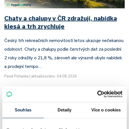
Chaty a chalupy v ČR zdražují, nabídka
klesá a trh zrychluje
Český trh rekreačních nemovitostí letos ukazuje nečekanou
odolnost. Chaty a chalupy podle čerstvých dat za poslední
2 roky zdražily o 21,8 %, zároveň ale výrazně ubylo nabídek
a prodejní tempo…
Pavel Pohanka
|
aktualizováno: 04.08.2026
Souhlas
Detaily
Více o cookies