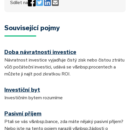
Sdílet na
Související pojmy
Doba návratnosti investice
Návratnost investice vyjadřuje čistý zisk nebo čistou ztrátu
vůči počáteční investici, udává se v&nbsp;procentech a
můžete ji najít pod zkratkou ROI.
Investiční byt
Investičním bytem rozumíme
Pasivní příjem
Ptali se vás v&nbsp;bance, zda máte nějaký pasivní příjem?
Nebo jste na tento pojem narazili v&nbsp;žádosti o