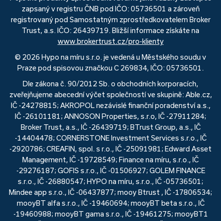
zapsaný v registru ČNB pod IČO: 05736501 a zároveň
registrovaný pod Samostatným zprostředkovatelem Broker
Trust, a.s. IČO: 26439719. Bližší informace získáte na
www.brokertrust.cz/pro-klienty
© 2026 Hypo na míru s.r.o. je vedená u Městského soudu v
Praze pod spisovou značkou C 269834, IČO: 05736501.
Dle zákona č. 90/2012 Sb. o obchodních korporacích,
zveřejňujeme abecední výčet společností ve skupině: Able.cz,
IČ -24278815; AKROPOL nezávislé finanční poradenství a.s.,
IČ -26101181; ANNOSON Properties, s.r.o, IČ -27911284;
Broker Trust, a.s., IČ -26439719; BTrust Group, a.s., IČ
-14404478; CORNERSTONE Investment Services s.r.o., IČ
-2920786; CREAFIN, spol. s r.o., IČ -25091981; Edward Asset
Management, IČ -19728549; Finance na míru, s.r.o., IČ
-29276187; GOFIS s.r.o., IČ -01506927; GOLEM FINANCE
s.r.o., IČ -26880547; HYPO na míru, s.r.o., IČ -05736501;
Mindee app s.r.o., IČ -06437877; mooy Btrust , IČ -17806534;
mooyBT alfa s.r.o., IČ -19460694; mooyBT beta s.r.o., IČ
-19460988; mooyBT gama s.r.o., IČ -19461275; mooyBT1