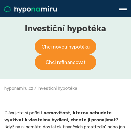
Hypotéky
Životní pojištění
Pojištění nemovitosti
Investiční hypotéka
Články
O nás
Chci novou hypotéku
800 688 388
9−16 hod.
Přihlásit
Chci refinancovat
hyponamiru.cz
/
Investiční hypotéka
Plánujete si pořídit
nemovitost, kterou nebudete
využívat k vlastnímu bydlení, chcete ji pronajímat
?
Když na ni nemáte dostatek finančních prostředků nebo jen