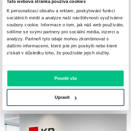
Tato webová stránka používá cookies
K personalizaci obsahu a reklam, poskytování funkcí
sociálních médií a analýze naší návštěvnosti využíváme
soubory cookie. Informace o tom, jak náš web používáte,
UniCredit Bank od 27.7.2026 zdražuje
sdílíme se svými partnery pro sociální média, inzerci a
hypotéky, zatímco Raiffeisenbank
analýzy. Partneři tyto údaje mohou zkombinovat s
prodloužila slevu do 6.9.2026
dalšími informacemi, které jste jim poskytli nebo které
získali v důsledku toho, že používáte jejich služby.
Český hypoteční trh na konci července 2026 potvrzuje, že
sazby zůstávají pod tlakem a část bank pokračuje v jejich
růstu. UniCredit Bank od 27.7.2026 zvýšila hypoteční sazby
Povolit vše
plošně o 0,1…
Pavel Pohanka
|
aktualizováno: 04.08.2026
Upravit
4 minuty k přečtení