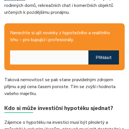
rodinných domů, rekreačních chat i komerčních objektů
určených k pozdějšímu pronájmu.
Nenechte si ujít novinky z hypotečního a realitního
trhu – pro kupující i profesionály.
Přihlásit
Taková nemovitost se pak stane pravidelným zdrojem
příjmu a její cena časem poroste. Tím se zvýší i hodnota
vašeho majetku.
Kdo si může investiční hypotéku sjednat?
Zájemce o hypotéku na investici musí být plnoletý a