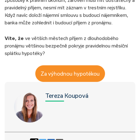
způsobilý k právním úkonům, zároveň musí mít dostatečný a
pravidelný příjem, nesmí mít záznam v trestním rejstříku.
Když navíc doloží nájemní smlouvu s budoucí nájemníkem,
banka může zohlednit i budoucí příjem z pronájmu.
Víte, že
ve větších městech příjem z dlouhodobého
pronájmu většinou bezpečně pokryje pravidelnou měsíční
splátku hypotéky?
Za výhodnou hypotékou
Tereza Koupová