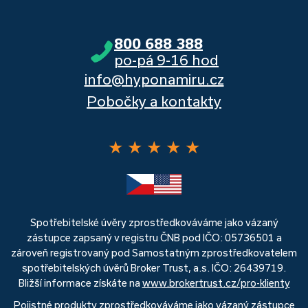
800 688 388
po-pá 9-16 hod
info@hyponamiru.cz
Pobočky a kontakty
★
★
★
★
★
Spotřebitelské úvěry zprostředkováváme jako vázaný
zástupce zapsaný v registru ČNB pod IČO: 05736501 a
zároveň registrovaný pod Samostatným zprostředkovatelem
spotřebitelských úvěrů Broker Trust, a.s. IČO: 26439719.
Bližší informace získáte na
www.brokertrust.cz/pro-klienty
Pojistné produkty zprostředkováváme jako vázaný zástupce