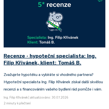
Recenze - hypoteční specialista: Ing.
Filip Křivánek, klient: Tomáš B.
Zvažujete hypotéku a vybíráte si vhodného partnera?
Hypoteční specialista Ing. Filip Křivánek získal další skvělou
recenzi a s financováním vašeho bydlení rád pomůže i vám.
Ing. Filip Křivánek
|
aktualizováno: 30.07.2026
2 minuty k přečtení