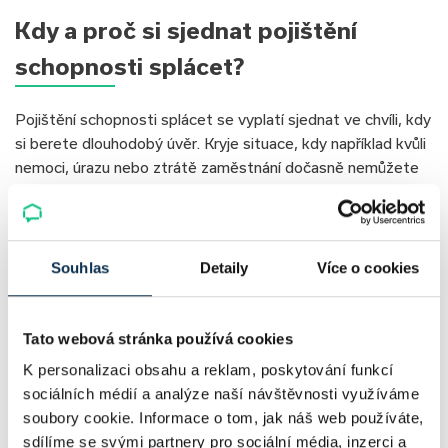
Kdy a proč si sjednat pojištění
schopnosti splácet?
Pojištění schopnosti splácet se vyplatí sjednat ve chvíli, kdy
si berete dlouhodobý úvěr. Kryje situace, kdy například kvůli
nemoci, úrazu nebo ztrátě zaměstnání dočasně nemůžete
splácet. V takových případech může pojišťovna uhradit
několik splátek nebo celý zbývající dluh. Jde tedy o pojistku,
která chrání vaši rodinu před finančními problémy v těžkých
životních situacích.
Souhlas
Detaily
Více o cookies
Pokud si nejste jistí, zda je pojištění hypotéky, ve smyslu
pojištění schopnosti splácet povinné, pusťte si krátké
Tato webová stránka používá cookies
video, ve kterém vám na tuto otázku odpoví Miroslav Majer,
K personalizaci obsahu a reklam, poskytování funkcí
CEO hyponamíru.cz:
sociálních médií a analýze naší návštěvnosti využíváme
soubory cookie. Informace o tom, jak náš web používáte,
sdílíme se svými partnery pro sociální média, inzerci a