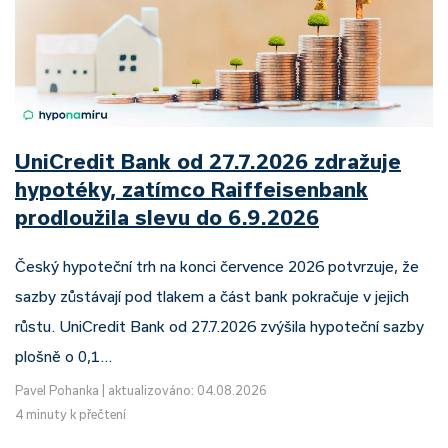
UniCredit Bank od 27.7.2026 zdražuje
hypotéky, zatímco Raiffeisenbank
prodloužila slevu do 6.9.2026
Český hypoteční trh na konci července 2026 potvrzuje, že
sazby zůstávají pod tlakem a část bank pokračuje v jejich
růstu. UniCredit Bank od 27.7.2026 zvýšila hypoteční sazby
plošně o 0,1…
Pavel Pohanka
|
aktualizováno: 04.08.2026
4 minuty k přečtení