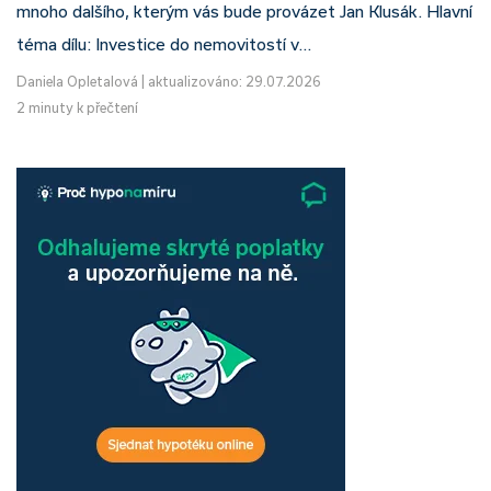
mnoho dalšího, kterým vás bude provázet Jan Klusák. Hlavní
téma dílu: Investice do nemovitostí v…
Daniela Opletalová
|
aktualizováno: 29.07.2026
2 minuty k přečtení