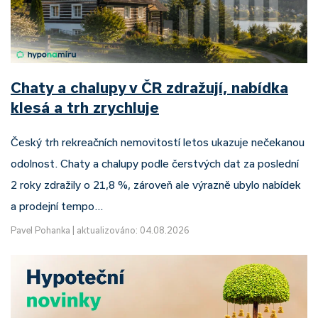
Chaty a chalupy v ČR zdražují, nabídka
klesá a trh zrychluje
Český trh rekreačních nemovitostí letos ukazuje nečekanou
odolnost. Chaty a chalupy podle čerstvých dat za poslední
2 roky zdražily o 21,8 %, zároveň ale výrazně ubylo nabídek
a prodejní tempo…
Pavel Pohanka
|
aktualizováno: 04.08.2026