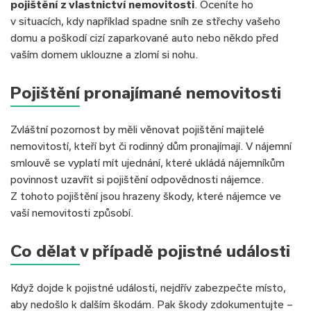
pojištění z vlastnictví nemovitosti
. Oceníte ho
v situacích, kdy například spadne sníh ze střechy vašeho
domu a poškodí cizí zaparkované auto nebo někdo před
vaším domem uklouzne a zlomí si nohu.
Pojištění pronajímané nemovitosti
Zvláštní pozornost by měli věnovat pojištění majitelé
nemovitostí, kteří byt či rodinný dům pronajímají. V nájemní
smlouvě se vyplatí mít ujednání, které ukládá nájemníkům
povinnost uzavřít si pojištění odpovědnosti nájemce.
Z tohoto pojištění jsou hrazeny škody, které nájemce ve
vaší nemovitosti způsobí.
Co dělat v případě pojistné události
Když dojde k pojistné události, nejdřív zabezpečte místo,
aby nedošlo k dalším škodám. Pak škody zdokumentujte –