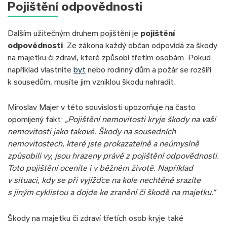
Pojištění odpovědnosti
Dalším užitečným druhem pojištění je
pojištění
odpovědnosti
. Ze zákona každý občan odpovídá za škody
na majetku či zdraví, které způsobí třetím osobám. Pokud
například vlastníte
byt
nebo rodinný dům a požár se rozšíří
k sousedům, musíte jim vzniklou škodu nahradit.
Miroslav Majer v této souvislosti upozorňuje na často
opomíjený fakt:
„Pojištění nemovitosti kryje škody na vaši
nemovitosti jako takové. Škody na sousedních
nemovitostech, které jste prokazatelně a neúmyslně
způsobili vy, jsou hrazeny právě z pojištění odpovědnosti.
Toto pojištění oceníte i v běžném životě. Například
v situaci, kdy se při vyjížďce na kole nechtěně srazíte
s jiným cyklistou a dojde ke zranění či škodě na majetku.“
Škody na majetku či zdraví třetích osob kryje také