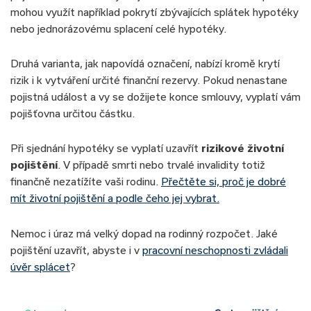
mohou využít například pokrytí zbývajících splátek hypotéky
nebo jednorázovému splacení celé hypotéky.
Druhá varianta, jak napovídá označení, nabízí kromě krytí
rizik i k vytváření určité finanční rezervy. Pokud nenastane
pojistná událost a vy se dožijete konce smlouvy, vyplatí vám
pojišťovna určitou částku.
Při sjednání hypotéky se vyplatí uzavřít
rizikové životní
pojištění
. V případě smrti nebo trvalé invalidity totiž
finančně nezatížíte vaši rodinu.
Přečtěte si, proč je dobré
mít životní pojištění a podle čeho jej vybrat.
Nemoc i úraz má velký dopad na rodinný rozpočet. Jaké
pojištění uzavřít, abyste i v
pracovní neschopnosti zvládali
úvěr splácet
?