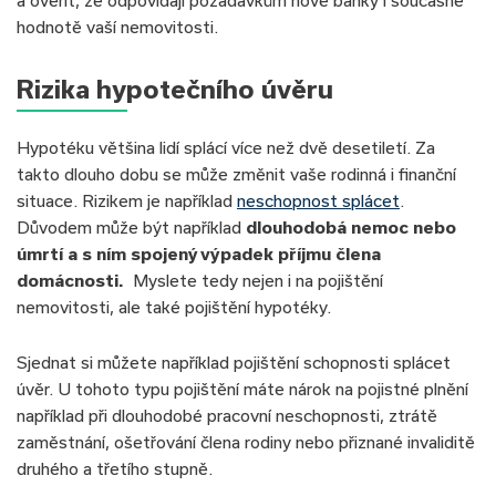
a ověřit, že odpovídají požadavkům nové banky i současné
hodnotě vaší nemovitosti.
Rizika hypotečního úvěru
Hypotéku většina lidí splácí více než dvě desetiletí. Za
takto dlouho dobu se může změnit vaše rodinná i finanční
situace. Rizikem je například
neschopnost splácet
.
Důvodem může být například
dlouhodobá nemoc nebo
úmrtí a s ním spojený výpadek příjmu člena
domácnosti.
Myslete tedy nejen i na pojištění
nemovitosti, ale také pojištění hypotéky.
Sjednat si můžete například pojištění schopnosti splácet
úvěr. U tohoto typu pojištění máte nárok na pojistné plnění
například při dlouhodobé pracovní neschopnosti, ztrátě
zaměstnání, ošetřování člena rodiny nebo přiznané invaliditě
druhého a třetího stupně.