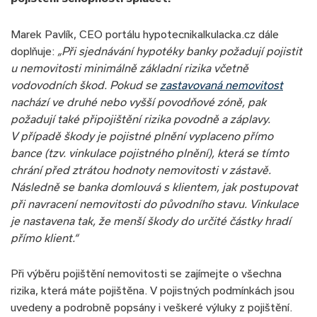
Marek Pavlík, CEO portálu hypotecnikalkulacka.cz dále
doplňuje:
„Při sjednávání hypotéky banky požadují pojistit
u nemovitosti minimálně základní rizika včetně
vodovodních škod. Pokud se
zastavovaná nemovitost
nachází ve druhé nebo vyšší povodňové zóně, pak
požadují také připojištění rizika povodně a záplavy.
V případě škody je pojistné plnění vyplaceno přímo
bance (tzv. vinkulace pojistného plnění), která se tímto
chrání před ztrátou hodnoty nemovitosti v zástavě.
Následně se banka domlouvá s klientem, jak postupovat
při navracení nemovitosti do původního stavu. Vinkulace
je nastavena tak, že menší škody do určité částky hradí
přímo klient.“
Při výběru pojištění nemovitosti se zajímejte o všechna
rizika, která máte pojištěna. V pojistných podmínkách jsou
uvedeny a podrobně popsány i veškeré výluky z pojištění.