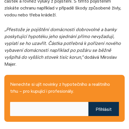
částek a rovněž výluky z pojištění. S tímto pojištěním
získáte ochranu například v případě škody způsobené živly,
vodou nebo třeba krádeží.
„Přestože je pojištění domácnosti dobrovolné a banky
poskytující hypotéku jeho sjednání přímo nevyžadují,
vyplatí se ho uzavřít. Částka potřebná k pořízení nového
vybavení domácnosti například po požáru se běžně
vyšplhá do vyšších stovek tisíc korun,“
dodává Miroslav
Majer.
Nenechte si ujít novinky z hypotečního a realitního
trhu – pro kupující i profesionály.
Přihlásit