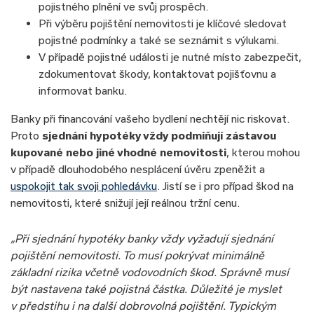
pojistného plnění ve svůj prospěch.
Při výběru pojištění nemovitosti je klíčové sledovat
pojistné podmínky a také se seznámit s výlukami.
V případě pojistné události je nutné místo zabezpečit,
zdokumentovat škody, kontaktovat pojišťovnu a
informovat banku.
Banky při financování vašeho bydlení nechtějí nic riskovat.
Proto
sjednání hypotéky vždy podmiňují zástavou
kupované nebo jiné vhodné nemovitosti
, kterou mohou
v případě dlouhodobého nesplácení úvěru zpeněžit a
uspokojit tak svoji pohledávku
. Jistí se i pro případ škod na
nemovitosti, které snižují její reálnou tržní cenu.
„Při sjednání hypotéky banky vždy vyžadují sjednání
pojištění nemovitosti. To musí pokrývat minimálně
základní rizika včetně vodovodních škod. Správně musí
být nastavena také pojistná částka. Důležité je myslet
v předstihu i na další dobrovolná pojištění. Typickým