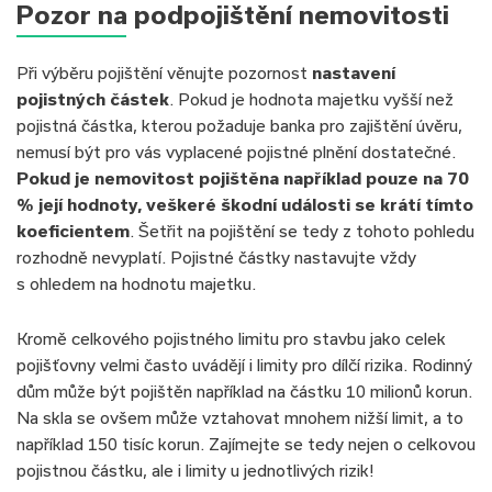
Pozor na podpojištění nemovitosti
Při výběru pojištění věnujte pozornost
nastavení
pojistných částek
. Pokud je hodnota majetku vyšší než
pojistná částka, kterou požaduje banka pro zajištění úvěru,
nemusí být pro vás vyplacené pojistné plnění dostatečné.
Pokud je nemovitost pojištěna například pouze na 70
% její hodnoty, veškeré škodní události se krátí tímto
koeficientem
. Šetřit na pojištění se tedy z tohoto pohledu
rozhodně nevyplatí. Pojistné částky nastavujte vždy
s ohledem na hodnotu majetku.
Kromě celkového pojistného limitu pro stavbu jako celek
pojišťovny velmi často uvádějí i limity pro dílčí rizika. Rodinný
dům může být pojištěn například na částku 10 milionů korun.
Na skla se ovšem může vztahovat mnohem nižší limit, a to
například 150 tisíc korun. Zajímejte se tedy nejen o celkovou
pojistnou částku, ale i limity u jednotlivých rizik!