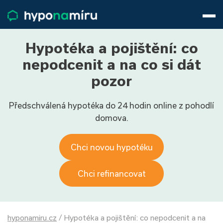
Hypotéky
Životní pojištění
Pojištění nemovitosti
Hypotéka a pojištění: co
Články
nepodcenit a na co si dát
O nás
pozor
800 688 388
9−16 hod.
Předschválená hypotéka do 24 hodin online z pohodlí
Přihlásit
domova.
Chci novou hypotéku
Chci refinancovat
hyponamiru.cz
/
Hypotéka a pojištění: co nepodcenit a na