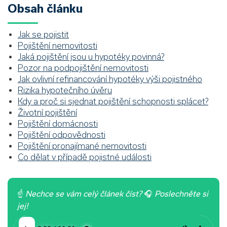
Obsah článku
Jak se pojistit
Pojištění nemovitosti
Jaká pojištění jsou u hypotéky povinná?
Pozor na podpojištění nemovitosti
Jak ovlivní refinancování hypotéky výši pojistného
Rizika hypotečního úvěru
Kdy a proč si sjednat pojištění schopnosti splácet?
Životní pojištění
Pojištění domácnosti
Pojištění odpovědnosti
Pojištění pronajímané nemovitosti
Co dělat v případě pojistné události
☝
Nechce se vám celý článek číst?
🎧
Poslechněte si
jej!