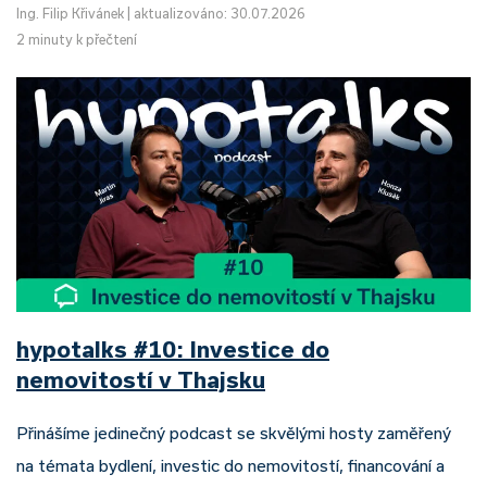
Ing. Filip Křivánek
|
aktualizováno: 30.07.2026
2 minuty k přečtení
hypotalks #10: Investice do
nemovitostí v Thajsku
Přinášíme jedinečný podcast se skvělými hosty zaměřený
na témata bydlení, investic do nemovitostí, financování a