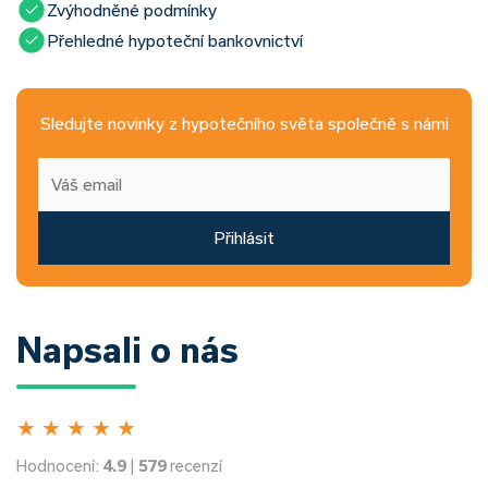
Zvýhodněné podmínky
Přehledné hypoteční bankovnictví
Sledujte novinky z hypotečního světa společně s námi
Přihlásit
Napsali o nás
★
★
★
★
★
Hodnocení:
4.9
|
579
recenzí