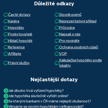
Důležité odkazy
Časté dotazy
Slovník pojmů
Kariéra
Reprezentativní příklad
Hypotéky
Průvodce
Poskytovatelé
Napsali o nás
Hlídač hypoték
Pro novináře
Reference
Ochrana osobních údajů
Affiliate
VOP
Kalkulačka hypotéky podle
Právní služby
lokality
Nejčastější dotazy
Jak dlouho trvá vyřízení hypotéky?
Jde hypotéka skutečně vyřídit online?
Hypotéka se dá zvládnout za měsíc i za tři. Nejčastěji její
Se kterými bankami v ČR máme nejlepší zkušenost?
Ano, skutečně jde. Díky moderním technologiím, které
uzavření trvá okolo 2 měsíců. Důvodem je především
Věnujete se novým hypotékám i refinancování?
Nejvíce proklientská je určitě Hypoteční banka. Svou
používáme, již do banky při vyřizování hypotéky skutečně
schvalovací proces na straně bank. Existuje však řada cest,