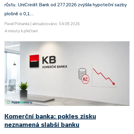
růstu. UniCredit Bank od 27.7.2026 zvýšila hypoteční sazby
plošně o 0,1…
Pavel Pohanka
|
aktualizováno: 04.08.2026
4 minuty k přečtení
Komerční banka: pokles zisku
neznamená slabší banku