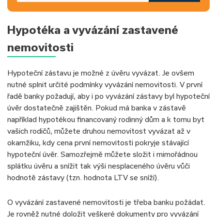
Hypotéka a vyvázání zastavené
nemovitosti
Hypoteční zástavu je možné z úvěru vyvázat. Je ovšem
nutné splnit určité podmínky vyvázání nemovitosti. V první
řadě banky požadují, aby i po vyvázání zástavy byl hypoteční
úvěr dostatečně zajištěn. Pokud má banka v zástavě
například hypotékou financovaný rodinný dům a k tomu byt
vašich rodičů, můžete druhou nemovitost vyvázat až v
okamžiku, kdy cena první nemovitosti pokryje stávající
hypoteční úvěr. Samozřejmě můžete složit i mimořádnou
splátku úvěru a snížit tak výši nesplaceného úvěru vůči
hodnotě zástavy (tzn. hodnota LTV se sníží).
O vyvázání zastavené nemovitosti je třeba banku požádat.
Je rovněž nutné doložit veškeré dokumenty pro vyvázání