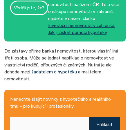
nemovitosti na území ČR. To a více
Věděli jste, že?
o nákupu nemovitosti v zahraničí
najdete v našem článku
Investiční nemovitost v zahraničí:
Jak ji získat pomocí hypotéky
Do zástavy přijme banka i nemovitost, kterou vlastní jiná
třetí osoba. Může se jednat například o nemovitost ve
vlastnictví rodičů, příbuzných či známých. Nutná je ale
dohoda mezi
žadatelem o hypotéku
a majitelem
nemovitosti.
Nenechte si ujít novinky z hypotečního a realitního
trhu – pro kupující i profesionály.
Přihlásit