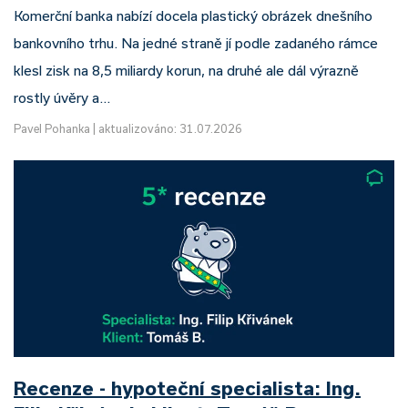
Komerční banka nabízí docela plastický obrázek dnešního
bankovního trhu. Na jedné straně jí podle zadaného rámce
klesl zisk na 8,5 miliardy korun, na druhé ale dál výrazně
rostly úvěry a…
Pavel Pohanka
|
aktualizováno: 31.07.2026
Recenze - hypoteční specialista: Ing.