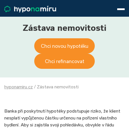
Hypotéky
Životní pojištění
Pojištění nemovitosti
Zástava nemovitosti
Články
O nás
Chci novou hypotéku
800 688 388
9−16 hod.
Přihlásit
Chci refinancovat
hyponamiru.cz
/
Zástava nemovitosti
Banka při poskytnutí hypotéky podstupuje riziko, že klient
nesplatí vypůjčenou částku určenou na pořízení vlastního
bydlení. Aby si zajistila svoji pohledávku, obvykle v řádu