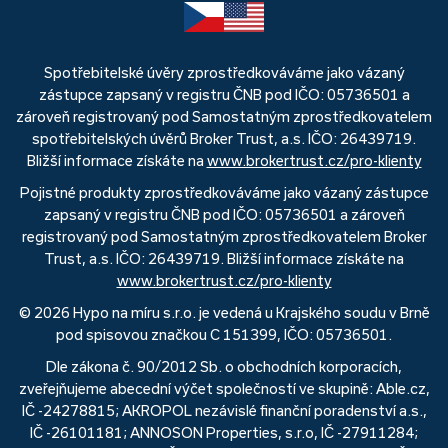
Spotřebitelské úvěry zprostředkováváme jako vázaný
zástupce zapsaný v registru ČNB pod IČO: 05736501 a
zároveň registrovaný pod Samostatným zprostředkovatelem
spotřebitelských úvěrů Broker Trust, a.s. IČO: 26439719.
Bližší informace získáte na
www.brokertrust.cz/pro-klienty
Pojistné produkty zprostředkováváme jako vázaný zástupce
zapsaný v registru ČNB pod IČO: 05736501 a zároveň
registrovaný pod Samostatným zprostředkovatelem Broker
Trust, a.s. IČO: 26439719. Bližší informace získáte na
www.brokertrust.cz/pro-klienty
© 2026 Hypo na míru s.r.o. je vedená u Krajského soudu v Brně
pod spisovou značkou C 151399, IČO: 05736501.
Dle zákona č. 90/2012 Sb. o obchodních korporacích,
zveřejňujeme abecední výčet společností ve skupině: Able.cz,
IČ -24278815; AKROPOL nezávislé finanční poradenství a.s.,
IČ -26101181; ANNOSON Properties, s.r.o, IČ -27911284;