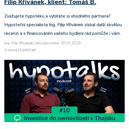
Filip Křivánek, klient: Tomáš B.
Zvažujete hypotéku a vybíráte si vhodného partnera?
Hypoteční specialista Ing. Filip Křivánek získal další skvělou
recenzi a s financováním vašeho bydlení rád pomůže i vám.
Ing. Filip Křivánek
|
aktualizováno: 30.07.2026
2 minuty k přečtení