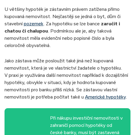
U většiny hypoték je zástavním právem zatížena přímo
kupovaná nemovitost. Nejčastěji se jedná o byt, dům či
stavební
pozemek
. Za hypotéku se lze bance
zaručit i
chatou či chalupou
. Podmínkou ale je, aby taková
nemovitost měla evidenční nebo popisné číslo a byla
celoročně obyvatelná.
Jako zástava může posloužit také jiná než kupovaná
nemovitost, která je ve vlastnictví žadatele o hypotéku.
V praxi je využívána další nemovitost například k dozajištění
hypotéky, obvykle v situaci, kdy je hodnota kupované
nemovitosti pro banku příliš nízká. Se zástavou vlastní
nemovitosti je potřeba počítat také u
Americké hypotéky
.
Při nákupu investiční nemovitosti v
zahraničí pomocí hypotéky od
české banky, musí být zastavená