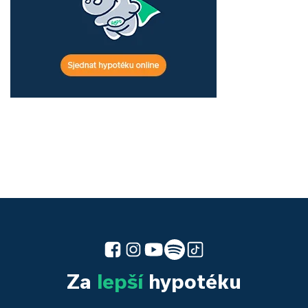
Za
lepší
hypotéku