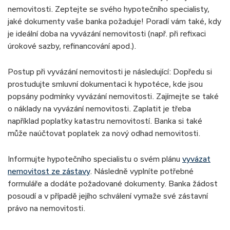
nemovitosti. Zeptejte se svého hypotečního specialisty,
jaké dokumenty vaše banka požaduje! Poradí vám také, kdy
je ideální doba na vyvázání nemovitosti (např. při refixaci
úrokové sazby, refinancování apod.).
Postup při vyvázání nemovitosti je následující: Dopředu si
prostudujte smluvní dokumentaci k hypotéce, kde jsou
popsány podmínky vyvázání nemovitosti. Zajímejte se také
o náklady na vyvázání nemovitosti. Zaplatit je třeba
například poplatky katastru nemovitostí. Banka si také
může naúčtovat poplatek za nový odhad nemovitosti.
Informujte hypotečního specialistu o svém plánu
vyvázat
nemovitost ze zástavy
. Následně vyplníte potřebné
formuláře a dodáte požadované dokumenty. Banka žádost
posoudí a v případě jejího schválení vymaže své zástavní
právo na nemovitosti.