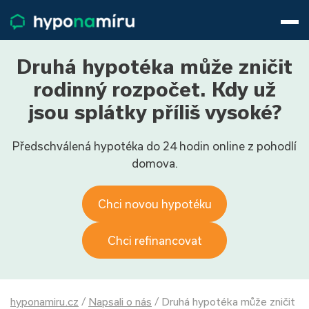
Hypotéky
Životní pojištění
Pojištění nemovitosti
Druhá hypotéka může zničit
Články
rodinný rozpočet. Kdy už
O nás
jsou splátky příliš vysoké?
800 688 388
9−16 hod.
Předschválená hypotéka do 24 hodin online z pohodlí
Přihlásit
domova.
Chci novou hypotéku
Chci refinancovat
hyponamiru.cz
/
Napsali o nás
/
Druhá hypotéka může zničit