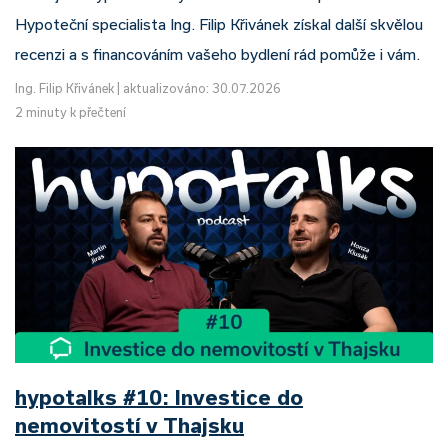
Hypoteční specialista Ing. Filip Křivánek získal další skvělou
recenzi a s financováním vašeho bydlení rád pomůže i vám.
Ing. Filip Křivánek
|
aktualizováno: 30.07.2026
2 minuty k přečtení
hypotalks #10: Investice do
nemovitostí v Thajsku