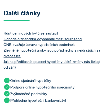
Další články
Růst cen nových bytů se zastavil
Dohoda o finančním vypořádání mezi sourozenci
ČNB zvažuje úpravu hypotečních podmínek
Zlevněné hypoteční úroky jsou pořád jedny z nejdražších za
dvacet let
Jak na předčasné splacení hypotéky. Jaké změny nás čekají
od září?
Online sjednání hypotéky
Podpora online hypotečního specialisty
Zvýhodněné podmínky
Přehledné hypoteční bankovnictví