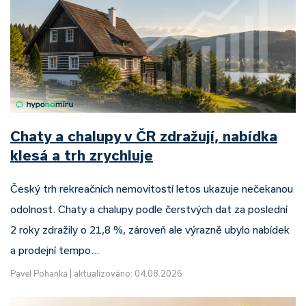
Chaty a chalupy v ČR zdražují, nabídka
klesá a trh zrychluje
Český trh rekreačních nemovitostí letos ukazuje nečekanou
odolnost. Chaty a chalupy podle čerstvých dat za poslední
2 roky zdražily o 21,8 %, zároveň ale výrazně ubylo nabídek
a prodejní tempo…
Pavel Pohanka
|
aktualizováno: 04.08.2026