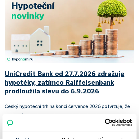
UniCredit Bank od 27.7.2026 zdražuje
hypotéky, zatímco Raiffeisenbank
prodloužila slevu do 6.9.2026
Český hypoteční trh na konci července 2026 potvrzuje, že
sazby zůstávají pod tlakem a část bank pokračuje v jejich
růstu. UniCredit Bank od 27.7.2026 zvýšila hypoteční sazby
plošně o 0,1…