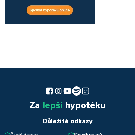
Za
lepší
hypotéku
Důležité odkazy
Časté dotazy
Slovník pojmů