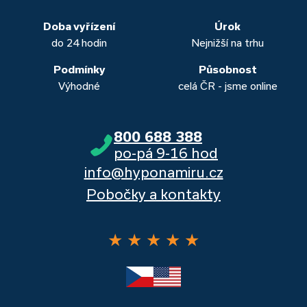
obou případech najdou výhodné řešení, které “utáhnete”.
Dalšími kvalitními proklientskými bankami jsou Komerční
banka, Moneta a Raiffeisenbank.
Doba vyřízení
Úrok
do 24 hodin
Nejnižší na trhu
Podmínky
Působnost
Výhodné
celá ČR - jsme online
800 688 388
po-pá 9-16 hod
info@hyponamiru.cz
Pobočky a kontakty
★
★
★
★
★