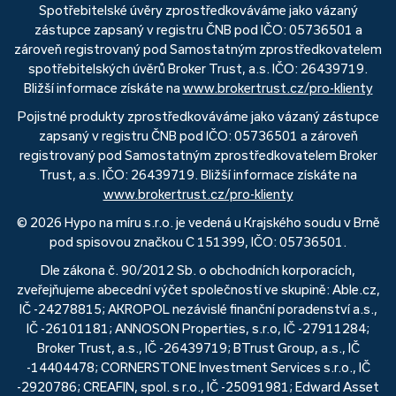
Spotřebitelské úvěry zprostředkováváme jako vázaný
zástupce zapsaný v registru ČNB pod IČO: 05736501 a
zároveň registrovaný pod Samostatným zprostředkovatelem
spotřebitelských úvěrů Broker Trust, a.s. IČO: 26439719.
Bližší informace získáte na
www.brokertrust.cz/pro-klienty
Pojistné produkty zprostředkováváme jako vázaný zástupce
zapsaný v registru ČNB pod IČO: 05736501 a zároveň
registrovaný pod Samostatným zprostředkovatelem Broker
Trust, a.s. IČO: 26439719. Bližší informace získáte na
www.brokertrust.cz/pro-klienty
© 2026 Hypo na míru s.r.o. je vedená u Krajského soudu v Brně
pod spisovou značkou C 151399, IČO: 05736501.
Dle zákona č. 90/2012 Sb. o obchodních korporacích,
zveřejňujeme abecední výčet společností ve skupině: Able.cz,
IČ -24278815; AKROPOL nezávislé finanční poradenství a.s.,
IČ -26101181; ANNOSON Properties, s.r.o, IČ -27911284;
Broker Trust, a.s., IČ -26439719; BTrust Group, a.s., IČ
-14404478; CORNERSTONE Investment Services s.r.o., IČ
-2920786; CREAFIN, spol. s r.o., IČ -25091981; Edward Asset