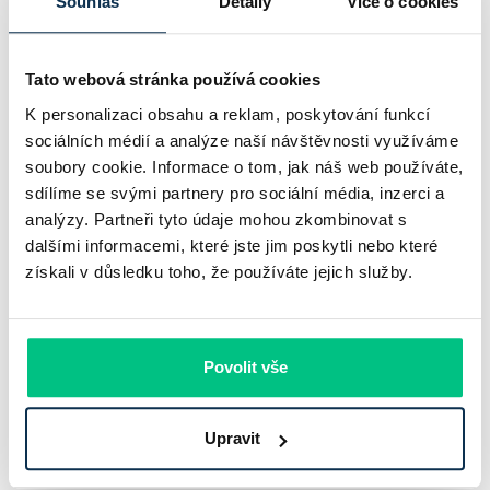
Souhlas
Detaily
Více o cookies
Pavel Pohanka
|
aktualizováno: 04.08.2026
4 minuty k přečtení
Tato webová stránka používá cookies
K personalizaci obsahu a reklam, poskytování funkcí
sociálních médií a analýze naší návštěvnosti využíváme
soubory cookie. Informace o tom, jak náš web používáte,
sdílíme se svými partnery pro sociální média, inzerci a
analýzy. Partneři tyto údaje mohou zkombinovat s
dalšími informacemi, které jste jim poskytli nebo které
získali v důsledku toho, že používáte jejich služby.
Komerční banka: pokles zisku
Povolit vše
neznamená slabší banku
Upravit
Komerční banka nabízí docela plastický obrázek dnešního
bankovního trhu. Na jedné straně jí podle zadaného rámce