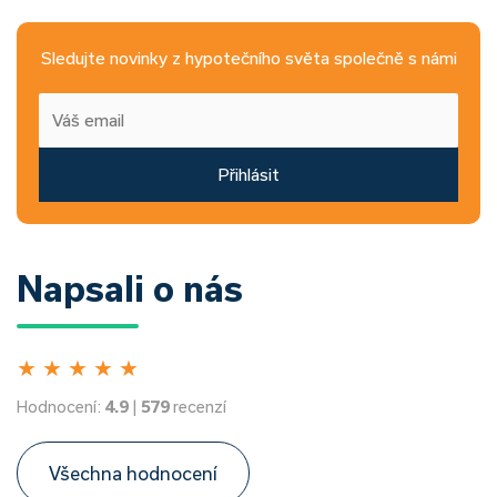
Sledujte novinky z hypotečního světa společně s námi
Přihlásit
Napsali o nás
★
★
★
★
★
Hodnocení:
4.9
|
579
recenzí
Všechna hodnocení