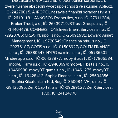
Dle zákona č. 90/2012 Sb. o obchodních korporacích,
zveřejňujeme abecední výčet společností ve skupině: Able.cz,
IČ -24278815; AKROPOL nezávislé finanční poradenství a.s.,
IČ -26101181; ANNOSON Properties, s.r.o, IČ -27911284;
Broker Trust, a.s., IČ -26439719; BTrust Group, a.s., IČ
-14404478; CORNERSTONE Investment Services s.r.o., IČ
-2920786; CREAFIN, spol. s r.o., IČ -25091981; Edward Asset
Management, IČ -19728549; Finance na míru, s.r.o., IČ
-29276187; GOFIS s.r.o., IČ -01506927; GOLEM FINANCE
s.r.o., IČ -26880547; HYPO na míru, s.r.o., IČ -05736501;
Mindee app s.r.o., IČ -06437877; mooy Btrust , IČ -17806534;
mooyBT alfa s.r.o., IČ -19460694; mooyBT beta s.r.o., IČ
-19460988; mooyBT gama s.r.o., IČ -19461275; mooyBT1
s.r.o., IČ -19428413; Sophia Finance, s.r.o., IČ -25604856;
Sophia Kilcullen Limited, Reg. Č -350084; VHI, s.r.o., IČ
-28435095; ZenX Capital, a.s., IČ -09289127; ZenX Services,
s.r.o., IČ -24124770