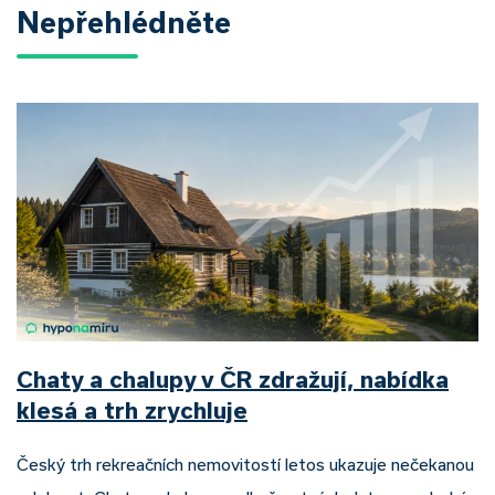
Nepřehlédněte
Chaty a chalupy v ČR zdražují, nabídka
klesá a trh zrychluje
Český trh rekreačních nemovitostí letos ukazuje nečekanou