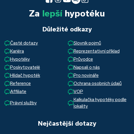
Za
lepší
hypotéku
Důležité odkazy
Časté dotazy
Slovník pojmů
Kariéra
Reprezentativní příklad
Hypotéky
Průvodce
Poskytovatelé
Napsali o nás
Hlídač hypoték
Pro novináře
Reference
Ochrana osobních údajů
Affiliate
VOP
Kalkulačka hypotéky podle
Právní služby
lokality
Nejčastější dotazy