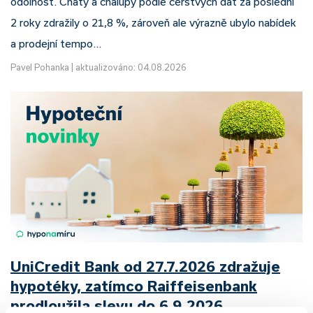
odolnost. Chaty a chalupy podle čerstvých dat za poslední
2 roky zdražily o 21,8 %, zároveň ale výrazně ubylo nabídek
a prodejní tempo…
Pavel Pohanka
|
aktualizováno: 04.08.2026
UniCredit Bank od 27.7.2026 zdražuje
hypotéky, zatímco Raiffeisenbank
prodloužila slevu do 6.9.2026