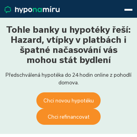
Hypotéky
Životní pojištění
Pojištění nemovitosti
Tohle banky u hypotéky řeší:
Články
Hazard, vtípky v platbách i
O nás
špatné načasování vás
800 688 388
9−16 hod.
mohou stát bydlení
Přihlásit
Předschválená hypotéka do 24 hodin online z pohodlí
domova.
Chci novou hypotéku
Chci refinancovat