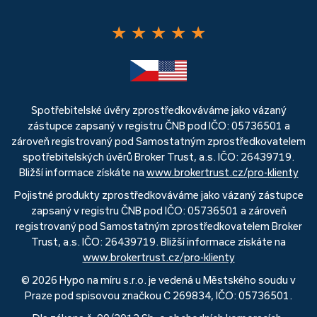
★
★
★
★
★
Spotřebitelské úvěry zprostředkováváme jako vázaný
zástupce zapsaný v registru ČNB pod IČO: 05736501 a
zároveň registrovaný pod Samostatným zprostředkovatelem
spotřebitelských úvěrů Broker Trust, a.s. IČO: 26439719.
Bližší informace získáte na
www.brokertrust.cz/pro-klienty
Pojistné produkty zprostředkováváme jako vázaný zástupce
zapsaný v registru ČNB pod IČO: 05736501 a zároveň
registrovaný pod Samostatným zprostředkovatelem Broker
Trust, a.s. IČO: 26439719. Bližší informace získáte na
www.brokertrust.cz/pro-klienty
© 2026 Hypo na míru s.r.o. je vedená u Městského soudu v
Praze pod spisovou značkou C 269834, IČO: 05736501.