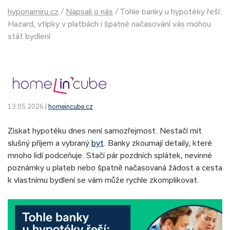
hyponamiru.cz
/
Napsali o nás
/
Tohle banky u hypotéky řeší:
Hazard, vtípky v platbách i špatné načasování vás mohou
stát bydlení
13.05.2026 |
homeincube.cz
Získat hypotéku dnes není samozřejmost. Nestačí mít
slušný příjem a vybraný
byt
. Banky zkoumají detaily, které
mnoho lidí podceňuje. Stačí pár pozdních splátek, nevinné
poznámky u plateb nebo špatně načasovaná žádost a cesta
k vlastnímu bydlení se vám může rychle zkomplikovat.