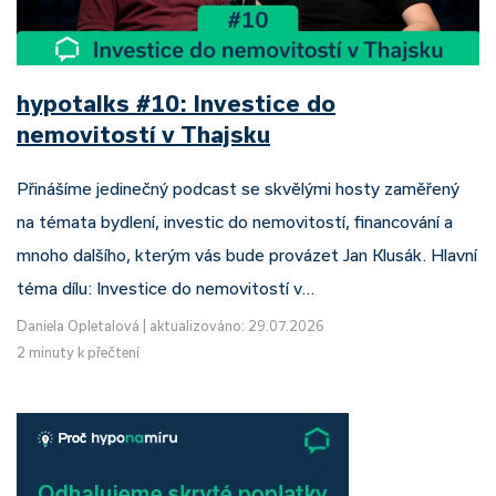
hypotalks #10: Investice do
nemovitostí v Thajsku
Přinášíme jedinečný podcast se skvělými hosty zaměřený
na témata bydlení, investic do nemovitostí, financování a
mnoho dalšího, kterým vás bude provázet Jan Klusák. Hlavní
téma dílu: Investice do nemovitostí v…
Daniela Opletalová
|
aktualizováno: 29.07.2026
2 minuty k přečtení