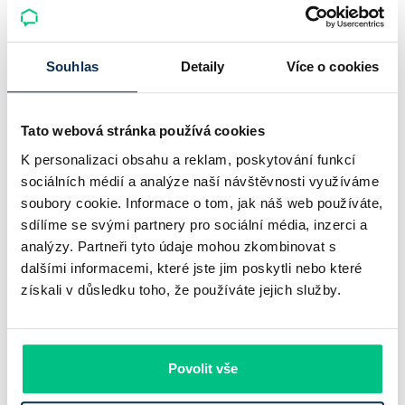
Český hypoteční trh na konci července 2026 potvrzuje, že
sazby zůstávají pod tlakem a část bank pokračuje v jejich
Souhlas
Detaily
Více o cookies
růstu. UniCredit Bank od 27.7.2026 zvýšila hypoteční sazby
plošně o 0,1…
Tato webová stránka používá cookies
Pavel Pohanka
|
aktualizováno: 04.08.2026
K personalizaci obsahu a reklam, poskytování funkcí
4 minuty k přečtení
sociálních médií a analýze naší návštěvnosti využíváme
soubory cookie. Informace o tom, jak náš web používáte,
sdílíme se svými partnery pro sociální média, inzerci a
analýzy. Partneři tyto údaje mohou zkombinovat s
dalšími informacemi, které jste jim poskytli nebo které
získali v důsledku toho, že používáte jejich služby.
Povolit vše