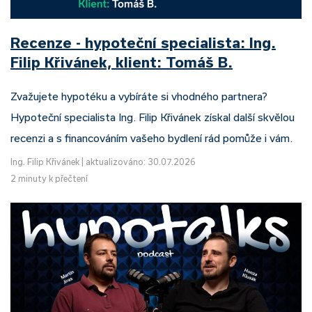
Recenze - hypoteční specialista: Ing.
Filip Křivánek, klient: Tomáš B.
Zvažujete hypotéku a vybíráte si vhodného partnera?
Hypoteční specialista Ing. Filip Křivánek získal další skvělou
recenzi a s financováním vašeho bydlení rád pomůže i vám.
Ing. Filip Křivánek
|
aktualizováno: 30.07.2026
2 minuty k přečtení