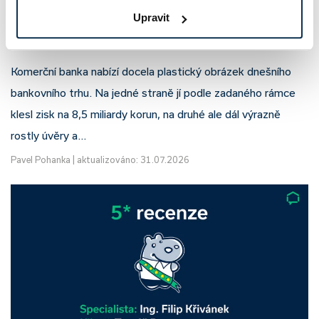
Komerční banka: pokles zisku
Upravit
neznamená slabší banku
Komerční banka nabízí docela plastický obrázek dnešního
bankovního trhu. Na jedné straně jí podle zadaného rámce
klesl zisk na 8,5 miliardy korun, na druhé ale dál výrazně
rostly úvěry a…
Pavel Pohanka
|
aktualizováno: 31.07.2026