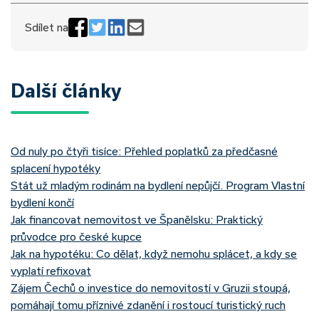
Sdílet na
Další články
Od nuly po čtyři tisíce: Přehled poplatků za předčasné
splacení hypotéky
Stát už mladým rodinám na bydlení nepůjčí. Program Vlastní
bydlení končí
Jak financovat nemovitost ve Španělsku: Praktický
průvodce pro české kupce
Jak na hypotéku: Co dělat, když nemohu splácet, a kdy se
vyplatí refixovat
Zájem Čechů o investice do nemovitostí v Gruzii stoupá,
pomáhají tomu příznivé zdanění i rostoucí turistický ruch