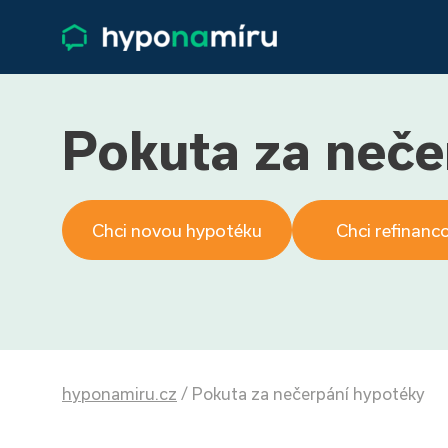
Pokuta za neče
Chci novou hypotéku
Chci refinanc
hyponamiru.cz
/
Pokuta za nečerpání hypotéky