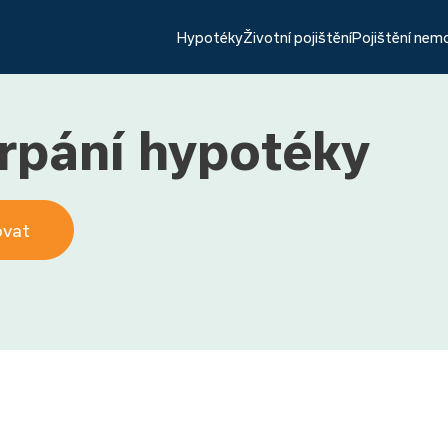
Hypotéky
Životní pojištění
Pojištění nem
rpání hypotéky
ovat