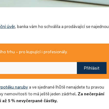
ční úvěr
, banka vám ho schválila a prodávající se najednou
ho trhu – pro kupující i profesionály.
Přihlásit
ypotéku naruby
a ve sjednané lhůtě nenajdete tu pravou
íky nemovitosti to má ještě jeden zádrhel
. Za nečerpání
i až 5 % nevyčerpané částky.