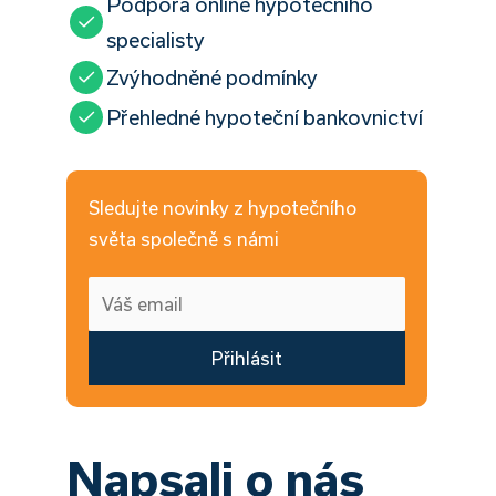
Podpora online hypotečního
specialisty
Zvýhodněné podmínky
Přehledné hypoteční bankovnictví
Sledujte novinky z hypotečního
světa společně s námi
Přihlásit
Napsali o nás