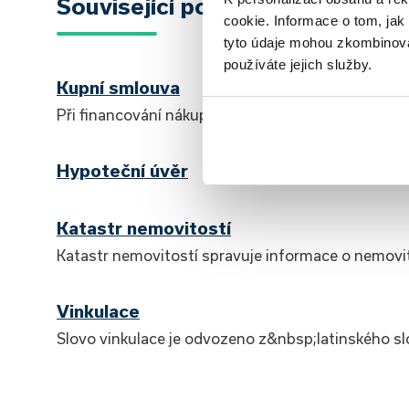
Související pojmy
cookie. Informace o tom, jak
tyto údaje mohou zkombinovat
používáte jejich služby.
Kupní smlouva
Při financování nákupu nemovitosti hypotékou je 
Hypoteční úvěr
Katastr nemovitostí
Katastr nemovitostí spravuje informace o nemovi
Vinkulace
Slovo vinkulace je odvozeno z&nbsp;latinského slo