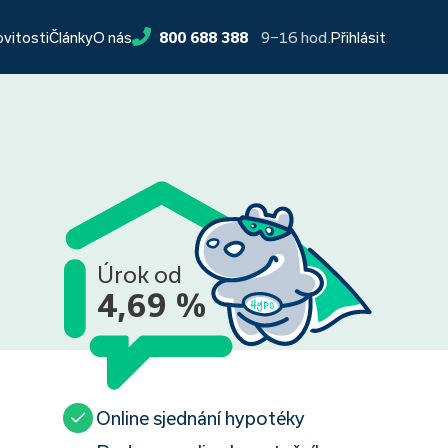
9−16 hod.
ovitosti
Články
O nás
800 688 388
Přihlásit
Úrok od
4,69 %
Online sjednání hypotéky