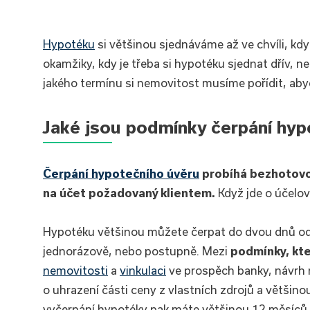
Hypotéku
si většinou sjednáváme až ve chvíli, k
okamžiky, kdy je třeba si hypotéku sjednat dřív, ne
jakého termínu si nemovitost musíme pořídit, ab
Jaké jsou podmínky čerpání hyp
Čerpání hypotečního úvěru
probíhá bezhotovo
na účet požadovaný klientem.
Když jde o účelov
Hypotéku většinou můžete čerpat do dvou dnů od
jednorázově, nebo postupně. Mezi
podmínky, kte
nemovitosti
a
vinkulaci
ve prospěch banky, návrh 
o uhrazení části ceny z vlastních zdrojů a většin
vyčerpání hypotéky pak máte většinou 12 měsíců.