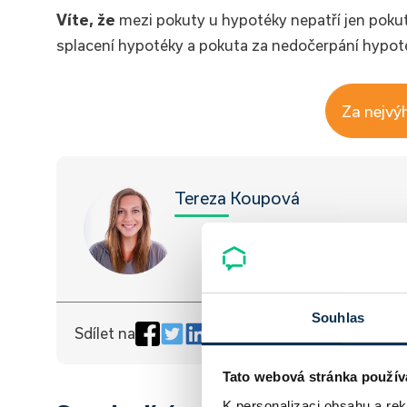
Víte, že
mezi pokuty u hypotéky nepatří jen pokut
splacení hypotéky a pokuta za nedočerpání hypot
Za nejvý
Tereza Koupová
Souhlas
Sdílet na
Tato webová stránka použív
K personalizaci obsahu a re