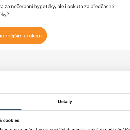
a za nečerpání hypotéky, ale i pokuta za předčasné
éky?
hodnějším úrokem
Detaily
á cookies
klam, poskytování funkcí sociálních médií a analýze naší návšt