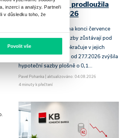
Raiffeisenbank prodloužila
, inzerci a analýzy. Partneři
slevu do 6.9.2026
li v důsledku toho, že
Český hypoteční trh na konci července
2026 potvrzuje, že sazby zůstávají pod
Povolit vše
tlakem a část bank pokračuje v jejich
růstu. UniCredit Bank od 27.7.2026 zvýšila
hypoteční sazby plošně o 0,1…
Pavel Pohanka
|
aktualizováno: 04.08.2026
4 minuty k přečtení
o.