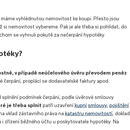
dy máme vyhlédnutou nemovitost ke koupi. Přesto jsou
ž si nemovitost vybereme. Pak je ale třeba si pohlídat, do
ychom se vyhnuli pokutě za nečerpání hypotéky.
otéky?
stně, v případě neúčelového úvěru převodem peněz
é čerpání, proplácí se dodavatelské faktury apod.
 splnění podmínek čerpání, podle úvěrové smlouvy
ré je třeba splnit
patří uzavření
kupní
smlouvy
,
pojištění
na vklad zástavního práva na
katastru nemovitostí
, doklad
ou i zřízení běžného účtu u poskytovatele hypotéky. Na