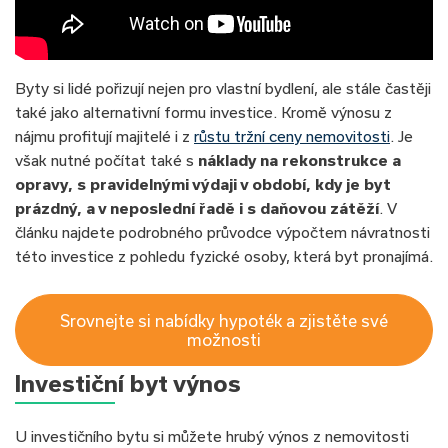
Byty si lidé pořizují nejen pro vlastní bydlení, ale stále častěji
také jako alternativní formu investice. Kromě výnosu z
nájmu profitují majitelé i z
růstu tržní ceny nemovitosti
. Je
však nutné počítat také s
náklady na rekonstrukce a
opravy, s pravidelnými výdaji v období, kdy je byt
prázdný, a v neposlední řadě i s daňovou zátěží
. V
článku najdete podrobného průvodce výpočtem návratnosti
této investice z pohledu fyzické osoby, která byt pronajímá.
Srovnejte si nabídky hypoték a zjistěte své
možnosti
Investiční byt výnos
U investičního bytu si můžete hrubý výnos z nemovitosti