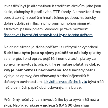
Investiční byt je alternativou k tradičním aktivům, jako jsou
akcie, dluhopisy či podílové a ETF fondy. Nemovitosti mají
oproti cenným papírům hmatatelnou podobu, historicky
dobře odolávají inflaci a při pronájmu mohou přinášet i
atraktivní pasivní příjem. Výhodou je také možnost
financovat investiční nemovitost hypotečním úvěrem
.
Na druhé straně je třeba počítat i s určitými nevýhodami.
S držbou bytu jsou spojeny průběžné náklady
(platby
za energie, fond oprav, pojištění nemovitosti, platby za
správu nemovitosti, odpad).
Ty je nutné platit i v době,
kdy je nemovitost neobsazená
. Mezi náklady patří i
výdaje za opravy, čas věnovaný hledání nájemníků či
daňovým povinnostem.
Likvidita investičního bytu
bývá nižší
než u cenných papírů obchodovaných na burze.
Průměrný roční výnos z investičního bytu bývá nižší než u
akcií. Například
akcie v indexu S&P 500 dosahují