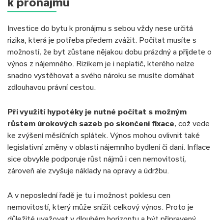
k pronájmu
Investice do bytu k pronájmu s sebou vždy nese určitá
rizika, která je potřeba předem zvážit. Počítat musíte s
možností, že byt zůstane nějakou dobu prázdný a přijdete o
výnos z nájemného. Rizikem je i neplatič, kterého nelze
snadno vystěhovat a svého nároku se musíte domáhat
zdlouhavou právní cestou.
Při využití hypotéky je nutné počítat s možným
růstem úrokových sazeb po skončení fixace
, což vede
ke zvýšení měsíčních splátek. Výnos mohou ovlivnit také
legislativní změny v oblasti nájemního bydlení či daní. Inflace
sice obvykle podporuje růst nájmů i cen nemovitostí,
zároveň ale zvyšuje náklady na opravy a údržbu.
A v neposlední řadě je tu i možnost poklesu cen
nemovitostí, který může snížit celkový výnos. Proto je
důležité uvažovat v dlouhém horizontu a být připravený