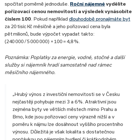
spočítat poměrně jednoduše.
Roční nájemné
vydělíte
pořizovací cenou nemovitosti a výsledek vynásobíte
číslem 100
. Pokud například
dlouhodobě pronajímáte byt
za 20 tisíc Kč měsíčně a jeho pořizovací cena byla
pět milionů, bude výpočet vypadat takto:
(240 000 / 5 000 000) × 100 = 4,8 %.
Poznámka: Poplatky za energie, vodné, stočné a další
služby si nájemník hradí samostatně nad rámec
měsíčního nájemného.
„Hrubý výnos z investiční nemovitosti se v Česku
nejčastěji pohybuje mezi 3 a 6 %. Atraktivní jsou
zejména byty ve větších městech mimo Prahu a
Brno, kde jsou pořizovací ceny výrazně nižší a v
poměru k nájmu lze dosáhnout vyššího procentního
výnosu. Důležitá je však lokalita s dostatečnou
poptávkou po nájemním bydlení či krátkodobém