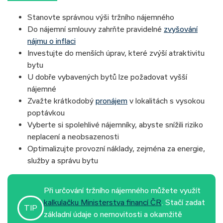
✅Výše úvěru:
3 500 000 Kč
Stanovte správnou výši tržního nájemného
✅Měsíční splátka:
18 131 Kč
Do nájemní smlouvy zahrňte pravidelné
zvyšování
nájmu o inflaci
Investujte do menších úprav, které zvýší atraktivitu
bytu
U dobře vybavených bytů lze požadovat vyšší
nájemné
Zvažte krátkodobý
pronájem
v lokalitách s vysokou
poptávkou
Vyberte si spolehlivé nájemníky, abyste snížili riziko
neplacení a neobsazenosti
Optimalizujte provozní náklady, zejména za energie,
služby a správu bytu
Při určování tržního nájemného můžete využít
kalkulačku Ministerstva financí ČR
. Stačí zadat
TIP
základní údaje o nemovitosti a okamžitě