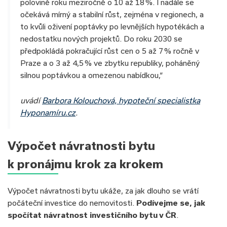
polovině roku meziročně o 10 až 18 %. I nadále se
očekává mírný a stabilní růst, zejména v regionech, a
to kvůli oživení poptávky po levnějších hypotékách a
nedostatku nových projektů. Do roku 2030 se
předpokládá pokračující růst cen o 5 až 7 % ročně v
Praze a o 3 až 4,5 % ve zbytku republiky, poháněný
silnou poptávkou a omezenou nabídkou,“
uvádí
Barbora Kolouchová, hypoteční specialistka
Hyponamíru.cz
.
Výpočet návratnosti bytu
k pronájmu krok za krokem
Výpočet návratnosti bytu ukáže, za jak dlouho se vrátí
počáteční investice do nemovitosti.
Podívejme se, jak
spočítat návratnost investičního bytu v ČR
.