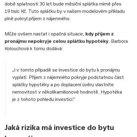
době splatnosti 30 let bude měsíční splátka mírně přes
19 tisíc Kč. Tuto splátku by v našem modelovém příkladu
plně pokryl příjem z nájemného.
Může ovšem nastat i opačná situace,
kdy příjem z
pronájmu nepokryje celou splátku hypotéky
. Barbora
Kolouchová k tomu dodává:
„I v tomto případě se investice do bytu k pronájmu
vyplatí. Příjem z nájemného pokryje podstatnou část
splátky hypotéky a po doplacení úvěru vlastníte
nemovitost v několikamilionové hodnotě. Hypotéka
je z tohoto pohledu investicí.“
Jaká rizika má investice do bytu