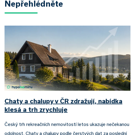
Nepřehlédněte
Chaty a chalupy v ČR zdražují, nabídka
klesá a trh zrychluje
Český trh rekreačních nemovitostí letos ukazuje nečekanou
odolnost. Chaty a chalupy podle čerstvých dat za poslední