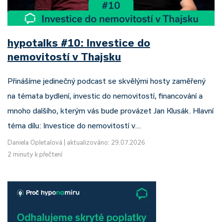
hypotalks #10: Investice do
nemovitostí v Thajsku
Přinášíme jedinečný podcast se skvělými hosty zaměřený
na témata bydlení, investic do nemovitostí, financování a
mnoho dalšího, kterým vás bude provázet Jan Klusák. Hlavní
téma dílu: Investice do nemovitostí v…
Daniela Opletalová
|
aktualizováno: 29.07.2026
2 minuty k přečtení