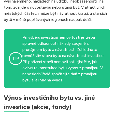
výši nájemného, nákladech na údržbu, neobsazenosti i na
tom, zda jde o novostavbu nebo starší byt. V atraktivních
městských částech může být návratnost kratší, u starších
bytů v méně poptávaných regionech naopak delší.
Při výběru investiční nemovitosti je třeba
správně odhadnout náklady spojené s
pronájmem bytu a návratnost. Zohledněte
rovněž vliv stavu bytu na návratnost investice.
TIP
Při pořízení starší nemovitosti zjistěte, jak
ovlivní rekonstrukce bytu výnos z pronájmu. V
neposlední řadě spočítejte daň z pronájmu
bytu a její vliv na výnos.
Výnos investičního bytu vs. jiné
investice (akcie, fondy)