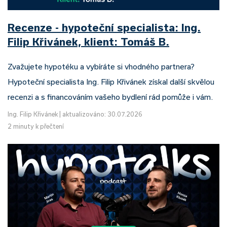
Recenze - hypoteční specialista: Ing.
Filip Křivánek, klient: Tomáš B.
Zvažujete hypotéku a vybíráte si vhodného partnera?
Hypoteční specialista Ing. Filip Křivánek získal další skvělou
recenzi a s financováním vašeho bydlení rád pomůže i vám.
Ing. Filip Křivánek
|
aktualizováno: 30.07.2026
2 minuty k přečtení