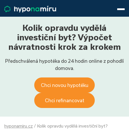
Hypotéky
Životní pojištění
Pojištění nemovitosti
Kolik opravdu vydělá
Články
investiční byt? Výpočet
O nás
návratnosti krok za krokem
800 688 388
9−16 hod.
Předschválená hypotéka do 24 hodin online z pohodlí
Přihlásit
domova.
Chci novou hypotéku
Chci refinancovat
hyponamiru.cz
/
Kolik opravdu vydělá investiční byt?