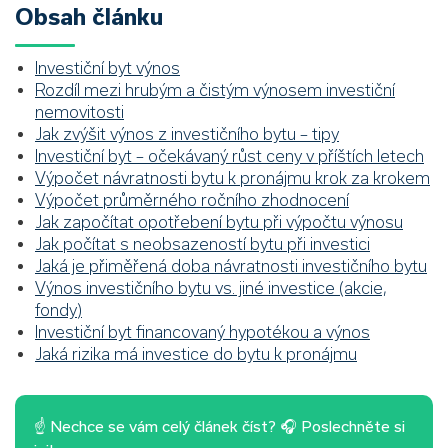
Obsah článku
Investiční byt výnos
Rozdíl mezi hrubým a čistým výnosem investiční
nemovitosti
Jak zvýšit výnos z investičního bytu – tipy
Investiční byt – očekávaný růst ceny v příštích letech
Výpočet návratnosti bytu k pronájmu krok za krokem
Výpočet průměrného ročního zhodnocení
Jak započítat opotřebení bytu při výpočtu výnosu
Jak počítat s neobsazeností bytu při investici
Jaká je přiměřená doba návratnosti investičního bytu
Výnos investičního bytu vs. jiné investice (akcie,
fondy)
Investiční byt financovaný hypotékou a výnos
Jaká rizika má investice do bytu k pronájmu
☝ Nechce se vám celý článek číst? 🎧 Poslechněte si