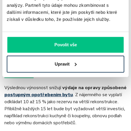
analýzy. Partneři tyto údaje mohou zkombinovat s
Celková získaná hodnota: 14 416 637 Kč (nájem +
dalšími informacemi, které jste jim poskytli nebo které
prodej)
získali v důsledku toho, že používáte jejich služby.
Doba investice: 21,43 let
Po dosazení do vzorce získáte výsledek 5,07 %.
I při
konzervativnějším růstu tržní ceny investičního bytu (o 3 %
Povolit vše
ročně) dosahujete výnosu přes 5 % ročně.
Jak započítat opotřebení bytu při
Upravit
výpočtu výnosu
Výslednou výnosnost snižují
výdaje na opravy způsobené
postupným opotřebením bytu
. Z nájemného se vyplatí
odkládat 10 až 15 % jako rezervu na větší rekonstrukce.
Přibližně každých 15 let bude byt vyžadovat větší investici,
například rekonstrukci kuchyně či koupelny, obnovu podlah
nebo výměnu domácích spotřebičů.