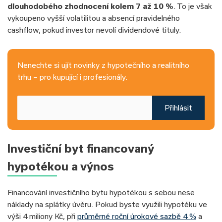
dlouhodobého zhodnocení kolem 7 až 10 %
. To je však
vykoupeno vyšší volatilitou a absencí pravidelného
cashflow, pokud investor nevolí dividendové tituly.
Nenechte si ujít novinky z hypotečního a realitního
trhu – pro kupující i profesionály.
Přihlásit
Investiční byt financovaný
hypotékou a výnos
Financování investičního bytu hypotékou s sebou nese
náklady na splátky úvěru. Pokud byste využili hypotéku ve
výši 4 miliony Kč, při
průměrné roční úrokové sazbě 4 %
a