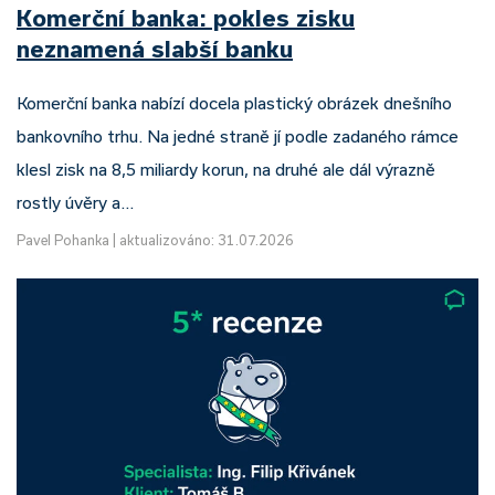
Komerční banka: pokles zisku
neznamená slabší banku
Komerční banka nabízí docela plastický obrázek dnešního
bankovního trhu. Na jedné straně jí podle zadaného rámce
klesl zisk na 8,5 miliardy korun, na druhé ale dál výrazně
rostly úvěry a…
Pavel Pohanka
|
aktualizováno: 31.07.2026