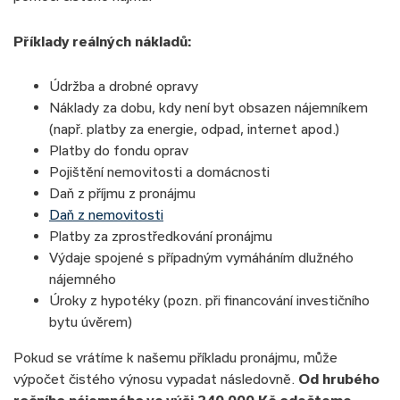
Příklady reálných nákladů:
Údržba a drobné opravy
Náklady za dobu, kdy není byt obsazen nájemníkem
(např. platby za energie, odpad, internet apod.)
Platby do fondu oprav
Pojištění nemovitosti a domácnosti
Daň z příjmu z pronájmu
Daň z nemovitosti
Platby za zprostředkování pronájmu
Výdaje spojené s případným vymáháním dlužného
nájemného
Úroky z hypotéky (pozn. při financování investičního
bytu úvěrem)
Pokud se vrátíme k našemu příkladu pronájmu, může
výpočet čistého výnosu vypadat následovně.
Od hrubého
ročního nájemného ve výši 240 000 Kč odečteme