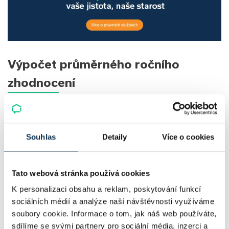
Výpočet průměrného ročního
zhodnocení
Abychom zjistili, jak se původních pět milionů v průměru
zhodnocovalo každý rok, použijeme vzorec složeného
úročení:
Souhlas
Detaily
Více o cookies
Tato webová stránka používá cookies
K personalizaci obsahu a reklam, poskytování funkcí
sociálních médií a analýze naší návštěvnosti využíváme
Vložená investice: 5 000 000 Kč
soubory cookie. Informace o tom, jak náš web používáte,
Výnos z nájmu: 5 000 000 Kč
sdílíme se svými partnery pro sociální média, inzerci a
Prodejní cena bytu: 9 416 637 Kč (při 3% růstu)