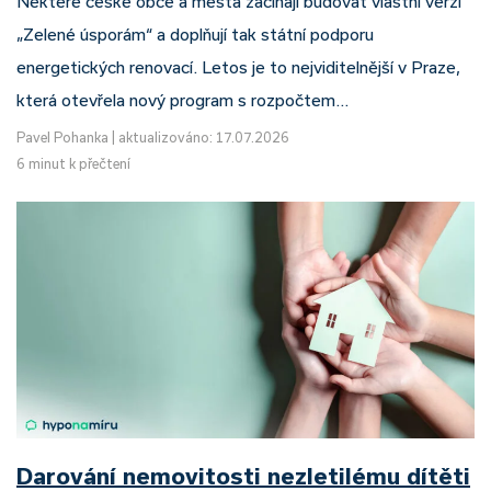
Některé české obce a města začínají budovat vlastní verzi
„Zelené úsporám“ a doplňují tak státní podporu
energetických renovací. Letos je to nejviditelnější v Praze,
která otevřela nový program s rozpočtem…
Pavel Pohanka
|
aktualizováno: 17.07.2026
6 minut k přečtení
Darování nemovitosti nezletilému dítěti