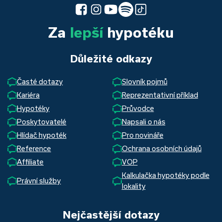
Za
lepší
hypotéku
Důležité odkazy
Časté dotazy
Slovník pojmů
Kariéra
Reprezentativní příklad
Hypotéky
Průvodce
Poskytovatelé
Napsali o nás
Hlídač hypoték
Pro novináře
Reference
Ochrana osobních údajů
Affiliate
VOP
Kalkulačka hypotéky podle
Právní služby
lokality
Nejčastější dotazy