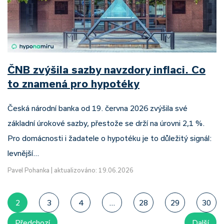
ČNB zvýšila sazby navzdory inflaci. Co
to znamená pro hypotéky
Česká národní banka od 19. června 2026 zvýšila své
základní úrokové sazby, přestože se drží na úrovni 2,1 %.
Pro domácnosti i žadatele o hypotéku je to důležitý signál:
levnější…
Pavel Pohanka
|
aktualizováno: 19.06.2026
2
3
4
...
28
29
30
Předchozí
Další