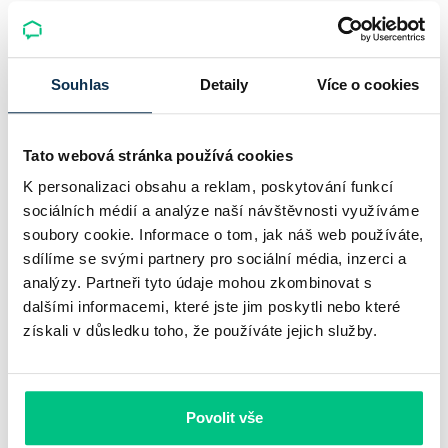
Nepřehlédněte
Souhlas
Detaily
Více o cookies
Tato webová stránka používá cookies
K personalizaci obsahu a reklam, poskytování funkcí
sociálních médií a analýze naší návštěvnosti využíváme
soubory cookie. Informace o tom, jak náš web používáte,
sdílíme se svými partnery pro sociální média, inzerci a
analýzy. Partneři tyto údaje mohou zkombinovat s
dalšími informacemi, které jste jim poskytli nebo které
získali v důsledku toho, že používáte jejich služby.
Vývoj inflace v ČR 2021 - 2026
Inflace je ostře sledovaným ekonomickým ukazatelem. V
Povolit vše
letech 2022 a 2023 vzrostly spotřebitelské ceny v Česku