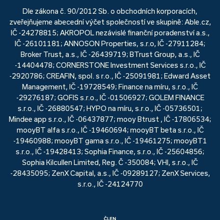
Dle zákona č. 90/2012 Sb. o obchodních korporacích,
zveřejňujeme abecední výčet společností ve skupině: Able.cz,
IČ -24278815; AKROPOL nezávislé finanční poradenství a.s.,
IČ -26101181; ANNOSON Properties, s.r.o, IČ -27911284;
Broker Trust, a.s., IČ -26439719; BTrust Group, a.s., IČ
-14404478; CORNERSTONE Investment Services s.r.o., IČ
-2920786; CREAFIN, spol. s r.o., IČ -25091981; Edward Asset
Management, IČ -19728549; Finance na míru, s.r.o., IČ
-29276187; GOFIS s.r.o., IČ -01506927; GOLEM FINANCE
s.r.o., IČ -26880547; HYPO na míru, s.r.o., IČ -05736501;
Mindee app s.r.o., IČ -06437877; mooy Btrust , IČ -17806534;
mooyBT alfa s.r.o., IČ -19460694; mooyBT beta s.r.o., IČ
-19460988; mooyBT gama s.r.o., IČ -19461275; mooyBT1
s.r.o., IČ -19428413; Sophia Finance, s.r.o., IČ -25604856;
Sophia Kilcullen Limited, Reg. Č -350084; VHI, s.r.o., IČ
-28435095; ZenX Capital, a.s., IČ -09289127; ZenX Services,
s.r.o., IČ -24124770