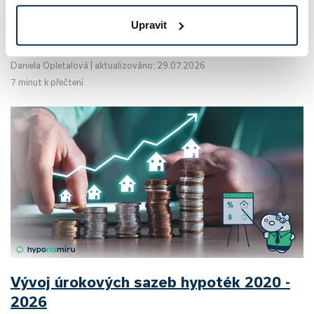
kumulativně o zhruba 27 %, což patří k nejvyšším nárůstům
Upravit
za poslední dekády. Inflační…
Daniela Opletalová
|
aktualizováno: 29.07.2026
7 minut k přečtení
Vývoj úrokových sazeb hypoték 2020 -
2026