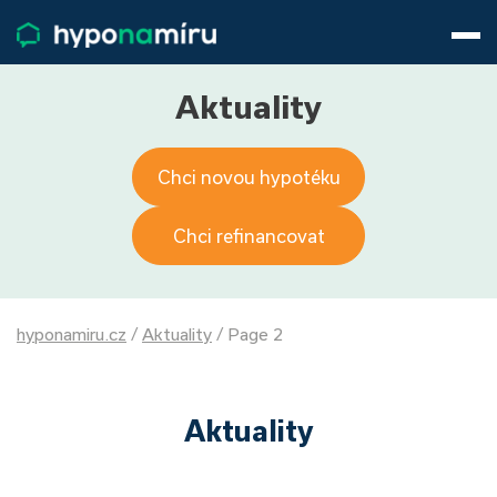
Hypotéky
Životní pojištění
Pojištění nemovitosti
Aktuality
Články
O nás
Chci novou hypotéku
800 688 388
9−16 hod.
Přihlásit
Chci refinancovat
hyponamiru.cz
/
Aktuality
/
Page 2
Aktuality