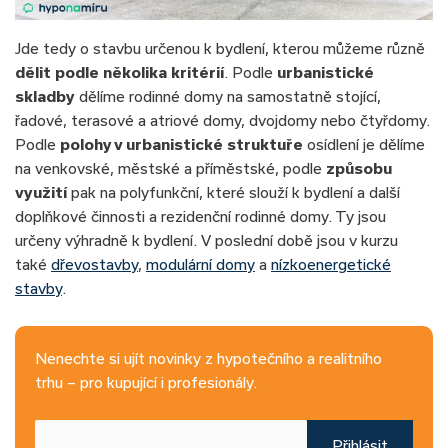
Jde tedy o stavbu určenou k bydlení, kterou můžeme různě
dělit podle několika kritérií
. Podle
urbanistické
skladby
dělíme rodinné domy na samostatně stojící,
řadové, terasové a atriové domy, dvojdomy nebo čtyřdomy.
Podle
polohy v urbanistické struktuře
osídlení je dělíme
na venkovské, městské a příměstské, podle
způsobu
využití
pak na polyfunkční, které slouží k bydlení a další
doplňkové činnosti a rezidenční rodinné domy. Ty jsou
určeny výhradně k bydlení. V poslední době jsou v kurzu
také
dřevostavby
,
modulární domy
a
nízkoenergetické
stavby
.
Nenechte si ujít novinky z hypotečního a realitního
trhu – pro kupující i profesionály.
Přihlásit