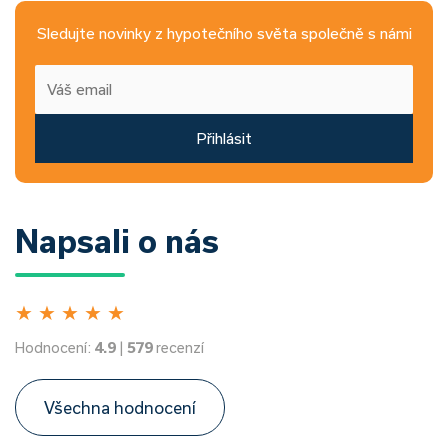
Sledujte novinky z hypotečního světa společně s námi
Přihlásit
Napsali o nás
★
★
★
★
★
Hodnocení:
4.9
|
579
recenzí
Všechna hodnocení