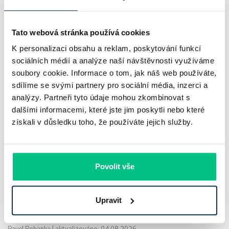
Tato webová stránka používá cookies
K personalizaci obsahu a reklam, poskytování funkcí
sociálních médií a analýze naší návštěvnosti využíváme
soubory cookie. Informace o tom, jak náš web používáte,
sdílíme se svými partnery pro sociální média, inzerci a
analýzy. Partneři tyto údaje mohou zkombinovat s
UniCredit Bank od 27.7.2026 zdražuje
dalšími informacemi, které jste jim poskytli nebo které
získali v důsledku toho, že používáte jejich služby.
hypotéky, zatímco Raiffeisenbank
prodloužila slevu do 6.9.2026
Český hypoteční trh na konci července 2026 potvrzuje, že
Povolit vše
sazby zůstávají pod tlakem a část bank pokračuje v jejich
růstu. UniCredit Bank od 27.7.2026 zvýšila hypoteční sazby
Upravit
plošně o 0,1…
Pavel Pohanka
|
aktualizováno: 04.08.2026