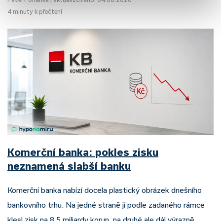
4 minuty k přečtení
Komerční banka: pokles zisku
neznamená slabší banku
Komerční banka nabízí docela plastický obrázek dnešního
bankovního trhu. Na jedné straně jí podle zadaného rámce
klesl zisk na 8,5 miliardy korun, na druhé ale dál výrazně