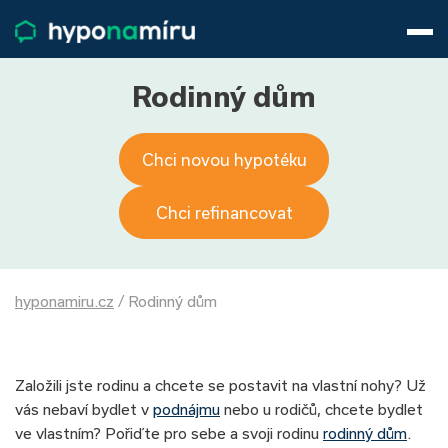
Hypotéky
Životní pojištění
Pojištění nemovitosti
Rodinný dům
Články
O nás
Chci novou hypotéku
800 688 388
9−16 hod.
Přihlásit
Chci refinancovat
hyponamiru.cz
/
Rodinný dům
Založili jste rodinu a chcete se postavit na vlastní nohy? Už
vás nebaví bydlet v
podnájmu
nebo u rodičů, chcete bydlet
ve vlastním? Pořiďte pro sebe a svoji rodinu
rodinný dům
.