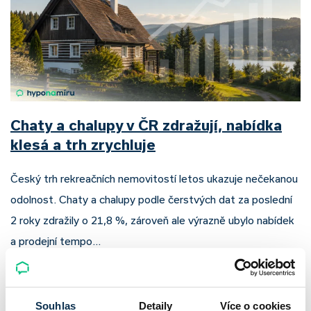
Chaty a chalupy v ČR zdražují, nabídka
klesá a trh zrychluje
Český trh rekreačních nemovitostí letos ukazuje nečekanou
odolnost. Chaty a chalupy podle čerstvých dat za poslední
2 roky zdražily o 21,8 %, zároveň ale výrazně ubylo nabídek
a prodejní tempo…
Pavel Pohanka
|
aktualizováno: 04.08.2026
Souhlas
Detaily
Více o cookies