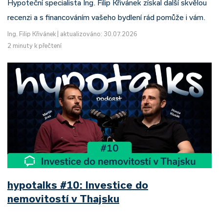
Hypoteční specialista Ing. Filip Křivánek získal další skvělou
recenzi a s financováním vašeho bydlení rád pomůže i vám.
Ing. Filip Křivánek
|
aktualizováno: 30.07.2026
2 minuty k přečtení
hypotalks #10: Investice do
nemovitostí v Thajsku