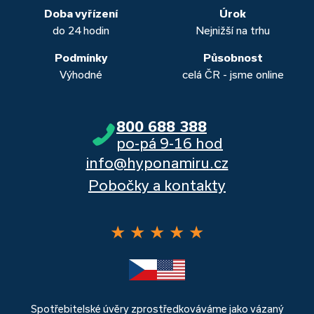
banka, Moneta a Raiffeisenbank.
Doba vyřízení
Úrok
do 24 hodin
Nejnižší na trhu
Podmínky
Působnost
Výhodné
celá ČR - jsme online
800 688 388
po-pá 9-16 hod
info@hyponamiru.cz
Pobočky a kontakty
★
★
★
★
★
Spotřebitelské úvěry zprostředkováváme jako vázaný