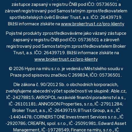
zástupce zapsaný v registru ČNB pod IČO: 05736501 a
zároveň registrovaný pod Samostatným zprostředkovatelem
spotřebitelských úvěrů Broker Trust, a.s. IČO: 26439719.
Bližší informace získáte na
www.brokertrust.cz/pro-klienty
Pojistné produkty zprostředkováváme jako vázaný zástupce
zapsaný v registru ČNB pod IČO: 05736501 a zároveň
registrovaný pod Samostatným zprostředkovatelem Broker
Trust, a.s. IČO: 26439719. Bližší informace získáte na
www.brokertrust.cz/pro-klienty
© 2026 Hypo na míru s.r.o. je vedená u Městského soudu v
Praze pod spisovou značkou C 269834, IČO: 05736501.
Dle zákona č. 90/2012 Sb. o obchodních korporacích,
zveřejňujeme abecední výčet společností ve skupině: Able.cz,
IČ -24278815; AKROPOL nezávislé finanční poradenství a.s.,
IČ -26101181; ANNOSON Properties, s.r.o, IČ -27911284;
Broker Trust, a.s., IČ -26439719; BTrust Group, a.s., IČ
-14404478; CORNERSTONE Investment Services s.r.o., IČ
-2920786; CREAFIN, spol. s r.o., IČ -25091981; Edward Asset
Management, IČ -19728549; Finance na míru, s.r.o., IČ