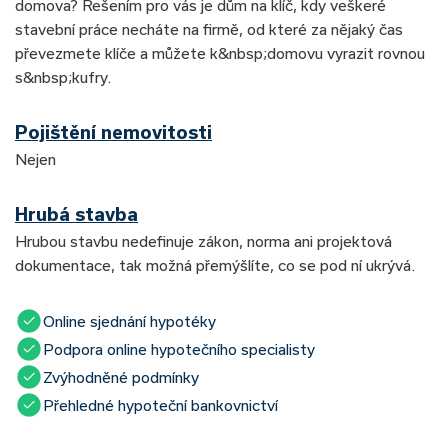
domova? Řešením pro vás je dům na klíč, kdy veškeré
stavební práce necháte na firmě, od které za nějaký čas
převezmete klíče a můžete k&nbsp;domovu vyrazit rovnou
s&nbsp;kufry.
Pojištění nemovitosti
Nejen
Hrubá stavba
Hrubou stavbu nedefinuje zákon, norma ani projektová
dokumentace, tak možná přemýšlíte, co se pod ní ukrývá.
Online sjednání hypotéky
Podpora online hypotečního specialisty
Zvýhodněné podmínky
Přehledné hypoteční bankovnictví