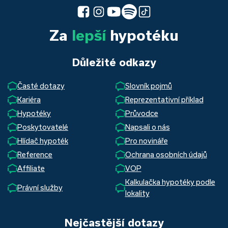
Za
lepší
hypotéku
Důležité odkazy
Časté dotazy
Slovník pojmů
Kariéra
Reprezentativní příklad
Hypotéky
Průvodce
Poskytovatelé
Napsali o nás
Hlídač hypoték
Pro novináře
Reference
Ochrana osobních údajů
Affiliate
VOP
Kalkulačka hypotéky podle
Právní služby
lokality
Nejčastější dotazy