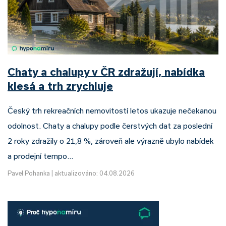
Chaty a chalupy v ČR zdražují, nabídka
klesá a trh zrychluje
Český trh rekreačních nemovitostí letos ukazuje nečekanou
odolnost. Chaty a chalupy podle čerstvých dat za poslední
2 roky zdražily o 21,8 %, zároveň ale výrazně ubylo nabídek
a prodejní tempo…
Pavel Pohanka
|
aktualizováno: 04.08.2026