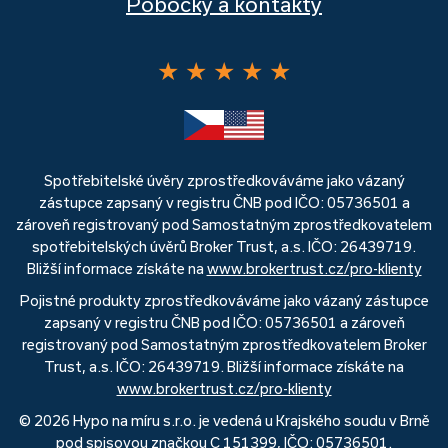
Pobočky a kontakty
★
★
★
★
★
Spotřebitelské úvěry zprostředkováváme jako vázaný
zástupce zapsaný v registru ČNB pod IČO: 05736501 a
zároveň registrovaný pod Samostatným zprostředkovatelem
spotřebitelských úvěrů Broker Trust, a.s. IČO: 26439719.
Bližší informace získáte na
www.brokertrust.cz/pro-klienty
Pojistné produkty zprostředkováváme jako vázaný zástupce
zapsaný v registru ČNB pod IČO: 05736501 a zároveň
registrovaný pod Samostatným zprostředkovatelem Broker
Trust, a.s. IČO: 26439719. Bližší informace získáte na
www.brokertrust.cz/pro-klienty
© 2026 Hypo na míru s.r.o. je vedená u Krajského soudu v Brně
pod spisovou značkou C 151399, IČO: 05736501.