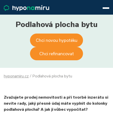
Hypotéky
Životní pojištění
Pojištění nemovitosti
Podlahová plocha bytu
Články
O nás
Chci novou hypotéku
800 688 388
9−16 hod.
Přihlásit
Chci refinancovat
hyponamiru.cz
/
Podlahová plocha bytu
Zvažujete prodej nemovitosti a při tvorbě inzerátu si
nevíte rady, jaký přesně údaj máte vyplnit do kolonky
podlahová plocha? A jak ji vůbec vypočítat?