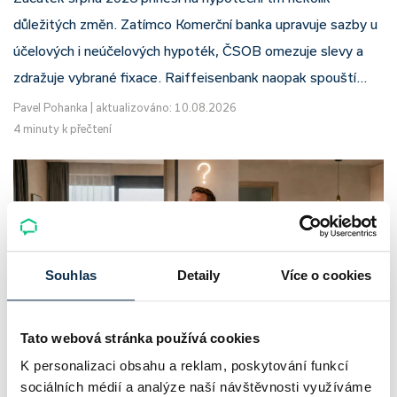
důležitých změn. Zatímco Komerční banka upravuje sazby u
účelových i neúčelových hypoték, ČSOB omezuje slevy a
zdražuje vybrané fixace. Raiffeisenbank naopak spouští…
Pavel Pohanka
|
aktualizováno: 10.08.2026
4 minuty k přečtení
Souhlas
Detaily
Více o cookies
Tato webová stránka používá cookies
K personalizaci obsahu a reklam, poskytování funkcí
Dlouhodobý vs. krátkodobý pronájem
sociálních médií a analýze naší návštěvnosti využíváme