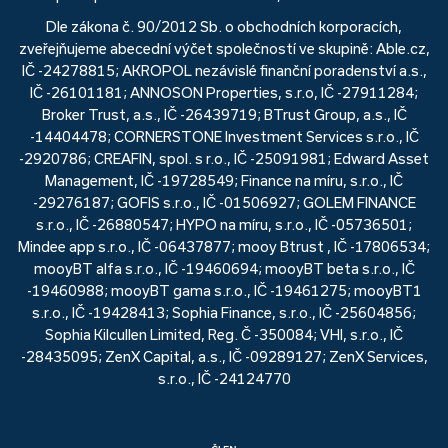
Dle zákona č. 90/2012 Sb. o obchodních korporacích,
zveřejňujeme abecední výčet společností ve skupině: Able.cz,
IČ -24278815; AKROPOL nezávislé finanční poradenství a.s.,
IČ -26101181; ANNOSON Properties, s.r.o, IČ -27911284;
Broker Trust, a.s., IČ -26439719; BTrust Group, a.s., IČ
-14404478; CORNERSTONE Investment Services s.r.o., IČ
-2920786; CREAFIN, spol. s r.o., IČ -25091981; Edward Asset
Management, IČ -19728549; Finance na míru, s.r.o., IČ
-29276187; GOFIS s.r.o., IČ -01506927; GOLEM FINANCE
s.r.o., IČ -26880547; HYPO na míru, s.r.o., IČ -05736501;
Mindee app s.r.o., IČ -06437877; mooy Btrust , IČ -17806534;
mooyBT alfa s.r.o., IČ -19460694; mooyBT beta s.r.o., IČ
-19460988; mooyBT gama s.r.o., IČ -19461275; mooyBT1
s.r.o., IČ -19428413; Sophia Finance, s.r.o., IČ -25604856;
Sophia Kilcullen Limited, Reg. Č -350084; VHI, s.r.o., IČ
-28435095; ZenX Capital, a.s., IČ -09289127; ZenX Services,
s.r.o., IČ -24124770