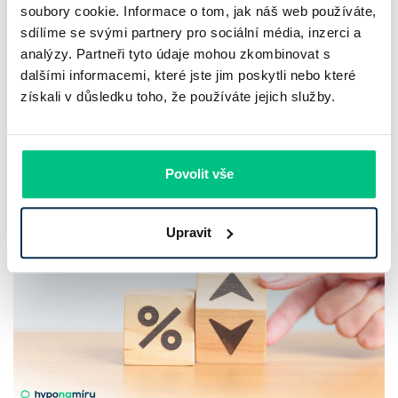
nemovitosti. Co se investorovi více
soubory cookie. Informace o tom, jak náš web používáte,
vyplatí?
sdílíme se svými partnery pro sociální média, inzerci a
analýzy. Partneři tyto údaje mohou zkombinovat s
dalšími informacemi, které jste jim poskytli nebo které
Srovnávat nájemné s příjmy z krátkodobého pronájmu
získali v důsledku toho, že používáte jejich služby.
nestačí. O skutečném výnosu z pronájmu rozhodují provozní
náklady, čas potřebný ke správě nemovitosti i daně.
Roman Müller
|
aktualizováno: 10.08.2026
Povolit vše
5 minut k přečtení
Upravit