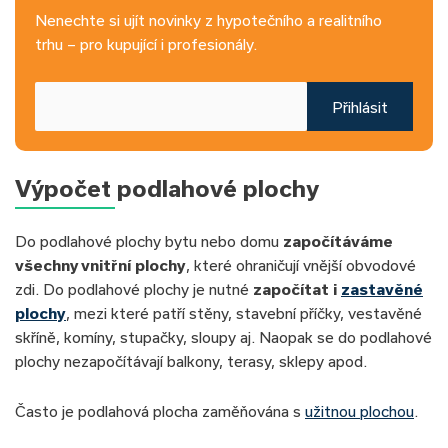
Nenechte si ujít novinky z hypotečního a realitního
trhu – pro kupující i profesionály.
Přihlásit
Výpočet podlahové plochy
Do podlahové plochy bytu nebo domu
započítáváme
všechny vnitřní plochy
, které ohraničují vnější obvodové
zdi. Do podlahové plochy je nutné
započítat i
zastavěné
plochy
, mezi které patří stěny, stavební příčky, vestavěné
skříně, komíny, stupačky, sloupy aj. Naopak se do podlahové
plochy nezapočítávají balkony, terasy, sklepy apod.
Často je podlahová plocha zaměňována s
užitnou plochou
.