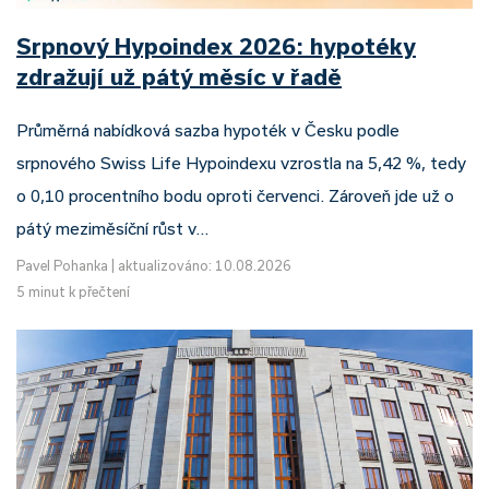
Srpnový Hypoindex 2026: hypotéky
zdražují už pátý měsíc v řadě
Průměrná nabídková sazba hypoték v Česku podle
srpnového Swiss Life Hypoindexu vzrostla na 5,42 %, tedy
o 0,10 procentního bodu oproti červenci. Zároveň jde už o
pátý meziměsíční růst v…
Pavel Pohanka
|
aktualizováno: 10.08.2026
5 minut k přečtení