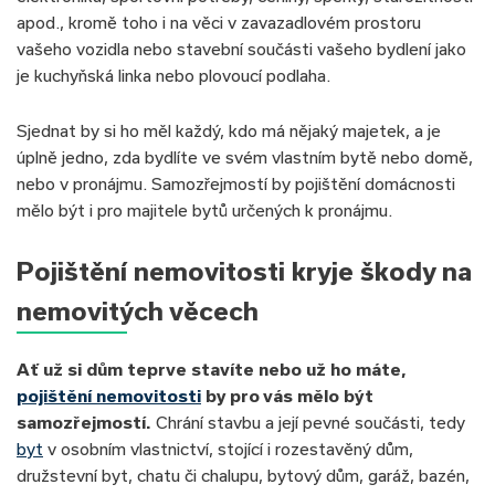
apod., kromě toho i na věci v zavazadlovém prostoru
vašeho vozidla nebo stavební součásti vašeho bydlení jako
je kuchyňská linka nebo plovoucí podlaha.
Sjednat by si ho měl každý, kdo má nějaký majetek, a je
úplně jedno, zda bydlíte ve svém vlastním bytě nebo domě,
nebo v pronájmu. Samozřejmostí by pojištění domácnosti
mělo být i pro majitele bytů určených k pronájmu.
Pojištění nemovitosti kryje škody na
nemovitých věcech
Ať už si dům teprve stavíte nebo už ho máte,
pojištění nemovitosti
by pro vás mělo být
samozřejmostí.
Chrání stavbu a její pevné součásti, tedy
byt
v osobním vlastnictví, stojící i rozestavěný dům,
družstevní byt, chatu či chalupu, bytový dům, garáž, bazén,