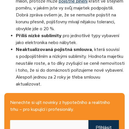
milion, protože může
pojistné plnění
krátit ve stejném
poměru, v jakém jste vy svůj majetek podpojistili.
Dobrá zpráva ovšem je, že se nemusíte pojistit na
korunu přesně, pojišťovny mívají nějakou toleranci,
obvykle jde o 20 %.
Příliš nízké sublimity
pro jednotlivé typy vybavení
jako elektronika nebo nábytek.
Neaktualizovaná pojistná smlouva
, která souvisí
s podpojištěním a nízkými sublimity. Hodnota majetku
neustále roste, a to díky zvyšující se ceně nemovitosti
i toho, že si do domácnosti pořizujeme nové vybavení.
Alespoň jednou za 2 roky je třeba smlouvu
aktualizovat.
Nenechte si ujít novinky z hypotečního a realitního
trhu – pro kupující i profesionály.
Přihlásit