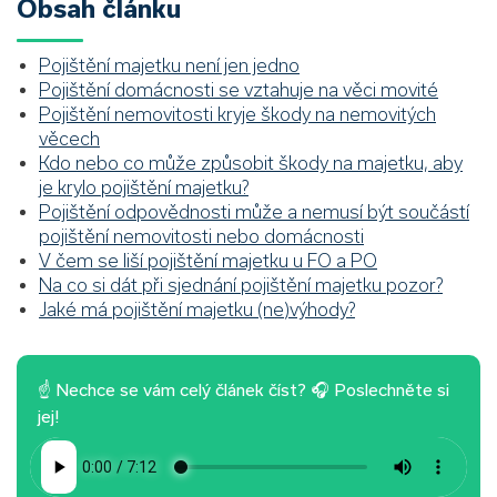
Obsah článku
Pojištění majetku není jen jedno
Pojištění domácnosti se vztahuje na věci movité
Pojištění nemovitosti kryje škody na nemovitých
věcech
Kdo nebo co může způsobit škody na majetku, aby
je krylo pojištění majetku?
Pojištění odpovědnosti může a nemusí být součástí
pojištění nemovitosti nebo domácnosti
V čem se liší pojištění majetku u FO a PO
Na co si dát při sjednání pojištění majetku pozor?
Jaké má pojištění majetku (ne)výhody?
☝ Nechce se vám celý článek číst? 🎧 Poslechněte si
jej!