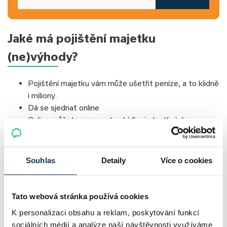
Jaké má pojištění majetku
(ne)výhody?
Pojištění majetku vám může ušetřit peníze, a to klidně
i miliony.
Dá se sjednat online
Online můžete porovnat nabídky jednotlivých
pojišťoven a vybrat si to nejvýhodnější pojištění
majetku. Pomoci vám s tím mohou i online specialisté.
Součástí pojištění bývají i asistenční služby, které vám
Souhlas
Detaily
Více o cookies
např. pomohou sehnat zámečníka, když si
zabouchnete klíče nebo náhradní bydlení, když je váš
byt v důsledku pojistné události neobyvatelný.
Tato webová stránka používá cookies
Pojištění je třeba pravidelně aktualizovat, přece jen si
K personalizaci obsahu a reklam, poskytování funkcí
pořizujeme pořád něco nového.
sociálních médií a analýze naší návštěvnosti využíváme