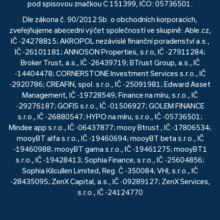
pod spisovou značkou C 151399, IČO: 05736501.
Dle zákona č. 90/2012 Sb. o obchodních korporacích,
zveřejňujeme abecední výčet společností ve skupině: Able.cz,
IČ -24278815; AKROPOL nezávislé finanční poradenství a.s.,
IČ -26101181; ANNOSON Properties, s.r.o, IČ -27911284;
Broker Trust, a.s., IČ -26439719; BTrust Group, a.s., IČ
-14404478; CORNERSTONE Investment Services s.r.o., IČ
-2920786; CREAFIN, spol. s r.o., IČ -25091981; Edward Asset
Management, IČ -19728549; Finance na míru, s.r.o., IČ
-29276187; GOFIS s.r.o., IČ -01506927; GOLEM FINANCE
s.r.o., IČ -26880547; HYPO na míru, s.r.o., IČ -05736501;
Mindee app s.r.o., IČ -06437877; mooy Btrust , IČ -17806534;
mooyBT alfa s.r.o., IČ -19460694; mooyBT beta s.r.o., IČ
-19460988; mooyBT gama s.r.o., IČ -19461275; mooyBT1
s.r.o., IČ -19428413; Sophia Finance, s.r.o., IČ -25604856;
Sophia Kilcullen Limited, Reg. Č -350084; VHI, s.r.o., IČ
-28435095; ZenX Capital, a.s., IČ -09289127; ZenX Services,
s.r.o., IČ -24124770