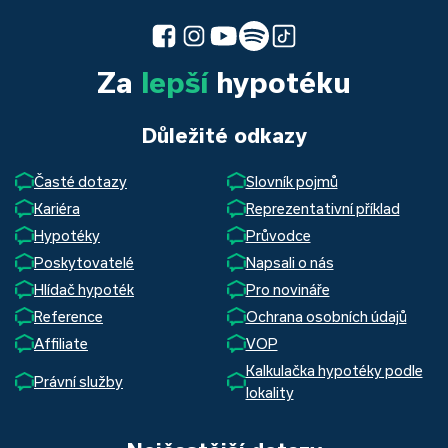
Za
lepší
hypotéku
Důležité odkazy
Časté dotazy
Slovník pojmů
Kariéra
Reprezentativní příklad
Hypotéky
Průvodce
Poskytovatelé
Napsali o nás
Hlídač hypoték
Pro novináře
Reference
Ochrana osobních údajů
Affiliate
VOP
Kalkulačka hypotéky podle
Právní služby
lokality