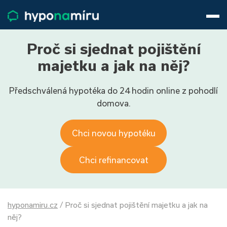
Hypotéky
Životní pojištění
Pojištění nemovitosti
Proč si sjednat pojištění
Články
majetku a jak na něj?
O nás
Předschválená hypotéka do 24 hodin online z pohodlí
800 688 388
9−16 hod.
domova.
Přihlásit
Chci novou hypotéku
Chci refinancovat
hyponamiru.cz
/
Proč si sjednat pojištění majetku a jak na
něj?