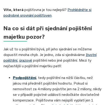
Víte, která
pojišťovna je tou nejlepší?
Prohlédněte si
podrobné srovnání pojišťoven
.
Na co si dát při sjednání pojištění
majetku pozor?
Jak už to u pojištění bývá, při jeho sjednání se můžeme
dopustit mnoha chyb. Je jedno, zda si sjednáváme
životní
pojištění
,
úrazové
pojištění nebo jiné pojištění. Mezi ty
nejčastější u pojištění majetku patří:
Podpojištění
, tedy pojištění na nižší částku, než
jakou má předmět pojištění hodnotu. Pokud si
nemovitost za 4 miliony pojistíte jen na 2 miliony, nikdy
se v případě pojistné události nedočkáte dostatečné
kompenzace. Pojišťovna vám nejspíš vyplatí jen 1