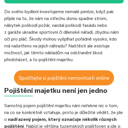
Do svého bydlení investujeme nemalé peníze, když pak
přijde na to, že nám na střechu domu spadne strom,
nábytek poškodí požár, vandal poškodí fasádu nebo
z garáže ukradne sportovní či dílenské nářadí, zbydou nám
oči pro pláč. Škody mohou vyšplhat pořádně vysoko, kdo
má našetřeno na jejich náhradu? Naštěstí ale existuje
možnost, jak těmto nákladům na odstranění škod
předcházet, a to pojištění majetku.
Spočítejte si pojištění nemovitosti online
Pojištění majetku není jen jedno
Samotný pojem pojištění majetku nám neřekne nic o tom,
na co se konkrétně vztahuje, proto je důležité vědět, že jde
o
nadřazený pojem, který označuje několik různých
pojištění
. Nabízí je většina tuzemských pojišťoven a jde o: