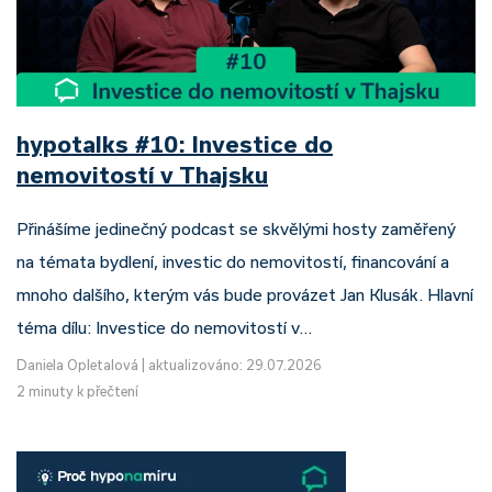
hypotalks #10: Investice do
nemovitostí v Thajsku
Přinášíme jedinečný podcast se skvělými hosty zaměřený
na témata bydlení, investic do nemovitostí, financování a
mnoho dalšího, kterým vás bude provázet Jan Klusák. Hlavní
téma dílu: Investice do nemovitostí v…
Daniela Opletalová
|
aktualizováno: 29.07.2026
2 minuty k přečtení