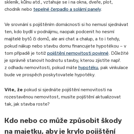
skleník, kůlnu atd., vztahuje se i na okna, dveře, plot,
chodník nebo
tepelné čerpadlo a solární panely
.
Ve srovnání s pojištěním domácnosti si ho nemusí sjednávat
ten, kdo bydlí v podnájmu, naopak podcenit ho nesmí
majitelé bytů či domů, ale ani chat a chalup, a to i tehdy,
pokud nákup nebo stavbu domu financujete hypotékou – v
tom případě je totiž
pojištění nemovitosti povinné
. Důležité
je správně stanovit hodnotu stavby, kterou zjistíte např.
z odhadu nemovitosti, pokud máte
hypotéku
, pak vinkulace
bude ve prospěch poskytovatele hypotéky.
Víte, že
pokud si sjednáte pojištění nemovitosti na
rozestavěnou nemovitost, musíte pojištění aktualizovat
tak, jak stavba roste?
Kdo nebo co může způsobit škody
na majetku, aby je krylo pojištění