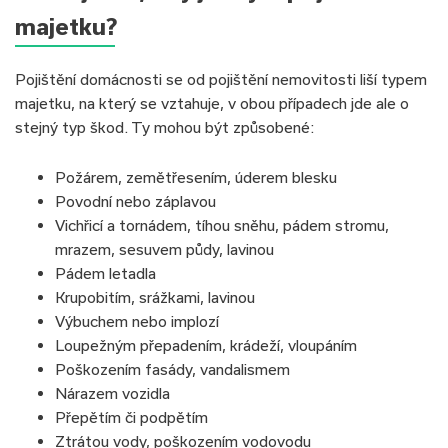
majetku?
Pojištění domácnosti se od pojištění nemovitosti liší typem
majetku, na který se vztahuje, v obou případech jde ale o
stejný typ škod. Ty mohou být způsobené:
Požárem, zemětřesením, úderem blesku
Povodní nebo záplavou
Vichřicí a tornádem, tíhou sněhu, pádem stromu,
mrazem, sesuvem půdy, lavinou
Pádem letadla
Krupobitím, srážkami, lavinou
Výbuchem nebo implozí
Loupežným přepadením, krádeží, vloupáním
Poškozením fasády, vandalismem
Nárazem vozidla
Přepětím či podpětím
Ztrátou vody, poškozením vodovodu