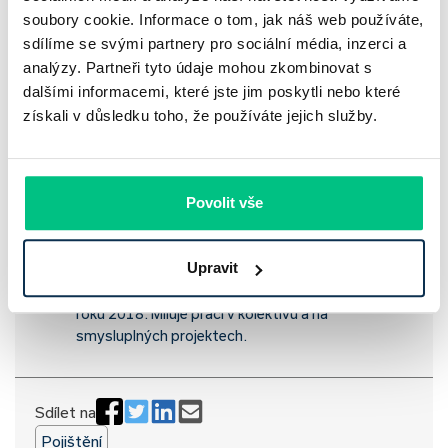
S pojištěním majetku jsou spojené i výluky pojištění,
soubory cookie. Informace o tom, jak náš web používáte,
tedy situace, kdy pojišťovna nebude plnit. Dozvíte se
sdílíme se svými partnery pro sociální média, inzerci a
o nich v pojistné smlouvě.
analýzy. Partneři tyto údaje mohou zkombinovat s
Rozsah pojištění se liší pojišťovnu od pojišťovny.
dalšími informacemi, které jste jim poskytli nebo které
získali v důsledku toho, že používáte jejich služby.
Reference
Daniela Opletalová
Povolit vše
Marketingový specialista
Upravit
Dany je naše grafička a content specialistka,
která vlnami online marketingu proplouvá už od
roku 2018. Miluje práci v kolektivu a na
smysluplných projektech.
Sdílet na
Pojištění