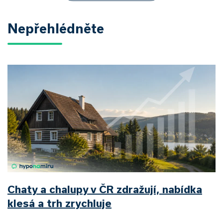
Nepřehlédněte
Chaty a chalupy v ČR zdražují, nabídka
klesá a trh zrychluje