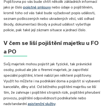
Pojišťovna po vás bude chtít několik základních informací
jako je číslo
pojistné smlouvy
nebo údaje o pojištěném,
kromě toho od vás také bude vyžadovat popis události,
seznam poškozených nebo ukradených věcí, váš odhad
škody, dokumentaci škody a pokud událost vyšetřuje
policie, pak také její záznam situace a jednací číslo.
V čem se liší pojištění majetku u FO
a PO
Svůj majetek mohou pojistit jak fyzické, tak právnické
osoby, pokud ale jde o firemní majetek, je zapotřebí
speciální pojištění, které nabízí jen některé pojišťovny.
Využít ho můžete i na podnikání doma a pojistit si vybavení
kanceláře, dílny atd. Od běžného pojištění majetku se liší
tím, že zahrnuje i pojištění strojních rizik, pojištění přerušení
provozu, pojištění odpovědnosti podnikatele nebo
nadstandardní
asistenční služby
.