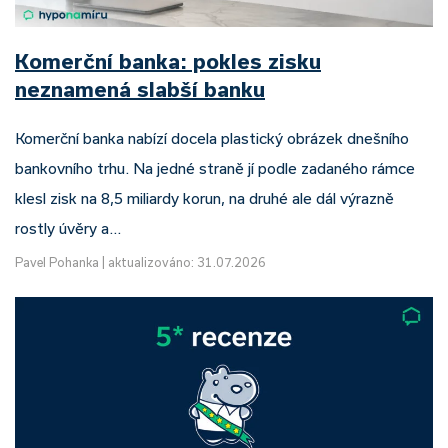
Komerční banka: pokles zisku
neznamená slabší banku
Komerční banka nabízí docela plastický obrázek dnešního
bankovního trhu. Na jedné straně jí podle zadaného rámce
klesl zisk na 8,5 miliardy korun, na druhé ale dál výrazně
rostly úvěry a…
Pavel Pohanka
|
aktualizováno: 31.07.2026