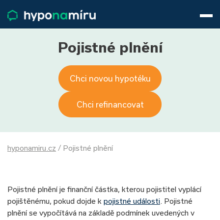
Hypotéky
Životní pojištění
Pojištění nemovitosti
Pojistné plnění
Články
O nás
Chci novou hypotéku
800 688 388
9−16 hod.
Přihlásit
Chci refinancovat
hyponamiru.cz
/
Pojistné plnění
Pojistné plnění je finanční částka, kterou pojistitel vyplácí
pojištěnému, pokud dojde k
pojistné události
. Pojistné
plnění se vypočítává na základě podmínek uvedených v