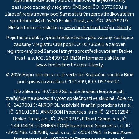
Spotřebitelské úvěry zprostředkováváme jako vázaný
zástupce zapsaný v registru ČNB pod IČO: 05736501 a
zároveň registrovaný pod Samostatným zprostředkovatelem
spotřebitelských úvěrů Broker Trust, a.s. IČO: 26439719.
Bližší informace získáte na
www.brokertrust.cz/pro-klienty
Pojistné produkty zprostředkováváme jako vázaný zástupce
zapsaný v registru ČNB pod IČO: 05736501 a zároveň
registrovaný pod Samostatným zprostředkovatelem Broker
Trust, a.s. IČO: 26439719. Bližší informace získáte na
www.brokertrust.cz/pro-klienty
© 2026 Hypo na míru s.r.o. je vedená u Krajského soudu v Brně
pod spisovou značkou C 151399, IČO: 05736501.
Dle zákona č. 90/2012 Sb. o obchodních korporacích,
zveřejňujeme abecední výčet společností ve skupině: Able.cz,
IČ -24278815; AKROPOL nezávislé finanční poradenství a.s.,
IČ -26101181; ANNOSON Properties, s.r.o, IČ -27911284;
Broker Trust, a.s., IČ -26439719; BTrust Group, a.s., IČ
-14404478; CORNERSTONE Investment Services s.r.o., IČ
-2920786; CREAFIN, spol. s r.o., IČ -25091981; Edward Asset