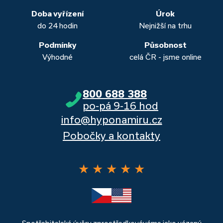
banka, Moneta a Raiffeisenbank.
Doba vyřízení
Úrok
do 24 hodin
Nejnižší na trhu
Podmínky
Působnost
Výhodné
celá ČR - jsme online
800 688 388
po-pá 9-16 hod
info@hyponamiru.cz
Pobočky a kontakty
★
★
★
★
★