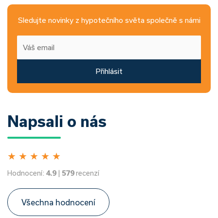
Sledujte novinky z hypotečního světa společně s námi
Přihlásit
Napsali o nás
★
★
★
★
★
Hodnocení:
4.9
|
579
recenzí
Všechna hodnocení