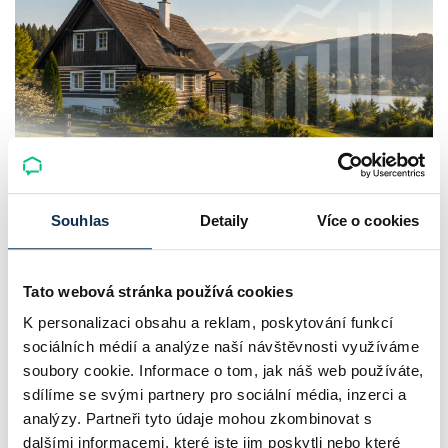
Chaty a chalupy v ČR zdražují, nabídka
klesá a trh zrychluje
Souhlas
Detaily
Více o cookies
Český trh rekreačních nemovitostí letos ukazuje nečekanou
Tato webová stránka používá cookies
odolnost. Chaty a chalupy podle čerstvých dat za poslední
K personalizaci obsahu a reklam, poskytování funkcí
2 roky zdražily o 21,8 %, zároveň ale výrazně ubylo nabídek
sociálních médií a analýze naší návštěvnosti využíváme
a prodejní tempo…
soubory cookie. Informace o tom, jak náš web používáte,
Pavel Pohanka
|
aktualizováno: 04.08.2026
sdílíme se svými partnery pro sociální média, inzerci a
analýzy. Partneři tyto údaje mohou zkombinovat s
dalšími informacemi, které jste jim poskytli nebo které