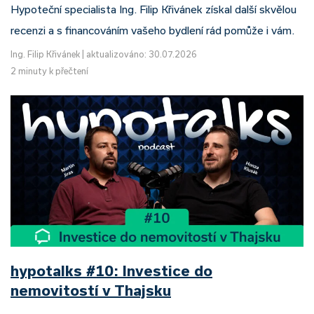
Hypoteční specialista Ing. Filip Křivánek získal další skvělou
recenzi a s financováním vašeho bydlení rád pomůže i vám.
Ing. Filip Křivánek
|
aktualizováno: 30.07.2026
2 minuty k přečtení
hypotalks #10: Investice do
nemovitostí v Thajsku