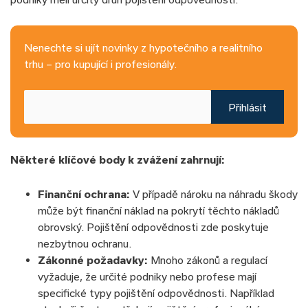
Nenechte si ujít novinky z hypotečního a realitního
trhu – pro kupující i profesionály.
Přihlásit
Některé klíčové body k zvážení zahrnují:
Finanční ochrana:
V případě nároku na náhradu škody
může být finanční náklad na pokrytí těchto nákladů
obrovský. Pojištění odpovědnosti zde poskytuje
nezbytnou ochranu.
Zákonné požadavky:
Mnoho zákonů a regulací
vyžaduje, že určité podniky nebo profese mají
specifické typy pojištění odpovědnosti. Například