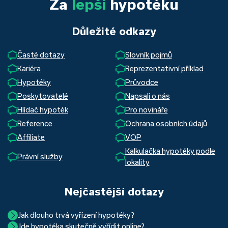
Za
lepší
hypotéku
Důležité odkazy
Časté dotazy
Slovník pojmů
Kariéra
Reprezentativní příklad
Hypotéky
Průvodce
Poskytovatelé
Napsali o nás
Hlídač hypoték
Pro novináře
Reference
Ochrana osobních údajů
Affiliate
VOP
Kalkulačka hypotéky podle
Právní služby
lokality
Nejčastější dotazy
Jak dlouho trvá vyřízení hypotéky?
Jde hypotéka skutečně vyřídit online?
Hypotéka se dá zvládnout za měsíc i za tři. Nejčastěji její