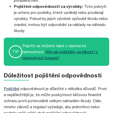
poradenstvím.
Pojištění odpovědnosti za výrobky:
Toto pokrytí
je určeno pro podniky, které vyrábějí nebo prodávají
výrobky. Pokud by jejich výrobek způsobil škodu nebo
zranění, mohou být odpovědní za náklady na náhradu
škody.
Pojistit se můžete také z vlastnictví
TIP
nemovitosti.
Víte jak pojištění „na blbost“ u
nemovitosti funguje?
Důležitost pojištění odpovědnosti
Pojištění
odpovědnosti je důležité z několika důvodů. První
a nejdůležitější je, že může poskytnout klíčovou finanční
ochranu proti potenciálně velkým náhradám škody. Dále,
mnoho zákonů a regulací vyžaduje, aby jednotlivci nebo
podniky měli určitý druh pojištění odpovědnosti.