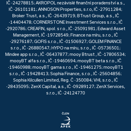
IČ -24278815; AKROPOL nezávislé finanční poradenství a.s.,
IČ -26101181; ANNOSON Properties, s.r.o, IČ -27911284;
Broker Trust, a.s., IČ -26439719; BTrust Group, a.s., IČ
-14404478; CORNERSTONE Investment Services s.r.o., IČ
-2920786; CREAFIN, spol. s r.o., IČ -25091981; Edward Asset
Management, IČ -19728549; Finance na míru, s.r.o., IČ
-29276187; GOFIS s.r.o., IČ -01506927; GOLEM FINANCE
s.r.o., IČ -26880547; HYPO na míru, s.r.o., IČ -05736501;
Mindee app s.r.o., IČ -06437877; mooy Btrust , IČ -17806534;
mooyBT alfa s.r.o., IČ -19460694; mooyBT beta s.r.o., IČ
-19460988; mooyBT gama s.r.o., IČ -19461275; mooyBT1
s.r.o., IČ -19428413; Sophia Finance, s.r.o., IČ -25604856;
Sophia Kilcullen Limited, Reg. Č -350084; VHI, s.r.o., IČ
-28435095; ZenX Capital, a.s., IČ -09289127; ZenX Services,
s.r.o., IČ -24124770