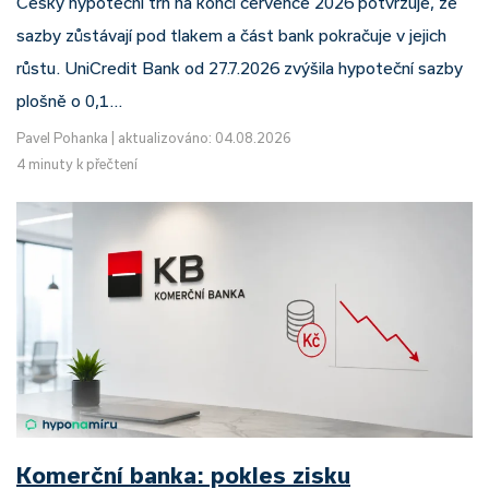
Český hypoteční trh na konci července 2026 potvrzuje, že
sazby zůstávají pod tlakem a část bank pokračuje v jejich
růstu. UniCredit Bank od 27.7.2026 zvýšila hypoteční sazby
plošně o 0,1…
Pavel Pohanka
|
aktualizováno: 04.08.2026
4 minuty k přečtení
Komerční banka: pokles zisku