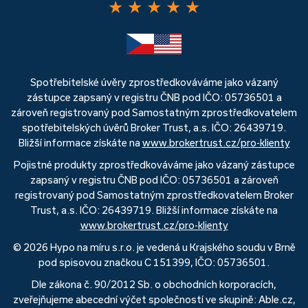
★
★
★
★
★
Spotřebitelské úvěry zprostředkováváme jako vázaný
zástupce zapsaný v registru ČNB pod IČO: 05736501 a
zároveň registrovaný pod Samostatným zprostředkovatelem
spotřebitelských úvěrů Broker Trust, a.s. IČO: 26439719.
Bližší informace získáte na
www.brokertrust.cz/pro-klienty
Pojistné produkty zprostředkováváme jako vázaný zástupce
zapsaný v registru ČNB pod IČO: 05736501 a zároveň
registrovaný pod Samostatným zprostředkovatelem Broker
Trust, a.s. IČO: 26439719. Bližší informace získáte na
www.brokertrust.cz/pro-klienty
© 2026 Hypo na míru s.r.o. je vedená u Krajského soudu v Brně
pod spisovou značkou C 151399, IČO: 05736501.
Dle zákona č. 90/2012 Sb. o obchodních korporacích,
zveřejňujeme abecední výčet společností ve skupině: Able.cz,