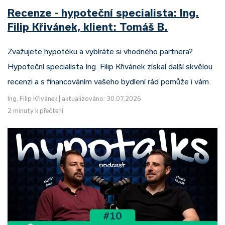
Recenze - hypoteční specialista: Ing.
Filip Křivánek, klient: Tomáš B.
Zvažujete hypotéku a vybíráte si vhodného partnera?
Hypoteční specialista Ing. Filip Křivánek získal další skvělou
recenzi a s financováním vašeho bydlení rád pomůže i vám.
Ing. Filip Křivánek
|
aktualizováno: 30.07.2026
2 minuty k přečtení