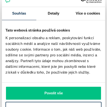
Souhlas
Detaily
Více o cookies
Tato webová stránka používá cookies
K personalizaci obsahu a reklam, poskytování funkcí
sociálních médií a analýze naší návštěvnosti využíváme
soubory cookie. Informace o tom, jak náš web používáte,
sdílíme se svými partnery pro sociální média, inzerci a
analýzy. Partneři tyto údaje mohou zkombinovat s
dalšími informacemi, které jste jim poskytli nebo které
získali v důsledku toho, že používáte jejich služby.
Chaty a chalupy v ČR zdražují, nabídka
klesá a trh zrychluje
Český trh rekreačních nemovitostí letos ukazuje nečekanou
Povolit vše
odolnost. Chaty a chalupy podle čerstvých dat za poslední
2 roky zdražily o 21,8 %, zároveň ale výrazně ubylo nabídek