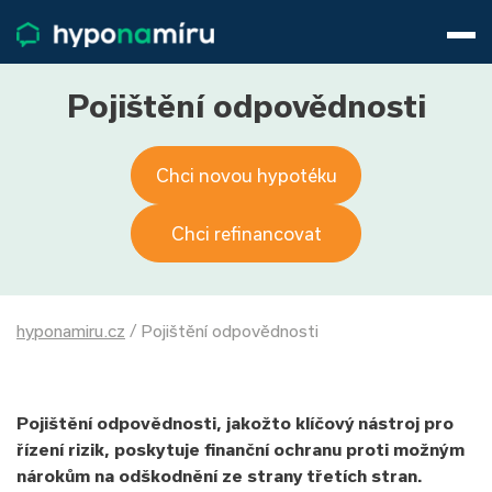
Hypotéky
Životní pojištění
Pojištění nemovitosti
Pojištění odpovědnosti
Články
O nás
Chci novou hypotéku
800 688 388
9−16 hod.
Přihlásit
Chci refinancovat
hyponamiru.cz
/
Pojištění odpovědnosti
Pojištění odpovědnosti, jakožto klíčový nástroj pro
řízení rizik, poskytuje finanční ochranu proti možným
nárokům na odškodnění ze strany třetích stran.