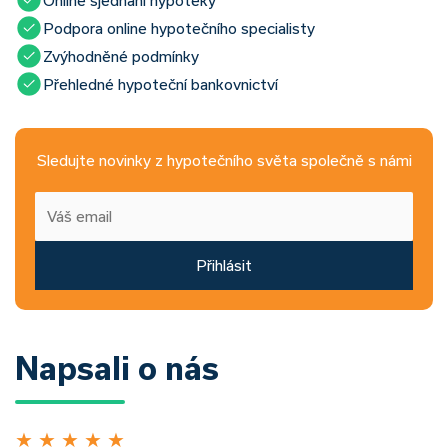
Podpora online hypotečního specialisty
Zvýhodněné podmínky
Přehledné hypoteční bankovnictví
Sledujte novinky z hypotečního světa společně s námi
Přihlásit
Napsali o nás
★
★
★
★
★