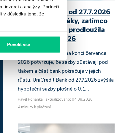
, inzerci a analýzy. Partneři
UniCredit Bank od 27.7.2026
li v důsledku toho, že
zdražuje hypotéky, zatímco
Raiffeisenbank prodloužila
slevu do 6.9.2026
Povolit vše
Český hypoteční trh na konci července
2026 potvrzuje, že sazby zůstávají pod
tlakem a část bank pokračuje v jejich
růstu. UniCredit Bank od 27.7.2026 zvýšila
hypoteční sazby plošně o 0,1…
Pavel Pohanka
|
aktualizováno: 04.08.2026
4 minuty k přečtení