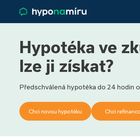
Hypotéka ve zk
lze ji získat?
Předschválená hypotéka do 24 hodin o
Chci novou hypotéku
Chci refinanc