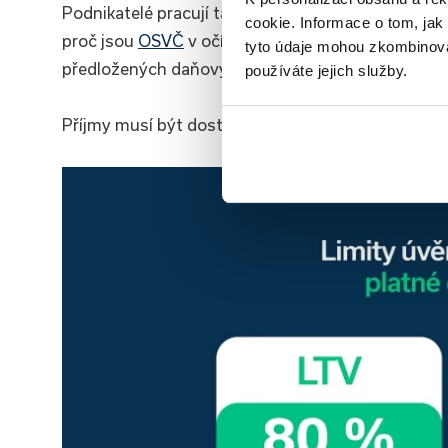
Podnikatelé pracují takzvaně sami na sebe a jejich 
cookie. Informace o tom, jak
proč jsou
OSVČ
v očích bankéřů považováni za rizi
tyto údaje mohou zkombinovat
předložených daňových přiznání.
používáte jejich služby.
Příjmy musí být dostatečně vysoké pro splnění ú