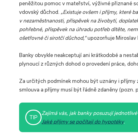
peněžitou pomoc v mateřství, výživné přiznané so
vdovský důchod.
„Existuje ovšem i příjmy, které 
v nezaměstnanosti, příspěvek na živobytí, doplate
pohřebné, příspěvek na úhradu potřeb dítěte, ne
ošetřovné či sirotčí důchod,“
upozorňuje Miroslav 
Banky obvykle neakceptují ani krátkodobé a nestab
plynoucí z různých dohod o provedení práce, doho
Za určitých podmínek mohou být uznány i příjmy 
smlouva a příjmy musí být řádně zdaněny (pozn. 
Zajímá vás, jak banky posuzují jednotli
TIP
Jaké příjmy se počítají do hypotéky
.