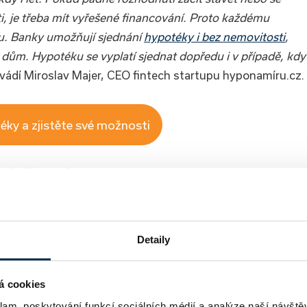
i, je třeba mít vyřešené financování. Proto každému
hu. Banky umožňují sjednání
hypotéky i bez nemovitosti
,
 dům. Hypotéku se vyplatí sjednat dopředu i v případě, kdy
vádí Miroslav Majer, CEO fintech startupu hyponamíru.cz.
éky a zjistěte své možnosti
dnikatele
ždy zajímat o vaše příjmy. Sledovat budou jak jejich výši,
hlavním zdrojem příjmu práce například pro soukromou
Detaily
te příjem ze zaměstnání, potvrdí vám jeho výši
á cookies
klam, poskytování funkcí sociálních médií a analýze naší návšt