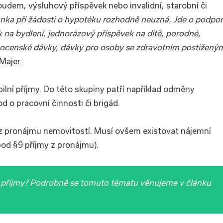
udem, výsluhový příspěvek nebo invalidní, starobní či
banka při žádosti o hypotéku rozhodně neuzná. Jde o podpo
k na bydlení, jednorázový příspěvek na dítě, porodné,
mocenské dávky, dávky pro osoby se zdravotním postižený
Majer.
ilní příjmy. Do této skupiny patří například odměny
d o pracovní činnosti či brigád.
z pronájmu nemovitostí. Musí ovšem existovat nájemní
pod §9 příjmy z pronájmu).
vé příjmy? Podrobně se tomuto tématu věnujeme v článku