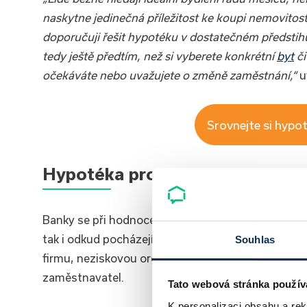
naskytne jedinečná příležitost ke koupi nemovitost
doporučuji řešit hypotéku v dostatečném předsti
tedy ještě předtím, než si vyberete konkrétní
byt
či
očekáváte nebo uvažujete o změně zaměstnání,“
u
Srovnejte si hypot
Hypotéka pro zaměstnance a po
Banky se při hodnocení žádosti o hypotéky budou v
tak i odkud pocházejí. V případě zaměstnanců je 
Souhlas
firmu, neziskovou organizaci nebo stát. Pokud má
zaměstnavatel.
Tato webová stránka použív
K personalizaci obsahu a re