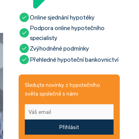
Online sjednání hypotéky
Podpora online hypotečního
specialisty
Zvýhodněné podmínky
Přehledné hypoteční bankovnictví
Sledujte novinky z hypotečního
světa společně s námi
Přihlásit