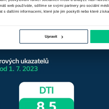
příjmy nemusí být pravidelné a stabilní. To je také důvod,
 náš web používáte, sdílíme se svými partnery pro sociální média
kovější klienty. U podnikatelů hodnotí banky příjmy podle
 s dalšími informacemi, které jste jim poskytli nebo které získa
věrových ukazatelů stanovených Českou národní bankou.
Upravit