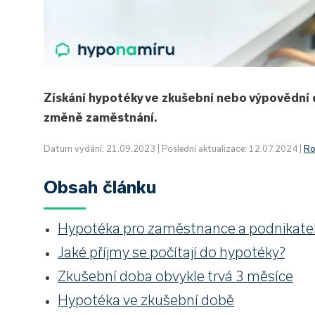
Získání hypotéky ve zkušební nebo výpovědní d
změně zaměstnání.
Datum vydání: 21.09.2023 | Poslední aktualizace: 12.07.2024 |
Ro
Obsah článku
Hypotéka pro zaměstnance a podnikate
Jaké příjmy se počítají do hypotéky?
Zkušební doba obvykle trvá 3 měsíce
Hypotéka ve zkušební době