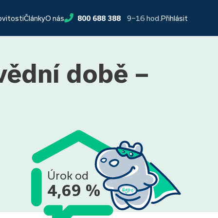
9−16 hod.
ovitosti
Články
O nás
800 688 388
Přihlásit
vědní době –
Úrok od
4,69 %