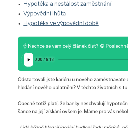
Hypotéka a nestálost zaměstnání
Výpovědní lhůta
Hypotéka ve výpovědní době
☝ Nechce se vám celý článek číst? 🎧 Poslechnět
Odstartovali jste kariéru u nového zaměstnavatel
hledání nového uplatnění? V těchto životních situ
Obecně totiž platí, že banky neschvalují hypotečn
šance na její získání ovšem je. Máme pro vás někol
„Lidé běžně hledají ideální bydlení řadu měsíců, n