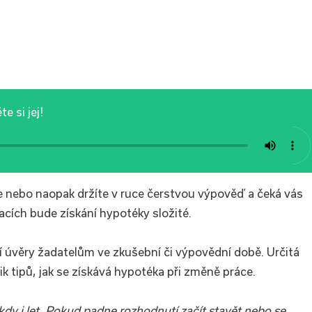
e si jej!
e nebo naopak držíte v ruce čerstvou výpověď a čeká vás
acích bude získání hypotéky složité.
í úvěry žadatelům ve zkušební či výpovědní době. Určitá
ik tipů, jak se získává hypotéka při změně práce.
ěkdy i let. Pokud padne rozhodnutí začít stavět nebo se