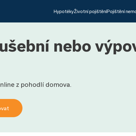
Hypotéky
Životní pojištění
Pojištění nem
ušební nebo výpo
nline z pohodlí domova.
ovat