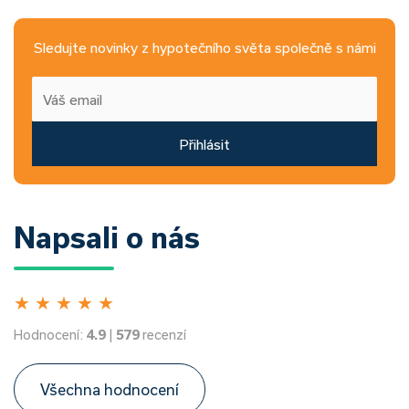
Sledujte novinky z hypotečního světa společně s námi
Přihlásit
Napsali o nás
★
★
★
★
★
Hodnocení:
4.9
|
579
recenzí
Všechna hodnocení