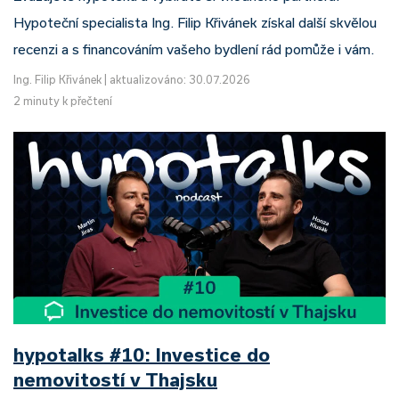
Hypoteční specialista Ing. Filip Křivánek získal další skvělou
recenzi a s financováním vašeho bydlení rád pomůže i vám.
Ing. Filip Křivánek
|
aktualizováno: 30.07.2026
2 minuty k přečtení
hypotalks #10: Investice do
nemovitostí v Thajsku