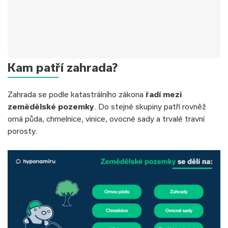
✅Typ úvěru:
Nová hypotéka
Kam patří zahrada?
✅Úrok:
od 4,69 %
✅Hodnota nemovitosti:
3 800 000 Kč
Zahrada se podle katastrálního zákona
řadí mezi
✅Doba splácení:
30 let
zemědělské pozemky
. Do stejné skupiny patří rovněž
✅Výše úvěru:
3 500 000 Kč
orná půda, chmelnice, vinice, ovocné sady a trvalé travní
✅Měsíční splátka:
18 131 Kč
porosty.