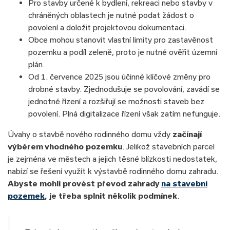
Pro stavby určené k bydlení, rekreaci nebo stavby v
chráněných oblastech je nutné podat žádost o
povolení a doložit projektovou dokumentaci.
Obce mohou stanovit vlastní limity pro zastavěnost
pozemku a podíl zeleně, proto je nutné ověřit územní
plán.
Od 1. července 2025 jsou účinné klíčové změny pro
drobné stavby. Zjednodušuje se povolování, zavádí se
jednotné řízení a rozšiřují se možnosti staveb bez
povolení. Plná digitalizace řízení však zatím nefunguje.
Úvahy o stavbě nového rodinného domu vždy
začínají
výběrem vhodného pozemku
. Jelikož stavebních parcel
je zejména ve městech a jejich těsné blízkosti nedostatek,
nabízí se řešení využít k výstavbě rodinného domu zahradu.
Abyste mohli provést převod zahrady
na stavební
pozemek
, je třeba splnit několik podmínek
.