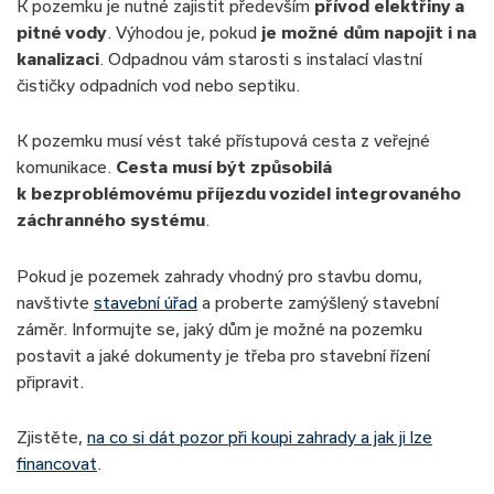
K pozemku je nutné zajistit především
přívod elektřiny a
pitné vody
. Výhodou je, pokud
je možné dům napojit i na
kanalizaci
. Odpadnou vám starosti s instalací vlastní
čističky odpadních vod nebo septiku.
K pozemku musí vést také přístupová cesta z veřejné
komunikace.
Cesta musí být způsobilá
k bezproblémovému příjezdu vozidel integrovaného
záchranného systému
.
Pokud je pozemek zahrady vhodný pro stavbu domu,
navštivte
stavební úřad
a proberte zamýšlený stavební
záměr. Informujte se, jaký dům je možné na pozemku
postavit a jaké dokumenty je třeba pro stavební řízení
připravit.
Zjistěte,
na co si dát pozor při koupi zahrady a jak ji lze
financovat
.