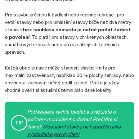
Pro stavbu určenou k bydlení nebo rodinné rekreaci, pro
větší stavby nebo pro umístění stavby blíže než dva metry
k hranici
bez souhlasu souseda je nutné podat žádost
o povolení
. To platí i pro stavby v chráněných oblastech,
památkových zónách nebo při rozsáhlejších terénních
úpravách.
Každá obec si navíc může stanovit vlastní limity pro
maximální zastavěnost, například 30 % plochy zahrady, nebo
povinnost zachovat určitý podíl zeleně. Proto je vždy
vhodné ověřit si aktuální územní plán dané lokality.
Potřebujete rychle bydlet a uvažujete o
pořízení modulárního domu? Přečtěte si
TIP
článek
Modulární stavby na hypotéku jako
východisko pro bydlení
.