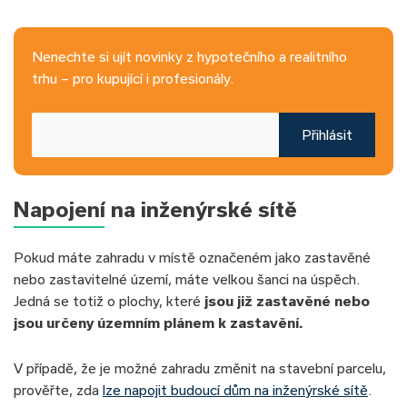
Nenechte si ujít novinky z hypotečního a realitního
trhu – pro kupující i profesionály.
Přihlásit
Napojení na inženýrské sítě
Pokud máte zahradu v místě označeném jako zastavěné
nebo zastavitelné území, máte velkou šanci na úspěch.
Jedná se totiž o plochy, které
jsou již zastavěné nebo
jsou určeny územním plánem k zastavění.
V případě, že je možné zahradu změnit na stavební parcelu,
prověřte, zda
lze napojit budoucí dům na inženýrské sítě
.