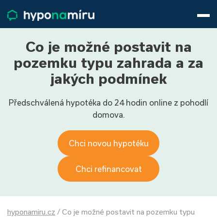
Hypotéky
Životní pojištění
Pojištění nemovitosti
Co je možné postavit na
Články
pozemku typu zahrada a za
O nás
jakých podmínek
800 688 388
9−16 hod.
Předschválená hypotéka do 24 hodin online z pohodlí
Přihlásit
domova.
Chci novou hypotéku
Chci refinancovat
hyponamiru.cz
/
Co je možné postavit na pozemku typu