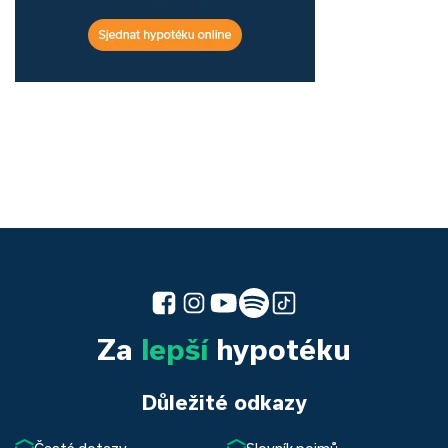
Za
lepší
hypotéku
Důležité odkazy