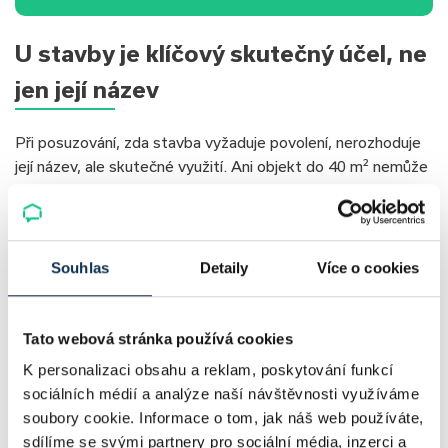
U stavby je klíčový skutečný účel, ne
jen její název
Při posuzování, zda stavba vyžaduje povolení, nerozhoduje
její název, ale skutečné využití. Ani objekt do 40 m² nemůže
vzniknout bez povolení, pokud má sloužit k trvalému bydlení
nebo podnikání. Nestačí ho tedy účelově označit jako
zahradní domek.
Souhlas
Detaily
Více o cookies
Naopak běžné stavby do 40 m² a 5 m výšky, jako jsou kůlny,
pergoly nebo otevřené přístřešky pro auta, stavební
povolení vůbec nevyžadují, pokud splní zákonné odstupy od
Tato webová stránka používá cookies
hranic pozemku. Samostatné garáže však povolení vyžadují.
K personalizaci obsahu a reklam, poskytování funkcí
To, že se v takovém zahradním domku občas někdo
sociálních médií a analýze naší návštěvnosti využíváme
zdržuje, z něj však ještě nedělá stavbu určenou k bydlení.
soubory cookie. Informace o tom, jak náš web používáte,
sdílíme se svými partnery pro sociální média, inzerci a