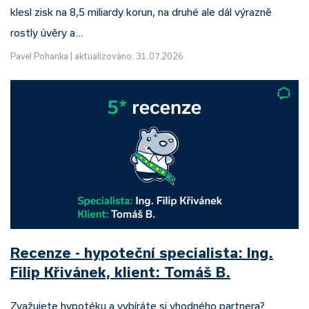
klesl zisk na 8,5 miliardy korun, na druhé ale dál výrazně
rostly úvěry a…
Pavel Pohanka
|
aktualizováno: 31.07.2026
Recenze - hypoteční specialista: Ing.
Filip Křivánek, klient: Tomáš B.
Zvažujete hypotéku a vybíráte si vhodného partnera?