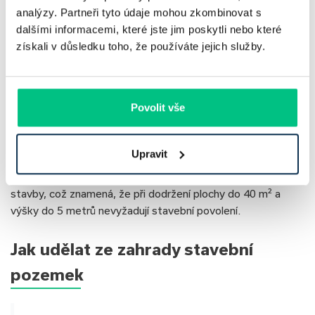
Jak se od sebe liší pergola a
analýzy. Partneři tyto údaje mohou zkombinovat s
dalšími informacemi, které jste jim poskytli nebo které
přístřešek
získali v důsledku toho, že používáte jejich služby.
Pergola a přístřešek se mohou zdát podobné, v praxi se ale
liší konstrukcí i účelem. Pergola je lehký zahradní prvek se
vzdušným zastropením, zatímco přístřešek je samostatná
Povolit vše
stavba s pevnou střechou, která postrádá plné obvodové
stěny a slouží k ochraně před nepříznivým počasím.
Upravit
Nový stavební zákon řadí oba tyto objekty mezi drobné
stavby, což znamená, že při dodržení plochy do 40 m² a
výšky do 5 metrů nevyžadují stavební povolení.
Jak udělat ze zahrady stavební
pozemek