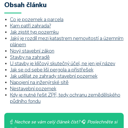
Obsah článku
Co je pozemek a parcela
Kam patří zahrada?
Jak zjistit typ pozemku
Jaký je rozdíl mezi katastrem nemovitostí a územním
plánem
Nový stavební zákon
Stavby na zahradě
U stavby je klíčový skutečný účel, ne jen její název
Jak se od sebe liší pergola a přístřešek
Jak udělat ze zahrady stavební pozemek
Napojení na inženýrské sítě
Nestavební pozemek
Kdy je nutné řešit ZPF, tedy ochranu zemědělského
půdního fondu
☝
Nechce se vám celý článek číst?
🎧
Poslechněte si