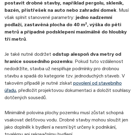
postavit drobné stavby, například pergolu, skleník,
bazén, přístřešek na auto nebo zahradní domek
. Musí
však splnit stanovené parametry:
jedno nadzemní
podlaží, zastavěná plocha do 40 m², výška do pěti
metrů a případné podsklepení maximálně do hloubky
tří metrů
.
Je také nutné dodržet
odstup alespoň dva metry od
hranice sousedního pozemku
. Pokud tuto vzdálenost
nedodržíte, stavba už nesplňuje podmínky pro drobnou
stavbu a spadá do kategorie tzv. jednoduchých staveb. V
takovém případě je nutné získat
povolení od stavebního
úřadu
, předložit projektovou dokumentaci a doložit souhlasy
dotčených sousedů.
Minimálně polovina plochy pozemku musí zůstat schopná
vsakovat dešťovou vodu. Drobné stavby mohou sloužit jen
jako doplněk k bydlení a nesmí být určeny k podnikání,
trvalému ani rekreačnímu bydlení.