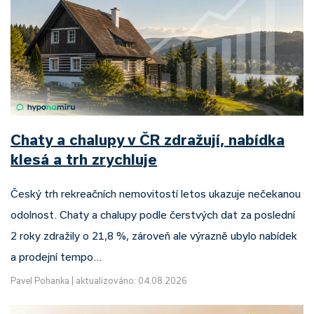
Chaty a chalupy v ČR zdražují, nabídka
klesá a trh zrychluje
Český trh rekreačních nemovitostí letos ukazuje nečekanou
odolnost. Chaty a chalupy podle čerstvých dat za poslední
2 roky zdražily o 21,8 %, zároveň ale výrazně ubylo nabídek
a prodejní tempo…
Pavel Pohanka
|
aktualizováno: 04.08.2026