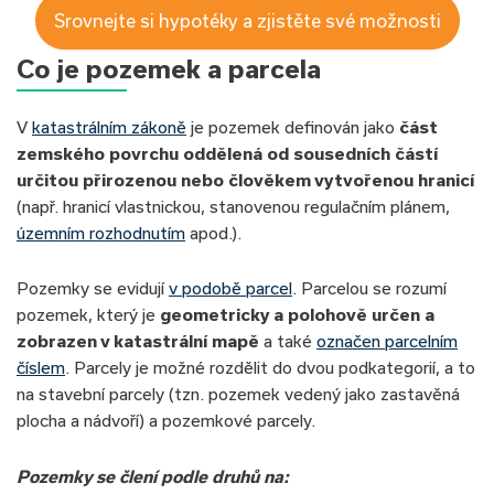
Srovnejte si hypotéky a zjistěte své možnosti
Co je pozemek a parcela
V
katastrálním zákoně
je pozemek definován jako
část
zemského povrchu oddělená od sousedních částí
určitou přirozenou nebo člověkem vytvořenou hranicí
(např. hranicí vlastnickou, stanovenou regulačním plánem,
územním rozhodnutím
apod.).
Pozemky se evidují
v podobě parcel
. Parcelou se rozumí
pozemek, který je
geometricky a polohově určen a
zobrazen v katastrální mapě
a také
označen parcelním
číslem
. Parcely je možné rozdělit do dvou podkategorií, a to
na stavební parcely (tzn. pozemek vedený jako zastavěná
plocha a nádvoří) a pozemkové parcely.
Pozemky se člení podle druhů na: