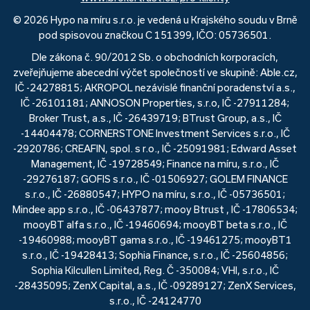
© 2026 Hypo na míru s.r.o. je vedená u Krajského soudu v Brně
pod spisovou značkou C 151399, IČO: 05736501.
Dle zákona č. 90/2012 Sb. o obchodních korporacích,
zveřejňujeme abecední výčet společností ve skupině: Able.cz,
IČ -24278815; AKROPOL nezávislé finanční poradenství a.s.,
IČ -26101181; ANNOSON Properties, s.r.o, IČ -27911284;
Broker Trust, a.s., IČ -26439719; BTrust Group, a.s., IČ
-14404478; CORNERSTONE Investment Services s.r.o., IČ
-2920786; CREAFIN, spol. s r.o., IČ -25091981; Edward Asset
Management, IČ -19728549; Finance na míru, s.r.o., IČ
-29276187; GOFIS s.r.o., IČ -01506927; GOLEM FINANCE
s.r.o., IČ -26880547; HYPO na míru, s.r.o., IČ -05736501;
Mindee app s.r.o., IČ -06437877; mooy Btrust , IČ -17806534;
mooyBT alfa s.r.o., IČ -19460694; mooyBT beta s.r.o., IČ
-19460988; mooyBT gama s.r.o., IČ -19461275; mooyBT1
s.r.o., IČ -19428413; Sophia Finance, s.r.o., IČ -25604856;
Sophia Kilcullen Limited, Reg. Č -350084; VHI, s.r.o., IČ
-28435095; ZenX Capital, a.s., IČ -09289127; ZenX Services,
s.r.o., IČ -24124770