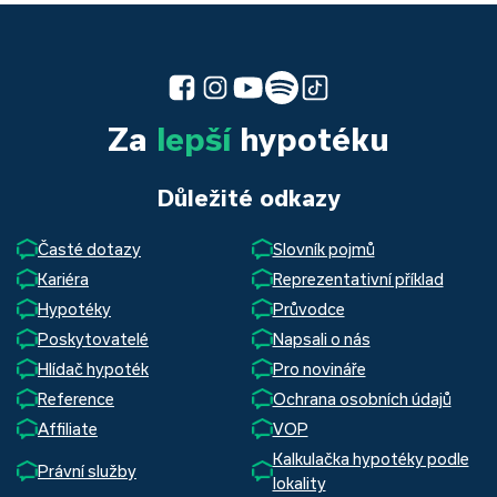
Za
lepší
hypotéku
Důležité odkazy
Časté dotazy
Slovník pojmů
Kariéra
Reprezentativní příklad
Hypotéky
Průvodce
Poskytovatelé
Napsali o nás
Hlídač hypoték
Pro novináře
Reference
Ochrana osobních údajů
Affiliate
VOP
Kalkulačka hypotéky podle
Právní služby
lokality