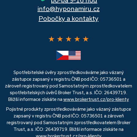
info@hyponamiru.cz
Pobočky a kontakty
★
★
★
★
★
Spotřebitelské úvěry zprostředkováváme jako vázaný
zástupce zapsaný v registru ČNB pod IČO: 05736501 a
zároveň registrovaný pod Samostatným zprostředkovatelem
spotřebitelských úvěrů Broker Trust, a.s. IČO: 26439719.
Bližší informace získáte na
www.brokertrust.cz/pro-klienty
Pojistné produkty zprostředkováváme jako vázaný zástupce
zapsaný v registru ČNB pod IČO: 05736501 a zároveň
registrovaný pod Samostatným zprostředkovatelem Broker
Trust, a.s. IČO: 26439719. Bližší informace získáte na
www.brokertrust.cz/pro-klienty