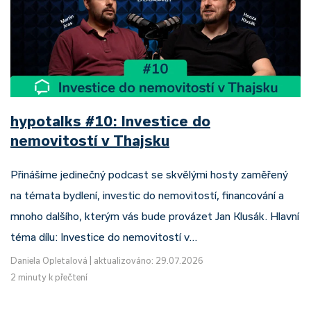
hypotalks #10: Investice do
nemovitostí v Thajsku
Přinášíme jedinečný podcast se skvělými hosty zaměřený
na témata bydlení, investic do nemovitostí, financování a
mnoho dalšího, kterým vás bude provázet Jan Klusák. Hlavní
téma dílu: Investice do nemovitostí v…
Daniela Opletalová
|
aktualizováno: 29.07.2026
2 minuty k přečtení