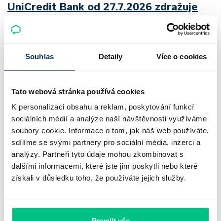
UniCredit Bank od 27.7.2026 zdražuje
hypotéky, zatímco Raiffeisenbank
prodloužila slevu do 6.9.2026
Souhlas
Detaily
Více o cookies
Český hypoteční trh na konci července 2026 potvrzuje, že
sazby zůstávají pod tlakem a část bank pokračuje v jejich
růstu. UniCredit Bank od 27.7.2026 zvýšila hypoteční sazby
Tato webová stránka používá cookies
plošně o 0,1…
K personalizaci obsahu a reklam, poskytování funkcí
sociálních médií a analýze naší návštěvnosti využíváme
Pavel Pohanka
|
aktualizováno: 04.08.2026
soubory cookie. Informace o tom, jak náš web používáte,
4 minuty k přečtení
sdílíme se svými partnery pro sociální média, inzerci a
analýzy. Partneři tyto údaje mohou zkombinovat s
dalšími informacemi, které jste jim poskytli nebo které
získali v důsledku toho, že používáte jejich služby.
Povolit vše