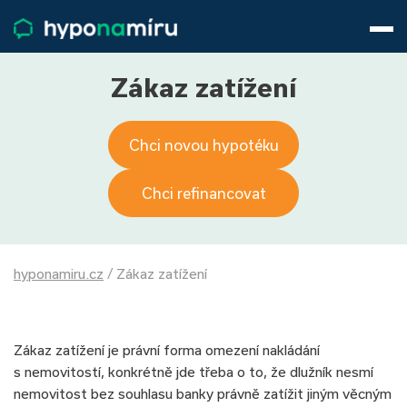
Hypotéky
Životní pojištění
Pojištění nemovitosti
Zákaz zatížení
Články
O nás
Chci novou hypotéku
800 688 388
9−16 hod.
Přihlásit
Chci refinancovat
hyponamiru.cz
/
Zákaz zatížení
Zákaz zatížení je právní forma omezení nakládání
s nemovitostí, konkrétně jde třeba o to, že dlužník nesmí
nemovitost bez souhlasu banky právně zatížit jiným věcným