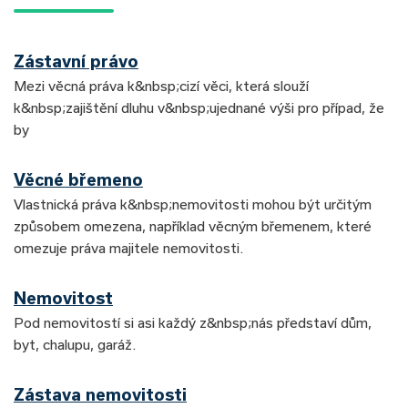
Zástavní právo
Mezi věcná práva k&nbsp;cizí věci, která slouží
k&nbsp;zajištění dluhu v&nbsp;ujednané výši pro případ, že
by
Věcné břemeno
Vlastnická práva k&nbsp;nemovitosti mohou být určitým
způsobem omezena, například věcným břemenem, které
omezuje práva majitele nemovitosti.
Nemovitost
Pod nemovitostí si asi každý z&nbsp;nás představí dům,
byt, chalupu, garáž.
Zástava nemovitosti