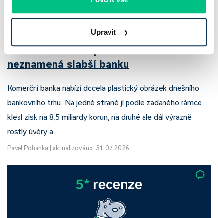
Upravit
Komerční banka: pokles zisku
neznamená slabší banku
Komerční banka nabízí docela plastický obrázek dnešního
bankovního trhu. Na jedné straně jí podle zadaného rámce
klesl zisk na 8,5 miliardy korun, na druhé ale dál výrazně
rostly úvěry a…
Pavel Pohanka
|
aktualizováno: 31.07.2026