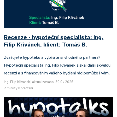
Recenze - hypoteční specialista: Ing.
Filip Křivánek, klient: Tomáš B.
Zvažujete hypotéku a vybíráte si vhodného partnera?
Hypoteční specialista Ing. Filip Křivánek získal další skvělou
recenzi a s financováním vašeho bydlení rád pomůže i vám.
Ing. Filip Křivánek
|
aktualizováno: 30.07.2026
2 minuty k přečtení