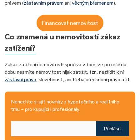
právem (
zástavním právem
ani
věcným
břemenem
).
Financovat nemovitost
Co znamená u nemovitostí zákaz
zatížení?
Zákaz zatížení nemovitosti spočívá v tom, že po určitou
dobu nesmíte nemovitost nijak zatížit, tzn. nezřídit k ní
zástavní právo
, služebnost, ani třeba předkupní právo atd.
Nenechte si ujít novinky z hypotečního a realitního
trhu – pro kupující i profesionály.
Přihlásit