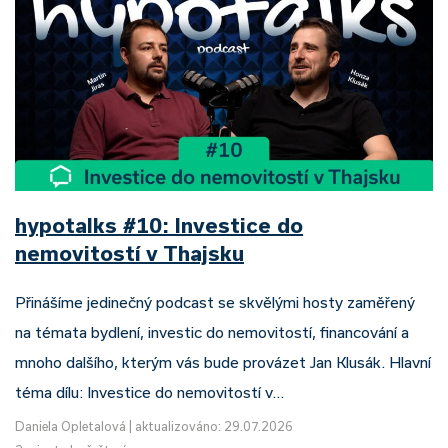
hypotalks #10: Investice do
nemovitostí v Thajsku
Přinášíme jedinečný podcast se skvělými hosty zaměřený
na témata bydlení, investic do nemovitostí, financování a
mnoho dalšího, kterým vás bude provázet Jan Klusák. Hlavní
téma dílu: Investice do nemovitostí v…
Daniela Opletalová
|
aktualizováno: 29.07.2026