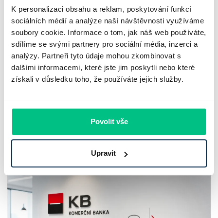
K personalizaci obsahu a reklam, poskytování funkcí
sociálních médií a analýze naší návštěvnosti využíváme
UniCredit Bank od 27.7.2026 zdražuje
soubory cookie. Informace o tom, jak náš web používáte,
hypotéky, zatímco Raiffeisenbank
sdílíme se svými partnery pro sociální média, inzerci a
analýzy. Partneři tyto údaje mohou zkombinovat s
prodloužila slevu do 6.9.2026
dalšími informacemi, které jste jim poskytli nebo které
získali v důsledku toho, že používáte jejich služby.
Český hypoteční trh na konci července 2026 potvrzuje, že
sazby zůstávají pod tlakem a část bank pokračuje v jejich
růstu. UniCredit Bank od 27.7.2026 zvýšila hypoteční sazby
Povolit vše
plošně o 0,1…
Pavel Pohanka
|
aktualizováno: 04.08.2026
Upravit
4 minuty k přečtení