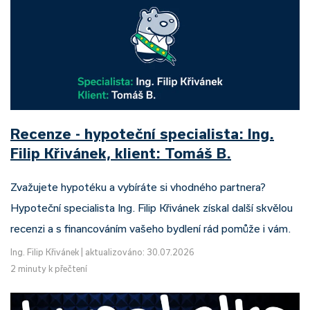
Recenze - hypoteční specialista: Ing.
Filip Křivánek, klient: Tomáš B.
Zvažujete hypotéku a vybíráte si vhodného partnera?
Hypoteční specialista Ing. Filip Křivánek získal další skvělou
recenzi a s financováním vašeho bydlení rád pomůže i vám.
Ing. Filip Křivánek
|
aktualizováno: 30.07.2026
2 minuty k přečtení