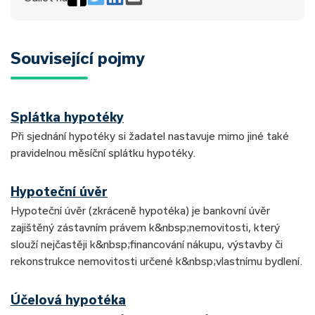
Související pojmy
Splátka hypotéky
Při sjednání hypotéky si žadatel nastavuje mimo jiné také
pravidelnou měsíční splátku hypotéky.
Hypoteční úvěr
Hypoteční úvěr (zkráceně hypotéka) je bankovní úvěr
zajištěný zástavním právem k&nbsp;nemovitosti, který
slouží nejčastěji k&nbsp;financování nákupu, výstavby či
rekonstrukce nemovitosti určené k&nbsp;vlastnímu bydlení.
Účelová hypotéka