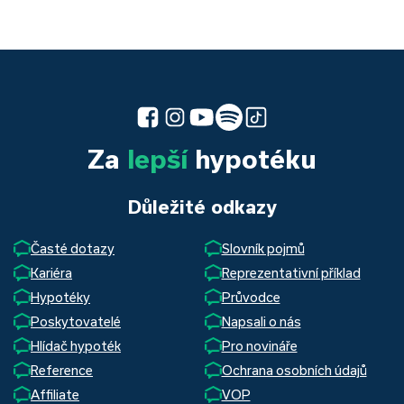
Za
lepší
hypotéku
Důležité odkazy
Časté dotazy
Slovník pojmů
Kariéra
Reprezentativní příklad
Hypotéky
Průvodce
Poskytovatelé
Napsali o nás
Hlídač hypoték
Pro novináře
Reference
Ochrana osobních údajů
Affiliate
VOP