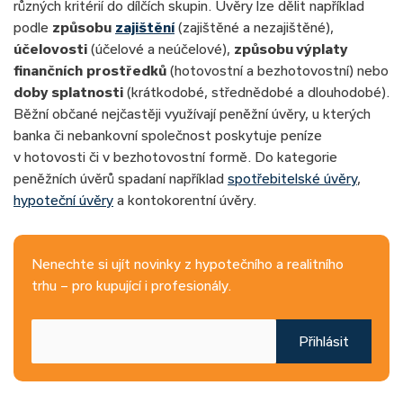
různých kritérií do dílčích skupin. Úvěry lze dělit například
podle
způsobu
zajištění
(zajištěné a nezajištěné),
účelovosti
(účelové a neúčelové),
způsobu výplaty
finančních prostředků
(hotovostní a bezhotovostní) nebo
doby splatnosti
(krátkodobé, střednědobé a dlouhodobé).
Běžní občané nejčastěji využívají peněžní úvěry, u kterých
banka či nebankovní společnost poskytuje peníze
v hotovosti či v bezhotovostní formě. Do kategorie
peněžních úvěrů spadaní například
spotřebitelské úvěry
,
hypoteční úvěry
a kontokorentní úvěry.
Nenechte si ujít novinky z hypotečního a realitního
trhu – pro kupující i profesionály.
Přihlásit