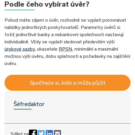
Podle čeho vybírat úvěr?
Pokud máte zájem o úvěr, rozhodně se vyplatí porovnávat
nabídky jednotlivých poskytovatelů. Parametry úvěrů si
totiž jednotlivé banky a nebankovní společnosti nastavují
individuálně. Vždy se vyplatí sledovat především výší
úrokové sazby
, ukazatele
RPSN
, minimální a maximální
možnou výši úvěru, dobu splatnosti a požadavky na zajištění
úvěru.
Spočítejte si, kolik si může půjčit
Šéfredaktor
Sdílet na