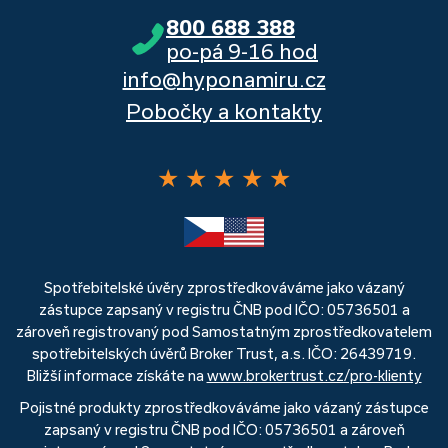
800 688 388
po-pá 9-16 hod
info@hyponamiru.cz
Pobočky a kontakty
★
★
★
★
★
Spotřebitelské úvěry zprostředkováváme jako vázaný
zástupce zapsaný v registru ČNB pod IČO: 05736501 a
zároveň registrovaný pod Samostatným zprostředkovatelem
spotřebitelských úvěrů Broker Trust, a.s. IČO: 26439719.
Bližší informace získáte na
www.brokertrust.cz/pro-klienty
Pojistné produkty zprostředkováváme jako vázaný zástupce
zapsaný v registru ČNB pod IČO: 05736501 a zároveň