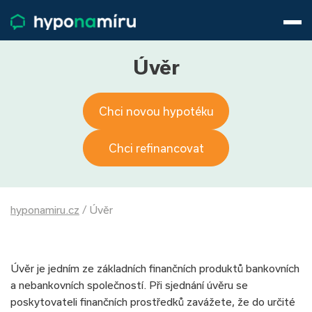
Hypotéky
Životní pojištění
Pojištění nemovitosti
Úvěr
Články
O nás
Chci novou hypotéku
800 688 388
9−16 hod.
Přihlásit
Chci refinancovat
hyponamiru.cz
/
Úvěr
Úvěr je jedním ze základních finančních produktů bankovních
a nebankovních společností. Při sjednání úvěru se
poskytovateli finančních prostředků zavážete, že do určité