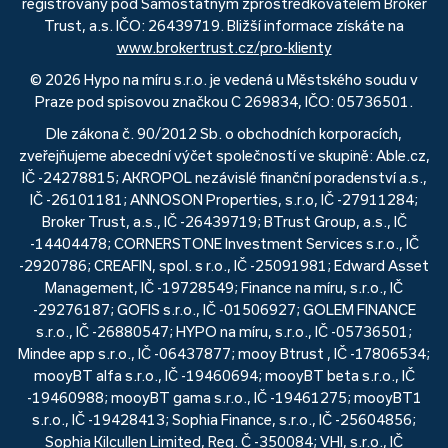
registrovaný pod Samostatným zprostředkovatelem Broker
Trust, a.s. IČO: 26439719. Bližší informace získáte na
www.brokertrust.cz/pro-klienty
© 2026 Hypo na míru s.r.o. je vedená u Městského soudu v
Praze pod spisovou značkou C 269834, IČO: 05736501.
Dle zákona č. 90/2012 Sb. o obchodních korporacích,
zveřejňujeme abecední výčet společností ve skupině: Able.cz,
IČ -24278815; AKROPOL nezávislé finanční poradenství a.s.,
IČ -26101181; ANNOSON Properties, s.r.o, IČ -27911284;
Broker Trust, a.s., IČ -26439719; BTrust Group, a.s., IČ
-14404478; CORNERSTONE Investment Services s.r.o., IČ
-2920786; CREAFIN, spol. s r.o., IČ -25091981; Edward Asset
Management, IČ -19728549; Finance na míru, s.r.o., IČ
-29276187; GOFIS s.r.o., IČ -01506927; GOLEM FINANCE
s.r.o., IČ -26880547; HYPO na míru, s.r.o., IČ -05736501;
Mindee app s.r.o., IČ -06437877; mooy Btrust , IČ -17806534;
mooyBT alfa s.r.o., IČ -19460694; mooyBT beta s.r.o., IČ
-19460988; mooyBT gama s.r.o., IČ -19461275; mooyBT1
s.r.o., IČ -19428413; Sophia Finance, s.r.o., IČ -25604856;
Sophia Kilcullen Limited, Reg. Č -350084; VHI, s.r.o., IČ