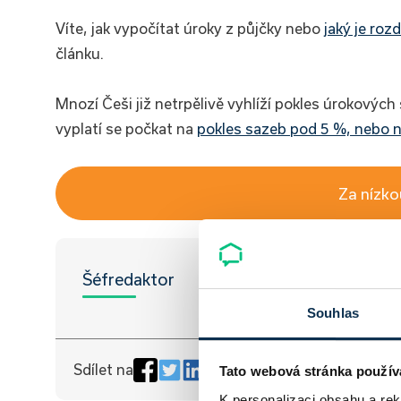
Víte, jak vypočítat úroky z půjčky nebo
jaký je roz
článku.
Mnozí Češi již netrpělivě vyhlíží pokles úrokovýc
vyplatí se počkat na
pokles sazeb pod 5 %, nebo n
Za nízk
Šéfredaktor
Souhlas
Sdílet na
Tato webová stránka použív
K personalizaci obsahu a re