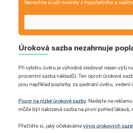
Nenechte si ujít novinky z hypotečního a realitní
Úroková sazba nezahrnuje popl
Při výběru úvěru je výhodné sledovat nejen výši n
procentní sazba nákladů). Ten oproti úrokové sazby
jsou například poplatky za sjednání úvěru, veden
Pozor na nízké úrokové sazby
. Nedejte na reklamu
může být nabízená sazba na první pohled lákavá, n
Přečtěte si, jaký očekáváme
vývoj úrokových saze