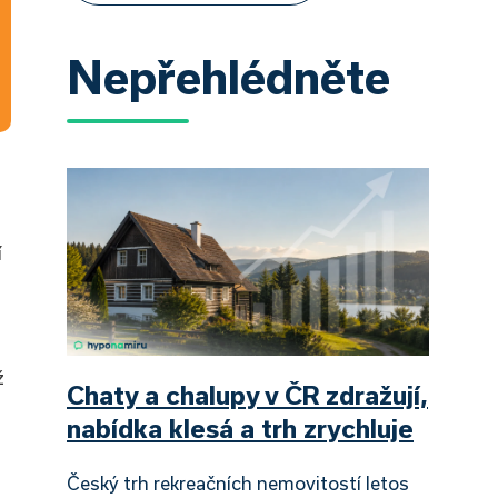
Nepřehlédněte
í
ž
Chaty a chalupy v ČR zdražují,
nabídka klesá a trh zrychluje
Český trh rekreačních nemovitostí letos