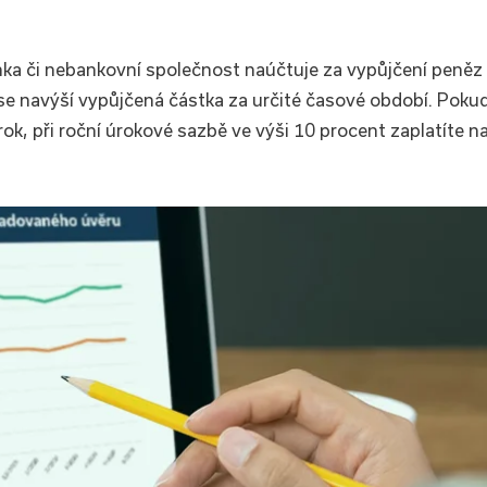
anka či nebankovní společnost naúčtuje za vypůjčení peněz
 se navýší vypůjčená částka za určité časové období. Poku
 rok, při roční úrokové sazbě ve výši 10 procent zaplatíte n