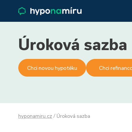
Úroková sazba
Chci novou hypotéku
Chci refinanc
hyponamiru.cz
/
Úroková sazba