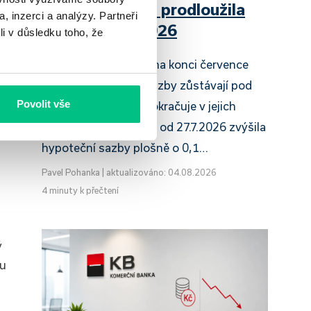
Raiffeisenbank prodloužila
, inzerci a analýzy. Partneři
slevu do 6.9.2026
li v důsledku toho, že
Český hypoteční trh na konci července
2026 potvrzuje, že sazby zůstávají pod
Povolit vše
tlakem a část bank pokračuje v jejich
růstu. UniCredit Bank od 27.7.2026 zvýšila
hypoteční sazby plošně o 0,1…
Pavel Pohanka
|
aktualizováno: 04.08.2026
4 minuty k přečtení
ý
mu