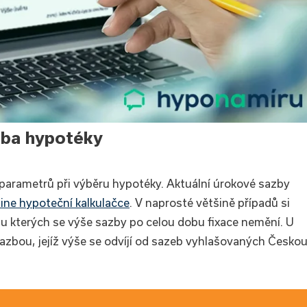
zba hypotéky
 parametrů při výběru hypotéky. Aktuální úrokové sazby
line hypoteční kalkulačce
. V naprosté většině případů si
 u kterých se výše sazby po celou dobu fixace nemění. U
sazbou, jejíž výše se odvíjí od sazeb vyhlašovaných Česko