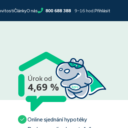
9−16 hod.
ovitosti
Články
O nás
800 688 388
Přihlásit
Úrok od
4,69 %
Online sjednání hypotéky