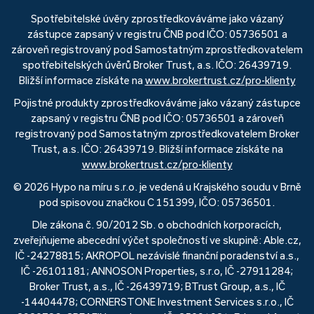
Spotřebitelské úvěry zprostředkováváme jako vázaný
zástupce zapsaný v registru ČNB pod IČO: 05736501 a
zároveň registrovaný pod Samostatným zprostředkovatelem
spotřebitelských úvěrů Broker Trust, a.s. IČO: 26439719.
Bližší informace získáte na
www.brokertrust.cz/pro-klienty
Pojistné produkty zprostředkováváme jako vázaný zástupce
zapsaný v registru ČNB pod IČO: 05736501 a zároveň
registrovaný pod Samostatným zprostředkovatelem Broker
Trust, a.s. IČO: 26439719. Bližší informace získáte na
www.brokertrust.cz/pro-klienty
© 2026 Hypo na míru s.r.o. je vedená u Krajského soudu v Brně
pod spisovou značkou C 151399, IČO: 05736501.
Dle zákona č. 90/2012 Sb. o obchodních korporacích,
zveřejňujeme abecední výčet společností ve skupině: Able.cz,
IČ -24278815; AKROPOL nezávislé finanční poradenství a.s.,
IČ -26101181; ANNOSON Properties, s.r.o, IČ -27911284;
Broker Trust, a.s., IČ -26439719; BTrust Group, a.s., IČ
-14404478; CORNERSTONE Investment Services s.r.o., IČ