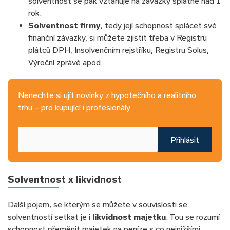
solventnost se pak vztahuje na závazky splatné nad 1
rok.
Solventnost firmy
, tedy její schopnost splácet své
finanční závazky, si můžete zjistit třeba v Registru
plátců DPH, Insolvenčním rejstříku, Registru Solus,
Výroční zprávě apod.
Nenechte si ujít novinky z hypotečního a realitního
trhu – pro kupující i profesionály.
Přihlásit
Solventnost x likvidnost
Další pojem, se kterým se můžete v souvislosti se
solventností setkat je i
likvidnost majetku
. Tou se rozumí
schopnost přeměnit majetek na peníze s co nejnižšími