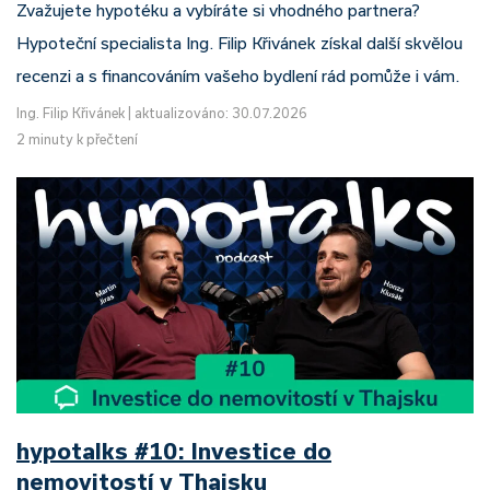
Zvažujete hypotéku a vybíráte si vhodného partnera?
Hypoteční specialista Ing. Filip Křivánek získal další skvělou
recenzi a s financováním vašeho bydlení rád pomůže i vám.
Ing. Filip Křivánek
|
aktualizováno: 30.07.2026
2 minuty k přečtení
hypotalks #10: Investice do
nemovitostí v Thajsku