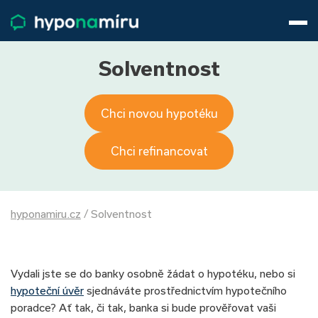
Hypotéky
Životní pojištění
Pojištění nemovitosti
Solventnost
Články
O nás
Chci novou hypotéku
800 688 388
9−16 hod.
Přihlásit
Chci refinancovat
hyponamiru.cz
/
Solventnost
Vydali jste se do banky osobně žádat o hypotéku, nebo si
hypoteční úvěr
sjednáváte prostřednictvím hypotečního
poradce? Ať tak, či tak, banka si bude prověřovat vaši