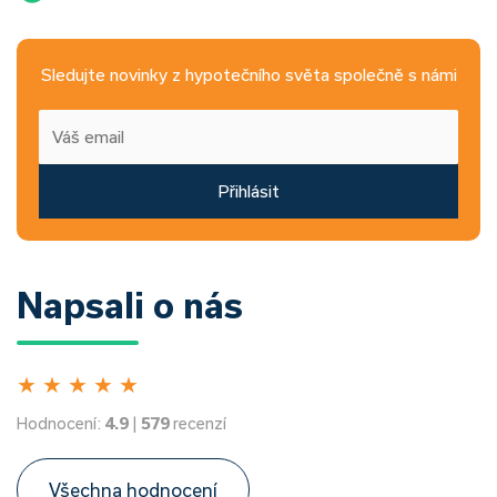
Sledujte novinky z hypotečního světa společně s námi
Přihlásit
Napsali o nás
★
★
★
★
★
Hodnocení:
4.9
|
579
recenzí
Všechna hodnocení