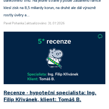
bankovního trhu. Na jedné straně jí podle zadaného rámce
klesl zisk na 8,5 miliardy korun, na druhé ale dál výrazně
rostly úvěry a…
Pavel Pohanka
|
aktualizováno: 31.07.2026
Recenze - hypoteční specialista: Ing.
Filip Křivánek, klient: Tomáš B.