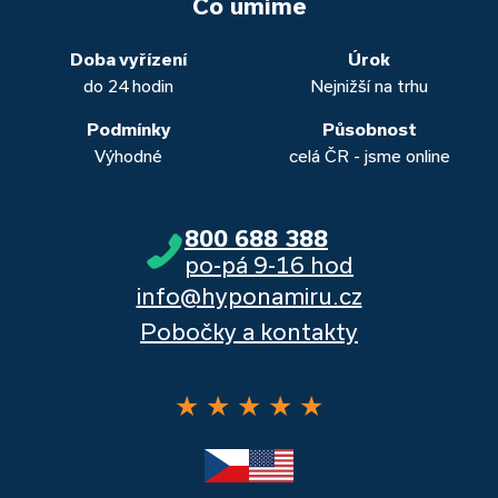
to. Přesvědčte se sami.
Co umíme
obou případech najdou výhodné řešení, které “utáhnete”.
Dalšími kvalitními proklientskými bankami jsou Komerční
banka, Moneta a Raiffeisenbank.
Doba vyřízení
Úrok
do 24 hodin
Nejnižší na trhu
Podmínky
Působnost
Výhodné
celá ČR - jsme online
800 688 388
po-pá 9-16 hod
info@hyponamiru.cz
Pobočky a kontakty
★
★
★
★
★