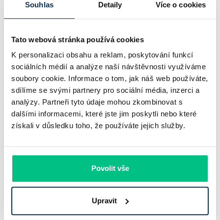
Souhlas
Detaily
Více o cookies
Tato webová stránka používá cookies
K personalizaci obsahu a reklam, poskytování funkcí
sociálních médií a analýze naší návštěvnosti využíváme
soubory cookie. Informace o tom, jak náš web používáte,
sdílíme se svými partnery pro sociální média, inzerci a
analýzy. Partneři tyto údaje mohou zkombinovat s
dalšími informacemi, které jste jim poskytli nebo které
UniCredit Bank od 27.7.2026 zdražuje
získali v důsledku toho, že používáte jejich služby.
hypotéky, zatímco Raiffeisenbank
prodloužila slevu do 6.9.2026
Povolit vše
Český hypoteční trh na konci července 2026 potvrzuje, že
sazby zůstávají pod tlakem a část bank pokračuje v jejich
Upravit
růstu. UniCredit Bank od 27.7.2026 zvýšila hypoteční sazby
plošně o 0,1…