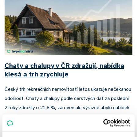
Chaty a chalupy v ČR zdražují, nabídka
klesá a trh zrychluje
Český trh rekreačních nemovitostí letos ukazuje nečekanou
odolnost. Chaty a chalupy podle čerstvých dat za poslední
2 roky zdražily o 21,8 %, zároveň ale výrazně ubylo nabídek
a prodejní tempo…
Pavel Pohanka
|
aktualizováno: 04.08.2026