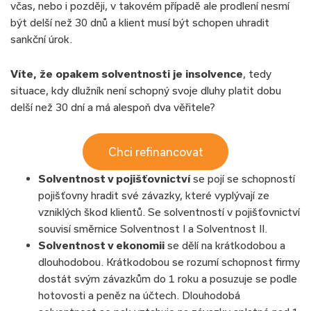
včas, nebo i později, v takovém případě ale prodlení nesmí
být delší než 30 dnů a klient musí být schopen uhradit
sankční úrok.
Víte, že opakem solventnosti je insolvence
, tedy
situace, kdy dlužník není schopný svoje dluhy platit dobu
delší než 30 dní a má alespoň dva věřitele?
Chci refinancovat
Solventnost v pojišťovnictví
se pojí se schopností
pojišťovny hradit své závazky, které vyplývají ze
vzniklých škod klientů. Se solventností v pojišťovnictví
souvisí směrnice Solventnost I a Solventnost II.
Solventnost v ekonomii
se dělí na krátkodobou a
dlouhodobou. Krátkodobou se rozumí schopnost firmy
dostát svým závazkům do 1 roku a posuzuje se podle
hotovosti a peněz na účtech. Dlouhodobá