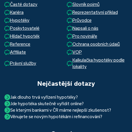
Časté dotazy
Slovník pojmů
Kariéra
Reprezentativní příklad
Hypotéky
Průvodce
Poskytovatelé
Napsali o nás
Hlídač hypoték
Pro novináře
Reference
Ochrana osobních údajů
Affiliate
VOP
Kalkulačka hypotéky podle
Právní služby
lokality
Nejčastější dotazy
Jak dlouho trvá vyřízení hypotéky?
Jde hypotéka skutečně vyřídit online?
Hypotéka se dá zvládnout za měsíc i za tři. Nejčastěji její
Se kterými bankami v ČR máme nejlepší zkušenost?
Ano, skutečně jde. Díky moderním technologiím, které
uzavření trvá okolo 2 měsíců. Důvodem je především
Věnujete se novým hypotékám i refinancování?
Nejvíce proklientská je určitě Hypoteční banka. Svou
používáme, již do banky při vyřizování hypotéky skutečně
schvalovací proces na straně bank. Existuje však řada cest,
Ano, věnujeme se jak novým hypotékám, tak
refinancování
rychlostí vyřizování požadavků, kvalitou servisu, nabídkou
nemusíte. Přesvědčte se sami.
jak schválení žádosti o hypotéku urychlit a my víme jak na
vašich aktuálních úvěrů na bydlení. Naši specialisté pro vás v
běžných účtů a rozhraním s názvem „Hypoteční zóna“.