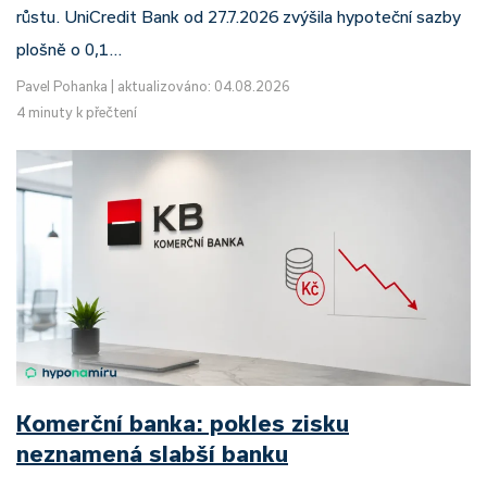
růstu. UniCredit Bank od 27.7.2026 zvýšila hypoteční sazby
plošně o 0,1…
Pavel Pohanka
|
aktualizováno: 04.08.2026
4 minuty k přečtení
Komerční banka: pokles zisku
neznamená slabší banku