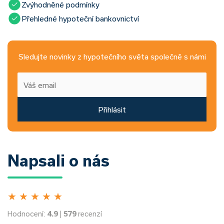
Zvýhodněné podmínky
Přehledné hypoteční bankovnictví
Sledujte novinky z hypotečního světa společně s námi
Přihlásit
Napsali o nás
★
★
★
★
★
Hodnocení:
4.9
|
579
recenzí