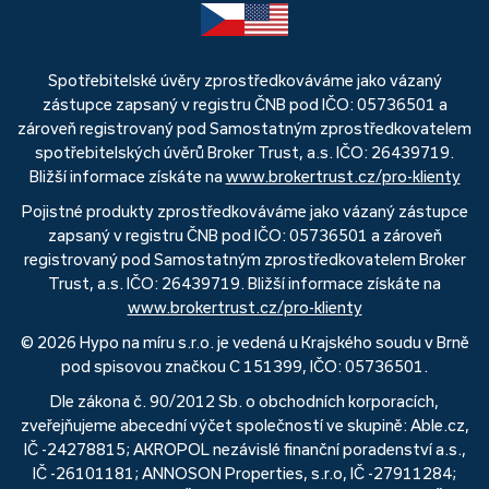
Spotřebitelské úvěry zprostředkováváme jako vázaný
zástupce zapsaný v registru ČNB pod IČO: 05736501 a
zároveň registrovaný pod Samostatným zprostředkovatelem
spotřebitelských úvěrů Broker Trust, a.s. IČO: 26439719.
Bližší informace získáte na
www.brokertrust.cz/pro-klienty
Pojistné produkty zprostředkováváme jako vázaný zástupce
zapsaný v registru ČNB pod IČO: 05736501 a zároveň
registrovaný pod Samostatným zprostředkovatelem Broker
Trust, a.s. IČO: 26439719. Bližší informace získáte na
www.brokertrust.cz/pro-klienty
© 2026 Hypo na míru s.r.o. je vedená u Krajského soudu v Brně
pod spisovou značkou C 151399, IČO: 05736501.
Dle zákona č. 90/2012 Sb. o obchodních korporacích,
zveřejňujeme abecední výčet společností ve skupině: Able.cz,
IČ -24278815; AKROPOL nezávislé finanční poradenství a.s.,
IČ -26101181; ANNOSON Properties, s.r.o, IČ -27911284;