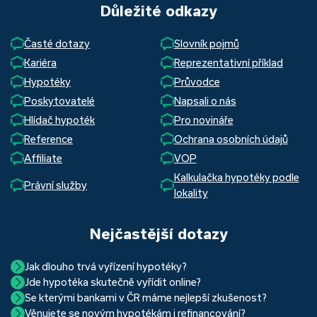
Důležité odkazy
Časté dotazy
Slovník pojmů
Kariéra
Reprezentativní příklad
Hypotéky
Průvodce
Poskytovatelé
Napsali o nás
Hlídač hypoték
Pro novináře
Reference
Ochrana osobních údajů
Affiliate
VOP
Kalkulačka hypotéky podle
Právní služby
lokality
Nejčastější dotazy
Jak dlouho trvá vyřízení hypotéky?
Jde hypotéka skutečně vyřídit online?
Hypotéka se dá zvládnout za měsíc i za tři. Nejčastěji její
Se kterými bankami v ČR máme nejlepší zkušenost?
Ano, skutečně jde. Díky moderním technologiím, které
uzavření trvá okolo 2 měsíců. Důvodem je především
Věnujete se novým hypotékám i refinancování?
Nejvíce proklientská je určitě Hypoteční banka. Svou
používáme, již do banky při vyřizování hypotéky skutečně
schvalovací proces na straně bank. Existuje však řada cest,