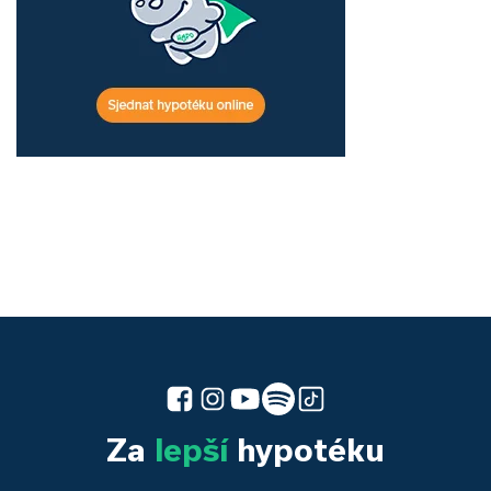
Za
lepší
hypotéku