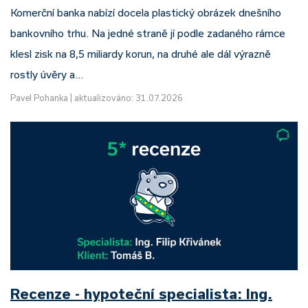
Komerční banka nabízí docela plastický obrázek dnešního
bankovního trhu. Na jedné straně jí podle zadaného rámce
klesl zisk na 8,5 miliardy korun, na druhé ale dál výrazně
rostly úvěry a…
Pavel Pohanka
|
aktualizováno: 31.07.2026
Recenze - hypoteční specialista: Ing.