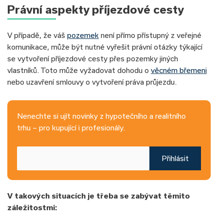
Právní aspekty příjezdové cesty
V případě, že váš
pozemek
není přímo přístupný z veřejné
komunikace, může být nutné vyřešit právní otázky týkající
se vytvoření příjezdové cesty přes pozemky jiných
vlastníků. Toto může vyžadovat dohodu o
věcném břemeni
nebo uzavření smlouvy o vytvoření práva průjezdu.
Nenechte si ujít novinky z hypotečního a realitního
trhu – pro kupující i profesionály.
Přihlásit
V takových situacích je třeba se zabývat těmito
záležitostmi: