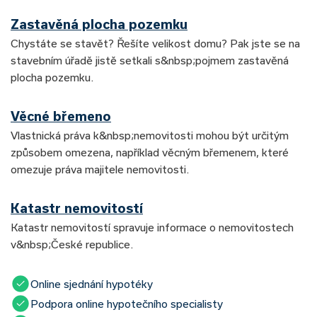
Zastavěná plocha pozemku
Chystáte se stavět? Řešíte velikost domu? Pak jste se na
stavebním úřadě jistě setkali s&nbsp;pojmem zastavěná
plocha pozemku.
Věcné břemeno
Vlastnická práva k&nbsp;nemovitosti mohou být určitým
způsobem omezena, například věcným břemenem, které
omezuje práva majitele nemovitosti.
Katastr nemovitostí
Katastr nemovitostí spravuje informace o nemovitostech
v&nbsp;České republice.
Online sjednání hypotéky
Podpora online hypotečního specialisty