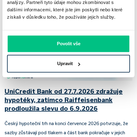
analýzy. Partneři tyto údaje mohou zkombinovat s
Pavel Pohanka
|
aktualizováno: 04.08.2026
dalšími informacemi, které jste jim poskytli nebo které
získali v důsledku toho, že používáte jejich služby.
Povolit vše
Upravit
UniCredit Bank od 27.7.2026 zdražuje
hypotéky, zatímco Raiffeisenbank
prodloužila slevu do 6.9.2026
Český hypoteční trh na konci července 2026 potvrzuje, že
sazby zůstávají pod tlakem a část bank pokračuje v jejich