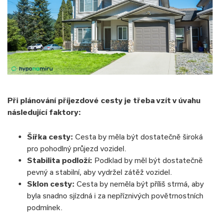
Při plánování příjezdové cesty je třeba vzít v úvahu
následující faktory:
Šířka cesty:
Cesta by měla být dostatečně široká
pro pohodlný průjezd vozidel.
Stabilita podloží:
Podklad by měl být dostatečně
pevný a stabilní, aby vydržel zátěž vozidel.
Sklon cesty:
Cesta by neměla být příliš strmá, aby
byla snadno sjízdná i za nepříznivých povětrnostních
podmínek.