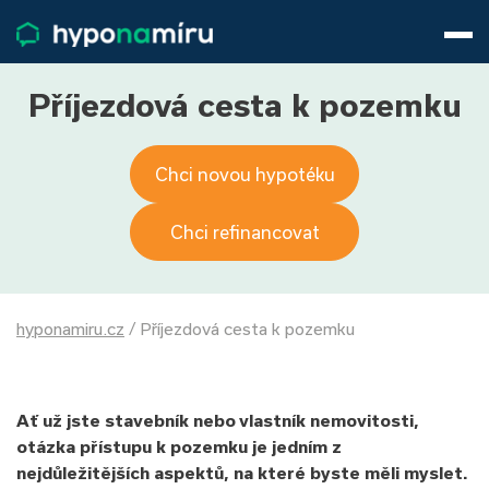
Hypotéky
Životní pojištění
Pojištění nemovitosti
Příjezdová cesta k pozemku
Články
O nás
Chci novou hypotéku
800 688 388
9−16 hod.
Přihlásit
Chci refinancovat
hyponamiru.cz
/
Příjezdová cesta k pozemku
Ať už jste stavebník nebo vlastník nemovitosti,
otázka přístupu k pozemku je jedním z
nejdůležitějších aspektů, na které byste měli myslet.