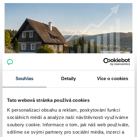
Chaty a chalupy v ČR zdražují, nabídka
Souhlas
Detaily
Více o cookies
klesá a trh zrychluje
Tato webová stránka používá cookies
Český trh rekreačních nemovitostí letos ukazuje nečekanou
K personalizaci obsahu a reklam, poskytování funkcí
odolnost. Chaty a chalupy podle čerstvých dat za poslední
sociálních médií a analýze naší návštěvnosti využíváme
2 roky zdražily o 21,8 %, zároveň ale výrazně ubylo nabídek
soubory cookie. Informace o tom, jak náš web používáte,
a prodejní tempo…
sdílíme se svými partnery pro sociální média, inzerci a