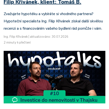
Filip Křivánek, klient: Tomáš B.
Zvažujete hypotéku a vybíráte si vhodného partnera?
Hypoteční specialista Ing. Filip Křivánek získal další skvělou
recenzi a s financováním vašeho bydlení rád pomůže i vám.
Ing. Filip Křivánek
|
aktualizováno: 30.07.2026
2 minuty k přečtení