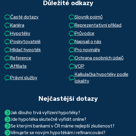
Důležité odkazy
Časté dotazy
Slovník pojmů
Kariéra
Reprezentativní příklad
Hypotéky
Průvodce
Poskytovatelé
Napsali o nás
Hlídač hypoték
Pro novináře
Reference
Ochrana osobních údajů
Affiliate
VOP
Kalkulačka hypotéky podle
Právní služby
lokality
Nejčastější dotazy
Jak dlouho trvá vyřízení hypotéky?
Jde hypotéka skutečně vyřídit online?
Hypotéka se dá zvládnout za měsíc i za tři. Nejčastěji její
Se kterými bankami v ČR máme nejlepší zkušenost?
Ano, skutečně jde. Díky moderním technologiím, které
uzavření trvá okolo 2 měsíců. Důvodem je především
Věnujete se novým hypotékám i refinancování?
Nejvíce proklientská je určitě Hypoteční banka. Svou
používáme, již do banky při vyřizování hypotéky skutečně
schvalovací proces na straně bank. Existuje však řada cest,