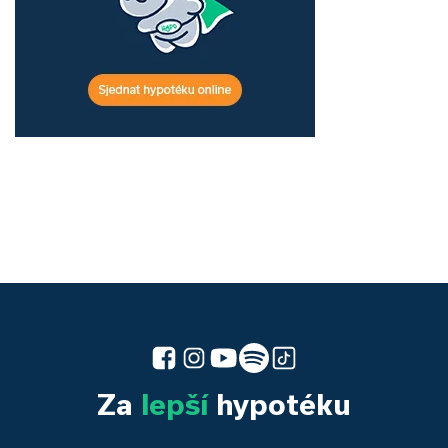
Za
lepší
hypotéku