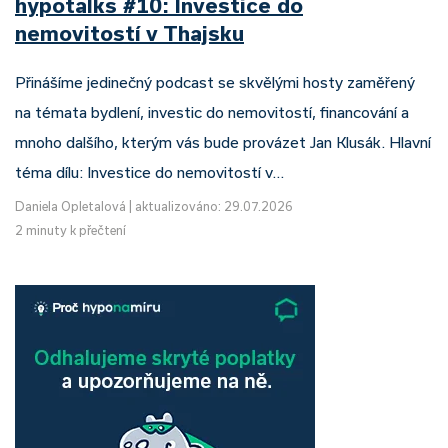
hypotalks #10: Investice do
nemovitostí v Thajsku
Přinášíme jedinečný podcast se skvělými hosty zaměřený
na témata bydlení, investic do nemovitostí, financování a
mnoho dalšího, kterým vás bude provázet Jan Klusák. Hlavní
téma dílu: Investice do nemovitostí v…
Daniela Opletalová
|
aktualizováno: 29.07.2026
2 minuty k přečtení