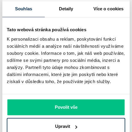
Pavel Pohanka
|
aktualizováno: 04.08.2026
Souhlas
Detaily
Více o cookies
Tato webová stránka používá cookies
K personalizaci obsahu a reklam, poskytování funkcí
sociálních médií a analýze naší návštěvnosti využíváme
soubory cookie. Informace o tom, jak náš web používáte,
sdílíme se svými partnery pro sociální média, inzerci a
analýzy. Partneři tyto údaje mohou zkombinovat s
dalšími informacemi, které jste jim poskytli nebo které
získali v důsledku toho, že používáte jejich služby.
UniCredit Bank od 27.7.2026 zdražuje
hypotéky, zatímco Raiffeisenbank
prodloužila slevu do 6.9.2026
Povolit vše
Český hypoteční trh na konci července 2026 potvrzuje, že
sazby zůstávají pod tlakem a část bank pokračuje v jejich
Upravit