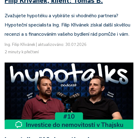
Filip Křivánek, klient: Tomáš B.
Zvažujete hypotéku a vybíráte si vhodného partnera?
Hypoteční specialista Ing. Filip Křivánek získal další skvělou
recenzi a s financováním vašeho bydlení rád pomůže i vám.
Ing. Filip Křivánek
|
aktualizováno: 30.07.2026
2 minuty k přečtení