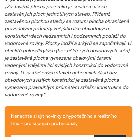
„Zastavěná plocha pozemku je součtem všech
zastavěných ploch jednotlivých staveb. Přičemž
zastavěnou plochou stavby se rozumí plocha ohraničená
pravoúhlými průměty vnějšího líce obvodových
konstrukcí všech nadzemních i podzemních podlaží do
vodorovné roviny. Plochy lodžií a arkýřů se započítávají. U
objektů poloodkrytých (bez některých obvodových stěn)
je zastavěná plocha vymezena obalovými čarami
vedenými vnějšími líci svislých konstrukcí do vodorovné
roviny. U zastřešených staveb nebo jejich částí bez
obvodových svislých konstrukcí je zastavěná plocha
vymezena pravoúhlým průmětem střešní konstrukce do
vodorovné roviny.“
Nenechte si ujít novinky z hypotečního a realitního
trhu – pro kupující i profesionály.