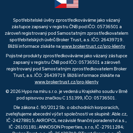
Spotřebitelské úvěry zprostředkováváme jako vázaný
zástupce zapsaný v registru ČNB pod IČO: 05736501 a
zároveň registrovaný pod Samostatným zprostředkovatelem
spotřebitelských úvěrů Broker Trust, a.s. IČO: 26439719.
Bližší informace získáte na
www.brokertrust.cz/pro-klienty
Pojistné produkty zprostředkováváme jako vázaný zástupce
zapsaný v registru ČNB pod IČO: 05736501 a zároveň
registrovaný pod Samostatným zprostředkovatelem Broker
Trust, a.s. IČO: 26439719. Bližší informace získáte na
www.brokertrust.cz/pro-klienty
© 2026 Hypo na míru s.r.o. je vedená u Krajského soudu v Brně
pod spisovou značkou C 151399, IČO: 05736501.
Dle zákona č. 90/2012 Sb. o obchodních korporacích,
zveřejňujeme abecední výčet společností ve skupině: Able.cz,
IČ -24278815; AKROPOL nezávislé finanční poradenství a.s.,
IČ -26101181; ANNOSON Properties, s.r.o, IČ -27911284;