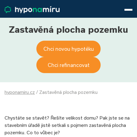
Hypotéky
Životní pojištění
Pojištění nemovitosti
Zastavěná plocha pozemku
Články
O nás
Chci novou hypotéku
800 688 388
9−16 hod.
Přihlásit
Chci refinancovat
hyponamiru.cz
/
Zastavěná plocha pozemku
Chystáte se stavět? Řešíte velikost domu? Pak jste se na
stavebním úřadě jistě setkali s pojmem zastavěná plocha
pozemku. Co to vůbec je?