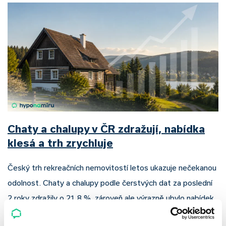
Chaty a chalupy v ČR zdražují, nabídka
klesá a trh zrychluje
Český trh rekreačních nemovitostí letos ukazuje nečekanou
odolnost. Chaty a chalupy podle čerstvých dat za poslední
2 roky zdražily o 21,8 %, zároveň ale výrazně ubylo nabídek
a prodejní tempo…