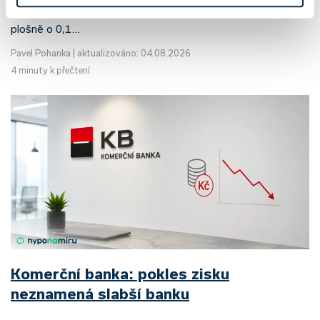
růstu. UniCredit Bank od 27.7.2026 zvýšila hypoteční sazby
plošně o 0,1…
Pavel Pohanka
|
aktualizováno: 04.08.2026
4 minuty k přečtení
Komerční banka: pokles zisku
neznamená slabší banku