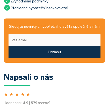
Zvýhodněné podmínky
Přehledné hypoteční bankovnictví
Sledujte novinky z hypotečního světa společně s námi
Přihlásit
Napsali o nás
★
★
★
★
★
Hodnocení:
4.9
|
579
recenzí