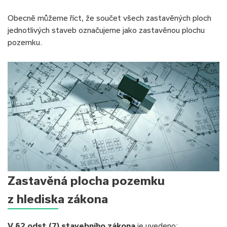
Obecně můžeme říct, že součet všech zastavěných ploch
jednotlivých staveb označujeme jako zastavěnou plochu
pozemku.
Zastavěná plocha pozemku
z hlediska zákona
V §2 odst.(7) stavebního zákona
je uvedeno: