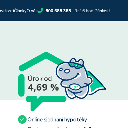
9−16 hod.
ovitosti
Články
O nás
800 688 388
Přihlásit
Úrok od
4,69 %
Online sjednání hypotéky