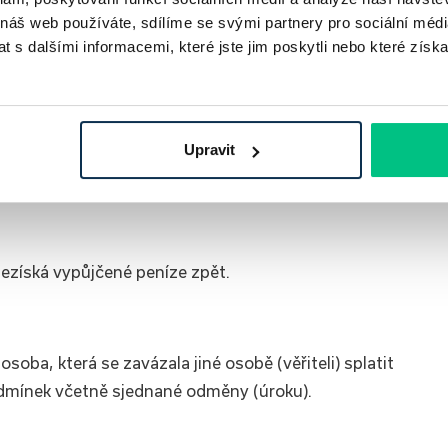
 náš web používáte, sdílíme se svými partnery pro sociální média
ujeme tyto úvěry sloučit do jednoho závazku.
 s dalšími informacemi, které jste jim poskytli nebo které získa
úvěr zajištěný zástavním právem k&nbsp;nemovitosti, kter
Upravit
tavby či rekonstrukce nemovitosti určené k&nbsp;vlastní
nezíská vypůjčené peníze zpět.
soba, která se zavázala jiné osobě (věřiteli) splatit
dmínek včetně sjednané odměny (úroku).