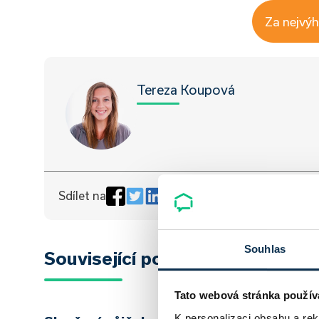
Za nejvý
Tereza Koupová
Sdílet na
Souhlas
Související pojmy
Tato webová stránka použív
K personalizaci obsahu a re