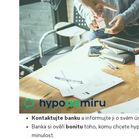
Kontaktujte banku
a informujte ji o svém ú
Banka si ověří
bonitu
toho, komu chcete hypot
minulost.