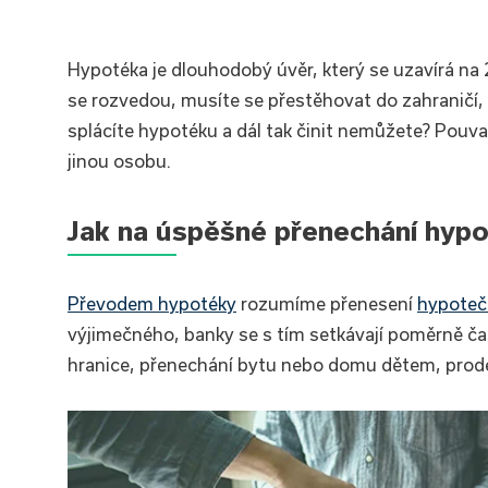
Hypotéka je dlouhodobý úvěr, který se uzavírá na 2
se rozvedou, musíte se přestěhovat do zahraničí, 
splácíte hypotéku a dál tak činit nemůžete? Pouva
jinou osobu.
Jak na úspěšné přenechání hyp
Převodem hypotéky
rozumíme přenesení
hypoteč
výjimečného, banky se s tím setkávají poměrně č
hranice, přenechání bytu nebo domu dětem, prode