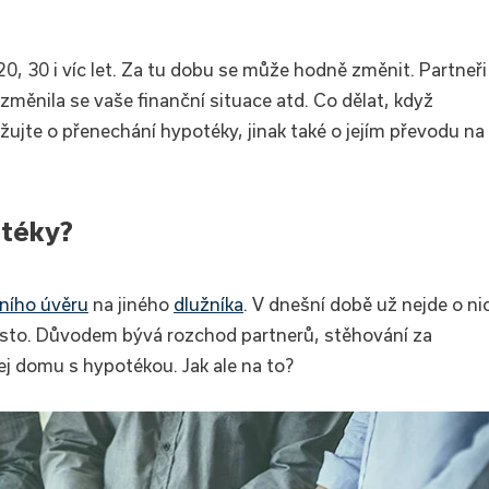
0, 30 i víc let. Za tu dobu se může hodně změnit. Partneři
změnila se vaše finanční situace atd. Co dělat, když
žujte o přenechání hypotéky, jinak také o jejím převodu na
otéky?
ního úvěru
na jiného
dlužníka
. V dnešní době už nejde o ni
asto. Důvodem bývá rozchod partnerů, stěhování za
j domu s hypotékou. Jak ale na to?