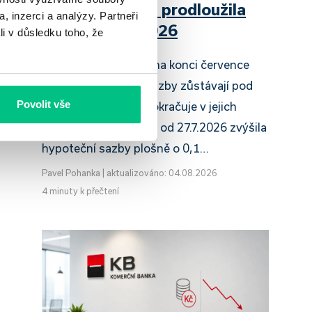
Raiffeisenbank prodloužila
, inzerci a analýzy. Partneři
slevu do 6.9.2026
li v důsledku toho, že
Český hypoteční trh na konci července
2026 potvrzuje, že sazby zůstávají pod
ý
Povolit vše
mu
tlakem a část bank pokračuje v jejich
růstu. UniCredit Bank od 27.7.2026 zvýšila
hypoteční sazby plošně o 0,1…
Pavel Pohanka
|
aktualizováno: 04.08.2026
4 minuty k přečtení