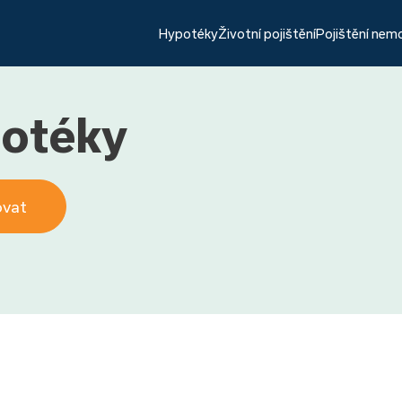
Hypotéky
Životní pojištění
Pojištění nem
potéky
ovat