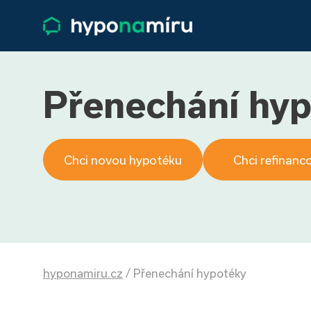
Přenechání hy
Chci novou hypotéku
Chci refinanc
hyponamiru.cz
/
Přenechání hypotéky