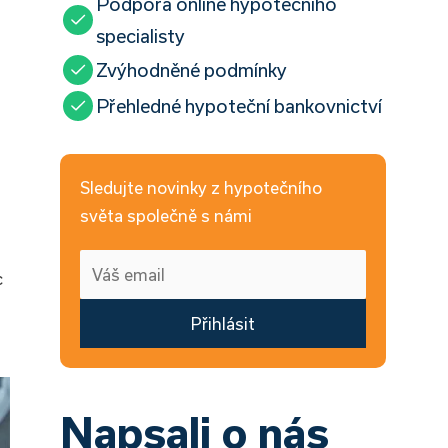
Podpora online hypotečního
specialisty
Zvýhodněné podmínky
Přehledné hypoteční bankovnictví
Sledujte novinky z hypotečního
světa společně s námi
c
Přihlásit
Napsali o nás