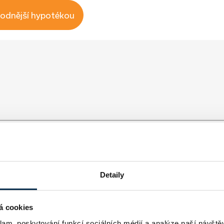
hodnější hypotékou
Detaily
á cookies
klam, poskytování funkcí sociálních médií a analýze naší návšt