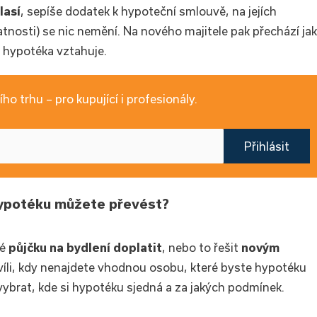
lasí
, sepíše dodatek k hypoteční smlouvě, na jejích
tnosti) se nic nemění. Na nového majitele pak přechází jak
e hypotéka vztahuje.
ho trhu – pro kupující i profesionály.
Přihlásit
hypotéku můžete převést?
ké
půjčku na bydlení doplatit
, nebo to řešit
novým
chvíli, kdy nenajdete vhodnou osobu, které byste hypotéku
vybrat, kde si hypotéku sjedná a za jakých podmínek.