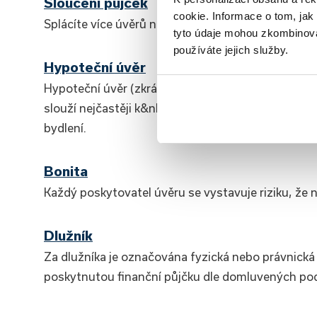
Sloučení půjček
cookie. Informace o tom, jak
Splácíte více úvěrů najednou? Pokud ano, doporuč
tyto údaje mohou zkombinovat
používáte jejich služby.
Hypoteční úvěr
Hypoteční úvěr (zkráceně hypotéka) je bankovní 
slouží nejčastěji k&nbsp;financování nákupu, výs
bydlení.
Bonita
Každý poskytovatel úvěru se vystavuje riziku, že 
Dlužník
Za dlužníka je označována fyzická nebo právnická o
poskytnutou finanční půjčku dle domluvených po