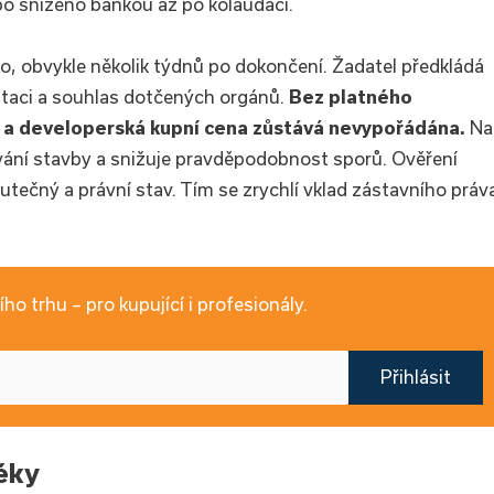
o sníženo bankou až po kolaudaci.
o, obvykle několik týdnů po dokončení. Žadatel předkládá
ntaci a souhlas dotčených orgánů.
Bez platného
í a developerská kupní cena zůstává nevypořádána.
Na
vání stavby a snižuje pravděpodobnost sporů. Ověření
tečný a právní stav. Tím se zrychlí vklad zástavního práv
ho trhu – pro kupující i profesionály.
Přihlásit
éky