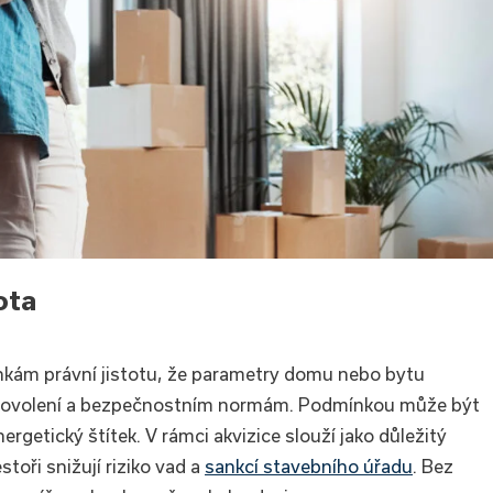
ota
ankám právní jistotu, že parametry domu nebo bytu
 povolení a bezpečnostním normám. Podmínkou může být
nergetický štítek. V rámci akvizice slouží jako důležitý
toři snižují riziko vad a
sankcí stavebního úřadu
. Bez