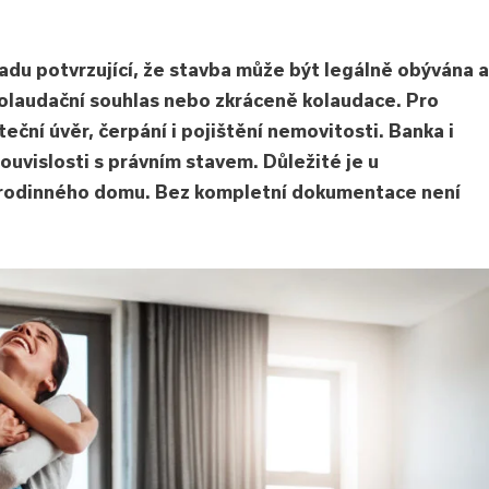
řadu potvrzující, že stavba může být legálně obývána a
kolaudační souhlas nebo zkráceně kolaudace. Pro
eční úvěr, čerpání i pojištění nemovitosti. Banka i
souvislosti s právním stavem. Důležité je u
by rodinného domu. Bez kompletní dokumentace není