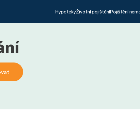
Hypotéky
Životní pojištění
Pojištění nem
ání
ovat