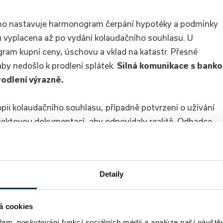
erého nastavuje harmonogram čerpání hypotéky a podmínky
ěru vyplacena až po vydání kolaudačního souhlasu. U
ram kupní ceny, úschovu a vklad na katastr. Přesné
by nedošlo k prodlení splátek.
Silná komunikace s bank
rodlení výrazně.
pii kolaudačního souhlasu, případně potvrzení o užívání
rojektovou dokumentací, aby odpovídaly realitě. Odhadce
hlídky a odvádí LTV. Pojišťovna může upravit pojistné
diligence předchází komplikacím při vkladu na katastr a
rovněž revizní správy, kolaudační podmínky, termíny předán
Detaily
á cookies
tat hypotéku online
klam, poskytování funkcí sociálních médií a analýze naší návšt