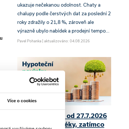
ukazuje nečekanou odolnost. Chaty a
chalupy podle čerstvých dat za poslední 2
roky zdražily o 21,8 %, zároveň ale
výrazně ubylo nabídek a prodejní tempo…
ou
Pavel Pohanka
|
aktualizováno: 04.08.2026
í
Více o cookies
UniCredit Bank od 27.7.2026
zdražuje hypotéky, zatímco
ěvnosti využíváme soubory