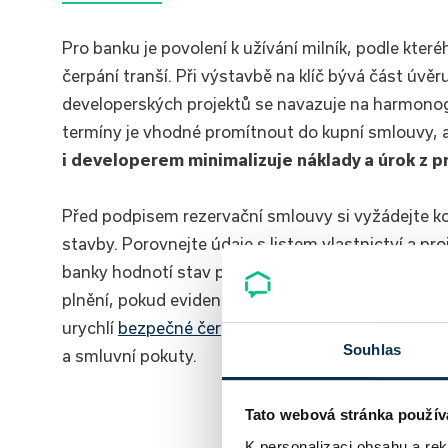
Pro banku je povolení k užívání milník, podle kt
čerpání tranší. Při výstavbě na klíč bývá část úv
developerských projektů se navazuje na harmonog
termíny je vhodné promítnout do kupní smlouvy, a
i developerem minimalizuje náklady a úrok z p
Před podpisem rezervační smlouvy si vyžádejte ko
stavby. Porovnejte údaje s listem vlastnictví a p
banky hodnotí stav podle dokumentů i fyzické pro
plnění, pokud evidence neodpovídá. Důsledná due 
urychlí
bezpečné čerpání hypotéky
. Zkontrolujte 
Souhlas
a smluvní pokuty.
Tato webová stránka použív
Chci spočí
K personalizaci obsahu a re