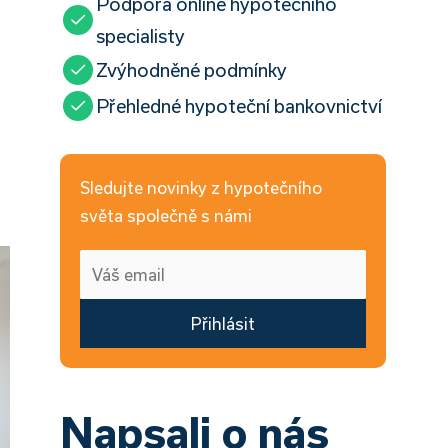
Podpora online hypotečního
specialisty
Zvýhodněné podmínky
Přehledné hypoteční bankovnictví
Sledujte novinky z hypotečního
světa společně s námi
Přihlásit
Napsali o nás