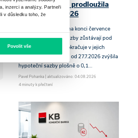
Raiffeisenbank prodloužila
, inzerci a analýzy. Partneři
slevu do 6.9.2026
li v důsledku toho, že
Český hypoteční trh na konci července
2026 potvrzuje, že sazby zůstávají pod
Povolit vše
tlakem a část bank pokračuje v jejich
růstu. UniCredit Bank od 27.7.2026 zvýšila
hypoteční sazby plošně o 0,1…
Pavel Pohanka
|
aktualizováno: 04.08.2026
4 minuty k přečtení