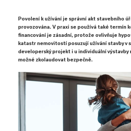
Povolení k užívání je správní akt stavebního ú
provozována. V praxi se používá také termín 
financování je zásadní, protože ovlivňuje hypot
katastr nemovitostí posuzují užívání stavby v 
developerský projekt i u individuální výstav
možné zkolaudovat bezpečně.