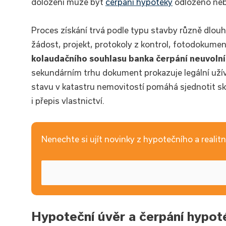
doložení může být
čerpání hypotéky
odloženo neb
Proces získání trvá podle typu stavby různě dlouh
žádost, projekt, protokoly z kontrol, fotodokume
kolaudačního souhlasu banka čerpání neuvoln
sekundárním trhu dokument prokazuje legální uží
stavu v katastru nemovitostí pomáhá sjednotit sku
i přepis vlastnictví.
Nenechte si ujít novinky z hypotečního a realitní
Hypoteční úvěr a čerpání hypot