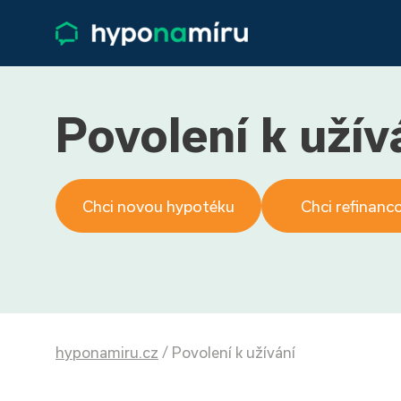
Povolení k užív
Chci novou hypotéku
Chci refinanc
hyponamiru.cz
/
Povolení k užívání