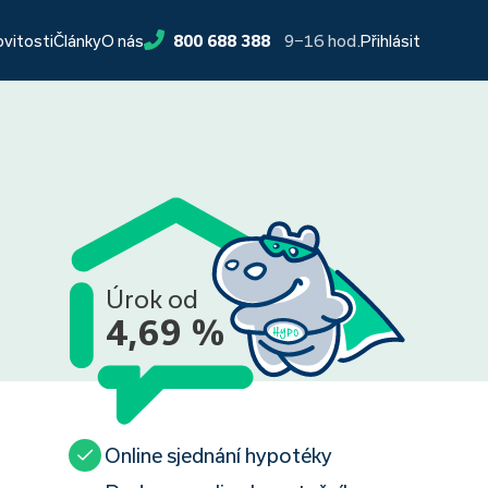
9−16 hod.
ovitosti
Články
O nás
800 688 388
Přihlásit
Úrok od
4,69 %
Online sjednání hypotéky