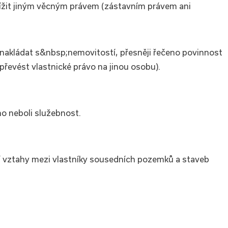
ížit jiným věcným právem (zástavním právem ani
nakládat s&nbsp;nemovitostí, přesněji řečeno povinnost
převést vlastnické právo na jinou osobu).
 neboli služebnost.
jí vztahy mezi vlastníky sousedních pozemků a staveb