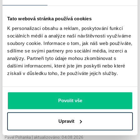
Tato webová stránka používá cookies
K personalizaci obsahu a reklam, poskytování funkcí
sociálních médií a analýze naší návštěvnosti využíváme
soubory cookie. Informace o tom, jak náš web používáte,
sdílíme se svými partnery pro sociální média, inzerci a
analýzy. Partneři tyto údaje mohou zkombinovat s
UniCredit Bank od 27.7.2026 zdražuje
dalšími informacemi, které jste jim poskytli nebo které
hypotéky, zatímco Raiffeisenbank
získali v důsledku toho, že používáte jejich služby.
prodloužila slevu do 6.9.2026
Český hypoteční trh na konci července 2026 potvrzuje, že
Povolit vše
sazby zůstávají pod tlakem a část bank pokračuje v jejich
růstu. UniCredit Bank od 27.7.2026 zvýšila hypoteční sazby
Upravit
plošně o 0,1…
Pavel Pohanka
|
aktualizováno: 04.08.2026