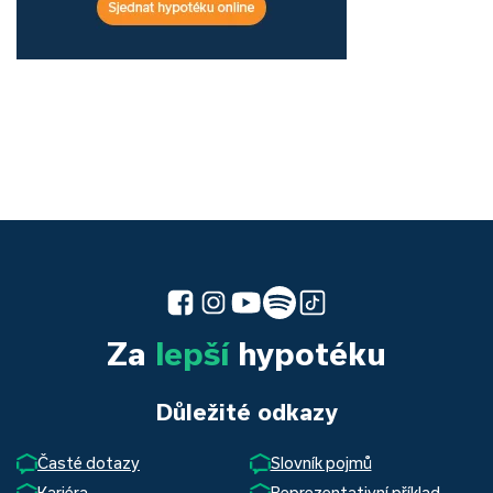
Za
lepší
hypotéku
Důležité odkazy
Časté dotazy
Slovník pojmů
Kariéra
Reprezentativní příklad