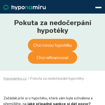
Hypotéky
Životní pojištění
Pojištění nemovitosti
Pokuta za nedočerpání
Články
hypotéky
O nás
800 688 388
9−16 hod.
Chci novou hypotéku
Přihlásit
Chci refinancovat
hyponamiru.cz
/
Pokuta za nedočerpání hypotéky
Zažádali jste si o hypotéku, která vám byla schválena a
přemýšlíte, na
jaké případné sankce si dát pozor?