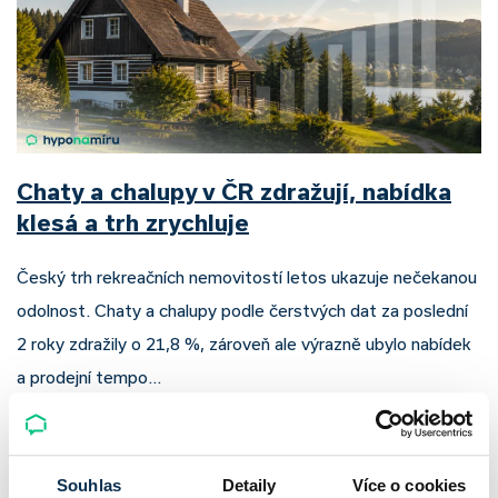
Chaty a chalupy v ČR zdražují, nabídka
klesá a trh zrychluje
Český trh rekreačních nemovitostí letos ukazuje nečekanou
odolnost. Chaty a chalupy podle čerstvých dat za poslední
2 roky zdražily o 21,8 %, zároveň ale výrazně ubylo nabídek
a prodejní tempo…
Pavel Pohanka
|
aktualizováno: 04.08.2026
Souhlas
Detaily
Více o cookies