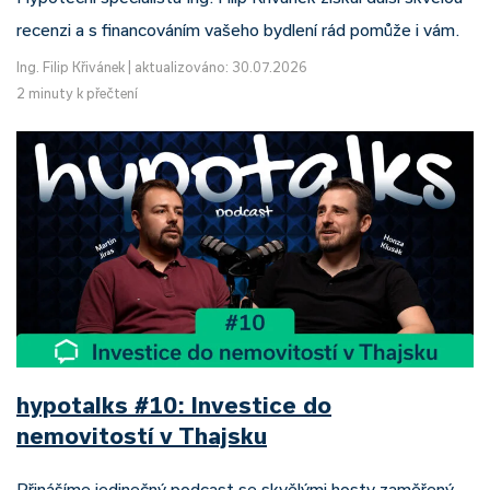
recenzi a s financováním vašeho bydlení rád pomůže i vám.
Ing. Filip Křivánek
|
aktualizováno: 30.07.2026
2 minuty k přečtení
hypotalks #10: Investice do
nemovitostí v Thajsku
Přinášíme jedinečný podcast se skvělými hosty zaměřený