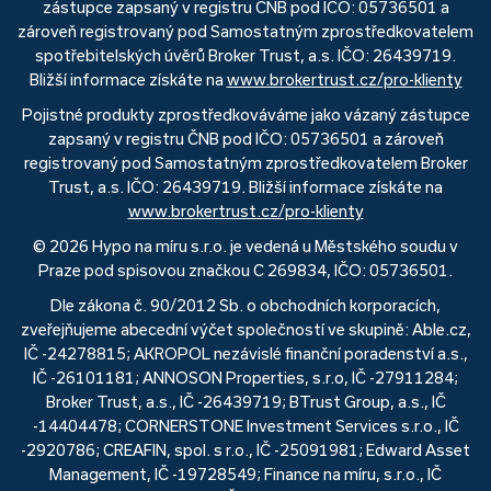
zástupce zapsaný v registru ČNB pod IČO: 05736501 a
zároveň registrovaný pod Samostatným zprostředkovatelem
spotřebitelských úvěrů Broker Trust, a.s. IČO: 26439719.
Bližší informace získáte na
www.brokertrust.cz/pro-klienty
Pojistné produkty zprostředkováváme jako vázaný zástupce
zapsaný v registru ČNB pod IČO: 05736501 a zároveň
registrovaný pod Samostatným zprostředkovatelem Broker
Trust, a.s. IČO: 26439719. Bližší informace získáte na
www.brokertrust.cz/pro-klienty
© 2026 Hypo na míru s.r.o. je vedená u Městského soudu v
Praze pod spisovou značkou C 269834, IČO: 05736501.
Dle zákona č. 90/2012 Sb. o obchodních korporacích,
zveřejňujeme abecední výčet společností ve skupině: Able.cz,
IČ -24278815; AKROPOL nezávislé finanční poradenství a.s.,
IČ -26101181; ANNOSON Properties, s.r.o, IČ -27911284;
Broker Trust, a.s., IČ -26439719; BTrust Group, a.s., IČ
-14404478; CORNERSTONE Investment Services s.r.o., IČ
-2920786; CREAFIN, spol. s r.o., IČ -25091981; Edward Asset
Management, IČ -19728549; Finance na míru, s.r.o., IČ