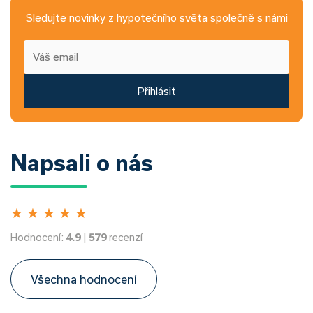
Sledujte novinky z hypotečního světa společně s námi
Přihlásit
Napsali o nás
★
★
★
★
★
Hodnocení:
4.9
|
579
recenzí
Všechna hodnocení