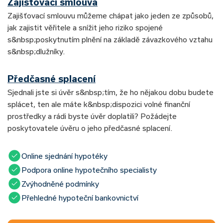
Zajišťovací smlouva
Zajišťovací smlouvu můžeme chápat jako jeden ze způsobů,
jak zajistit věřitele a snížit jeho riziko spojené
s&nbsp;poskytnutím plnění na základě závazkového vztahu
s&nbsp;dlužníky.
Předčasné splacení
Sjednali jste si úvěr s&nbsp;tím, že ho nějakou dobu budete
splácet, ten ale máte k&nbsp;dispozici volné finanční
prostředky a rádi byste úvěr doplatili? Požádejte
poskytovatele úvěru o jeho předčasné splacení.
Online sjednání hypotéky
Podpora online hypotečního specialisty
Zvýhodněné podmínky
Přehledné hypoteční bankovnictví