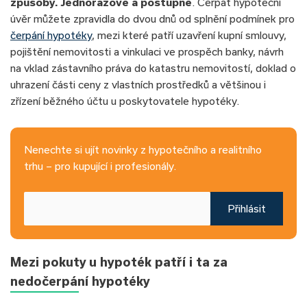
způsoby. Jednorázově a postupně
. Čerpat hypoteční
úvěr můžete zpravidla do dvou dnů od splnění podmínek pro
čerpání hypotéky
, mezi které patří uzavření kupní smlouvy,
pojištění nemovitosti a vinkulaci ve prospěch banky, návrh
na vklad zástavního práva do katastru nemovitostí, doklad o
uhrazení části ceny z vlastních prostředků a většinou i
zřízení běžného účtu u poskytovatele hypotéky.
Nenechte si ujít novinky z hypotečního a realitního
trhu – pro kupující i profesionály.
Přihlásit
Mezi pokuty u hypoték patří i ta za
nedočerpání hypotéky