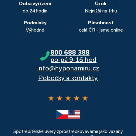
banka, Moneta a Raiffeisenbank.
Doba vyřízení
Úrok
do 24 hodin
Nejnižší na trhu
Podmínky
Působnost
Výhodné
celá ČR - jsme online
800 688 388
po-pá 9-16 hod
info@hyponamiru.cz
Pobočky a kontakty
★
★
★
★
★
Spotřebitelské úvěry zprostředkováváme jako vázaný