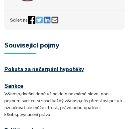
Sdílet na
Související pojmy
Pokuta za nečerpání hypotéky
Sankce
V&nbsp;dnešní době už nejde o neznámé slovo, pod
pojmem sankce si snad každý z&nbsp;nás představí pokutu,
označovat ale může i trest, právo nebo opatření
k&nbsp;vynucení práva.