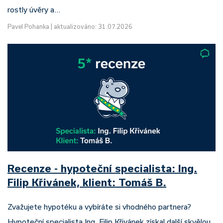
rostly úvěry a…
Pavel Pohanka
|
aktualizováno: 31.07.2026
Recenze - hypoteční specialista: Ing.
Filip Křivánek, klient: Tomáš B.
Zvažujete hypotéku a vybíráte si vhodného partnera?
Hypoteční specialista Ing. Filip Křivánek získal další skvělou