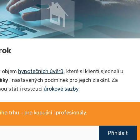
rok
ý objem
hypotečních úvěrů
, které si klienti sjednali u
éky
i nastavených podmínek pro jejich získání. Za
ou stát i rostoucí
úrokové sazby
.
ho trhu – pro kupující i profesionály.
Přihlásit