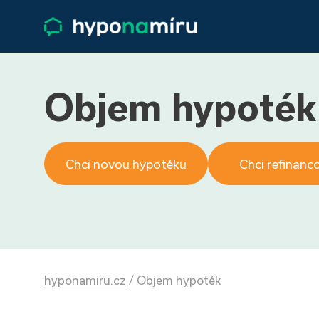
Objem hypoték
Chci novou hypotéku
Chci refinanc
hyponamiru.cz
/
Objem hypoték