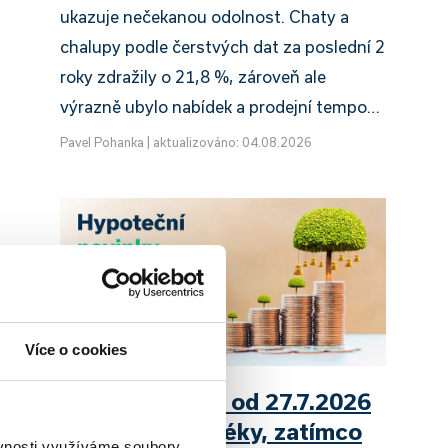
ukazuje nečekanou odolnost. Chaty a
chalupy podle čerstvých dat za poslední 2
roky zdražily o 21,8 %, zároveň ale
výrazně ubylo nabídek a prodejní tempo…
Pavel Pohanka
|
aktualizováno: 04.08.2026
Více o cookies
ý
UniCredit Bank od 27.7.2026
mu
zdražuje hypotéky, zatímco
ěvnosti využíváme soubory