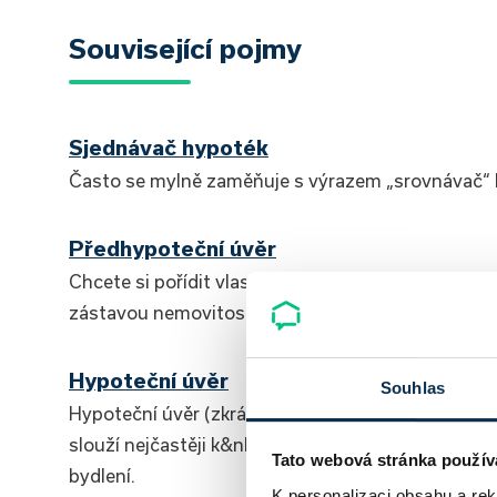
Související pojmy
Sjednávač hypoték
Často se mylně zaměňuje s výrazem „srovnávač“ 
Předhypoteční úvěr
Chcete si pořídit vlastní nemovitost a financova
zástavou nemovitosti? Pro tyto případy je tu
Hypoteční úvěr
Souhlas
Hypoteční úvěr (zkráceně hypotéka) je bankovní 
slouží nejčastěji k&nbsp;financování nákupu, výs
Tato webová stránka použív
bydlení.
K personalizaci obsahu a re