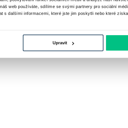
 náš web používáte, sdílíme se svými partnery pro sociální média
 s dalšími informacemi, které jste jim poskytli nebo které získa
 si banka či nebankovní společnost naúčtuje za vypůjčení
Upravit