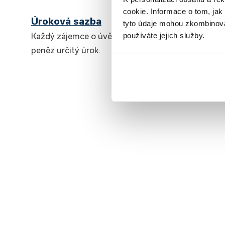
cookie. Informace o tom, jak
Úroková sazba
tyto údaje mohou zkombinovat
Každý zájemce o úvěr musí počítat s&nbsp;tím, že
používáte jejich služby.
peněz určitý úrok.