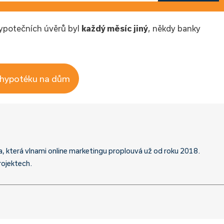
ypotečních úvěrů byl
každý měsíc jiný
, někdy banky
 hypotéku na dům
a, která vlnami online marketingu proplouvá už od roku 2018.
rojektech.