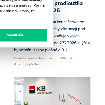
Raiffeisenbank prodloužila
, inzerci a analýzy. Partneři
slevu do 6.9.2026
li v důsledku toho, že
Český hypoteční trh na konci července
2026 potvrzuje, že sazby zůstávají pod
Povolit vše
tlakem a část bank pokračuje v jejich
růstu. UniCredit Bank od 27.7.2026 zvýšila
hypoteční sazby plošně o 0,1…
Pavel Pohanka
|
aktualizováno: 04.08.2026
4 minuty k přečtení