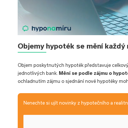
Objemy hypoték se mění každý 
Objem poskytnutých hypoték představuje celkov
jednotlivých bank.
Mění se podle zájmu o hypot
ochladnutím zájmu o sjednání nové hypotéky moh
Nenechte si ujít novinky z hypotečního a realitní