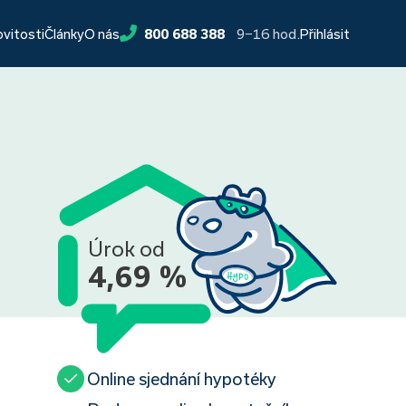
9−16 hod.
ovitosti
Články
O nás
800 688 388
Přihlásit
Úrok od
4,69 %
Online sjednání hypotéky