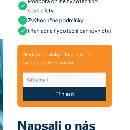
Podpora online hypotečního
specialisty
Zvýhodněné podmínky
Přehledné hypoteční bankovnictví
Sledujte novinky z hypotečního
světa společně s námi
Přihlásit
Napsali o nás