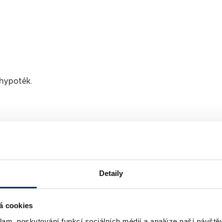
hypoték.
t ji hypotékou, máte ale problém s&nbsp;okamžitou
Detaily
úvěr zajištěný zástavním právem k&nbsp;nemovitosti, kter
tavby či rekonstrukce nemovitosti určené k&nbsp;vlastní
á cookies
klam, poskytování funkcí sociálních médií a analýze naší návšt