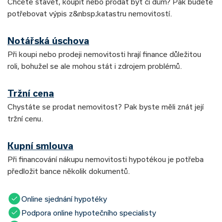
Chcete stavět, koupit nebo prodat byt či dům? Pak budete
potřebovat výpis z&nbsp;katastru nemovitostí.
Notářská úschova
Při koupi nebo prodeji nemovitosti hrají finance důležitou
roli, bohužel se ale mohou stát i zdrojem problémů.
Tržní cena
Chystáte se prodat nemovitost? Pak byste měli znát její
tržní cenu.
Kupní smlouva
Při financování nákupu nemovitosti hypotékou je potřeba
předložit bance několik dokumentů.
Online sjednání hypotéky
Podpora online hypotečního specialisty