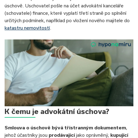
úschově. Uschovatel pošle na účet advokátní kanceláře
(schovatele) finance, které vyplatí třetí straně po splnění
určitých podmínek, například po vložení nového majitele do
katastru nemovitostí
.
K čemu je advokátní úschova?
Smlouva o úschově bývá třístranným dokumentem
,
jehož účastníky jsou
prodávající
jako oprávněný,
kupující