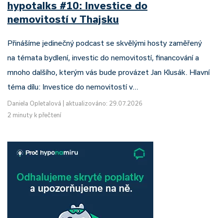
hypotalks #10: Investice do
nemovitostí v Thajsku
Přinášíme jedinečný podcast se skvělými hosty zaměřený
na témata bydlení, investic do nemovitostí, financování a
mnoho dalšího, kterým vás bude provázet Jan Klusák. Hlavní
téma dílu: Investice do nemovitostí v…
Daniela Opletalová
|
aktualizováno: 29.07.2026
2 minuty k přečtení