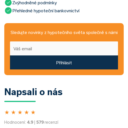
Zvýhodněné podmínky
Přehledné hypoteční bankovnictví
Sledujte novinky z hypotečního světa společně s námi
Přihlásit
Napsali o nás
★
★
★
★
★
Hodnocení:
4.9
|
579
recenzí