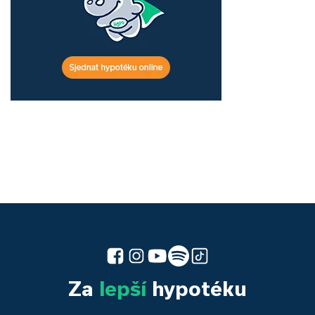
Za
lepší
hypotéku