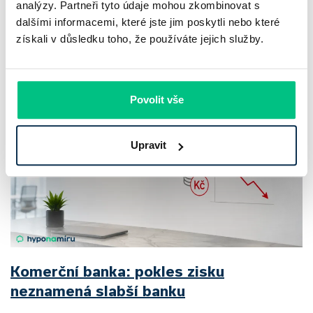
analýzy. Partneři tyto údaje mohou zkombinovat s
růstu. UniCredit Bank od 27.7.2026 zvýšila hypoteční sazby
dalšími informacemi, které jste jim poskytli nebo které
plošně o 0,1…
získali v důsledku toho, že používáte jejich služby.
Pavel Pohanka
|
aktualizováno: 04.08.2026
4 minuty k přečtení
Povolit vše
Upravit
Komerční banka: pokles zisku
neznamená slabší banku