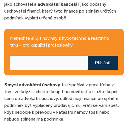
jako schovatel a
advokátní kancelář
jako dočasný
uschovatel financí, který tyto finance po splnění určitých
podmínek vyplatí určené osobě.
Nenechte si ujít novinky z hypotečního a realitního
trhu – pro kupující i profesionály.
Přihlásit
Smysl advokátní úschovy
tak spočívá v praxi třeba v
tom, že když si chcete koupit nemovitost a složíte kupní
cenu do advokátní úschovy, odkud mají finance po splnění
podmínek být vyplaceny prodávajícímu, vrátí se vám zpět,
když nedojde k převodu v katastru nemovitostí nebo
nebude splněna jiná podmínka.