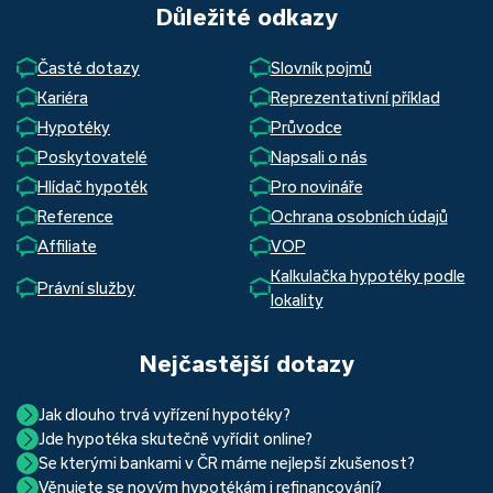
Důležité odkazy
Časté dotazy
Slovník pojmů
Kariéra
Reprezentativní příklad
Hypotéky
Průvodce
Poskytovatelé
Napsali o nás
Hlídač hypoték
Pro novináře
Reference
Ochrana osobních údajů
Affiliate
VOP
Kalkulačka hypotéky podle
Právní služby
lokality
Nejčastější dotazy
Jak dlouho trvá vyřízení hypotéky?
Jde hypotéka skutečně vyřídit online?
Hypotéka se dá zvládnout za měsíc i za tři. Nejčastěji její
Se kterými bankami v ČR máme nejlepší zkušenost?
Ano, skutečně jde. Díky moderním technologiím, které
uzavření trvá okolo 2 měsíců. Důvodem je především
Věnujete se novým hypotékám i refinancování?
Nejvíce proklientská je určitě Hypoteční banka. Svou
používáme, již do banky při vyřizování hypotéky skutečně
schvalovací proces na straně bank. Existuje však řada cest,