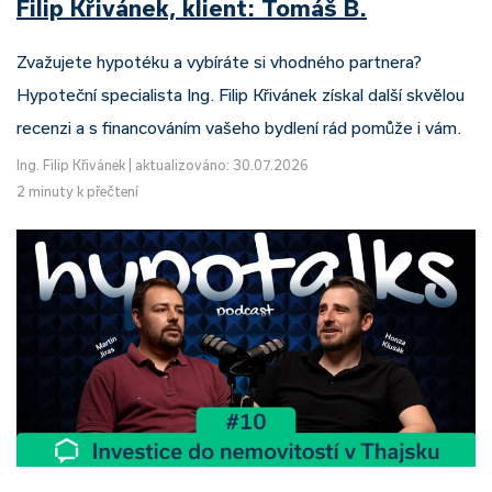
Filip Křivánek, klient: Tomáš B.
Zvažujete hypotéku a vybíráte si vhodného partnera?
Hypoteční specialista Ing. Filip Křivánek získal další skvělou
recenzi a s financováním vašeho bydlení rád pomůže i vám.
Ing. Filip Křivánek
|
aktualizováno: 30.07.2026
2 minuty k přečtení