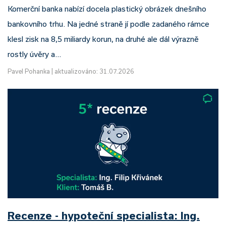
Komerční banka nabízí docela plastický obrázek dnešního
bankovního trhu. Na jedné straně jí podle zadaného rámce
klesl zisk na 8,5 miliardy korun, na druhé ale dál výrazně
rostly úvěry a…
Pavel Pohanka
|
aktualizováno: 31.07.2026
Recenze - hypoteční specialista: Ing.