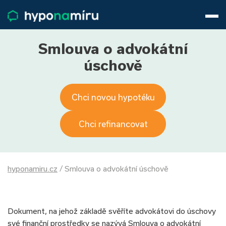
Hypotéky
Životní pojištění
Pojištění nemovitosti
Smlouva o advokátní
Články
úschově
O nás
800 688 388
9−16 hod.
Chci novou hypotéku
Přihlásit
Chci refinancovat
hyponamiru.cz
/
Smlouva o advokátní úschově
Dokument, na jehož základě svěříte advokátovi do úschovy
své finanční prostředky se nazývá Smlouva o advokátní