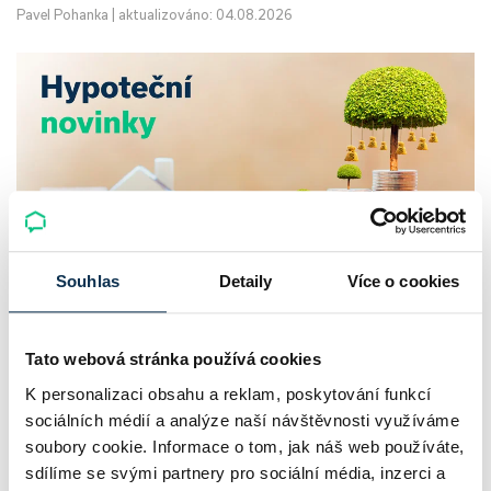
Pavel Pohanka
|
aktualizováno: 04.08.2026
Souhlas
Detaily
Více o cookies
UniCredit Bank od 27.7.2026 zdražuje
hypotéky, zatímco Raiffeisenbank
Tato webová stránka používá cookies
prodloužila slevu do 6.9.2026
K personalizaci obsahu a reklam, poskytování funkcí
sociálních médií a analýze naší návštěvnosti využíváme
Český hypoteční trh na konci července 2026 potvrzuje, že
soubory cookie. Informace o tom, jak náš web používáte,
sdílíme se svými partnery pro sociální média, inzerci a
sazby zůstávají pod tlakem a část bank pokračuje v jejich