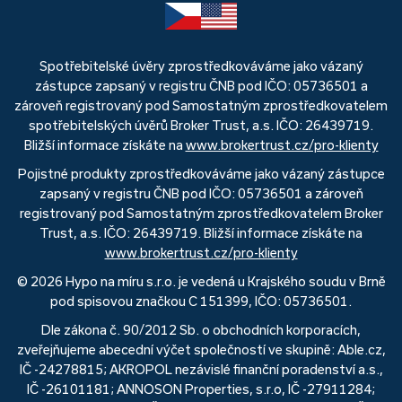
Spotřebitelské úvěry zprostředkováváme jako vázaný
zástupce zapsaný v registru ČNB pod IČO: 05736501 a
zároveň registrovaný pod Samostatným zprostředkovatelem
spotřebitelských úvěrů Broker Trust, a.s. IČO: 26439719.
Bližší informace získáte na
www.brokertrust.cz/pro-klienty
Pojistné produkty zprostředkováváme jako vázaný zástupce
zapsaný v registru ČNB pod IČO: 05736501 a zároveň
registrovaný pod Samostatným zprostředkovatelem Broker
Trust, a.s. IČO: 26439719. Bližší informace získáte na
www.brokertrust.cz/pro-klienty
© 2026 Hypo na míru s.r.o. je vedená u Krajského soudu v Brně
pod spisovou značkou C 151399, IČO: 05736501.
Dle zákona č. 90/2012 Sb. o obchodních korporacích,
zveřejňujeme abecední výčet společností ve skupině: Able.cz,
IČ -24278815; AKROPOL nezávislé finanční poradenství a.s.,
IČ -26101181; ANNOSON Properties, s.r.o, IČ -27911284;