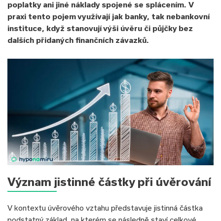
poplatky ani jiné náklady spojené se splácením. V
praxi tento pojem využívají jak banky, tak nebankovní
instituce, když stanovují výši úvěru či půjčky bez
dalších přidaných finančních závazků.
Význam jistinné částky při úvěrování
V kontextu úvěrového vztahu představuje jistinná částka
podstatný základ, na kterém se následně staví celkové