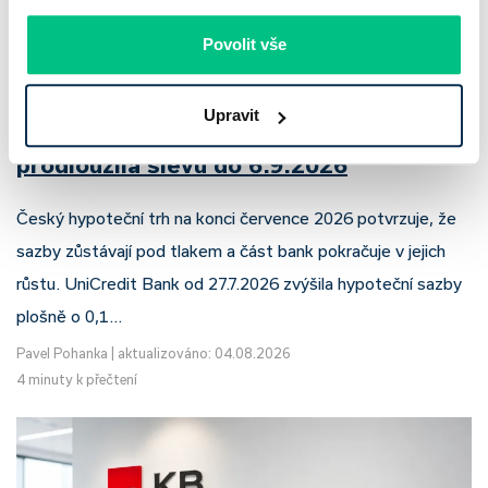
Povolit vše
UniCredit Bank od 27.7.2026 zdražuje
Upravit
hypotéky, zatímco Raiffeisenbank
prodloužila slevu do 6.9.2026
Český hypoteční trh na konci července 2026 potvrzuje, že
sazby zůstávají pod tlakem a část bank pokračuje v jejich
růstu. UniCredit Bank od 27.7.2026 zvýšila hypoteční sazby
plošně o 0,1…
Pavel Pohanka
|
aktualizováno: 04.08.2026
4 minuty k přečtení