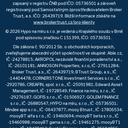
zapsaný v registru ČNB pod IČO: 05736501 a zároveň
registrovaný pod Samostatným zprostředkovatelem Broker
Trust, a.s. IČO: 26439719. Bližší informace získáte na
www.brokertrust.cz/pro-klienty
© 2026 Hypo na míru s.r.o. je vedená u Krajského soudu v Brně
pod spisovou značkou C 151399, IČO: 05736501.
Dle zákona č. 90/2012 Sb. o obchodních korporacích,
zveřejňujeme abecední výčet společností ve skupině: Able.cz,
IČ -24278815; AKROPOL nezávislé finanční poradenství a.s.,
IČ -26101181; ANNOSON Properties, s.r.o, IČ -27911284;
Broker Trust, a.s., IČ -26439719; BTrust Group, a.s., IČ
-14404478; CORNERSTONE Investment Services s.r.o., IČ
-2920786; CREAFIN, spol. s r.o., IČ -25091981; Edward Asset
Management, IČ -19728549; Finance na míru, s.r.o., IČ
-29276187; GOFIS s.r.o., IČ -01506927; GOLEM FINANCE
s.r.o., IČ -26880547; HYPO na míru, s.r.o., IČ -05736501;
Mindee app s.r.o., IČ -06437877; mooy Btrust , IČ -17806534;
mooyBT alfa s.r.o., IČ -19460694; mooyBT beta s.r.o., IČ
-19460988; mooyBT gama s.r.o., IČ -19461275; mooyBT1