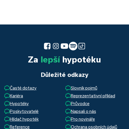
Za
lepší
hypotéku
Důležité odkazy
Časté dotazy
Slovník pojmů
Kariéra
Reprezentativní příklad
Hypotéky
Průvodce
Poskytovatelé
Napsali o nás
Hlídač hypoték
Pro novináře
Reference
Ochrana osobních údajů