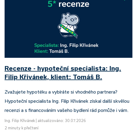
Recenze - hypoteční specialista: Ing.
Filip Křivánek, klient: Tomáš B.
Zvažujete hypotéku a vybíráte si vhodného partnera?
Hypoteční specialista Ing. Filip Křivánek získal další skvělou
recenzi a s financováním vašeho bydlení rád pomůže i vám.
Ing. Filip Křivánek
|
aktualizováno: 30.07.2026
2 minuty k přečtení