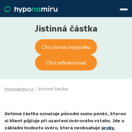
Hypotéky
Životní pojištění
Pojištění nemovitosti
Jistinná částka
Články
O nás
Chci novou hypotéku
800 688 388
9−16 hod.
Přihlásit
Chci refinancovat
hyponamiru.cz
/
Jistinná částka
Jistinná částka označuje původní sumu peněz, kterou
si klient půjčuje při uzavření úvěrového vztahu. Jde o
základní hodnotu úvěru, která neobsahuje
úroky
,