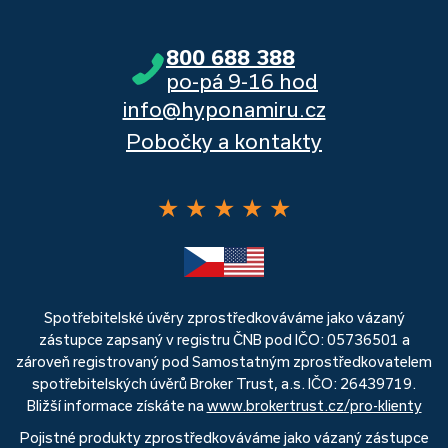
800 688 388
po-pá 9-16 hod
info@hyponamiru.cz
Pobočky a kontakty
★
★
★
★
★
Spotřebitelské úvěry zprostředkováváme jako vázaný
zástupce zapsaný v registru ČNB pod IČO: 05736501 a
zároveň registrovaný pod Samostatným zprostředkovatelem
spotřebitelských úvěrů Broker Trust, a.s. IČO: 26439719.
Bližší informace získáte na
www.brokertrust.cz/pro-klienty
Pojistné produkty zprostředkováváme jako vázaný zástupce