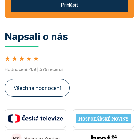
Přihlásit
Napsali o nás
★
★
★
★
★
Hodnocení:
4.9
|
579
recenzí
Všechna hodnocení