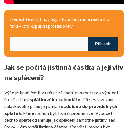
Nenechte si ujít novinky z hypotečního a realitního
trhu – pro kupující i profesionály.
Přihlásit
Jak se počítá jistinná částka a její vliv
na splácení?
Výše jistinné částky určuje základní parametr pro výpočet
úroků a tím i
splátkového kalendáře
. Při sestavování
splátkového plánu je jistina
rozdělena do pravidelných
splátek
, které mohou být fixní či proměnlivé. Výpočet
těchto splátek zahrnuje jak splacení samotné jistiny, tak
úroky – čím vyšší jistinná částka, tím větší mohou být