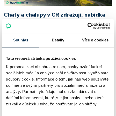
Chaty a chalupy v ČR zdražují, nabídka
klesá a trh zrychluje
Český trh rekreačních nemovitostí letos ukazuje nečekanou
Souhlas
Detaily
Více o cookies
odolnost. Chaty a chalupy podle čerstvých dat za poslední
2 roky zdražily o 21,8 %, zároveň ale výrazně ubylo nabídek
a prodejní tempo…
Tato webová stránka používá cookies
K personalizaci obsahu a reklam, poskytování funkcí
Pavel Pohanka
|
aktualizováno: 04.08.2026
sociálních médií a analýze naší návštěvnosti využíváme
soubory cookie. Informace o tom, jak náš web používáte,
sdílíme se svými partnery pro sociální média, inzerci a
analýzy. Partneři tyto údaje mohou zkombinovat s
dalšími informacemi, které jste jim poskytli nebo které
získali v důsledku toho, že používáte jejich služby.