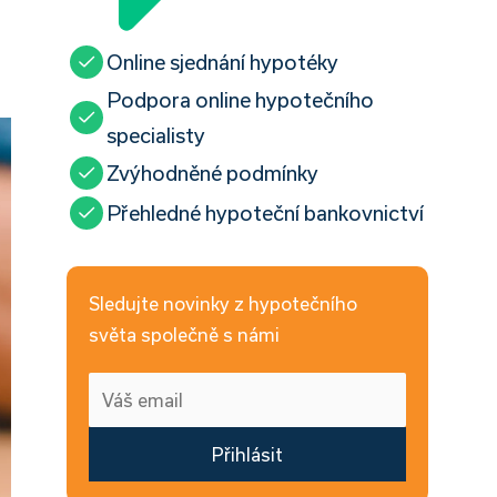
Online sjednání hypotéky
Podpora online hypotečního
specialisty
Zvýhodněné podmínky
Přehledné hypoteční bankovnictví
Sledujte novinky z hypotečního
světa společně s námi
Přihlásit