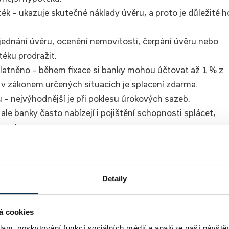
ék – ukazuje skutečné náklady úvěru, a proto je důležité h
 sjednání úvěru, ocenění nemovitosti, čerpání úvěru nebo
éku prodražit.
latněno – během fixace si banky mohou účtovat až 1 % z
a v zákonem určených situacích je splacení zdarma.
– nejvýhodnější je při poklesu úrokových sazeb.
ale banky často nabízejí i pojištění schopnosti splácet,
ovnat.
může být výhodné, například pro jednodušší schvalování
mínkách, ceně i rizicích – bankovní hypotéky mají nižší
Detaily
ou dražší, ale dostupnější.
á cookies
klam, poskytování funkcí sociálních médií a analýze naší návšt