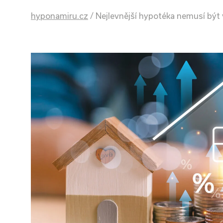
hyponamiru.cz
/
Nejlevnější hypotéka nemusí být v