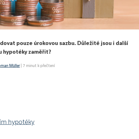
edovat pouze úrokovou sazbu. Důležité jsou i další
ru hypotéky zaměřit?
man Müller
| 7 minut k přečtení
ním hypotéky