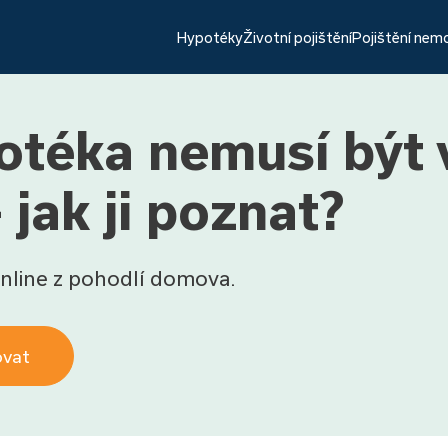
Hypotéky
Životní pojištění
Pojištění nem
otéka nemusí být 
 jak ji poznat?
nline z pohodlí domova.
ovat