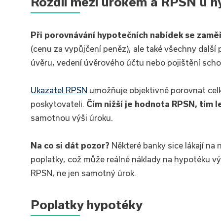
Rozdíl mezi úrokem a RPSN u h
Při porovnávání hypotečních nabídek se zamě
(cenu za vypůjčení peněz), ale také všechny další 
úvěru, vedení úvěrového účtu nebo pojištění scho
Ukazatel RPSN
umožňuje objektivně porovnat cel
poskytovateli.
Čím nižší je hodnota RPSN, tím l
samotnou výši úroku.
Na co si dát pozor?
Některé banky sice lákají na 
poplatky, což může reálné náklady na hypotéku výr
RPSN, ne jen samotný úrok.
Poplatky hypotéky