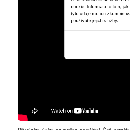
cookie. Informace o tom, jak
tyto údaje mohou zkombinovat
používáte jejich služby.
Při výběru úvěru na bydlení se někteří Češi zaměřu