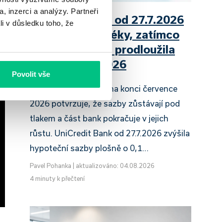
, inzerci a analýzy. Partneři
UniCredit Bank od 27.7.2026
li v důsledku toho, že
zdražuje hypotéky, zatímco
Raiffeisenbank prodloužila
slevu do 6.9.2026
Povolit vše
Český hypoteční trh na konci července
2026 potvrzuje, že sazby zůstávají pod
tlakem a část bank pokračuje v jejich
růstu. UniCredit Bank od 27.7.2026 zvýšila
hypoteční sazby plošně o 0,1…
Pavel Pohanka
|
aktualizováno: 04.08.2026
4 minuty k přečtení