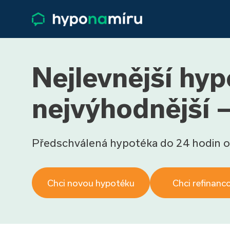
Nejlevnější hyp
nejvýhodnější –
Předschválená hypotéka do 24 hodin o
Chci novou hypotéku
Chci refinanc