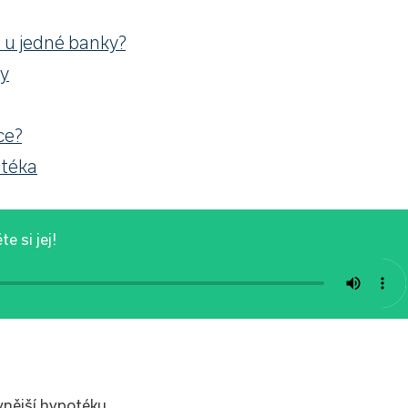
 u jedné banky?
ky
ce?
otéka
e si jej!
nější hypotéku.