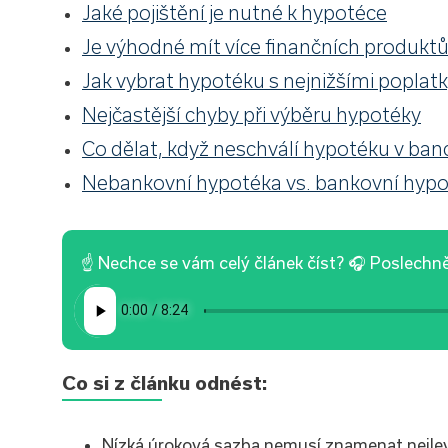
Jaké pojištění je nutné k hypotéce
Je výhodné mít více finančních produktů
Jak vybrat hypotéku s nejnižšími poplat
Nejčastější chyby při výběru hypotéky
Co dělat, když neschválí hypotéku v ban
Nebankovní hypotéka vs. bankovní hyp
☝ Nechce se vám celý článek číst? 🎧 Poslechnět
Co si z článku odnést:
Nízká úroková sazba nemusí znamenat nejlev