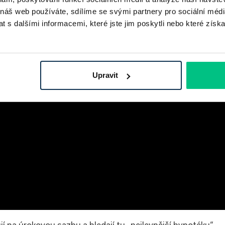
 náš web používáte, sdílíme se svými partnery pro sociální média
 s dalšími informacemi, které jste jim poskytli nebo které získa
Upravit
jí na úrokovou sazbu a hledají tu „nejlevnější hypotéku“.