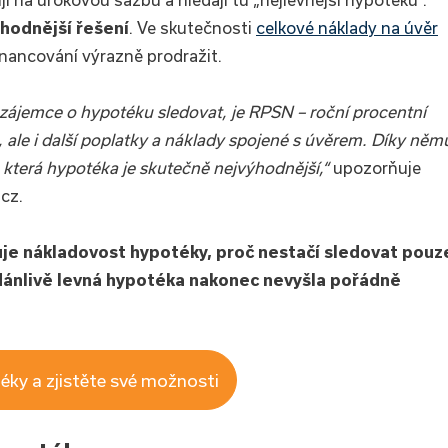
ýhodnější řešení
. Ve skutečnosti
celkové náklady na úvěr
inancování výrazně prodražit.
 zájemce o hypotéku sledovat, je
RPSN
– roční procentní
 ale i další poplatky a náklady spojené s úvěrem. Díky něm
t, která hypotéka je skutečně nejvýhodnější,“
upozorňuje
cz.
uje nákladovost hypotéky, proč nestačí sledovat pouz
zdánlivě levná hypotéka nakonec nevyšla pořádně
éky a zjistěte své možnosti