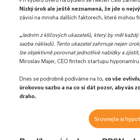
Nízký úrok ale ještě neznamená, že jde o nejv
závisí na mnoha dalších faktorech, které mohou f
„
Jedním z klíčových ukazatelů, který by měl každý
sazba nákladů. Tento ukazatel zahrnuje nejen úrok,
lze objektivně porovnat jednotlivé nabídky a zjisti
Miroslav Majer, CEO fintech startupu hyponamíru.
Dnes se podrobně podíváme na to,
co vše ovlivň
úrokovou sazbu a na co si dát pozor, aby vás 
draho.
Srovnejte si hypot