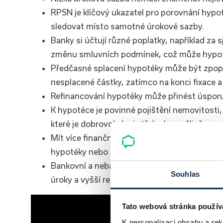
RPSN je klíčový ukazatel pro porovnání hypot
sledovat místo samotné úrokové sazby.
Banky si účtují různé poplatky, například za
změnu smluvních podmínek, což může hypot
Předčasné splacení hypotéky může být zpop
nesplacené částky, zatímco na konci fixace 
Refinancování hypotéky může přinést úsporu 
K hypotéce je povinné pojištění nemovitosti, 
které je dobrovolné a je třeba ho pečlivě por
Mít více finančních produktů u jedné banky 
hypotéky nebo získání lepších podmínek.
Bankovní a nebankovní hypotéky se liší v pod
Souhlas
úroky a vyšší regulaci, zatímco nebankovní js
Tato webová stránka použív
K personalizaci obsahu a re