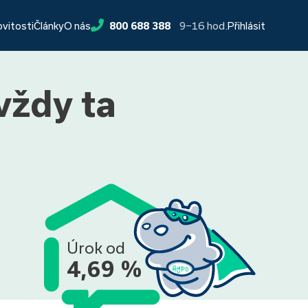
9−16 hod.
ovitosti
Články
O nás
800 688 388
Přihlásit
vždy ta
Úrok od
4,69 %