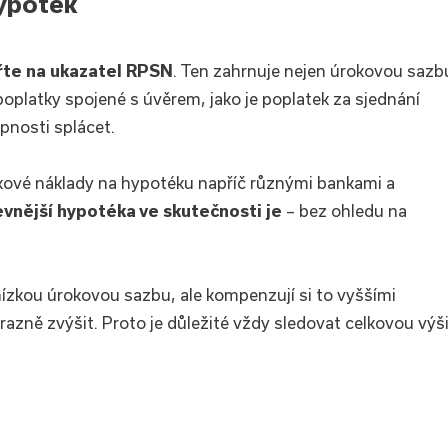
ypoték
řte na ukazatel RPSN
. Ten zahrnuje nejen úrokovou sazb
poplatky spojené s úvěrem, jako je poplatek za sjednání
pnosti splácet.
kové náklady na hypotéku napříč různými bankami a
evnější hypotéka ve skutečnosti je
– bez ohledu na
nízkou úrokovou sazbu, ale kompenzují si to vyššími
azně zvýšit. Proto je důležité vždy sledovat celkovou výš