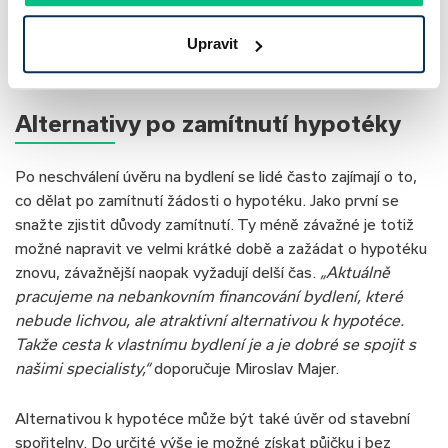
například scházející projektová dokumentace nebo chybějící
soudní rozhodnutí v případě vypořádání společného jmění
Upravit
manželů.
Alternativy po zamítnutí hypotéky
Po neschválení úvěru na bydlení se lidé často zajímají o to,
co dělat po zamítnutí žádosti o hypotéku. Jako první se
snažte zjistit důvody zamítnutí. Ty méně závažné je totiž
možné napravit ve velmi krátké době a zažádat o hypotéku
znovu, závažnější naopak vyžadují delší čas.
„Aktuálně
pracujeme na nebankovním financování bydlení, které
nebude lichvou, ale atraktivní alternativou k hypotéce.
Takže cesta k vlastnímu bydlení je a je dobré se spojit s
našimi specialisty,“
doporučuje Miroslav Majer.
Alternativou k hypotéce může být také úvěr od stavební
spořitelny. Do určité výše je možné získat půjčku i bez