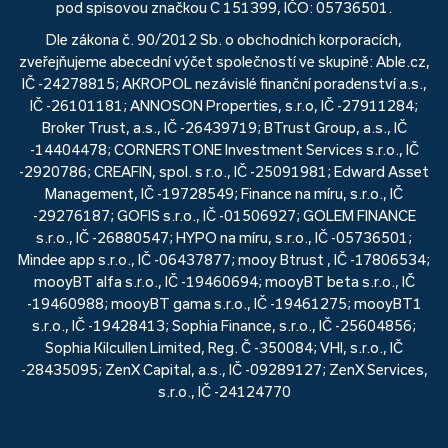
pod spisovou značkou C 151399, IČO: 05736501.
Dle zákona č. 90/2012 Sb. o obchodních korporacích,
zveřejňujeme abecední výčet společností ve skupině: Able.cz,
IČ -24278815; AKROPOL nezávislé finanční poradenství a.s.,
IČ -26101181; ANNOSON Properties, s.r.o, IČ -27911284;
Broker Trust, a.s., IČ -26439719; BTrust Group, a.s., IČ
-14404478; CORNERSTONE Investment Services s.r.o., IČ
-2920786; CREAFIN, spol. s r.o., IČ -25091981; Edward Asset
Management, IČ -19728549; Finance na míru, s.r.o., IČ
-29276187; GOFIS s.r.o., IČ -01506927; GOLEM FINANCE
s.r.o., IČ -26880547; HYPO na míru, s.r.o., IČ -05736501;
Mindee app s.r.o., IČ -06437877; mooy Btrust , IČ -17806534;
mooyBT alfa s.r.o., IČ -19460694; mooyBT beta s.r.o., IČ
-19460988; mooyBT gama s.r.o., IČ -19461275; mooyBT1
s.r.o., IČ -19428413; Sophia Finance, s.r.o., IČ -25604856;
Sophia Kilcullen Limited, Reg. Č -350084; VHI, s.r.o., IČ
-28435095; ZenX Capital, a.s., IČ -09289127; ZenX Services,
s.r.o., IČ -24124770