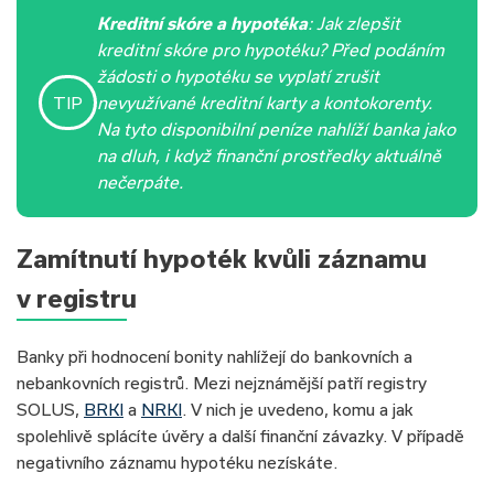
Kreditní skóre a hypotéka
:
Jak zlepšit
kreditní skóre pro hypotéku?
Před podáním
žádosti o hypotéku se vyplatí zrušit
TIP
nevyužívané kreditní karty a kontokorenty.
Na tyto disponibilní peníze nahlíží banka jako
na dluh, i když finanční prostředky aktuálně
nečerpáte.
Zamítnutí hypoték kvůli záznamu
v registru
Banky při hodnocení bonity nahlížejí do bankovních a
nebankovních registrů. Mezi nejznámější patří registry
SOLUS,
BRKI
a
NRKI
. V nich je uvedeno, komu a jak
spolehlivě splácíte úvěry a další finanční závazky. V případě
negativního záznamu hypotéku nezískáte.