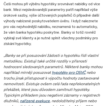
Češi mohou při výběru hypotéky srovnávat nabídky od více
bank. Mezi nejsledovanější parametry patří například výše
úrokové sazby, výše účtovaných poplatků či případné další
výhody nabízené poskytovatelem úvěru. I když naleznete
pro vás nejvhodnější nabídku, neznamená to automaticky,
že vám banka hypotéku poskytne. Banky si totiž rovněž
vybírají své klienty a je nutné splnit všechny podmínky pro
získání hypotéky.
„Banky se při posuzování žádosti o hypotéku řídí vlastní
metodikou. Existují také určité rozdíly v přísnosti
hodnocení sledovaných parametrů. Některé banky mohou
například mírněji posuzovat
hypotéky pro OSVČ
nebo
trochu jinak přistupovat k výpočtu hodnoty zastavované
nemovitosti. Existuje ovšem celá řada nepřekonatelných
překážek, které jsou důvodem zamítnutí hypotéky.
Typickým příkladem jsou negativní záznamy v registrech
dlužníků,
nařízené exekuce
, nedoložitelný příjem nebo