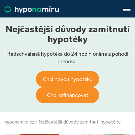
Hypotéky
Životní pojištění
Pojištění nemovitosti
Nejčastější důvody zamítnutí
Články
hypotéky
O nás
Předschválená hypotéka do 24 hodin online z pohodlí
800 688 388
9−16 hod.
domova.
Přihlásit
Chci novou hypotéku
Chci refinancovat
hyponamiru.cz
/
Nejčastější důvody zamítnutí hypotéky