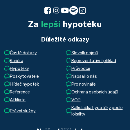
Za
lepší
hypotéku
Důležité odkazy
Časté dotazy
Slovník pojmů
Kariéra
Reprezentativní příklad
Hypotéky
Průvodce
Poskytovatelé
Napsali o nás
Hlídač hypoték
Pro novináře
Reference
Ochrana osobních údajů
Affiliate
VOP
Kalkulačka hypotéky podle
Právní služby
lokality