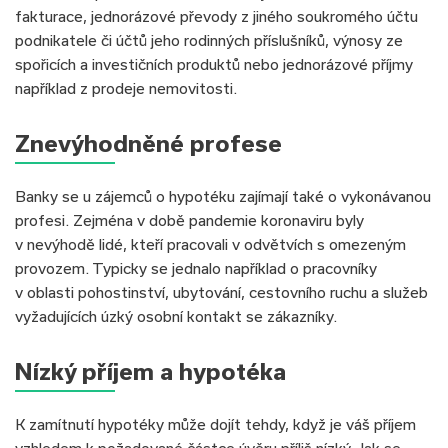
fakturace, jednorázové převody z jiného soukromého účtu
podnikatele či účtů jeho rodinných příslušníků, výnosy ze
spořicích a investičních produktů nebo jednorázové příjmy
například z prodeje nemovitosti.
Znevýhodněné profese
Banky se u zájemců o hypotéku zajímají také o vykonávanou
profesi. Zejména v době pandemie koronaviru byly
v nevýhodě lidé, kteří pracovali v odvětvích s omezeným
provozem. Typicky se jednalo například o pracovníky
v oblasti pohostinství, ubytování, cestovního ruchu a služeb
vyžadujících úzký osobní kontakt se zákazníky.
Nízký příjem a hypotéka
K zamítnutí hypotéky může dojít tehdy, když je váš příjem