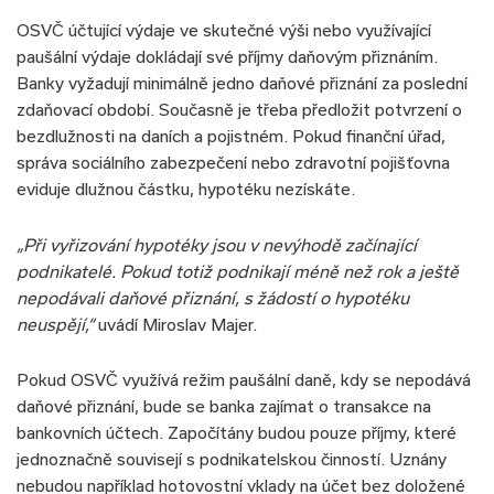
OSVČ účtující výdaje ve skutečné výši nebo využívající
paušální výdaje dokládají své příjmy daňovým přiznáním.
Banky vyžadují minimálně jedno daňové přiznání za poslední
zdaňovací období. Současně je třeba předložit potvrzení o
bezdlužnosti na daních a pojistném. Pokud finanční úřad,
správa sociálního zabezpečení nebo zdravotní pojišťovna
eviduje dlužnou částku, hypotéku nezískáte.
„Při vyřizování hypotéky jsou v nevýhodě začínající
podnikatelé. Pokud totiž podnikají méně než rok a ještě
nepodávali daňové přiznání, s žádostí o hypotéku
neuspějí,“
uvádí Miroslav Majer.
Pokud OSVČ využívá režim paušální daně, kdy se nepodává
daňové přiznání, bude se banka zajímat o transakce na
bankovních účtech. Započítány budou pouze příjmy, které
jednoznačně souvisejí s podnikatelskou činností. Uznány
nebudou například hotovostní vklady na účet bez doložené