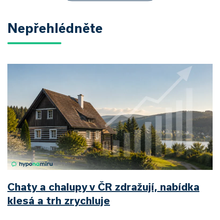
Nepřehlédněte
Chaty a chalupy v ČR zdražují, nabídka
klesá a trh zrychluje