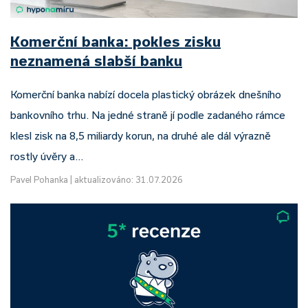
Komerční banka: pokles zisku
neznamená slabší banku
Komerční banka nabízí docela plastický obrázek dnešního
bankovního trhu. Na jedné straně jí podle zadaného rámce
klesl zisk na 8,5 miliardy korun, na druhé ale dál výrazně
rostly úvěry a…
Pavel Pohanka
|
aktualizováno: 31.07.2026