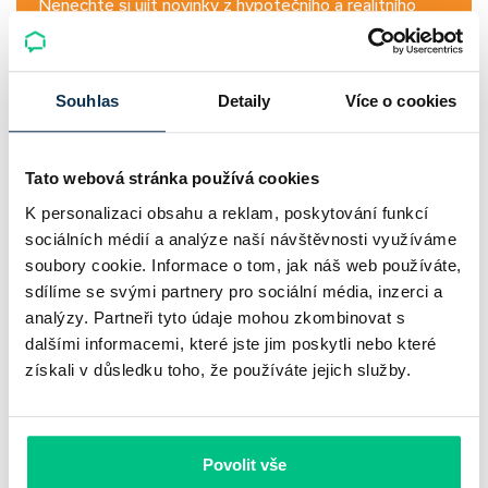
Nenechte si ujít novinky z hypotečního a realitního
trhu – pro kupující i profesionály.
Přihlásit
Souhlas
Detaily
Více o cookies
Tato webová stránka používá cookies
Nemovitost v zástavě a hypotéka
K personalizaci obsahu a reklam, poskytování funkcí
sociálních médií a analýze naší návštěvnosti využíváme
Při schvalování hypotéky můžete narazit i z důvodu
soubory cookie. Informace o tom, jak náš web používáte,
nedostatečné hodnoty nemovitost, kdy nevyjde odhad na
sdílíme se svými partnery pro sociální média, inzerci a
potřebnou cenu. Situaci je možné vyřešit dodatečnou
analýzy. Partneři tyto údaje mohou zkombinovat s
zástavou další nemovitosti nebo navýšením podílu vlastních
dalšími informacemi, které jste jim poskytli nebo které
zdrojů.
získali v důsledku toho, že používáte jejich služby.
Cestu k hypotéce může zmařit i nevhodná zástava. Může
se jednat například o nemovitost s neakceptovatelnými
věcnými břemeny. Jednání s bankou mohou zkomplikovat
Povolit vše
také nesrovnalosti v dokumentech. Problémem může být