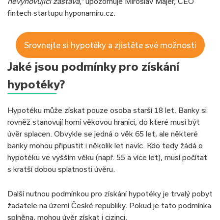
nevyhovující zástava,“
upozorňuje Miroslav Majer, CEO
fintech startupu hyponamíru.cz.
Srovnejte si hypotéky a zjistěte své možnosti
Jaké jsou podmínky pro získání
hypotéky?
Hypotéku může získat pouze osoba starší 18 let. Banky si
rovněž stanovují horní věkovou hranici, do které musí být
úvěr splacen. Obvykle se jedná o věk 65 let, ale některé
banky mohou připustit i několik let navíc. Kdo tedy žádá o
hypotéku ve vyšším věku (např. 55 a více let), musí počítat
s kratší dobou splatnosti úvěru.
Další nutnou podmínkou pro získání hypotéky je trvalý pobyt
žadatele na území České republiky. Pokud je tato podmínka
splněna, mohou úvěr získat i cizinci.