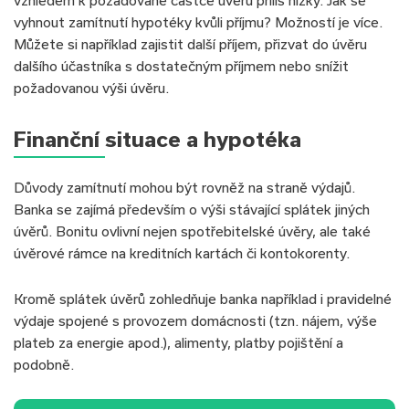
vzhledem k požadované částce úvěru příliš nízký. Jak se
vyhnout zamítnutí hypotéky kvůli příjmu? Možností je více.
Můžete si například zajistit další příjem, přizvat do úvěru
dalšího účastníka s dostatečným příjmem nebo snížit
požadovanou výši úvěru.
Finanční situace a hypotéka
Důvody zamítnutí mohou být rovněž na straně výdajů.
Banka se zajímá především o výši stávající splátek jiných
úvěrů. Bonitu ovlivní nejen spotřebitelské úvěry, ale také
úvěrové rámce na kreditních kartách či kontokorenty.
Kromě splátek úvěrů zohledňuje banka například i pravidelné
výdaje spojené s provozem domácnosti (tzn. nájem, výše
plateb za energie apod.), alimenty, platby pojištění a
podobně.