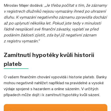
Miroslav Majer dodává:
„Je třeba počítat s tím, že záznamy
v registrech dlužníků nejsou vymazány ihned po uhrazení
dluhu. K vymazání negativního záznamu zpravidla dochází
až po uplynutí několika let. Pokud jste tedy v minulosti
řádně nespláceli své finanční závazky, vyplatí se před
podáním žádosti zjistit, zda byl již negativní záznam
z registru vymazán.“
Zamítnutí hypotéky kvůli historii
plateb
O vašem finančním chování vypovídá i historie plateb. Banky
mohou negativně nahlížet například na pravidelné a vysoké
výdaje spojené s hazardem a online sázením. V určitých
případech může dojít i k zamítnutí hypotéky kvůli sázení.