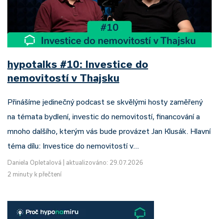
hypotalks #10: Investice do
nemovitostí v Thajsku
Přinášíme jedinečný podcast se skvělými hosty zaměřený
na témata bydlení, investic do nemovitostí, financování a
mnoho dalšího, kterým vás bude provázet Jan Klusák. Hlavní
téma dílu: Investice do nemovitostí v…
Daniela Opletalová
|
aktualizováno: 29.07.2026
2 minuty k přečtení