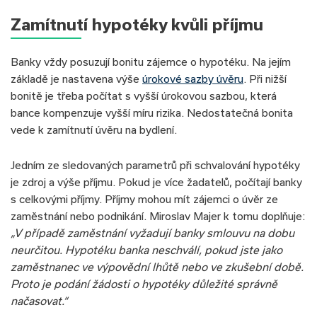
Zamítnutí hypotéky kvůli příjmu
Banky vždy posuzují bonitu zájemce o hypotéku. Na jejím
základě je nastavena výše
úrokové sazby úvěru
. Při nižší
bonitě je třeba počítat s vyšší úrokovou sazbou, která
bance kompenzuje vyšší míru rizika. Nedostatečná bonita
vede k zamítnutí úvěru na bydlení.
Jedním ze sledovaných parametrů při schvalování hypotéky
je zdroj a výše příjmu. Pokud je více žadatelů, počítají banky
s celkovými příjmy. Příjmy mohou mít zájemci o úvěr ze
zaměstnání nebo podnikání. Miroslav Majer k tomu doplňuje:
„V případě zaměstnání vyžadují banky smlouvu na dobu
neurčitou. Hypotéku banka neschválí, pokud jste jako
zaměstnanec ve výpovědní lhůtě nebo ve zkušební době.
Proto je podání žádosti o hypotéky důležité správně
načasovat.“