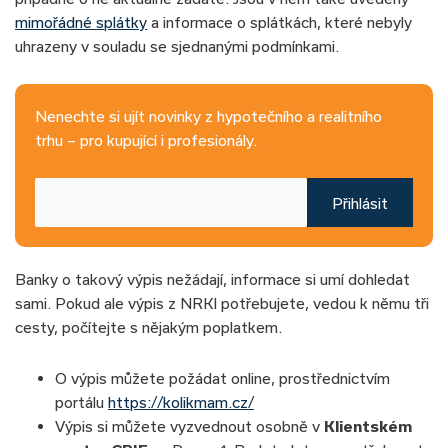
mimořádné splátky
a informace o splátkách, které nebyly
uhrazeny v souladu se sjednanými podmínkami.
Nenechte si ujít novinky z hypotečního a realitního
trhu – pro kupující i profesionály.
Přihlásit
Banky o takový výpis nežádají, informace si umí dohledat
sami. Pokud ale výpis z NRKI potřebujete, vedou k němu tři
cesty, počítejte s nějakým poplatkem.
O výpis můžete požádat online, prostřednictvím
portálu
https://kolikmam.cz/
Výpis si můžete vyzvednout osobně v
Klientském