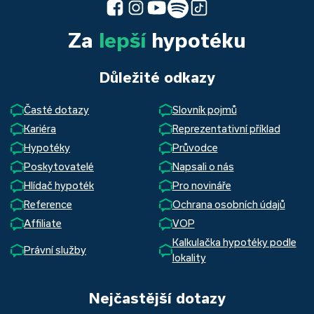
Za
lepší
hypotéku
Důležité odkazy
Časté dotazy
Slovník pojmů
Kariéra
Reprezentativní příklad
Hypotéky
Průvodce
Poskytovatelé
Napsali o nás
Hlídač hypoték
Pro novináře
Reference
Ochrana osobních údajů
Affiliate
VOP
Kalkulačka hypotéky podle
Právní služby
lokality
Nejčastější dotazy