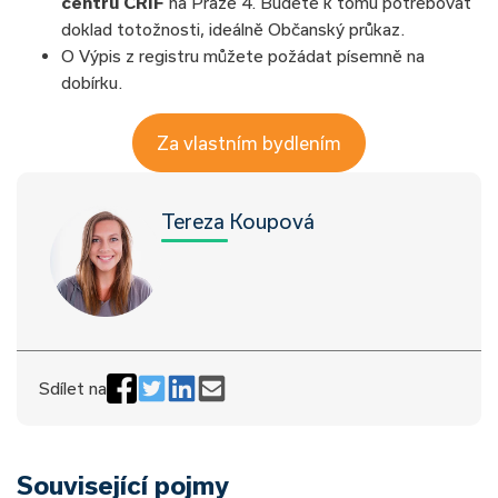
centru CRIF
na Praze 4. Budete k tomu potřebovat
doklad totožnosti, ideálně Občanský průkaz.
O Výpis z registru můžete požádat písemně na
dobírku.
Za vlastním bydlením
Tereza Koupová
Sdílet na
Související pojmy