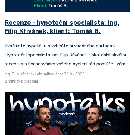
Recenze - hypoteční specialista: Ing.
Filip Křivánek, klient: Tomáš B.
Zvažujete hypotéku a vybíráte si vhodného partnera?
Hypoteční specialista Ing. Filip Křivánek získal další skvělou
recenzi a s financováním vašeho bydlení rád pomůže i vám.
Ing. Filip Křivánek
|
aktualizováno: 30.07.2026
2 minuty k přečtení