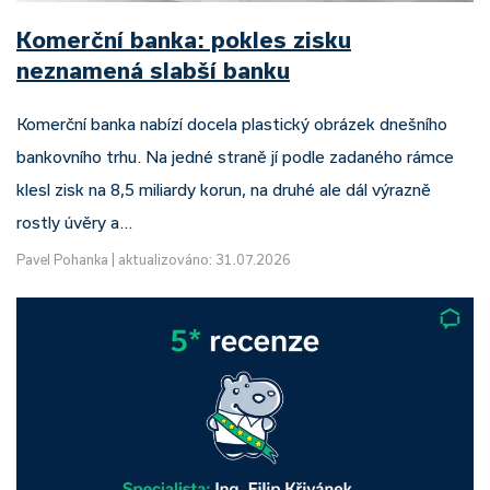
Komerční banka: pokles zisku
neznamená slabší banku
Komerční banka nabízí docela plastický obrázek dnešního
bankovního trhu. Na jedné straně jí podle zadaného rámce
klesl zisk na 8,5 miliardy korun, na druhé ale dál výrazně
rostly úvěry a…
Pavel Pohanka
|
aktualizováno: 31.07.2026