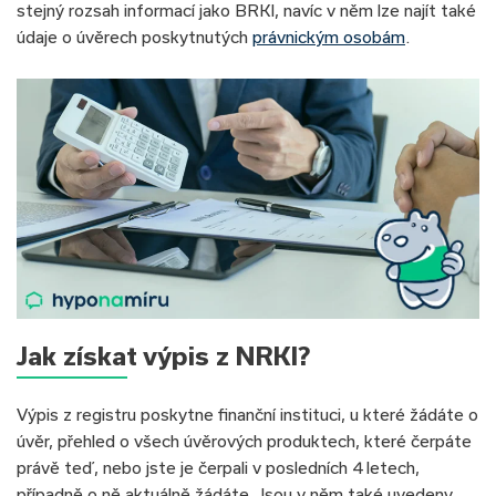
stejný rozsah informací jako BRKI, navíc v něm lze najít také
údaje o úvěrech poskytnutých
právnickým osobám
.
Jak získat výpis z NRKI?
Výpis z registru poskytne finanční instituci, u které žádáte o
úvěr, přehled o všech úvěrových produktech, které čerpáte
právě teď, nebo jste je čerpali v posledních 4 letech,
případně o ně aktuálně žádáte. Jsou v něm také uvedeny