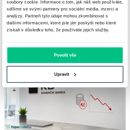
prodloužila slevu do 6.9.2026
soubory cookie. Informace o tom, jak náš web používáte,
sdílíme se svými partnery pro sociální média, inzerci a
Český hypoteční trh na konci července 2026 potvrzuje, že
analýzy. Partneři tyto údaje mohou zkombinovat s
dalšími informacemi, které jste jim poskytli nebo které
sazby zůstávají pod tlakem a část bank pokračuje v jejich
získali v důsledku toho, že používáte jejich služby.
růstu. UniCredit Bank od 27.7.2026 zvýšila hypoteční sazby
plošně o 0,1…
Pavel Pohanka
|
aktualizováno: 04.08.2026
Povolit vše
4 minuty k přečtení
Upravit