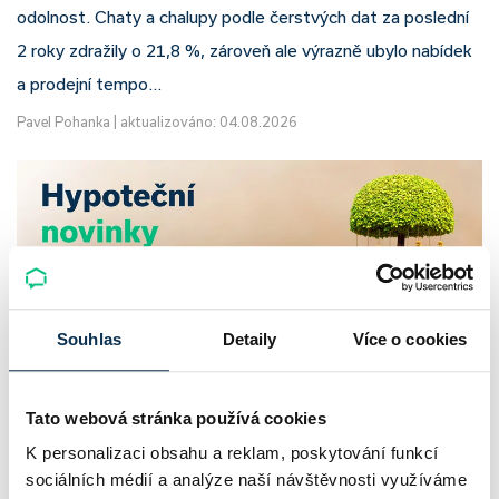
odolnost. Chaty a chalupy podle čerstvých dat za poslední
2 roky zdražily o 21,8 %, zároveň ale výrazně ubylo nabídek
a prodejní tempo…
Pavel Pohanka
|
aktualizováno: 04.08.2026
Souhlas
Detaily
Více o cookies
Tato webová stránka používá cookies
UniCredit Bank od 27.7.2026 zdražuje
K personalizaci obsahu a reklam, poskytování funkcí
hypotéky, zatímco Raiffeisenbank
sociálních médií a analýze naší návštěvnosti využíváme