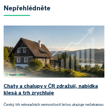
Nepřehlédněte
Chaty a chalupy v ČR zdražují, nabídka
klesá a trh zrychluje
Český trh rekreačních nemovitostí letos ukazuje nečekanou