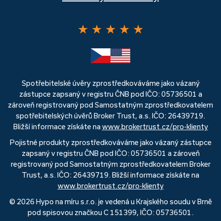
★
★
★
★
★
Spotřebitelské úvěry zprostředkováváme jako vázaný
zástupce zapsaný v registru ČNB pod IČO: 05736501 a
zároveň registrovaný pod Samostatným zprostředkovatelem
spotřebitelských úvěrů Broker Trust, a.s. IČO: 26439719.
Bližší informace získáte na
www.brokertrust.cz/pro-klienty
Pojistné produkty zprostředkováváme jako vázaný zástupce
zapsaný v registru ČNB pod IČO: 05736501 a zároveň
registrovaný pod Samostatným zprostředkovatelem Broker
Trust, a.s. IČO: 26439719. Bližší informace získáte na
www.brokertrust.cz/pro-klienty
© 2026 Hypo na míru s.r.o. je vedená u Krajského soudu v Brně
pod spisovou značkou C 151399, IČO: 05736501.