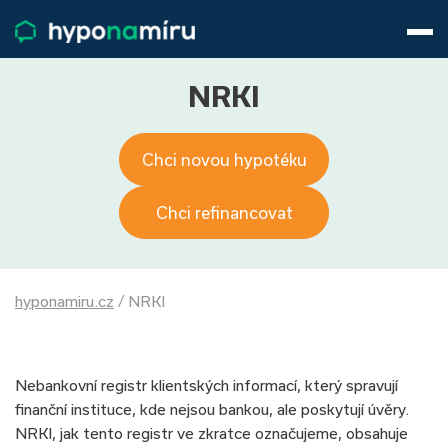
Hypotéky
Životní pojištění
Pojištění nemovitosti
NRKI
Články
O nás
Chci novou hypotéku
800 688 388
9−16 hod.
Přihlásit
Chci refinancovat
hyponamiru.cz
/
NRKI
Nebankovní registr klientských informací, který spravují
finanční instituce, kde nejsou bankou, ale poskytují úvěry.
NRKI, jak tento registr ve zkratce označujeme, obsahuje