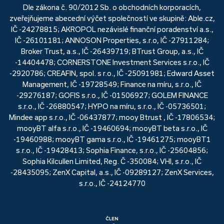
Dle zákona č. 90/2012 Sb. o obchodních korporacích,
zveřejňujeme abecední výčet společností ve skupině: Able.cz,
IČ -24278815; AKROPOL nezávislé finanční poradenství a.s.,
IČ -26101181; ANNOSON Properties, s.r.o, IČ -27911284;
Broker Trust, a.s., IČ -26439719; BTrust Group, a.s., IČ
-14404478; CORNERSTONE Investment Services s.r.o., IČ
-2920786; CREAFIN, spol. s r.o., IČ -25091981; Edward Asset
Management, IČ -19728549; Finance na míru, s.r.o., IČ
-29276187; GOFIS s.r.o., IČ -01506927; GOLEM FINANCE
s.r.o., IČ -26880547; HYPO na míru, s.r.o., IČ -05736501;
Mindee app s.r.o., IČ -06437877; mooy Btrust , IČ -17806534;
mooyBT alfa s.r.o., IČ -19460694; mooyBT beta s.r.o., IČ
-19460988; mooyBT gama s.r.o., IČ -19461275; mooyBT1
s.r.o., IČ -19428413; Sophia Finance, s.r.o., IČ -25604856;
Sophia Kilcullen Limited, Reg. Č -350084; VHI, s.r.o., IČ
-28435095; ZenX Capital, a.s., IČ -09289127; ZenX Services,
s.r.o., IČ -24124770