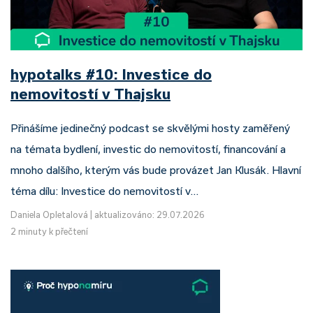
hypotalks #10: Investice do
nemovitostí v Thajsku
Přinášíme jedinečný podcast se skvělými hosty zaměřený
na témata bydlení, investic do nemovitostí, financování a
mnoho dalšího, kterým vás bude provázet Jan Klusák. Hlavní
téma dílu: Investice do nemovitostí v…
Daniela Opletalová
|
aktualizováno: 29.07.2026
2 minuty k přečtení