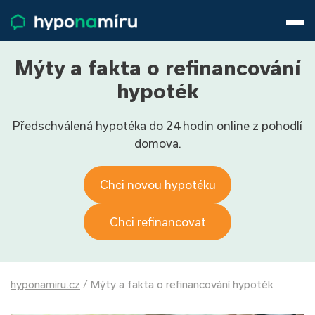
Hypotéky
Životní pojištění
Pojištění nemovitosti
Mýty a fakta o refinancování
Články
hypoték
O nás
Předschválená hypotéka do 24 hodin online z pohodlí
800 688 388
9−16 hod.
domova.
Přihlásit
Chci novou hypotéku
Chci refinancovat
hyponamiru.cz
/
Mýty a fakta o refinancování hypoték