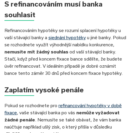
S refinancováním musí banka
souhlasit
Refinancováním hypotéky se rozumí splacení hypotéky u
vaší stávající banky a
sjednání hypotéky
u jiné banky. Pokud
se rozhodnete využít výhodnější nabídku konkurence,
nemusíte mít žádný souhlas
od vaší stávající banky.
Stačí, když před koncem fixace bance sdělíte, že budete
úvěr refinancovat. V ideálním případě je dobré oznámit
bance tento záměr 30 dnů před koncem fixace hypotéky.
Zaplatím vysoké penále
Pokud se rozhodnete pro
refinancování hypotéky v době
fixace
, vaše stávající banka po vás
nemůže vyžadovat
žádné penále
. Nemusíte se také obávat, že vám banka
naúčtuje například ušlý zisk, o který přišla v důsledku