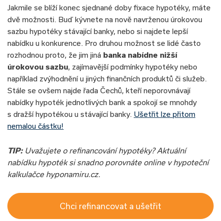
Jakmile se blíží konec sjednané doby fixace hypotéky, máte
dvě možnosti. Buď kývnete na nově navrženou úrokovou
sazbu hypotéky stávající banky, nebo si najdete lepší
nabídku u konkurence. Pro druhou možnost se lidé často
rozhodnou proto, že jim jiná
banka nabídne nižší
úrokovou sazbu
, zajímavější podmínky hypotéky nebo
například zvýhodnění u jiných finančních produktů či služeb.
Stále se ovšem najde řada Čechů, kteří neporovnávají
nabídky hypoték jednotlivých bank a spokojí se mnohdy
s dražší hypotékou u stávající banky.
Ušetřit lze přitom
nemalou částku!
TIP:
Uvažujete o refinancování hypotéky? Aktuální
nabídku hypoték si snadno porovnáte online v hypoteční
kalkulačce hyponamiru.cz.
Chci refinancovat a ušetřit