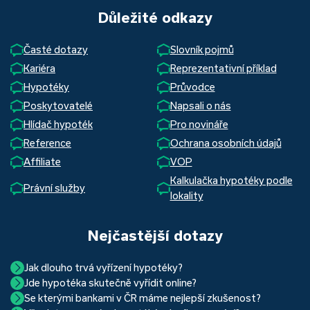
Důležité odkazy
Časté dotazy
Slovník pojmů
Kariéra
Reprezentativní příklad
Hypotéky
Průvodce
Poskytovatelé
Napsali o nás
Hlídač hypoték
Pro novináře
Reference
Ochrana osobních údajů
Affiliate
VOP
Kalkulačka hypotéky podle
Právní služby
lokality
Nejčastější dotazy
Jak dlouho trvá vyřízení hypotéky?
Jde hypotéka skutečně vyřídit online?
Hypotéka se dá zvládnout za měsíc i za tři. Nejčastěji její
Se kterými bankami v ČR máme nejlepší zkušenost?
Ano, skutečně jde. Díky moderním technologiím, které
uzavření trvá okolo 2 měsíců. Důvodem je především