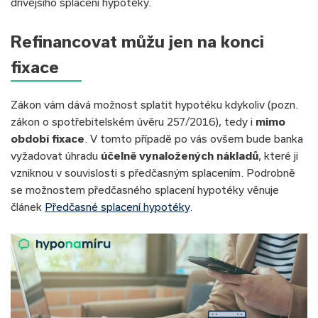
dřívějšího splacení hypotéky.
Refinancovat můžu jen na konci
fixace
Zákon vám dává možnost splatit hypotéku kdykoliv (pozn.
zákon o spotřebitelském úvěru 257/2016), tedy i
mimo
období fixace
. V tomto případě po vás ovšem bude banka
vyžadovat úhradu
účelně vynaložených nákladů
, které ji
vzniknou v souvislosti s předčasným splacením. Podrobně
se možnostem předčasného splacení hypotéky věnuje
článek
Předčasné splacení hypotéky
.