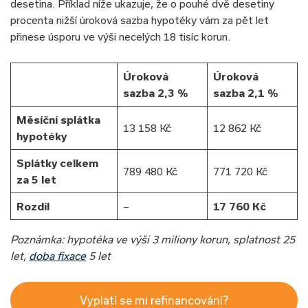
desetina. Příklad níže ukazuje, že o pouhé dvě desetiny
procenta nižší úroková sazba hypotéky vám za pět let
přinese úsporu ve výši necelých 18 tisíc korun.
Úroková
Úroková
sazba 2,3 %
sazba 2,1 %
Měsíční splátka
13 158 Kč
12 862 Kč
hypotéky
Splátky celkem
789 480 Kč
771 720 Kč
za 5 let
Rozdíl
–
17 760 Kč
Poznámka: hypotéka ve výši 3 miliony korun, splatnost 25
let,
doba fixace
5 let
Vyplatí se mi refinancování?