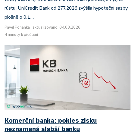
růstu. UniCredit Bank od 27.7.2026 zvýšila hypoteční sazby
plošně o 0,1…
Pavel Pohanka
|
aktualizováno: 04.08.2026
4 minuty k přečtení
Komerční banka: pokles zisku
neznamená slabší banku