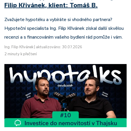
Filip Křivánek, klient: Tomáš B.
Zvažujete hypotéku a vybíráte si vhodného partnera?
Hypoteční specialista Ing. Filip Křivánek získal další skvělou
recenzi a s financováním vašeho bydlení rád pomůže i vám.
Ing. Filip Křivánek
|
aktualizováno: 30.07.2026
2 minuty k přečtení