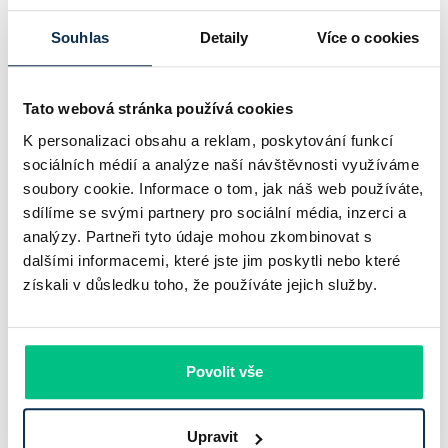
Zvýhodněné podmínky
Souhlas
Detaily
Více o cookies
Přehledné hypoteční bankovnictví
Tato webová stránka používá cookies
Sledujte novinky z hypotečního světa společně s námi
K personalizaci obsahu a reklam, poskytování funkcí
sociálních médií a analýze naší návštěvnosti využíváme
soubory cookie. Informace o tom, jak náš web používáte,
sdílíme se svými partnery pro sociální média, inzerci a
Přihlásit
analýzy. Partneři tyto údaje mohou zkombinovat s
dalšími informacemi, které jste jim poskytli nebo které
získali v důsledku toho, že používáte jejich služby.
Napsali o nás
Povolit vše
★
★
★
★
★
Upravit
Hodnocení:
4.9
|
579
recenzí