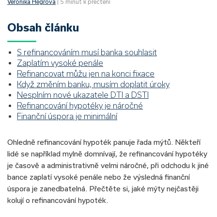
Veronika Hegrová
| 5 minut k přečtení
Obsah článku
S refinancováním musí banka souhlasit
Zaplatím vysoké penále
Refinancovat můžu jen na konci fixace
Když změním banku, musím doplatit úroky
Nesplním nové ukazatele DTI a DSTI
Refinancování hypotéky je náročné
Finanční úspora je minimální
Ohledně refinancování hypoték panuje řada mýtů. Někteří
lidé se například mylně domnívají, že refinancování hypotéky
je časově a administrativně velmi náročné, při odchodu k jiné
bance zaplatí vysoké penále nebo že výsledná finanční
úspora je zanedbatelná. Přečtěte si, jaké mýty nejčastěji
kolují o refinancování hypoték.