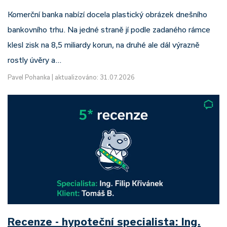
Komerční banka nabízí docela plastický obrázek dnešního
bankovního trhu. Na jedné straně jí podle zadaného rámce
klesl zisk na 8,5 miliardy korun, na druhé ale dál výrazně
rostly úvěry a…
Pavel Pohanka
|
aktualizováno: 31.07.2026
Recenze - hypoteční specialista: Ing.