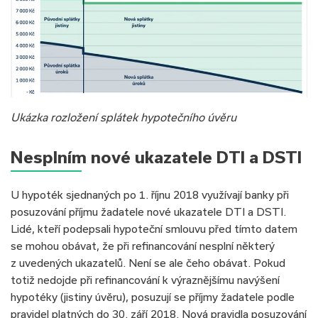
Ukázka rozložení splátek hypotečního úvěru
Nesplním nové ukazatele DTI a DSTI
U hypoték sjednaných po 1. říjnu 2018 využívají banky při
posuzování příjmu žadatele nové ukazatele DTI a DSTI.
Lidé, kteří podepsali hypoteční smlouvu před tímto datem
se mohou obávat, že při refinancování nesplní některý
z uvedených ukazatelů. Není se ale čeho obávat. Pokud
totiž nedojde při refinancování k výraznějšímu navýšení
hypotéky (jistiny úvěru), posuzují se příjmy žadatele podle
pravidel platných do 30. září 2018. Nová pravidla posuzování