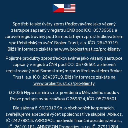
Spotřebitelské úvěry zprostředkováváme jako vázaný
zástupce zapsaný v registru ČNB pod IČO: 05736501 a
zároveň registrovaný pod Samostatným zprostředkovatelem
spotřebitelských úvěrů Broker Trust, a.s. IČO: 26439719.
Bližší informace získáte na
www.brokertrust.cz/pro-klienty
Pojistné produkty zprostředkováváme jako vázaný zástupce
zapsaný v registru ČNB pod IČO: 05736501 a zároveň
registrovaný pod Samostatným zprostředkovatelem Broker
Trust, a.s. IČO: 26439719. Bližší informace získáte na
www.brokertrust.cz/pro-klienty
© 2026 Hypo na míru s.r.o. je vedená u Městského soudu v
Praze pod spisovou značkou C 269834, IČO: 05736501.
Dle zákona č. 90/2012 Sb. o obchodních korporacích,
zveřejňujeme abecední výčet společností ve skupině: Able.cz,
IČ -24278815; AKROPOL nezávislé finanční poradenství a.s.,
IČ -26101181; ANNOSON Properties, s.r.o, IČ -27911284;