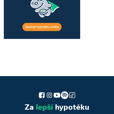
Za
lepší
hypotéku