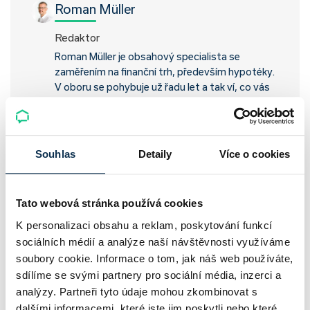
Roman Müller
Redaktor
Roman Müller je obsahový specialista se
zaměřením na finanční trh, především hypotéky.
V oboru se pohybuje už řadu let a tak ví, co vás
zajímá.
Souhlas
Detaily
Více o cookies
Sdílet na
Hypotéky
Splácení hypotéky
Tato webová stránka používá cookies
K personalizaci obsahu a reklam, poskytování funkcí
Online sjednání hypotéky
sociálních médií a analýze naší návštěvnosti využíváme
Podpora online hypotečního specialisty
soubory cookie. Informace o tom, jak náš web používáte,
Zvýhodněné podmínky
sdílíme se svými partnery pro sociální média, inzerci a
Přehledné hypoteční bankovnictví
analýzy. Partneři tyto údaje mohou zkombinovat s
dalšími informacemi, které jste jim poskytli nebo které