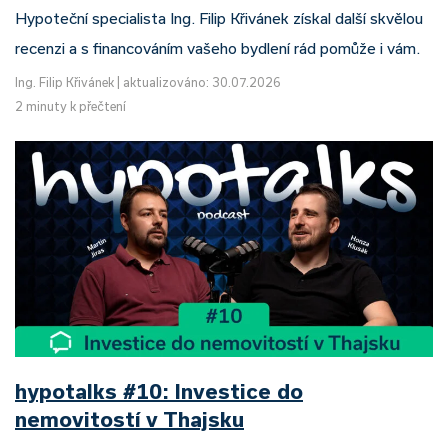
Hypoteční specialista Ing. Filip Křivánek získal další skvělou
recenzi a s financováním vašeho bydlení rád pomůže i vám.
Ing. Filip Křivánek
|
aktualizováno: 30.07.2026
2 minuty k přečtení
hypotalks #10: Investice do
nemovitostí v Thajsku