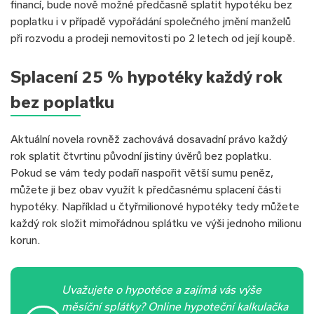
financí, bude nově možné předčasně splatit hypotéku bez
poplatku i v případě vypořádání společného jmění manželů
při rozvodu a prodeji nemovitosti po 2 letech od její koupě.
Splacení 25 % hypotéky každý rok
bez poplatku
Aktuální novela rovněž zachovává dosavadní právo každý
rok splatit čtvrtinu původní jistiny úvěrů bez poplatku.
Pokud se vám tedy podaří naspořit větší sumu peněz,
můžete ji bez obav využít k předčasnému splacení části
hypotéky. Například u čtyřmilionové hypotéky tedy můžete
každý rok složit mimořádnou splátku ve výši jednoho milionu
korun.
Uvažujete o hypotéce a zajímá vás výše
měsíční splátky? Online hypoteční kalkulačka