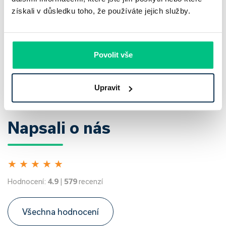
získali v důsledku toho, že používáte jejich služby.
Sledujte novinky z hypotečního světa společně s námi
Povolit vše
Přihlásit
Upravit
Napsali o nás
★
★
★
★
★
Hodnocení:
4.9
|
579
recenzí
Všechna hodnocení