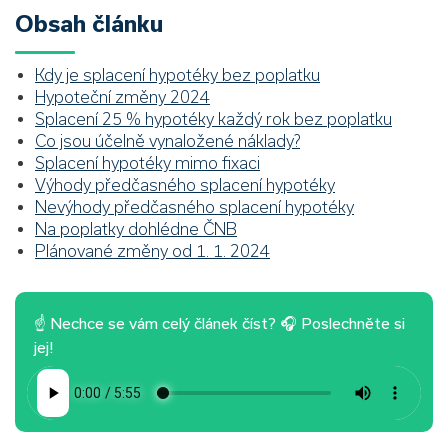
Obsah článku
Kdy je splacení hypotéky bez poplatku
Hypoteční změny 2024
Splacení 25 % hypotéky každý rok bez poplatku
Co jsou účelně vynaložené náklady?
Splacení hypotéky mimo fixaci
Výhody předčasného splacení hypotéky
Nevýhody předčasného splacení hypotéky
Na poplatky dohlédne ČNB
Plánované změny od 1. 1. 2024
☝ Nechce se vám celý článek číst? 🎧 Poslechněte si
jej!