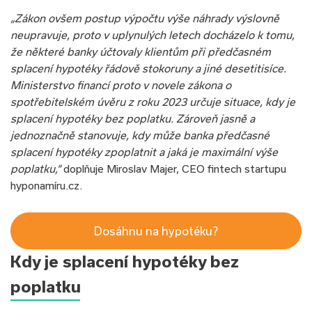
„Zákon ovšem postup výpočtu výše náhrady výslovně
neupravuje, proto v uplynulých letech docházelo k tomu,
že některé banky účtovaly klientům při předčasném
splacení hypotéky řádově stokoruny a jiné desetitisíce.
Ministerstvo financí proto v novele zákona o
spotřebitelském úvěru z roku 2023 určuje situace, kdy je
splacení hypotéky bez poplatku. Zároveň jasně a
jednoznačně stanovuje, kdy může banka předčasné
splacení hypotéky zpoplatnit a jaká je maximální výše
poplatku,“
doplňuje Miroslav Majer, CEO fintech startupu
hyponamíru.cz.
Dosáhnu na hypotéku?
Kdy je splacení hypotéky bez
poplatku