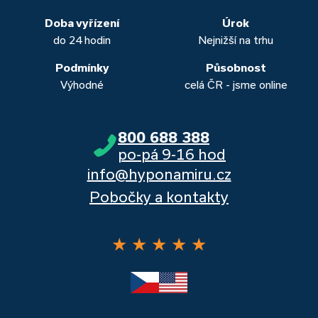
banka, Moneta a Raiffeisenbank.
Doba vyřízení
Úrok
do 24 hodin
Nejnižší na trhu
Podmínky
Působnost
Výhodné
celá ČR - jsme online
800 688 388
po-pá 9-16 hod
info@hyponamiru.cz
Pobočky a kontakty
★
★
★
★
★