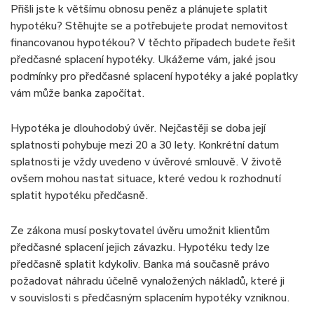
Přišli jste k většímu obnosu peněz a plánujete splatit
hypotéku? Stěhujte se a potřebujete prodat nemovitost
financovanou hypotékou? V těchto případech budete řešit
předčasné splacení hypotéky. Ukážeme vám, jaké jsou
podmínky pro předčasné splacení hypotéky a jaké poplatky
vám může banka započítat.
Hypotéka je dlouhodobý úvěr. Nejčastěji se doba její
splatnosti pohybuje mezi 20 a 30 lety. Konkrétní datum
splatnosti je vždy uvedeno v úvěrové smlouvě. V životě
ovšem mohou nastat situace, které vedou k rozhodnutí
splatit hypotéku předčasně.
Ze zákona musí poskytovatel úvěru umožnit klientům
předčasné splacení jejich závazku. Hypotéku tedy lze
předčasně splatit kdykoliv. Banka má současně právo
požadovat náhradu účelně vynaložených nákladů, které ji
v souvislosti s předčasným splacením hypotéky vzniknou.