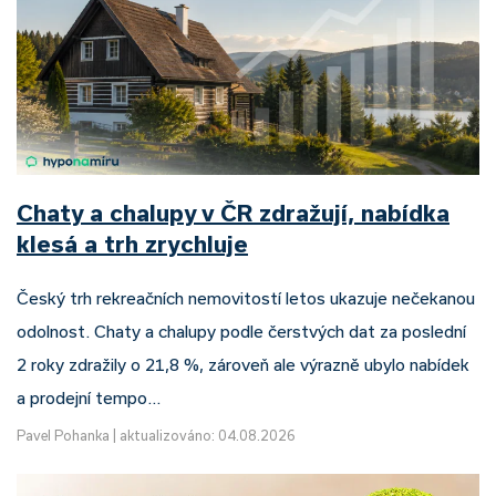
Chaty a chalupy v ČR zdražují, nabídka
klesá a trh zrychluje
Český trh rekreačních nemovitostí letos ukazuje nečekanou
odolnost. Chaty a chalupy podle čerstvých dat za poslední
2 roky zdražily o 21,8 %, zároveň ale výrazně ubylo nabídek
a prodejní tempo…
Pavel Pohanka
|
aktualizováno: 04.08.2026