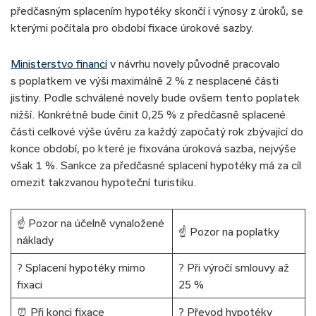
předčasným splacením hypotéky skončí i výnosy z úroků, se
kterými počítala pro období fixace úrokové sazby.
Ministerstvo financí
v návrhu novely původně pracovalo
s poplatkem ve výši maximálně 2 % z nesplacené části
jistiny. Podle schválené novely bude ovšem tento poplatek
nižší. Konkrétně bude činit 0,25 % z předčasně splacené
části celkové výše úvěru za každý započatý rok zbývající do
konce období, po které je fixována úroková sazba, nejvýše
však 1 %. Sankce za předčasné splacení hypotéky má za cíl
omezit takzvanou hypoteční turistiku.
☝️ Pozor na účelně vynaložené
☝️ Pozor na poplatky
náklady
? Splacení hypotéky mimo
? Při výročí smlouvy až
fixaci
25 %
⏰ Při konci fixace
? Převod hypotéky