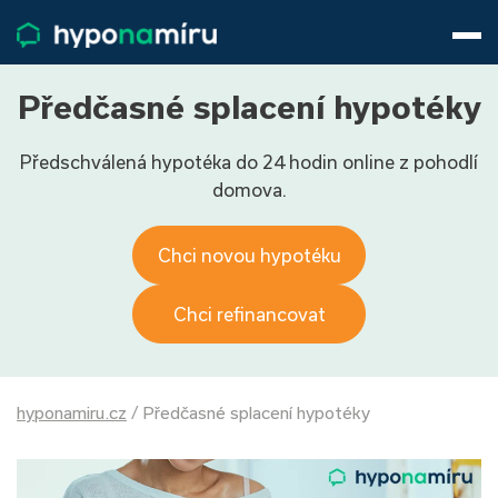
Hypotéky
Životní pojištění
Pojištění nemovitosti
Předčasné splacení hypotéky
Články
Předschválená hypotéka do 24 hodin online z pohodlí
O nás
domova.
800 688 388
9−16 hod.
Přihlásit
Chci novou hypotéku
Chci refinancovat
hyponamiru.cz
/
Předčasné splacení hypotéky