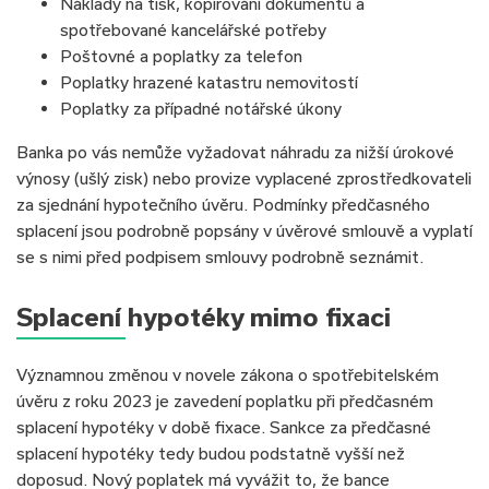
Náklady na tisk, kopírování dokumentů a
spotřebované kancelářské potřeby
Poštovné a poplatky za telefon
Poplatky hrazené katastru nemovitostí
Poplatky za případné notářské úkony
Banka po vás nemůže vyžadovat náhradu za nižší úrokové
výnosy (ušlý zisk) nebo provize vyplacené zprostředkovateli
za sjednání hypotečního úvěru. Podmínky předčasného
splacení jsou podrobně popsány v úvěrové smlouvě a vyplatí
se s nimi před podpisem smlouvy podrobně seznámit.
Splacení hypotéky mimo fixaci
Významnou změnou v novele zákona o spotřebitelském
úvěru z roku 2023 je zavedení poplatku při předčasném
splacení hypotéky v době fixace. Sankce za předčasné
splacení hypotéky tedy budou podstatně vyšší než
doposud. Nový poplatek má vyvážit to, že bance