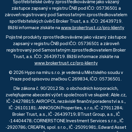
Spotřebitelské úvěry zprostředkováváme jako vázaný
zástupce zapsaný v registru ČNB pod IČO: 05736501 a
zároveň registrovaný pod Samostatným zprostředkovatelem
spotřebitelských úvěrů Broker Trust, a.s. IČO: 26439719.
Bližší informace získáte na
www.brokertrust.cz/pro-klienty
Pojistné produkty zprostředkováváme jako vázaný zástupce
zapsaný v registru ČNB pod IČO: 05736501 a zároveň
registrovaný pod Samostatným zprostředkovatelem Broker
Trust, a.s. IČO: 26439719. Bližší informace získáte na
www.brokertrust.cz/pro-klienty
© 2026 Hypo na míru s.r.o. je vedená u Městského soudu v
Praze pod spisovou značkou C 269834, IČO: 05736501.
Dle zákona č. 90/2012 Sb. o obchodních korporacích,
zveřejňujeme abecední výčet společností ve skupině: Able.cz,
IČ -24278815; AKROPOL nezávislé finanční poradenství a.s.,
IČ -26101181; ANNOSON Properties, s.r.o, IČ -27911284;
Broker Trust, a.s., IČ -26439719; BTrust Group, a.s., IČ
-14404478; CORNERSTONE Investment Services s.r.o., IČ
-2920786; CREAFIN, spol. s r.o., IČ -25091981; Edward Asset