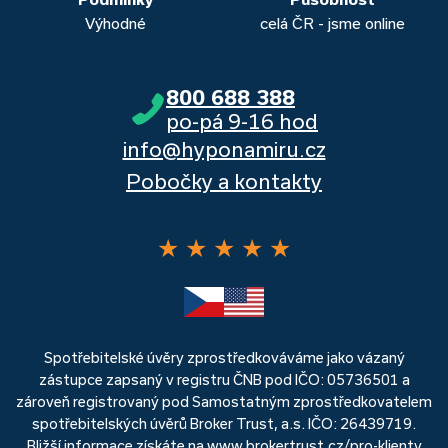
Výhodné
celá ČR - jsme online
800 688 388
po-pá 9-16 hod
info@hyponamiru.cz
Pobočky a kontakty
★
★
★
★
★
Spotřebitelské úvěry zprostředkováváme jako vázaný
zástupce zapsaný v registru ČNB pod IČO: 05736501 a
zároveň registrovaný pod Samostatným zprostředkovatelem
spotřebitelských úvěrů Broker Trust, a.s. IČO: 26439719.
Bližší informace získáte na
www.brokertrust.cz/pro-klienty