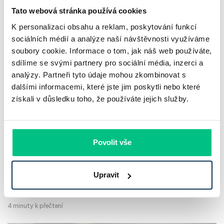
Tato webová stránka používá cookies
K personalizaci obsahu a reklam, poskytování funkcí
sociálních médií a analýze naší návštěvnosti využíváme
soubory cookie. Informace o tom, jak náš web používáte,
sdílíme se svými partnery pro sociální média, inzerci a
analýzy. Partneři tyto údaje mohou zkombinovat s
UniCredit Bank od 27.7.2026 zdražuje
dalšími informacemi, které jste jim poskytli nebo které
hypotéky, zatímco Raiffeisenbank
získali v důsledku toho, že používáte jejich služby.
prodloužila slevu do 6.9.2026
Český hypoteční trh na konci července 2026 potvrzuje, že
Povolit vše
sazby zůstávají pod tlakem a část bank pokračuje v jejich
růstu. UniCredit Bank od 27.7.2026 zvýšila hypoteční sazby
Upravit
plošně o 0,1…
Pavel Pohanka
|
aktualizováno: 04.08.2026
4 minuty k přečtení