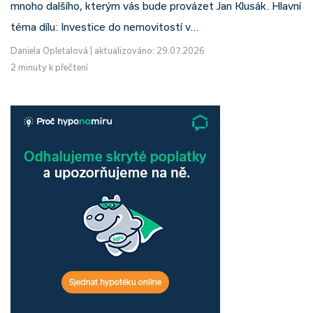
mnoho dalšího, kterým vás bude provázet Jan Klusák. Hlavní
téma dílu: Investice do nemovitostí v…
Daniela Opletalová
|
aktualizováno: 29.07.2026
2 minuty k přečtení