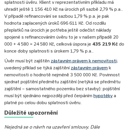
splatnosti úvěru. Klient v reprezentativním příkladu má
uhradit ještě 1 156 410 Kč na úrocích při sazbě 2,79 % p.a..
V případě refinancování se sazbou 1,79 % p.a. je pak
hodnota zaplacených úroků 696 611 Kč. Od rozdílu
přeplatků na úrocích je potřeba ještě odečíst náklady
spojené s refinancováním úvěru to je v našem případě 20
000 + 4 580 = 24 580 Kč, celková úspora je
435 219 Kč
do
konce doby splatnosti s úrokem 1,79 % p.a..
Úvěr musí být zajištěn
zástavním právem k nemovitosti
;
uvedený příklad se týká zajištění
zástavním právem
k
nemovitosti o hodnotě nejméně 3 500 000 Kč. Povinnost
sjednat pojištění předmětu zajištění (netýká se předmětu
zajištění – samostatného pozemku bez stavby): pojištění
musí být sjednáno nejpozději před čerpáním
hypotéky
a
platné po celou dobu splatnosti úvěru.
Důležité upozornění
Nejedná se o návrh na uzavření smlouvy. Dále