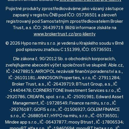
Pojistné produkty zprostředkováváme jako vázaný zástupce
zapsaný v registru ČNB pod IČO: 05736501 a zároveň
registrovaný pod Samostatným zprostředkovatelem Broker
Trust, a.s. IČO: 26439719. Bližší informace získáte na
www.brokertrust.cz/pro-klienty
© 2026 Hypo na míru s.r.o. je vedená u Krajského soudu v Brně
pod spisovou značkou C 151399, IČO: 05736501.
Dle zákona č. 90/2012 Sb. o obchodních korporacích,
zveřejňujeme abecední výčet společností ve skupině: Able.cz,
IČ -24278815; AKROPOL nezávislé finanční poradenství a.s.,
IČ -26101181; ANNOSON Properties, s.r.o, IČ -27911284;
Broker Trust, a.s., IČ -26439719; BTrust Group, a.s., IČ
-14404478; CORNERSTONE Investment Services s.r.o., IČ
-2920786; CREAFIN, spol. s r.o., IČ -25091981; Edward Asset
Management, IČ -19728549; Finance na míru, s.r.o., IČ
-29276187; GOFIS s.r.o., IČ -01506927; GOLEM FINANCE
s.r.o., IČ -26880547; HYPO na míru, s.r.o., IČ -05736501;
Mindee app s.r.o., IČ -06437877; mooy Btrust , IČ -17806534;
mooyBT alfa s.r.o., IČ -19460694; mooyBT beta s.r.o., IČ