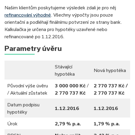
Našim klientům poskytujeme výsledek zdali je pro něj
refinancování výhodné
. Všechny výpočty jsou pouze
orientační a podléhají finálnímu potvrzení ze strany bank.
Kalkulačka je určena pro hypotéky uzavřené nebo
refinancované po 1.12.2016.
Parametry úvěru
Stávající
Nová hypotéka
hypotéka
Původní výše úvěru
3 000 000 Kč
/
2 770 737 Kč /
/ Aktuální zůstatek
2 770 737 Kč
2 770 737 Kč
Datum podpisu
1.12.2016
1.12.2016
hypotéky
Úrok
2,79 % p.a.
1,79 % p.a.