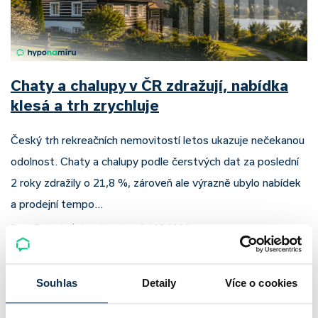
Chaty a chalupy v ČR zdražují, nabídka
klesá a trh zrychluje
Český trh rekreačních nemovitostí letos ukazuje nečekanou
odolnost. Chaty a chalupy podle čerstvých dat za poslední
2 roky zdražily o 21,8 %, zároveň ale výrazně ubylo nabídek
a prodejní tempo…
Pavel Pohanka
|
aktualizováno: 04.08.2026
Souhlas
Detaily
Více o cookies