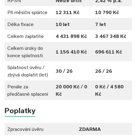
RPSN
Nelze určit
2,42 % p.a.
Při měsíční splátce
12 311 Kč
10 790 Kč
Délka fixace
10 let
7 let
Celkem zaplatíte
4 431 898 Kč
3 467 348 Kč
Celkem úroky do
1 156 410 Kč
696 611 Kč
konce splatnosti
Splatnost úvěru /
30 / 26
26 / 26
zbývá doplatit (let)
Penále za
20 000 Kč / 0
0 Kč / 4 580
předčasné splacení
Kč
Kč
Poplatky
Zpracování úvěru
ZDARMA