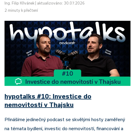
Ing. Filip Křivánek
|
aktualizováno: 30.07.2026
2 minuty k přečtení
hypotalks #10: Investice do
nemovitostí v Thajsku
Přinášíme jedinečný podcast se skvělými hosty zaměřený
na témata bydlení, investic do nemovitostí, financování a