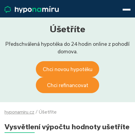
Hypotéky
Životní pojištění
Pojištění nemovitosti
Úšetříte
Články
Předschválená hypotéka do 24 hodin online z pohodlí
O nás
domova.
800 688 388
9−16 hod.
Přihlásit
Chci novou hypotéku
Chci refinancovat
hyponamiru.cz
/
Úšetříte
Vysvětlení výpočtu hodnoty ušetříte