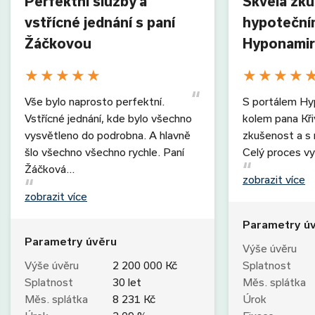
Perfektní služby a
Skvělá zk
vstřícné jednání s paní
hypoteční
Žáčkovou
Hyponamir
★
★
★
★
★
★
★
★
★
Vše bylo naprosto perfektní.
S portálem Hy
Vstřícné jednání, kde bylo všechno
kolem pana Kř
vysvětleno do podrobna. A hlavně
zkušenost a s r
šlo všechno všechno rychle. Paní
Celý proces vy
Žáčková…
zobrazit více
zobrazit více
Parametry ú
Parametry úvěru
Výše úvěru
Výše úvěru
2 200 000 Kč
Splatnost
Splatnost
30 let
Měs. splátka
Měs. splátka
8 231 Kč
Úrok