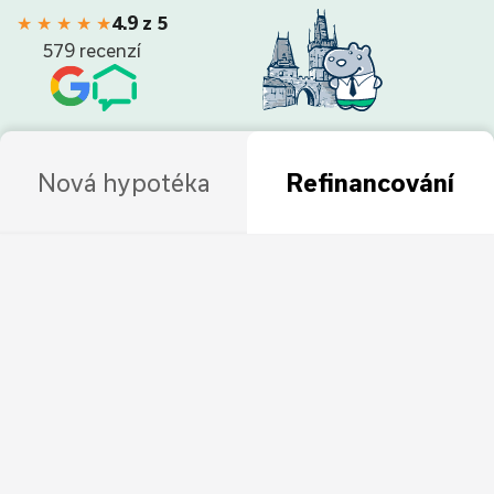
★
★
★
★
★
4.9 z 5
579 recenzí
Nová hypotéka
Refinancování