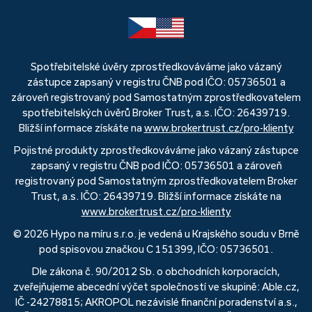
Spotřebitelské úvěry zprostředkováváme jako vázaný
zástupce zapsaný v registru ČNB pod IČO: 05736501 a
zároveň registrovaný pod Samostatným zprostředkovatelem
spotřebitelských úvěrů Broker Trust, a.s. IČO: 26439719.
Bližší informace získáte na
www.brokertrust.cz/pro-klienty
Pojistné produkty zprostředkováváme jako vázaný zástupce
zapsaný v registru ČNB pod IČO: 05736501 a zároveň
registrovaný pod Samostatným zprostředkovatelem Broker
Trust, a.s. IČO: 26439719. Bližší informace získáte na
www.brokertrust.cz/pro-klienty
© 2026 Hypo na míru s.r.o. je vedená u Krajského soudu v Brně
pod spisovou značkou C 151399, IČO: 05736501.
Dle zákona č. 90/2012 Sb. o obchodních korporacích,
zveřejňujeme abecední výčet společností ve skupině: Able.cz,
IČ -24278815; AKROPOL nezávislé finanční poradenství a.s.,