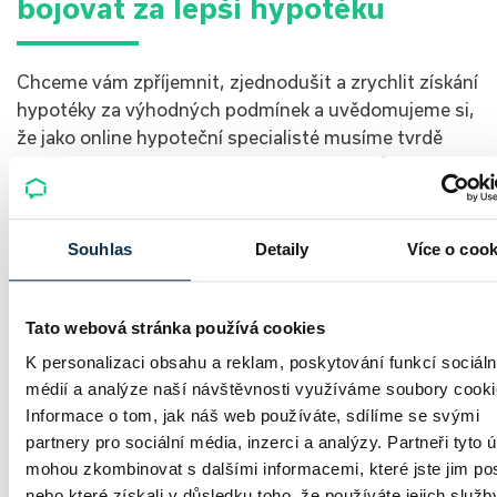
bojovat za lepší hypotéku
Chceme vám zpříjemnit, zjednodušit a zrychlit získání
hypotéky za výhodných podmínek a uvědomujeme si,
že jako online hypoteční specialisté musíme tvrdě
pracovat na tom, abychom si získali vaši důvěru.
Jsme plně regulování Českou národní bankou a
úřadem pro ochranu osobních údajů. Samozřejmostí
Souhlas
Detaily
Více o cook
u nás je, že všichni naši specialisté jsou kvalifikovaní,
zkušení a přátelští.
Vyvinuli jsme technologii, díky které dokážeme
Tato webová stránka používá cookies
srovnat přes 25 000 kombinací hypoték, abychom
K personalizaci obsahu a reklam, poskytování funkcí sociáln
zajistili, že budete mít vždy tu nejlepší nabídku. Navíc
médií a analýze naší návštěvnosti využíváme soubory cooki
vám budeme partnery v průběhu celého života vaší
Informace o tom, jak náš web používáte, sdílíme se svými
hypotéky tak, aby vám nikdy neutekla možnost
partnery pro sociální média, inzerci a analýzy. Partneři tyto 
mimořádných splátek nebo refinancování.
mohou zkombinovat s dalšími informacemi, které jste jim pos
nebo které získali v důsledku toho, že používáte jejich služb