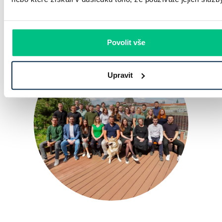
Jako všichni zprostředkovatelé v hypotékách jsme i
my placeni od bankovních domů a nikdy vám
nebudeme účtovat jakékoliv poplatky navíc. Jsme tu
pro vás kdykoliv a odkudkoliv.
Povolit vše
Upravit