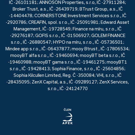
IČ -26101181; ANNOSON Properties, s.r.o, IČ -27911284;
Broker Trust, a.s., IČ -26439719; BTrust Group, a.s., IČ
-14404478; CORNERSTONE Investment Services s.r.o., IČ
-2920786; CREAFIN, spol. s r.o., IČ -25091981; Edward Asset
Management, IČ -19728549; Finance na míru, s.r.o., IČ
-29276187; GOFIS s.r.o., IČ -01506927; GOLEM FINANCE
s.r.o., IČ -26880547; HYPO na míru, s.r.o., IČ -05736501;
Mindee app s.r.o., IČ -06437877; mooy Btrust , IČ -17806534;
mooyBT alfa s.r.o., IČ -19460694; mooyBT beta s.r.o., IČ
-19460988; mooyBT gama s.r.o., IČ -19461275; mooyBT1
s.r.o., IČ -19428413; Sophia Finance, s.r.o., IČ -25604856;
Sophia Kilcullen Limited, Reg. Č -350084; VHI, s.r.o., IČ
-28435095; ZenX Capital, a.s., IČ -09289127; ZenX Services,
s.r.o., IČ -24124770