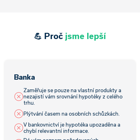
✅Měsíční splátka:
18 131 Kč
💪 Proč
jsme lepší
Banka
Zaměřuje se pouze na vlastní produkty a
nezajistí vám srovnání hypotéky z celého
trhu.
Plýtvání časem na osobních schůzkách.
V bankovnictví je hypotéka upozaděna a
chybí relevantní informace.