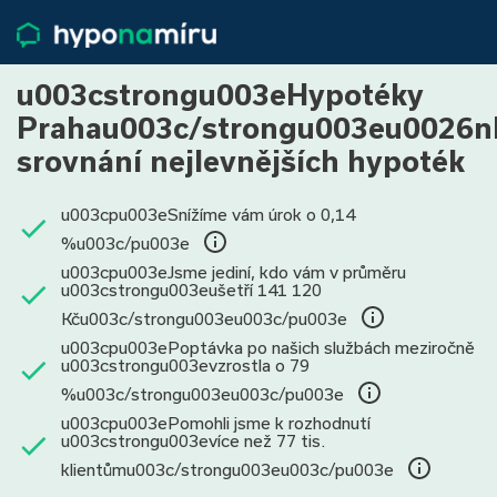
Hypotéky
Životní pojištění
u003cstrongu003eHypotéky
Pojištění nemovitosti
Prahau003c/strongu003eu0026n
Články
srovnání nejlevnějších hypoték
O nás
800 688 388
9−16 hod.
u003cpu003eSnížíme vám úrok o 0,14
Přihlásit
%u003c/pu003e
u003cpu003eJsme jediní, kdo vám v průměru
u003cstrongu003eušetří 141 120
Kču003c/strongu003eu003c/pu003e
u003cpu003ePoptávka po našich službách meziročně
u003cstrongu003evzrostla o 79
%u003c/strongu003eu003c/pu003e
u003cpu003ePomohli jsme k rozhodnutí
u003cstrongu003evíce než 77 tis.
klientůmu003c/strongu003eu003c/pu003e