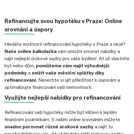
Refinancujte svou hypotéku v Praze: Online
srovnání a úspory
Hledáte možnosti refinancování hypotéky v Praze a okolí?
Naše online kalkulačka
vám umožní srovnat nabídky a
najít nejlepší úrokové sazby pro vaše bydlení. Ať už vlastníte
byt nebo dům,
pomůžeme vám najít výhodnější
podmínky
a
snížit vaše měsíční splátky díky
refinancování.
Nenechte si ujít příležitost k úsporám a
optimalizujte financování vaší nemovitosti.
Využijte nejlepší nabídky pro refinancování
Refinancování vaší hypotéky může být klíčem k lepším
finančním podmínkám. S naším online srovnáním můžete
snadno porovnat různé úrokové sazby
a najít tu
nejvýhodnější pro vás. Ať už hledáte nižší úrokovou sazbu