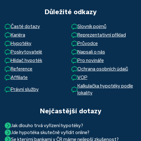
Důležité odkazy
Časté dotazy
Slovník pojmů
Kariéra
Reprezentativní příklad
Hypotéky
Průvodce
Poskytovatelé
Napsali o nás
Hlídač hypoték
Pro novináře
Reference
Ochrana osobních údajů
Affiliate
VOP
Kalkulačka hypotéky podle
Právní služby
lokality
Nejčastější dotazy
Jak dlouho trvá vyřízení hypotéky?
Jde hypotéka skutečně vyřídit online?
Hypotéka se dá zvládnout za měsíc i za tři. Nejčastěji její
Se kterými bankami v ČR máme nejlepší zkušenost?
Ano, skutečně jde. Díky moderním technologiím, které
uzavření trvá okolo 2 měsíců. Důvodem je především