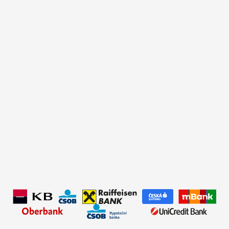
✅Typ úvěru:
Refinancování
✅Úrok:
od 4,69 %
✅Hodnota nemovitosti:
3 800 000 Kč
✅Doba splácení:
30 let
✅Výše úvěru:
3 500 000 Kč