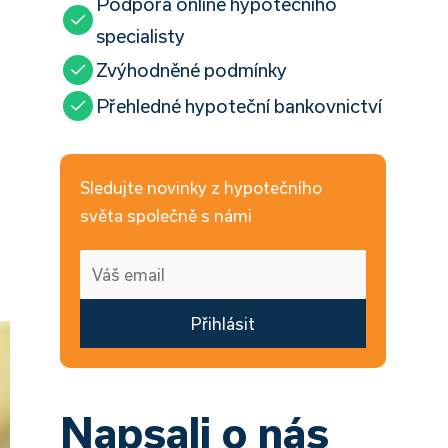
Podpora online hypotečního
specialisty
Zvýhodněné podmínky
i
Přehledné hypoteční bankovnictví
Sledujte novinky z hypotečního
světa společně s námi
Přihlásit
Napsali o nás