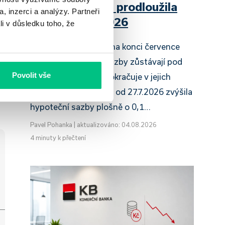
Raiffeisenbank prodloužila
, inzerci a analýzy. Partneři
slevu do 6.9.2026
li v důsledku toho, že
Český hypoteční trh na konci července
2026 potvrzuje, že sazby zůstávají pod
Povolit vše
tlakem a část bank pokračuje v jejich
růstu. UniCredit Bank od 27.7.2026 zvýšila
hypoteční sazby plošně o 0,1…
Pavel Pohanka
|
aktualizováno: 04.08.2026
4 minuty k přečtení