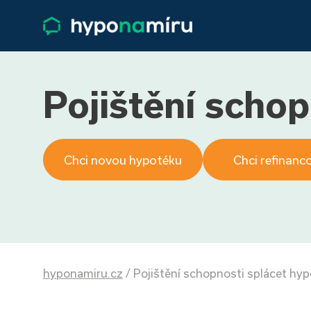
Pojištění scho
Chci novou hypotéku
Chci refinanc
hyponamiru.cz
/
Pojištění schopnosti splácet hy