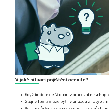
V jaké situaci pojištění oceníte?
Když budete delší dobu v pracovní neschopno
Stejně tomu může být i v případě ztráty zam
Když v důsledku nemoci nebo úrazu zůstanete