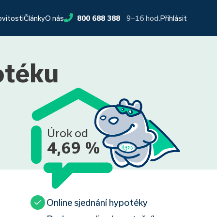
9−16 hod.
ovitosti
Články
O nás
800 688 388
Přihlásit
otéku
Úrok od
4,69 %
Online sjednání hypotéky