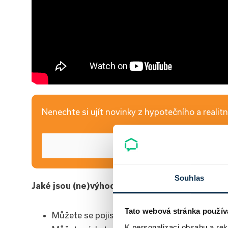
Nenechte si ujít novinky z hypotečního a realitní
Souhlas
Jaké jsou (ne)výhody pojištění proti neschopn
Tato webová stránka použív
Můžete se pojistit i pro případ ztráty zaměs
K personalizaci obsahu a re