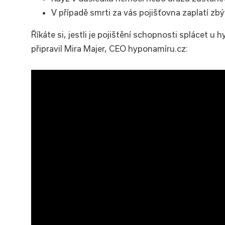
V případě smrti za vás pojišťovna zaplatí zbý
Říkáte si, jestli je pojištění schopnosti splácet u
připravil Mira Majer, CEO hyponamíru.cz: