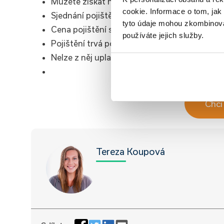
Můžete získat nižší úrokovou sazbu na úvěr, 
cookie. Informace o tom, jak
Sjednání pojištění není nijak náročné.
tyto údaje mohou zkombinovat
Cena pojištění se odvíjí od výše úvěru a pojiš
používáte jejich služby.
Pojištění trvá po dobu trvání úvěru.
Nelze z něj uplatnit daňový odpočet.
Chci 
Tereza Koupová