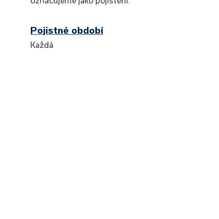
označujeme jako pojištění.
Pojistné období
Každá