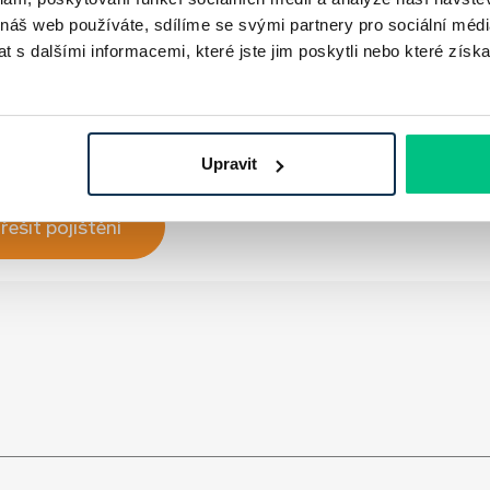
a to i o několik desetin procentního bodu.
 náš web používáte, sdílíme se svými partnery pro sociální média
 s dalšími informacemi, které jste jim poskytli nebo které získa
těných rizik.
Upravit
řešit pojištění