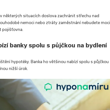
v některých situacích doslova zachránit střechu nad
u dlouhodobé nemoci nebo ztráty zaměstnání nebudete moc
 pojišťovna.
bízí banky spolu s půjčkou na bydlení
jištění hypotéky. Banka ho většinou nabízí spolu s půjčkou
nou nižší úrok.