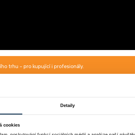
ho trhu – pro kupující i profesionály.
Přihlásit
Detaily
osti splácet
á cookies
tnání
klam, poskytování funkcí sociálních médií a analýze naší návšt