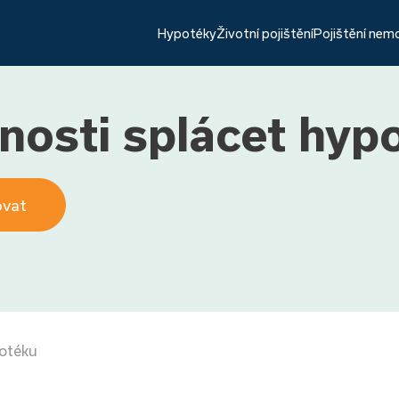
Hypotéky
Životní pojištění
Pojištění nem
pnosti splácet hyp
ovat
potéku