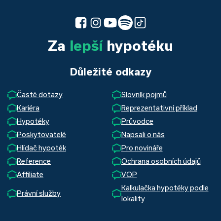
Za
lepší
hypotéku
Důležité odkazy
Časté dotazy
Slovník pojmů
Kariéra
Reprezentativní příklad
Hypotéky
Průvodce
Poskytovatelé
Napsali o nás
Hlídač hypoték
Pro novináře
Reference
Ochrana osobních údajů
Affiliate
VOP
Kalkulačka hypotéky podle
Právní služby
lokality