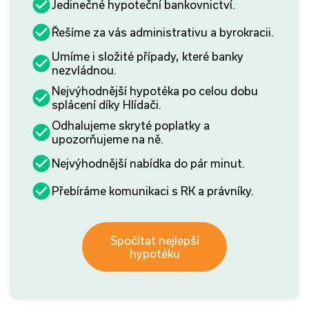
Jedinečné hypoteční bankovnictví.
Řešíme za vás administrativu a byrokracii.
Umíme i složité případy, které banky
nezvládnou.
Nejvýhodnější hypotéka po celou dobu
splácení díky Hlídači.
Odhalujeme skryté poplatky a
upozorňujeme na ně.
Nejvýhodnější nabídka do pár minut.
Přebíráme komunikaci s RK a právníky.
Spočítat nejlepší
hypotéku