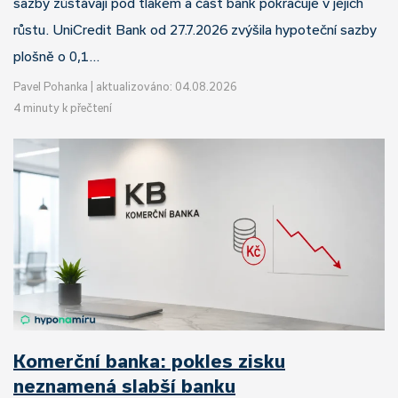
sazby zůstávají pod tlakem a část bank pokračuje v jejich
růstu. UniCredit Bank od 27.7.2026 zvýšila hypoteční sazby
plošně o 0,1…
Pavel Pohanka
|
aktualizováno: 04.08.2026
4 minuty k přečtení
Komerční banka: pokles zisku
neznamená slabší banku