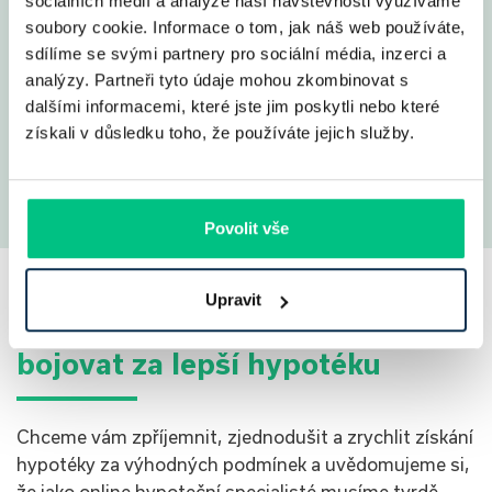
sociálních médií a analýze naší návštěvnosti využíváme
soubory cookie. Informace o tom, jak náš web používáte,
sdílíme se svými partnery pro sociální média, inzerci a
analýzy. Partneři tyto údaje mohou zkombinovat s
dalšími informacemi, které jste jim poskytli nebo které
Ukázat všechny
získali v důsledku toho, že používáte jejich služby.
příběhy
Povolit vše
Upravit
Jsme připraveni pro vás
bojovat za lepší hypotéku
Chceme vám zpříjemnit, zjednodušit a zrychlit získání
hypotéky za výhodných podmínek a uvědomujeme si,
že jako online hypoteční specialisté musíme tvrdě