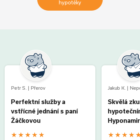
hypotéky
Petr S. | Přerov
Jakub K. | Ne
Perfektní služby a
Skvělá zk
vstřícné jednání s paní
hypoteční
Žáčkovou
Hyponamir
★
★
★
★
★
★
★
★
★