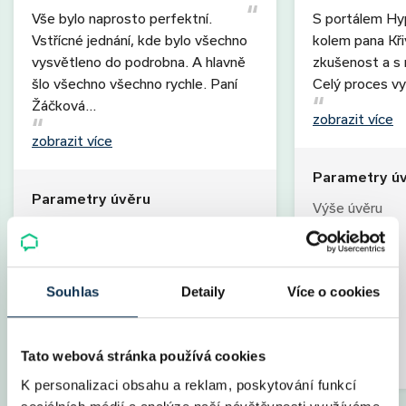
Vše bylo naprosto perfektní.
S portálem Hy
Vstřícné jednání, kde bylo všechno
kolem pana Kř
vysvětleno do podrobna. A hlavně
zkušenost a s r
šlo všechno všechno rychle. Paní
Celý proces vy
Žáčková…
zobrazit více
zobrazit více
Parametry ú
Parametry úvěru
Výše úvěru
Výše úvěru
2 200 000 Kč
Splatnost
Splatnost
30 let
Měs. splátka
Měs. splátka
8 231 Kč
Úrok
Souhlas
Detaily
Více o cookies
Úrok
2,09 %
Fixace
Fixace
5 let
LTV
LTV
80 %
Poplatky
Tato webová stránka používá cookies
Specialista
Jana Žáčková
Specialista
K personalizaci obsahu a reklam, poskytování funkcí