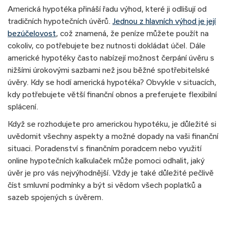
Americká hypotéka přináší řadu výhod, které ji odlišují od
tradičních hypotečních úvěrů.
Jednou z hlavních výhod je její
bezúčelovost
, což znamená, že peníze můžete použít na
cokoliv, co potřebujete bez nutnosti dokládat účel. Dále
americké hypotéky často nabízejí možnost čerpání úvěru s
nižšími úrokovými sazbami než jsou běžné spotřebitelské
úvěry. Kdy se hodí americká hypotéka? Obvykle v situacích,
kdy potřebujete větší finanční obnos a preferujete flexibilní
splácení.
Když se rozhodujete pro americkou hypotéku, je důležité si
uvědomit všechny aspekty a možné dopady na vaši finanční
situaci. Poradenství s finančním poradcem nebo využití
online hypotečních kalkulaček může pomoci odhalit, jaký
úvěr je pro vás nejvýhodnější. Vždy je také důležité pečlivě
číst smluvní podmínky a být si vědom všech poplatků a
sazeb spojených s úvěrem.