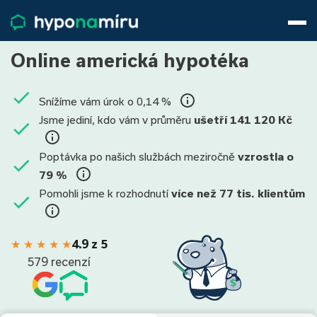
Hypotéky
Životní pojištění
Online americká hypotéka
Pojištění nemovitosti
Články
Snížíme vám úrok o 0,14 %
O nás
Jsme jediní, kdo vám v průměru
ušetří 141 120 Kč
800 688 388
9−16 hod.
Přihlásit
Poptávka po našich službách meziročně
vzrostla o
79 %
Pomohli jsme k rozhodnutí
více než 77 tis. klientům
★
★
★
★
★
4.9 z 5
579 recenzí