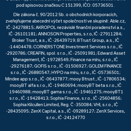
pod spisovou značkou C 151399, IČO: 05736501.
Dle zákona č. 90/2012 Sb. o obchodních korporacích,
zveřejňujeme abecední výčet společností ve skupině: Able.cz,
IČ -24278815; AKROPOL nezávislé finanční poradenství a.s.,
IČ -26101181; ANNOSON Properties, s.r.o, IČ -27911284;
Broker Trust, a.s., IČ -26439719; BTrust Group, a.s., IČ
-14404478; CORNERSTONE Investment Services s.r.o., IČ
-2920786; CREAFIN, spol. s r.o., IČ -25091981; Edward Asset
Management, IČ -19728549; Finance na míru, s.r.o., IČ
-29276187; GOFIS s.r.o., IČ -01506927; GOLEM FINANCE
s.r.o., IČ -26880547; HYPO na míru, s.r.o., IČ -05736501;
Mindee app s.r.o., IČ -06437877; mooy Btrust , IČ -17806534;
mooyBT alfa s.r.o., IČ -19460694; mooyBT beta s.r.o., IČ
-19460988; mooyBT gama s.r.o., IČ -19461275; mooyBT1
s.r.o., IČ -19428413; Sophia Finance, s.r.o., IČ -25604856;
Sophia Kilcullen Limited, Reg. Č -350084; VHI, s.r.o., IČ
-28435095; ZenX Capital, a.s., IČ -09289127; ZenX Services,
s.r.o., IČ -24124770