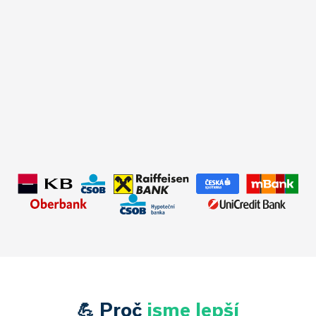
✅Typ úvěru:
Nová hypotéka
✅Úrok:
od 4,69 %
✅Hodnota nemovitosti:
3 800 000 Kč
✅Doba splácení:
30 let
✅Výše úvěru:
3 500 000 Kč
✅Měsíční splátka:
18 131 Kč
💪 Proč
jsme lepší