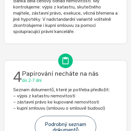
Banka dělá cenový odhad nemovitosti. My
kontrolujeme: výpis z katastru, skutečného
majitele, zástavní právo, exekuce, věcná břemena a
jiné hypotéky. V nadstandardní variantě volitelně
zkontrolujeme i kupní smlouvu za pomocí
spolupracující právní kanceláře.
4
Papírování necháte na nás
do 2-7 dní
Seznam dokumentů, které je potřeba předložit:
– výpis z katastru nemovitostí
– zástavní právo ke kupované nemovitosti
– kupní smlouvu (smlouvu o smlouvě budoucí)
Podrobný seznam
dokumentů