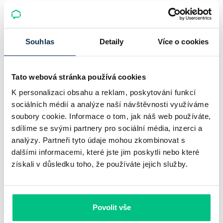
Online sjednání hypotéky
Podpora online hypotečního specialisty
Souhlas
Detaily
Více o cookies
Zvýhodněné podmínky
Přehledné hypoteční bankovnictví
Tato webová stránka používá cookies
K personalizaci obsahu a reklam, poskytování funkcí
sociálních médií a analýze naší návštěvnosti využíváme
Sledujte novinky z hypotečního světa společně s námi
soubory cookie. Informace o tom, jak náš web používáte,
sdílíme se svými partnery pro sociální média, inzerci a
analýzy. Partneři tyto údaje mohou zkombinovat s
dalšími informacemi, které jste jim poskytli nebo které
Přihlásit
získali v důsledku toho, že používáte jejich služby.
Napsali o nás
Povolit vše