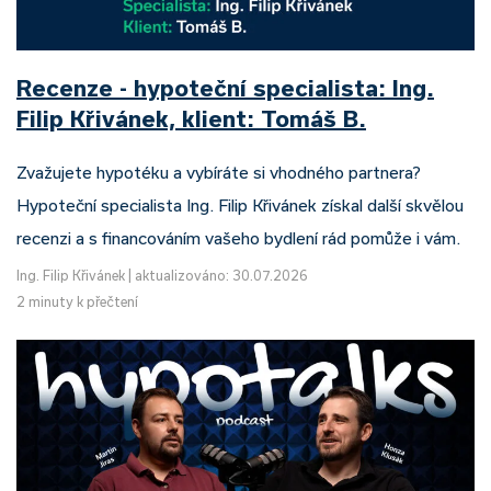
Recenze - hypoteční specialista: Ing.
Filip Křivánek, klient: Tomáš B.
Zvažujete hypotéku a vybíráte si vhodného partnera?
Hypoteční specialista Ing. Filip Křivánek získal další skvělou
recenzi a s financováním vašeho bydlení rád pomůže i vám.
Ing. Filip Křivánek
|
aktualizováno: 30.07.2026
2 minuty k přečtení