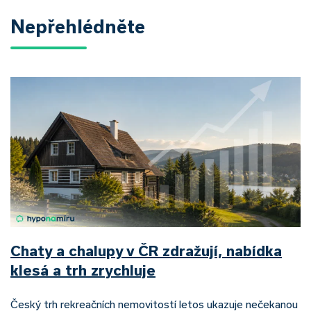
Nepřehlédněte
Chaty a chalupy v ČR zdražují, nabídka
klesá a trh zrychluje
Český trh rekreačních nemovitostí letos ukazuje nečekanou