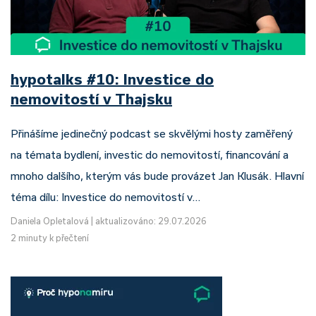
hypotalks #10: Investice do
nemovitostí v Thajsku
Přinášíme jedinečný podcast se skvělými hosty zaměřený
na témata bydlení, investic do nemovitostí, financování a
mnoho dalšího, kterým vás bude provázet Jan Klusák. Hlavní
téma dílu: Investice do nemovitostí v…
Daniela Opletalová
|
aktualizováno: 29.07.2026
2 minuty k přečtení