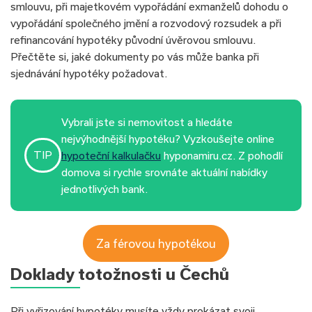
smlouvu, při majetkovém vypořádání exmanželů dohodu o
vypořádání společného jmění a rozvodový rozsudek a při
refinancování hypotéky původní úvěrovou smlouvu.
Přečtěte si, jaké dokumenty po vás může banka při
sjednávání hypotéky požadovat.
Vybrali jste si nemovitost a hledáte
nejvýhodnější hypotéku? Vyzkoušejte online
TIP
hypoteční kalkulačku
hyponamiru.cz. Z pohodlí
domova si rychle srovnáte aktuální nabídky
jednotlivých bank.
Za férovou hypotékou
Doklady totožnosti u Čechů
Při vyřizování hypotéky musíte vždy prokázat svoji