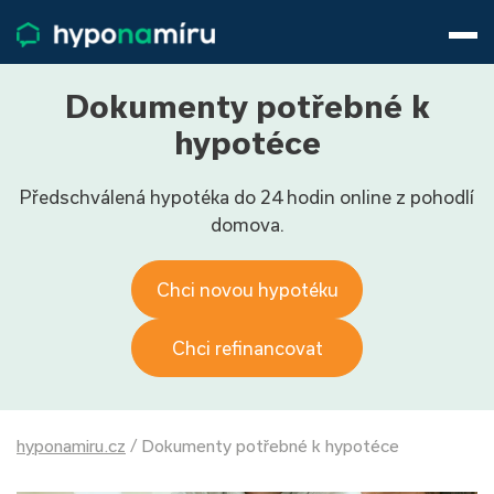
Hypotéky
Životní pojištění
Pojištění nemovitosti
Dokumenty potřebné k
Články
hypotéce
O nás
Předschválená hypotéka do 24 hodin online z pohodlí
800 688 388
9−16 hod.
domova.
Přihlásit
Chci novou hypotéku
Chci refinancovat
hyponamiru.cz
/
Dokumenty potřebné k hypotéce