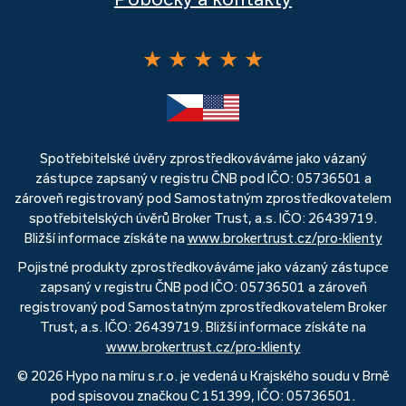
★
★
★
★
★
Spotřebitelské úvěry zprostředkováváme jako vázaný
zástupce zapsaný v registru ČNB pod IČO: 05736501 a
zároveň registrovaný pod Samostatným zprostředkovatelem
spotřebitelských úvěrů Broker Trust, a.s. IČO: 26439719.
Bližší informace získáte na
www.brokertrust.cz/pro-klienty
Pojistné produkty zprostředkováváme jako vázaný zástupce
zapsaný v registru ČNB pod IČO: 05736501 a zároveň
registrovaný pod Samostatným zprostředkovatelem Broker
Trust, a.s. IČO: 26439719. Bližší informace získáte na
www.brokertrust.cz/pro-klienty
© 2026 Hypo na míru s.r.o. je vedená u Krajského soudu v Brně
pod spisovou značkou C 151399, IČO: 05736501.