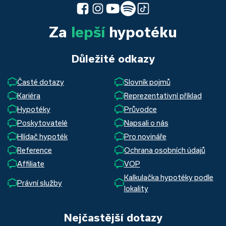
Za
lepší
hypotéku
Důležité odkazy
Časté dotazy
Slovník pojmů
Kariéra
Reprezentativní příklad
Hypotéky
Průvodce
Poskytovatelé
Napsali o nás
Hlídač hypoték
Pro novináře
Reference
Ochrana osobních údajů
Affiliate
VOP
Kalkulačka hypotéky podle
Právní služby
lokality
Nejčastější dotazy