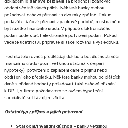
dokladem je
daňové přiznání
za předchozí zdaňovací
období včetně všech příloh. Některé banky mohou
požadovat daňová přiznání za dva roky zpětně. Pokud
podáváte daňové přiznání v papírové podobě, musí na něm
být razítko finančního úřadu. V případě elektronického
podání bude stačit elektronické potvrzení podání. Pokud
vedete účetnictví, připravte si také rozvahu a výsledovku.
Podnikatelé rovněž předkládají doklad o bezdlužnosti vůči
finančnímu úřadu (pozn. většinou stačí až k čerpání
hypotéky), potvrzení o zaplacení daně z příjmu nebo
obdržení jeho přeplatku. Některé banky mohou po plátcích
daně z přidané hodnoty požadovat také daňové přiznání
k DPH, s tímto požadavkem se ovšem hypoteční
specialisté setkávají jen zřídka.
Ostatní typy příjmů a jejich potvrzení
Starobní/invalidní důchod
– banky většinou