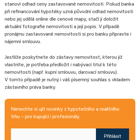
stanoví odhad ceny zastavované nemovitosti. Pokud banka
při refinancování hypotéky uzná původní odhad nemovitosti
nebo jej udělá online dle cenové mapy, stačí ji doložit
aktuální fotografie nemovitosti a její popis. V případě
pronájmu zastavované nemovitosti si pro banku připravte i
nájemní smlouvu.
Jestliže poskytnete do zástavy nemovitost, kterou již
vlastníte, je potřeba předložit i nabývací titul k této
nemovitosti (např. kupní smlouvu, darovací smlouvu).
V tomto případě je nutný i váš písemný souhlas s vkladem
zástavního práva banky.
Nenechte si ujít novinky z hypotečního a realitního
trhu – pro kupující i profesionály.
Přihlásit