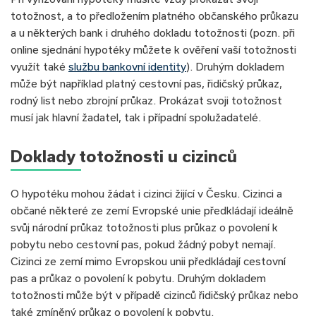
totožnost, a to předložením platného občanského průkazu
a u některých bank i druhého dokladu totožnosti (pozn. při
online sjednání hypotéky můžete k ověření vaší totožnosti
využít také
službu bankovní identity
). Druhým dokladem
může být například platný cestovní pas, řidičský průkaz,
rodný list nebo zbrojní průkaz. Prokázat svoji totožnost
musí jak hlavní žadatel, tak i případní spolužadatelé.
Doklady totožnosti u cizinců
O hypotéku mohou žádat i cizinci žijící v Česku. Cizinci a
občané některé ze zemí Evropské unie předkládají ideálně
svůj národní průkaz totožnosti plus průkaz o povolení k
pobytu nebo cestovní pas, pokud žádný pobyt nemají.
Cizinci ze zemí mimo Evropskou unii předkládají cestovní
pas a průkaz o povolení k pobytu. Druhým dokladem
totožnosti může být v případě cizinců řidičský průkaz nebo
také zmíněný průkaz o povolení k pobytu.