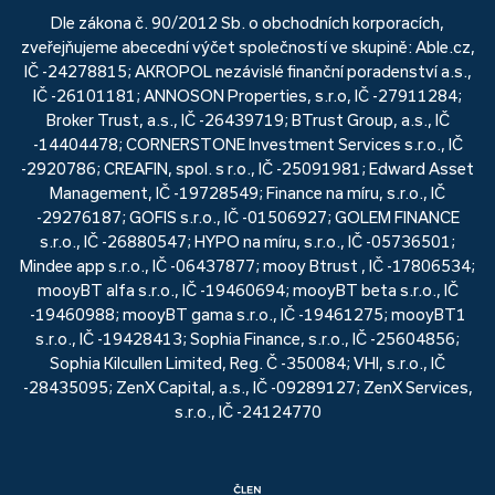
Dle zákona č. 90/2012 Sb. o obchodních korporacích,
zveřejňujeme abecední výčet společností ve skupině: Able.cz,
IČ -24278815; AKROPOL nezávislé finanční poradenství a.s.,
IČ -26101181; ANNOSON Properties, s.r.o, IČ -27911284;
Broker Trust, a.s., IČ -26439719; BTrust Group, a.s., IČ
-14404478; CORNERSTONE Investment Services s.r.o., IČ
-2920786; CREAFIN, spol. s r.o., IČ -25091981; Edward Asset
Management, IČ -19728549; Finance na míru, s.r.o., IČ
-29276187; GOFIS s.r.o., IČ -01506927; GOLEM FINANCE
s.r.o., IČ -26880547; HYPO na míru, s.r.o., IČ -05736501;
Mindee app s.r.o., IČ -06437877; mooy Btrust , IČ -17806534;
mooyBT alfa s.r.o., IČ -19460694; mooyBT beta s.r.o., IČ
-19460988; mooyBT gama s.r.o., IČ -19461275; mooyBT1
s.r.o., IČ -19428413; Sophia Finance, s.r.o., IČ -25604856;
Sophia Kilcullen Limited, Reg. Č -350084; VHI, s.r.o., IČ
-28435095; ZenX Capital, a.s., IČ -09289127; ZenX Services,
s.r.o., IČ -24124770