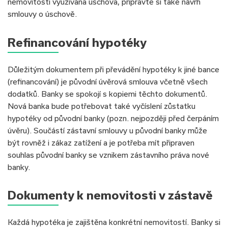
nemovitosti využívána úschova, připravte si také návrh
smlouvy o úschově.
Refinancování hypotéky
Důležitým dokumentem při převádění hypotéky k jiné bance
(refinancování) je původní úvěrová smlouva včetně všech
dodatků. Banky se spokojí s kopiemi těchto dokumentů.
Nová banka bude potřebovat také vyčíslení zůstatku
hypotéky od původní banky (pozn. nejpozději před čerpáním
úvěru). Součástí zástavní smlouvy u původní banky může
být rovněž i zákaz zatížení a je potřeba mít připraven
souhlas původní banky se vznikem zástavního práva nové
banky.
Dokumenty k nemovitosti v zástavě
Každá hypotéka je zajištěna konkrétní nemovitostí. Banky si