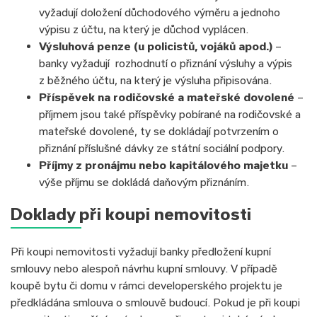
vyžadují doložení důchodového výměru a jednoho
výpisu z účtu, na který je důchod vyplácen.
Výsluhová penze (u policistů, vojáků apod.)
–
banky vyžadují rozhodnutí o přiznání výsluhy a výpis
z běžného účtu, na který je výsluha připisována.
Příspěvek na rodičovské a mateřské dovolené
–
příjmem jsou také příspěvky pobírané na rodičovské a
mateřské dovolené, ty se dokládají potvrzením o
přiznání příslušné dávky ze státní sociální podpory.
Příjmy z pronájmu nebo kapitálového majetku
–
výše příjmu se dokládá daňovým přiznáním.
Doklady při koupi nemovitosti
Při koupi nemovitosti vyžadují banky předložení kupní
smlouvy nebo alespoň návrhu kupní smlouvy. V případě
koupě bytu či domu v rámci developerského projektu je
předkládána smlouva o smlouvě budoucí. Pokud je při koupi