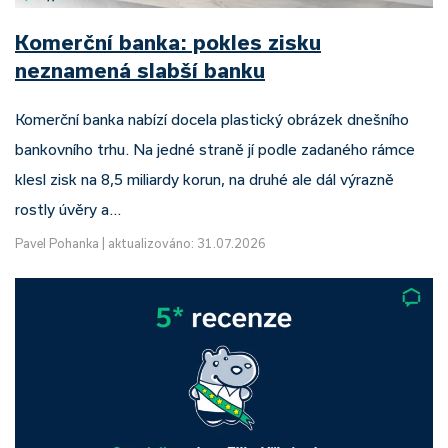
Komerční banka: pokles zisku
neznamená slabší banku
Komerční banka nabízí docela plastický obrázek dnešního
bankovního trhu. Na jedné straně jí podle zadaného rámce
klesl zisk na 8,5 miliardy korun, na druhé ale dál výrazně
rostly úvěry a…
Pavel Pohanka
|
aktualizováno: 31.07.2026