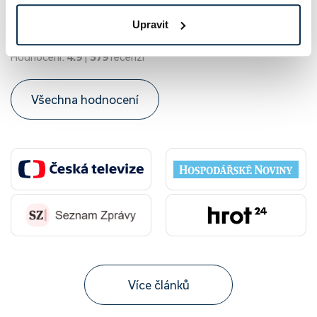
Upravit
★
★
★
★
★
Hodnocení:
4.9
|
579
recenzí
Všechna hodnocení
Více článků