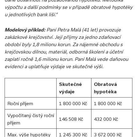
výpočtu a další podmínky se v případě obratové hypotéky
u jednotlivých bank liší.“
Modelový příklad:
Paní Petra Malá (41 let) provozuje
zakázkové krejčovství. Její příjmy za jedno zdaňovací
období byly 1,8 milionu korun. Za nájemné obchodu s
krejčovskou dílnou, materiál, odborná školení a účetní
zaplatí ročně 1,6 milionu korun. Paní Malá vede daňovou
evidenci a uplatňuje výdaje ve skutečné výši.
Skutečné
Obratová
výdaje
hypotéka
Roční příjem
1 800 000 Kč
1 800 000 Kč
Vypočítaný čistý roční
146 508 Kč
432 000 Kč
příjem
Max. výše hypotéky
1 245 300 Kč
3 672 000 Kč