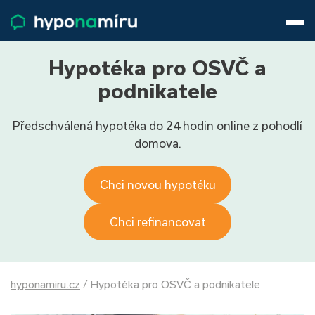
Hypotéky
Životní pojištění
Pojištění nemovitosti
Hypotéka pro OSVČ a
Články
podnikatele
O nás
Předschválená hypotéka do 24 hodin online z pohodlí
800 688 388
9−16 hod.
domova.
Přihlásit
Chci novou hypotéku
Chci refinancovat
hyponamiru.cz
/
Hypotéka pro OSVČ a podnikatele