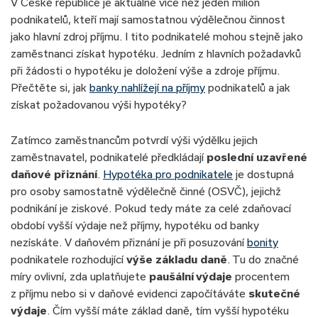
V České republice je aktuálně více než jeden milion
podnikatelů, kteří mají samostatnou výdělečnou činnost
jako hlavní zdroj příjmu. I tito podnikatelé mohou stejně jako
zaměstnanci získat hypotéku. Jedním z hlavních požadavků
při žádosti o hypotéku je doložení výše a zdroje příjmu.
Přečtěte si, jak
banky nahlížejí na příjmy
podnikatelů a jak
získat požadovanou výši hypotéky?
Zatímco zaměstnancům potvrdí výši výdělku jejich
zaměstnavatel, podnikatelé předkládají
poslední uzavřené
daňové přiznání
.
Hypotéka pro podnikatele
je dostupná
pro osoby samostatně výdělečně činné (OSVČ), jejichž
podnikání je ziskové. Pokud tedy máte za celé zdaňovací
období vyšší výdaje než příjmy, hypotéku od banky
nezískáte. V daňovém přiznání je při posuzování
bonity
podnikatele rozhodující
výše základu daně
. Tu do značné
míry ovlivní, zda uplatňujete
paušální výdaje
procentem
z příjmu nebo si v daňové evidenci započítáváte
skutečné
výdaje
. Čím vyšší máte základ daně, tím vyšší hypotéku