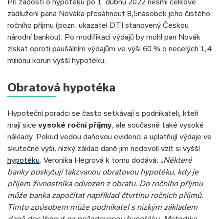
Při žádosti o hypotéku po 1. dubnu 2022 nesmí celkové
zadlužení pana Nováka přesáhnout 8,5násobek jeho čistého
ročního příjmu (pozn. ukazatel DTI stanovený Českou
národní bankou). Po modifikaci výdajů by mohl pan Novák
získat oproti paušálním výdajům ve výši 60 % o necelých 1,4
milionu korun vyšší hypotéku.
Obratová hypotéka
Hypoteční poradci se často setkávají s podnikateli, kteří
mají sice
vysoké roční příjmy
, ale současně také vysoké
náklady. Pokud vedou daňovou evidenci a uplatňují výdaje ve
skutečné výši, nízký základ daně jim nedovolí vzít si vyšší
hypotéku
. Veronika Hegrová k tomu dodává:
„Některé
banky poskytují takzvanou obratovou hypotéku, kdy je
příjem živnostníka odvozen z obratu. Do ročního příjmu
může banka započítat například čtvrtinu ročních příjmů.
Tímto způsobem může podnikatel s nízkým základem
daně dosáhnout na požadovanou hypotéku. Metodika