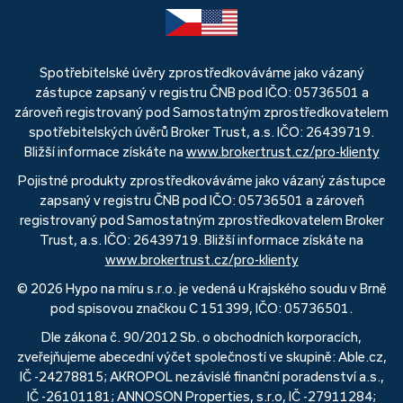
Spotřebitelské úvěry zprostředkováváme jako vázaný
zástupce zapsaný v registru ČNB pod IČO: 05736501 a
zároveň registrovaný pod Samostatným zprostředkovatelem
spotřebitelských úvěrů Broker Trust, a.s. IČO: 26439719.
Bližší informace získáte na
www.brokertrust.cz/pro-klienty
Pojistné produkty zprostředkováváme jako vázaný zástupce
zapsaný v registru ČNB pod IČO: 05736501 a zároveň
registrovaný pod Samostatným zprostředkovatelem Broker
Trust, a.s. IČO: 26439719. Bližší informace získáte na
www.brokertrust.cz/pro-klienty
© 2026 Hypo na míru s.r.o. je vedená u Krajského soudu v Brně
pod spisovou značkou C 151399, IČO: 05736501.
Dle zákona č. 90/2012 Sb. o obchodních korporacích,
zveřejňujeme abecední výčet společností ve skupině: Able.cz,
IČ -24278815; AKROPOL nezávislé finanční poradenství a.s.,
IČ -26101181; ANNOSON Properties, s.r.o, IČ -27911284;