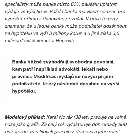
specialisty může banka místo 60% paušálu uplatnit
výdaje ve výši 50 %. Každá banka má vlastní vzorec pro
výpočet příjmu z daňového přiznání. V praxi to tedy
znamená, že u jedné banky může podnikatel dosáhnout
na hypotéku ve výši 3 miliony korun a u jiné získá 3,5
milionu,“
uvádí Veronika Hegrová.
Banky běžně zvýhodňují svobodná povolání,
kam patří například advokáti, lékaři nebo
právníci. Modifikací výdajů se navýší příjem
podnikatele, který následně dosáhne na vyšší
hypotéku.
Modelový příklad:
Karel Novák (38 let) pracuje na volné
noze jako grafik. Za celý rok vyfakturuje dohromady 800
tisíc korun. Pan Novák pracuje z domova a jeho roční