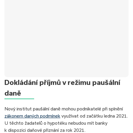
✅Typ úvěru:
Nová hypotéka
Dokládání příjmů v režimu paušální
✅Úrok:
od 4,69 %
✅Hodnota nemovitosti:
3 800 000 Kč
daně
✅Doba splácení:
30 let
✅Výše úvěru:
3 500 000 Kč
Nový institut paušální daně mohou podnikatelé při splnění
✅Měsíční splátka:
18 131 Kč
zákonem daných podmínek
využívat od začátku ledna 2021.
U těchto žadatelů o hypotéku nebudou mít banky
k dispozici daňové přiznání za rok 2021.