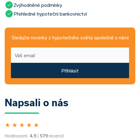
Zvýhodněné podmínky
Přehledné hypoteční bankovnictví
Sledujte novinky z hypotečního světa společně s námi
Přihlásit
Napsali o nás
★
★
★
★
★
Hodnocení:
4.9
|
579
recenzí