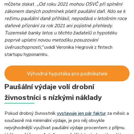
můžete získat.
„Od roku 2021 mohou OSVČ při splnění
zákonem daných podmínek platit paušální daň. Kdo se k
režimu paušální daně přihlásil, nepodává v letošním roce
daňové přiznání za rok 2021 ani pojistné přehledy.
Tuzemské banky letos u těchto žadatelů o hypotéku
poprvé uplatní novou metodiku posuzování
úvěruschopnosti,“
uvádí Veronika Hegrová z fintech
startupu hyponamíru.
Výhodná hypotéka pro podnikatele
Paušální výdaje volí drobní
živnostníci s nízkými náklady
Pokud drobný živnostník
vystavuje jen pár faktur
za měsíc a
současně má minimální výdaje, je pro něj obvykle
nejvýhodnější využívat paušální výdaje procentem z příjmu.