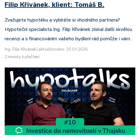
Filip Křivánek, klient: Tomáš B.
Zvažujete hypotéku a vybíráte si vhodného partnera?
Hypoteční specialista Ing. Filip Křivánek získal další skvělou
recenzi a s financováním vašeho bydlení rád pomůže i vám.
Ing. Filip Křivánek
|
aktualizováno: 30.07.2026
2 minuty k přečtení