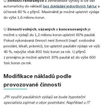
U
živností řemeslných
a zemědělské výroby si lze dát
automaticky do nákladů
bez dokládání jednotlivých faktur
a
účtenek 80 % z příjmů. Maximálně je možné uplatnit výdaje
do výše 1,6 milionu korun.
U
živností volných
,
vázaných
a
koncesovaných
je
možné u výdajů do 1,2 milionu korun uplatnit 60% paušál.
Pokud vykonávaná činnost není živností (např. svobodná
povolání, lékaři, právníci), lze uplatnit paušální výdaje ve výši
40 %, nejvýše však 800 tisíc korun za rok. U příjmů
z pronájmu je možné uplatnit 30% paušál až do výše 600
tisíc korun za rok.
Modifikace nákladů podle
provozované činnosti
„Při využití paušálních výdajů se bude hypoteční
specialista zajímat o obor podnikání. Například u IT