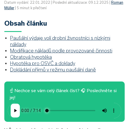
Datum vydání: 22.01.2022 | Poslední aktualizace: 09.12.2025 |
Roman
Müller
| 5 minut k přečtení
Obsah článku
Paušální výdaje volí drobní živnostníci s nízkými
náklady
Modifikace nákladů podle provozované činnosti
Obratová hypotéka
Hypotéka pro OSVČ a doklady
Dokládání příjmů v režimu paušální daně
☝ Nechce se vám celý článek číst? 🎧 Poslechněte si
jej!