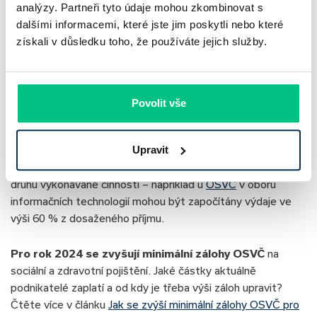
analýzy. Partneři tyto údaje mohou zkombinovat s
činností. Uznány nebudou například hotovostní vklady na
dalšími informacemi, které jste jim poskytli nebo které
účet bez doložené fakturace, jednorázové převody z jiného
získali v důsledku toho, že používáte jejich služby.
vlastního účtu podnikatele nebo účtů od jeho rodinných
příslušníků, výnosy ze spořicích a investičních produktů nebo
jednorázové příjmy například z prodeje nemovitosti.
Povolit vše
Výdaje podnikatele banky vypočítají procentem
z dosažených příjmů (pozn. podobně jako u podnikatelů
Upravit
uplatňujících ve svém daňovém přiznání paušální výdaje
procentem z příjmu). Procento paušálu se bude odvíjet od
druhu vykonávané činnosti – například u
OSVČ
v oboru
informačních technologií mohou být započítány výdaje ve
výši 60 % z dosaženého příjmu.
Pro rok 2024 se zvyšují minimální zálohy OSVČ
na
sociální a zdravotní pojištění. Jaké částky aktuálně
podnikatelé zaplatí a od kdy je třeba výši záloh upravit?
Čtěte více v článku
Jak se zvýší minimální zálohy OSVČ pro