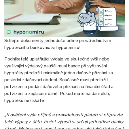
Sdílejte dokumenty jednoduše online prostřednictvím
hypotečního bankovnictví hyponamíru!
Podnikatelé uplatňující výdaje ve skutečné výši nebo
využívající výdajový paušál musí bance při vyřizování
hypotéky předložit minimálně jedno daňové přiznání za
poslední zdaňovací období. Současně musí předložit
potvrzení o podání daňového přiznání na finanční úřad a
potvrzení o zaplacení daně. Pokud máte na dani dluh,
hypotéku nezískáte.
„K ověření výše příjmů a pravidelnosti plateb si připravte
také výpisy z účtu. Počet výpisů si určují jednotlivé banky
různě. Mohou požadovat pouze jeden, ale také třeba šest