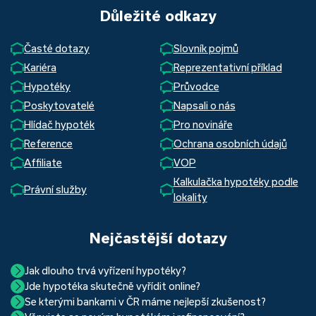
Důležité odkazy
Časté dotazy
Slovník pojmů
Kariéra
Reprezentativní příklad
Hypotéky
Průvodce
Poskytovatelé
Napsali o nás
Hlídač hypoték
Pro novináře
Reference
Ochrana osobních údajů
Affiliate
VOP
Kalkulačka hypotéky podle
Právní služby
lokality
Nejčastější dotazy
Jak dlouho trvá vyřízení hypotéky?
Jde hypotéka skutečně vyřídit online?
Hypotéka se dá zvládnout za měsíc i za tři. Nejčastěji její
Se kterými bankami v ČR máme nejlepší zkušenost?
Ano, skutečně jde. Díky moderním technologiím, které
uzavření trvá okolo 2 měsíců. Důvodem je především