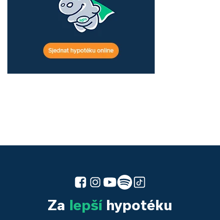
Za
lepší
hypotéku