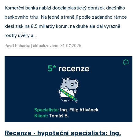
Komerční banka nabízí docela plastický obrázek dnešního
bankovního trhu. Na jedné straně jí podle zadaného rámce
klesl zisk na 8,5 miliardy korun, na druhé ale dál výrazně
rostly úvěry a…
Pavel Pohanka
|
aktualizováno: 31.07.2026
Recenze - hypoteční specialista: Ing.