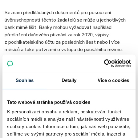
Seznam předkládaných dokumentů pro posouzení
úvěruschopnosti těchto žadatelů se může u jednotlivých
bank mírně lišit. Banky mohou vyžadovat například
předložení daňového přiznání za rok 2020, výpisy
z podnikatelského účtu za posledních šest nebo i více
měsíců a také potvrzení o vstupu do paušálního režimu.
Nenechte si ujít novinky z hypotečního a realitního
trhu – pro kupující i profesionály.
Souhlas
Detaily
Více o cookies
Přihlásit
Tato webová stránka používá cookies
K personalizaci obsahu a reklam, poskytování funkcí
sociálních médií a analýze naší návštěvnosti využíváme
Počítejte s tím, že se banky budou zajímat o zdroj příjmu.
soubory cookie. Informace o tom, jak náš web používáte,
Započítány budou pouze ty transakce na bankovních
sdílíme se svými partnery pro sociální média, inzerci a
účtech, které jednoznačně souvisejí s podnikatelskou