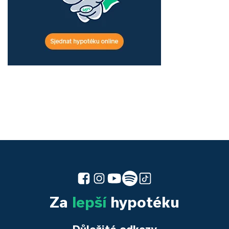
Za
lepší
hypotéku