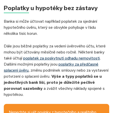
Poplatky u hypotéky bez zástavy
Banka si může účtovat například poplatek za sjednání
hypotečního úvěru, který se obvykle pohybuje v řádu
několika tisíc korun.
Dále jsou běžné poplatky za vedení úvěrového účtu, které
mohou být účtovány měsíčně nebo ročně. Některé banky
také účtují
poplatek za poskytnutí odhadu nemovitosti
.
Dalšími možnými poplatky jsou
poplatky za předčasné
splacení úvěru
, změnu podmínek smlouvy nebo za vystavení
potvrzení o splacení úvěru.
Výše a typy poplatků se u
jednotlivých bank liší, proto je důležité pečlivě
porovnat sazebníky
a zvážit všechny náklady spojené s
hypotékou.
Nenechte si ujít novinky z hypotečního a realitního