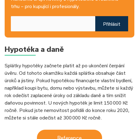
trhu – pro kupující i profesionály.
Přihlásit
Hypotéka a daně
Splátky hypotéky začnete platit až po ukončení čerpání
úvěru. Od tohoto okamžiku každá splátka obsahuje část
úroků a jistiny. Pokud hypotékou financujete vlastní bydlení,
například koupi bytu, domu nebo výstavbu, můžete si každý
rok odečíst zaplacené úroky od základu daně a tím snížit
daňovou povinnost. U nových hypoték je limit 150 000 Kč
ročně. Pokud jste nemovitost pořídili do konce roku 2020,
můžete si stále odečíst až 300 000 Kč ročně.
Reference