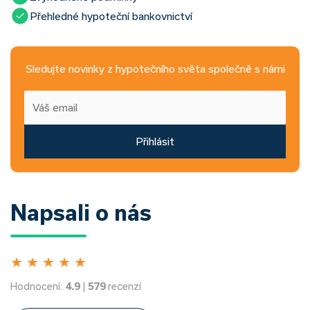
Přehledné hypoteční bankovnictví
Sledujte novinky z hypotečního světa společně s námi
Přihlásit
Napsali o nás
★
★
★
★
★
Hodnocení:
4.9
|
579
recenzí