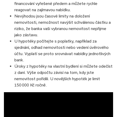
financování vyřešené předem a můžete rychle
reagovat na zajímavou nabídku.
Nevýhodou jsou časové limity na doložení
nemovitosti, nemožnost navýšit schválenou částku a
riziko, že banka vaši vybranou nemovitost nepřijme
jako zástavu.
U hypotéky počítejte s poplatky, například za
sjednání, odhad nemovitosti nebo vedení úvěrového
účtu. Vyplatí se proto srovnávat nabídky jednotlivých
bank.
Úroky z hypotéky na vlastní bydlení si můžete odečíst
z daní. Výše odpočtu závisí na tom, kdy jste
nemovitost pořídili. U novějších hypoték je limit
150 000 Kč ročně.