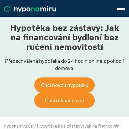
Hypotéky
Životní pojištění
Pojištění nemovitosti
Hypotéka bez zástavy: Jak
Články
na financování bydlení bez
O nás
ručení nemovitostí
800 688 388
9−16 hod.
Předschválená hypotéka do 24 hodin online z pohodlí
Přihlásit
domova.
Chci novou hypotéku
Chci refinancovat
hyponamiru.cz
/
Hypotéka bez zástavy: Jak na financování