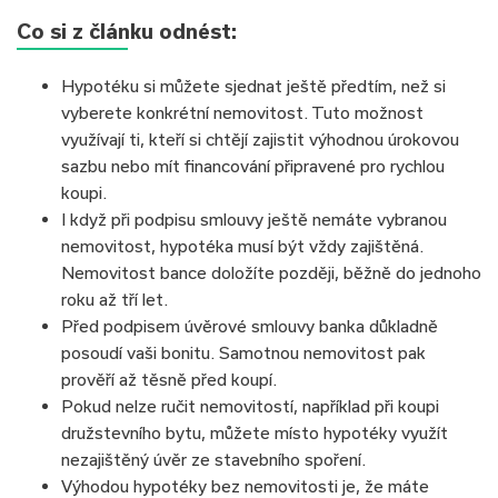
Co si z článku odnést:
Hypotéku si můžete sjednat ještě předtím, než si
vyberete konkrétní nemovitost. Tuto možnost
využívají ti, kteří si chtějí zajistit výhodnou úrokovou
sazbu nebo mít financování připravené pro rychlou
koupi.
I když při podpisu smlouvy ještě nemáte vybranou
nemovitost, hypotéka musí být vždy zajištěná.
Nemovitost bance doložíte později, běžně do jednoho
roku až tří let.
Před podpisem úvěrové smlouvy banka důkladně
posoudí vaši bonitu. Samotnou nemovitost pak
prověří až těsně před koupí.
Pokud nelze ručit nemovitostí, například při koupi
družstevního bytu, můžete místo hypotéky využít
nezajištěný úvěr ze stavebního spoření.
Výhodou hypotéky bez nemovitosti je, že máte