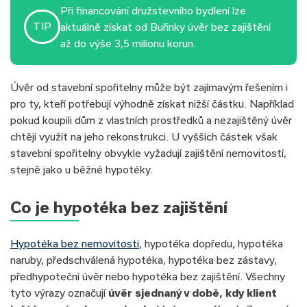
Při financování družstevního bydlení lze
TIP
aktuálně získat od Buřinky úvěr bez zajištění
až do výše 3,5 milionu korun.
Úvěr od stavební spořitelny může být zajímavým řešením i
pro ty, kteří potřebují výhodně získat nižší částku. Například
pokud koupili dům z vlastních prostředků a nezajištěný úvěr
chtějí využít na jeho rekonstrukci. U vyšších částek však
stavební spořitelny obvykle vyžadují zajištění nemovitostí,
stejně jako u běžné hypotéky.
Co je hypotéka bez zajištění
Hypotéka bez nemovitosti
, hypotéka dopředu, hypotéka
naruby, předschválená hypotéka, hypotéka bez zástavy,
předhypoteční úvěr nebo hypotéka bez zajištění. Všechny
tyto výrazy označují
úvěr sjednaný v době, kdy klient