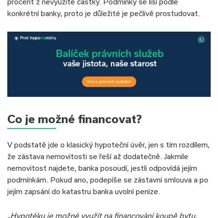
procent z nevyužité částky. Podmínky se liší podle
konkrétní banky, proto je důležité je pečlivě prostudovat.
Co je možné financovat?
V podstatě jde o klasický hypoteční úvěr, jen s tím rozdílem,
že zástava nemovitosti se řeší až dodatečně. Jakmile
nemovitost najdete, banka posoudí, jestli odpovídá jejím
podmínkám. Pokud ano, podepíše se zástavní smlouva a po
jejím zapsání do katastru banka uvolní peníze.
„Hypotéku je možné využít na financování koupě bytu,