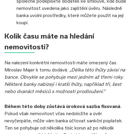
společně podepíšete dodatek ke smlouvě, kde bude
nemovitost uvedena jako zajištění úvěru. Následně
banka uvolní prostředky, které můžete použít na její
koupi.
Kolik času máte na hledání
nemovitosti?
Na nalezení konkrétní nemovitosti máte omezený čas.
Miroslav Majer k tomu dodává:
„Délka této lhůty závisí na
bance. Obvykle se pohybuje mezi jedním až třemi roky.
Některé banky nabízejí i kratší lhůty, například tři, šest
nebo dvanáct měsíců s možností prodloužení.“
Během této doby zůstává úroková sazba fixovaná
.
Pokud však nemovitost včas nedoložíte a úvěr
nevyčerpáte, může vám banka účtovat sankční poplatek.
Ten se pohybuje od několika tisíc korun až po několik