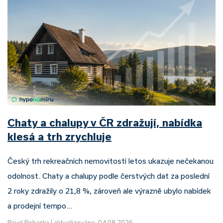
Chaty a chalupy v ČR zdražují, nabídka
klesá a trh zrychluje
Český trh rekreačních nemovitostí letos ukazuje nečekanou
odolnost. Chaty a chalupy podle čerstvých dat za poslední
2 roky zdražily o 21,8 %, zároveň ale výrazně ubylo nabídek
a prodejní tempo…
Pavel Pohanka
|
aktualizováno: 04.08.2026