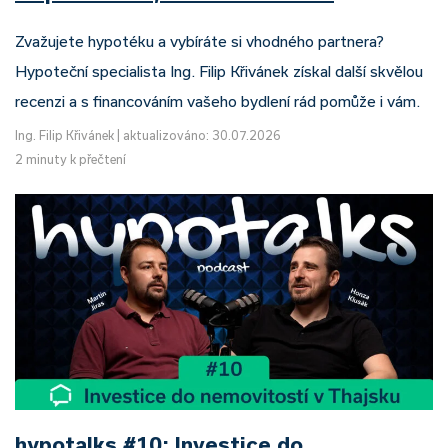
Zvažujete hypotéku a vybíráte si vhodného partnera?
Hypoteční specialista Ing. Filip Křivánek získal další skvělou
recenzi a s financováním vašeho bydlení rád pomůže i vám.
Ing. Filip Křivánek
|
aktualizováno: 30.07.2026
2 minuty k přečtení
hypotalks #10: Investice do