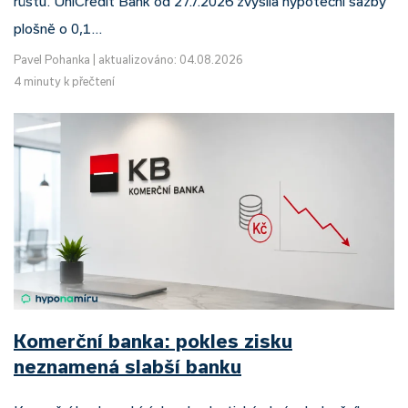
růstu. UniCredit Bank od 27.7.2026 zvýšila hypoteční sazby
plošně o 0,1…
Pavel Pohanka
|
aktualizováno: 04.08.2026
4 minuty k přečtení
Komerční banka: pokles zisku
neznamená slabší banku