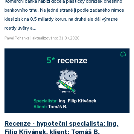
Komerční banka nabízí docela plastický obrázek dnešního
bankovního trhu. Na jedné straně jí podle zadaného rámce
klesl zisk na 8,5 miliardy korun, na druhé ale dál výrazně
rostly úvěry a…
Pavel Pohanka
|
aktualizováno: 31.07.2026
Recenze - hypoteční specialista: Ing.
Filip Křivánek, klient: Tomáš B.