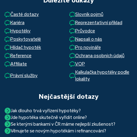
Důležité odkazy
Časté dotazy
Slovník pojmů
Kariéra
Reprezentativní příklad
Hypotéky
Průvodce
Poskytovatelé
Napsali o nás
Hlídač hypoték
Pro novináře
Reference
Ochrana osobních údajů
Affiliate
VOP
Kalkulačka hypotéky podle
Právní služby
lokality
Nejčastější dotazy
Jak dlouho trvá vyřízení hypotéky?
Jde hypotéka skutečně vyřídit online?
Hypotéka se dá zvládnout za měsíc i za tři. Nejčastěji její
Se kterými bankami v ČR máme nejlepší zkušenost?
Ano, skutečně jde. Díky moderním technologiím, které
uzavření trvá okolo 2 měsíců. Důvodem je především
Věnujete se novým hypotékám i refinancování?
Nejvíce proklientská je určitě Hypoteční banka. Svou
používáme, již do banky při vyřizování hypotéky skutečně
schvalovací proces na straně bank. Existuje však řada cest,