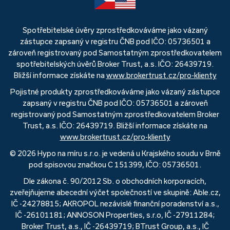
Spotřebitelské úvěry zprostředkováváme jako vázaný
zástupce zapsaný v registru ČNB pod IČO: 05736501 a
zároveň registrovaný pod Samostatným zprostředkovatelem
spotřebitelských úvěrů Broker Trust, a.s. IČO: 26439719.
Bližší informace získáte na
www.brokertrust.cz/pro-klienty
Pojistné produkty zprostředkováváme jako vázaný zástupce
zapsaný v registru ČNB pod IČO: 05736501 a zároveň
registrovaný pod Samostatným zprostředkovatelem Broker
Trust, a.s. IČO: 26439719. Bližší informace získáte na
www.brokertrust.cz/pro-klienty
© 2026 Hypo na míru s.r.o. je vedená u Krajského soudu v Brně
pod spisovou značkou C 151399, IČO: 05736501.
Dle zákona č. 90/2012 Sb. o obchodních korporacích,
zveřejňujeme abecední výčet společností ve skupině: Able.cz,
IČ -24278815; AKROPOL nezávislé finanční poradenství a.s.,
IČ -26101181; ANNOSON Properties, s.r.o, IČ -27911284;
Broker Trust, a.s., IČ -26439719; BTrust Group, a.s., IČ