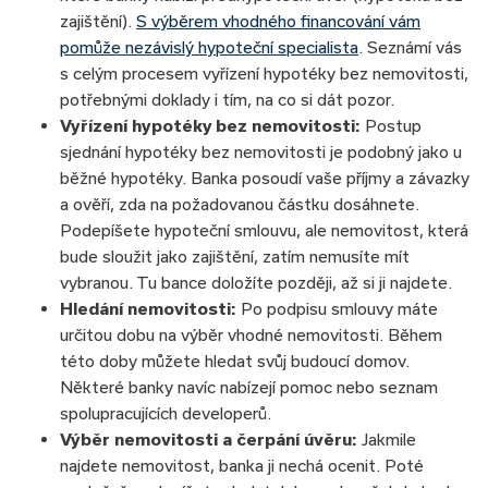
zajištění).
S výběrem vhodného financování vám
pomůže nezávislý hypoteční specialista
. Seznámí vás
s celým procesem vyřízení hypotéky bez nemovitosti,
potřebnými doklady i tím, na co si dát pozor.
Vyřízení hypotéky bez nemovitosti
:
Postup
sjednání hypotéky bez nemovitosti je podobný jako u
běžné hypotéky. Banka posoudí vaše příjmy a závazky
a ověří, zda na požadovanou částku dosáhnete.
Podepíšete hypoteční smlouvu, ale nemovitost, která
bude sloužit jako zajištění, zatím nemusíte mít
vybranou. Tu bance doložíte později, až si ji najdete.
Hledání nemovitosti:
Po podpisu smlouvy máte
určitou dobu na výběr vhodné nemovitosti. Během
této doby můžete hledat svůj budoucí domov.
Některé banky navíc nabízejí pomoc nebo seznam
spolupracujících developerů.
Výběr nemovitosti a čerpání úvěru:
Jakmile
najdete nemovitost, banka ji nechá ocenit. Poté