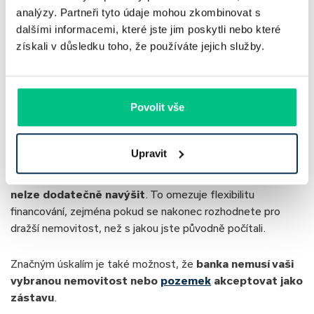
analýzy. Partneři tyto údaje mohou zkombinovat s
dalšími informacemi, které jste jim poskytli nebo které
✅Typ úvěru:
Nová hypotéka
získali v důsledku toho, že používáte jejich služby.
Rizika hypotéky bez nemovitosti
✅Úrok:
od 4,69 %
✅Hodnota nemovitosti:
3 800 000 Kč
Předschválená hypotéka má časově omezenou platnost.
✅Doba splácení:
30 let
Povolit vše
Během stanovené doby je nutné najít nemovitost a
✅Výše úvěru:
3 500 000 Kč
poskytnout ji bance jako zástavu. Pokud se tak nestane,
✅Měsíční splátka:
18 131 Kč
hrozí riziko, že banka uplatní smluvní sankce.
Upravit
Další nevýhodou je, že
výši schváleného úvěru obvykle
nelze dodatečně navýšit
. To omezuje flexibilitu
financování, zejména pokud se nakonec rozhodnete pro
dražší nemovitost, než s jakou jste původně počítali.
Značným úskalím je také možnost, že
banka nemusí vaši
vybranou nemovitost nebo
pozemek
akceptovat jako
zástavu
.