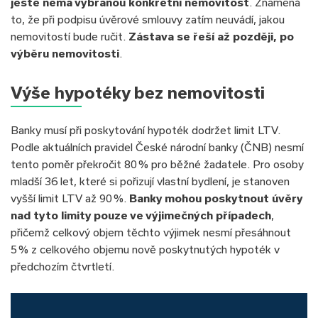
ještě nemá vybranou konkrétní nemovitost
. Znamená
to, že při podpisu úvěrové smlouvy zatím neuvádí, jakou
nemovitostí bude ručit.
Zástava se řeší až později, po
výběru nemovitosti
.
Výše hypotéky bez nemovitosti
Banky musí při poskytování hypoték dodržet limit LTV.
Podle aktuálních pravidel České národní banky (ČNB) nesmí
tento poměr překročit 80 % pro běžné žadatele. Pro osoby
mladší 36 let, které si pořizují vlastní bydlení, je stanoven
vyšší limit LTV až 90 %.
Banky mohou poskytnout úvěry
nad tyto limity pouze ve výjimečných případech
,
přičemž celkový objem těchto výjimek nesmí přesáhnout
5 % z celkového objemu nově poskytnutých hypoték v
předchozím čtvrtletí.