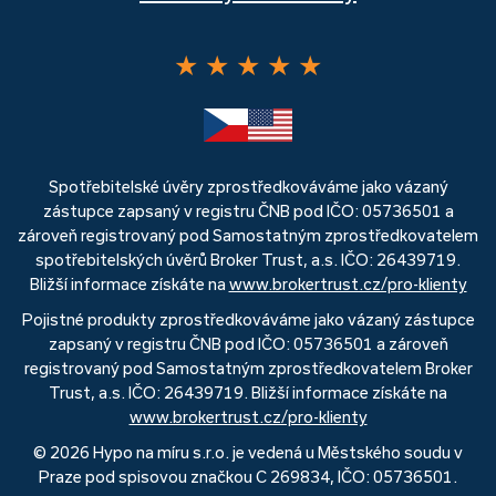
★
★
★
★
★
Spotřebitelské úvěry zprostředkováváme jako vázaný
zástupce zapsaný v registru ČNB pod IČO: 05736501 a
zároveň registrovaný pod Samostatným zprostředkovatelem
spotřebitelských úvěrů Broker Trust, a.s. IČO: 26439719.
Bližší informace získáte na
www.brokertrust.cz/pro-klienty
Pojistné produkty zprostředkováváme jako vázaný zástupce
zapsaný v registru ČNB pod IČO: 05736501 a zároveň
registrovaný pod Samostatným zprostředkovatelem Broker
Trust, a.s. IČO: 26439719. Bližší informace získáte na
www.brokertrust.cz/pro-klienty
© 2026 Hypo na míru s.r.o. je vedená u Městského soudu v
Praze pod spisovou značkou C 269834, IČO: 05736501.