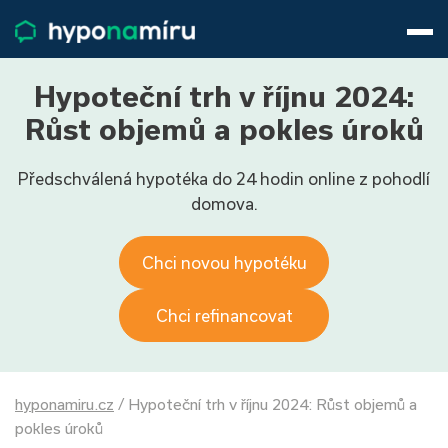
Hypotéky
Životní pojištění
Pojištění nemovitosti
Hypoteční trh v říjnu 2024:
Články
Růst objemů a pokles úroků
O nás
Předschválená hypotéka do 24 hodin online z pohodlí
800 688 388
9−16 hod.
domova.
Přihlásit
Chci novou hypotéku
Chci refinancovat
hyponamiru.cz
/
Hypoteční trh v říjnu 2024: Růst objemů a
pokles úroků