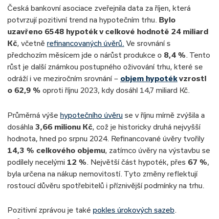
Česká bankovní asociace zveřejnila data za říjen, která
potvrzují pozitivní trend na hypotečním trhu.
Bylo
uzavřeno 6548 hypoték v celkové hodnotě 24 miliard
Kč
, včetně
refinancovaných úvěrů.
Ve srovnání s
předchozím měsícem jde o nárůst produkce o
8,4 %
. Tento
růst je další známkou postupného oživování trhu, které se
odráží i ve meziročním srovnání –
objem hypoték
vzrostl
o 62,9 %
oproti říjnu 2023, kdy dosáhl 14,7 miliard Kč.
Průměrná výše
hypotečního úvěru
se v říjnu mírně zvýšila a
dosáhla
3,66 milionu Kč
, což je historicky druhá nejvyšší
hodnota, hned po srpnu 2024. Refinancované úvěry tvořily
14,3 % celkového objemu
, zatímco úvěry na výstavbu se
podílely necelými
12 %
. Největší část hypoték, přes
67 %
,
byla určena na nákup nemovitostí. Tyto změny reflektují
rostoucí důvěru spotřebitelů i příznivější podmínky na trhu.
Pozitivní zprávou je také
pokles úrokových sazeb
.