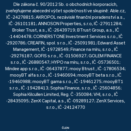
Dle zákona č. 90/2012 Sb. o obchodních korporacích,
zveřejňujeme abecední výčet společností ve skupině: Able.cz,
IČ -24278815; AKROPOL nezávislé finanční poradenství a.s.,
IČ -26101181; ANNOSON Properties, s.r.o, IČ -27911284;
Broker Trust, a.s., IČ -26439719; BTrust Group, a.s., IČ
-14404478; CORNERSTONE Investment Services s.r.o., IČ
-2920786; CREAFIN, spol. s r.o., IČ -25091981; Edward Asset
Management, IČ -19728549; Finance na míru, s.r.o., IČ
-29276187; GOFIS s.r.o., IČ -01506927; GOLEM FINANCE
s.r.o., IČ -26880547; HYPO na míru, s.r.o., IČ -05736501;
Mindee app s.r.o., IČ -06437877; mooy Btrust , IČ -17806534;
mooyBT alfa s.r.o., IČ -19460694; mooyBT beta s.r.o., IČ
-19460988; mooyBT gama s.r.o., IČ -19461275; mooyBT1
s.r.o., IČ -19428413; Sophia Finance, s.r.o., IČ -25604856;
Sophia Kilcullen Limited, Reg. Č -350084; VHI, s.r.o., IČ
-28435095; ZenX Capital, a.s., IČ -09289127; ZenX Services,
s.r.o., IČ -24124770