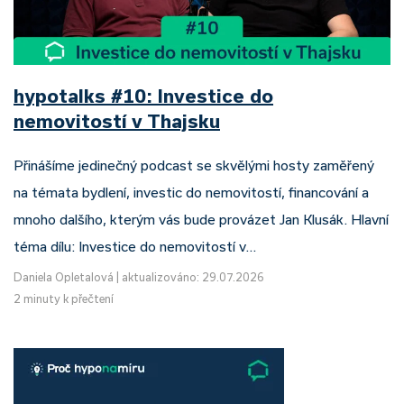
hypotalks #10: Investice do
nemovitostí v Thajsku
Přinášíme jedinečný podcast se skvělými hosty zaměřený
na témata bydlení, investic do nemovitostí, financování a
mnoho dalšího, kterým vás bude provázet Jan Klusák. Hlavní
téma dílu: Investice do nemovitostí v…
Daniela Opletalová
|
aktualizováno: 29.07.2026
2 minuty k přečtení