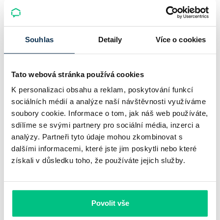
prodloužila slevu do 6.9.2026
Český hypoteční trh na konci července 2026 potvrzuje, že
sazby zůstávají pod tlakem a část bank pokračuje v jejich
Souhlas
Detaily
Více o cookies
růstu. UniCredit Bank od 27.7.2026 zvýšila hypoteční sazby
plošně o 0,1…
Tato webová stránka používá cookies
Pavel Pohanka
|
aktualizováno: 04.08.2026
K personalizaci obsahu a reklam, poskytování funkcí
4 minuty k přečtení
sociálních médií a analýze naší návštěvnosti využíváme
soubory cookie. Informace o tom, jak náš web používáte,
sdílíme se svými partnery pro sociální média, inzerci a
analýzy. Partneři tyto údaje mohou zkombinovat s
dalšími informacemi, které jste jim poskytli nebo které
získali v důsledku toho, že používáte jejich služby.
Povolit vše