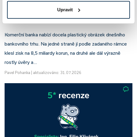
Upravit
Komerční banka: pokles zisku
neznamená slabší banku
Komerční banka nabízí docela plastický obrázek dnešního
bankovního trhu. Na jedné straně jí podle zadaného rámce
klesl zisk na 8,5 miliardy korun, na druhé ale dál výrazně
rostly úvěry a…
Pavel Pohanka
|
aktualizováno: 31.07.2026