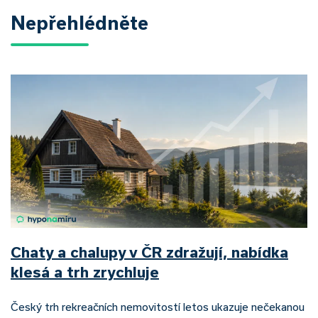
Nepřehlédněte
Chaty a chalupy v ČR zdražují, nabídka
klesá a trh zrychluje
Český trh rekreačních nemovitostí letos ukazuje nečekanou