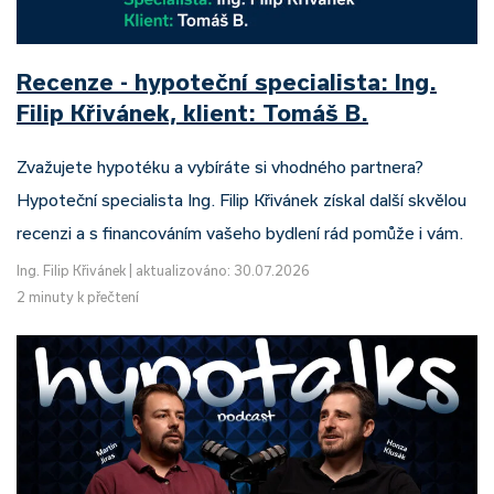
Recenze - hypoteční specialista: Ing.
Filip Křivánek, klient: Tomáš B.
Zvažujete hypotéku a vybíráte si vhodného partnera?
Hypoteční specialista Ing. Filip Křivánek získal další skvělou
recenzi a s financováním vašeho bydlení rád pomůže i vám.
Ing. Filip Křivánek
|
aktualizováno: 30.07.2026
2 minuty k přečtení