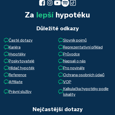
Za
lepší
hypotéku
Důležité odkazy
Časté dotazy
Slovník pojmů
Kariéra
Reprezentativní příklad
Hypotéky
Průvodce
Poskytovatelé
Napsali o nás
Hlídač hypoték
Pro novináře
Reference
Ochrana osobních údajů
Affiliate
VOP
Kalkulačka hypotéky podle
Právní služby
lokality
Nejčastější dotazy