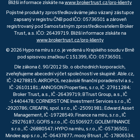
Bližší informace získáte na
www.brokertrust.cz/pro-klienty
Pojistné produkty zprostředkováváme jako vázaný zástupce
zapsaný v registru ČNB pod IČO: 05736501 a zároveň
registrovaný pod Samostatným zprostředkovatelem Broker
Trust, a.s. IČO: 26439719. Bližší informace získáte na
www.brokertrust.cz/pro-klienty
© 2026 Hypo na míru s.r.o. je vedená u Krajského soudu v Brně
pod spisovou značkou C 151399, IČO: 05736501.
Dle zákona č. 90/2012 Sb. o obchodních korporacích,
zveřejňujeme abecední výčet společností ve skupině: Able.cz,
IČ -24278815; AKROPOL nezávislé finanční poradenství a.s.,
IČ -26101181; ANNOSON Properties, s.r.o, IČ -27911284;
Broker Trust, a.s., IČ -26439719; BTrust Group, a.s., IČ
-14404478; CORNERSTONE Investment Services s.r.o., IČ
-2920786; CREAFIN, spol. s r.o., IČ -25091981; Edward Asset
Management, IČ -19728549; Finance na míru, s.r.o., IČ
-29276187; GOFIS s.r.o., IČ -01506927; GOLEM FINANCE
s.r.o., IČ -26880547; HYPO na míru, s.r.o., IČ -05736501;
Mindee app s.r.o., IČ -06437877; mooy Btrust , IČ -17806534;