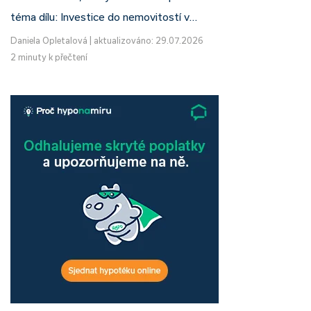
téma dílu: Investice do nemovitostí v…
Daniela Opletalová
|
aktualizováno: 29.07.2026
2 minuty k přečtení