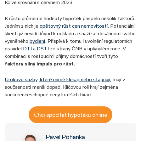
Kč ve srovnání s červnem 2023.
K růstu průměrné hodnoty hypoték přispělo několik faktorů.
Jedním z nich je
opětovný růst cen nemovitostí
. Potenciální
klienti již nevidí důvod k odkladu a snaží se dosáhnout svého
vysněného
bydlení
. Přispívá k tomu i uvolnění regulatorních
pravidel
DTI
a
DSTI
ze strany ČNB v uplynulém roce. V
kombinaci s rostoucími příjmy domácností tvoří tyto
faktory silný impuls pro růst.
Úrokové sazby, které mírně klesají nebo stagnují
, mají v
současnosti menší dopad. Klíčovou roli hrají zejména
konkurenceschopné ceny kratších fixací.
Chci spočítat hypotéku online
Pavel Pohanka