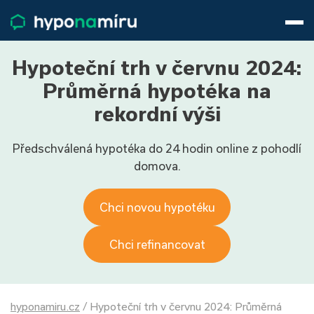
Hypotéky
Životní pojištění
Pojištění nemovitosti
Hypoteční trh v červnu 2024:
Články
Průměrná hypotéka na
O nás
rekordní výši
800 688 388
9−16 hod.
Předschválená hypotéka do 24 hodin online z pohodlí
Přihlásit
domova.
Chci novou hypotéku
Chci refinancovat
hyponamiru.cz
/
Hypoteční trh v červnu 2024: Průměrná