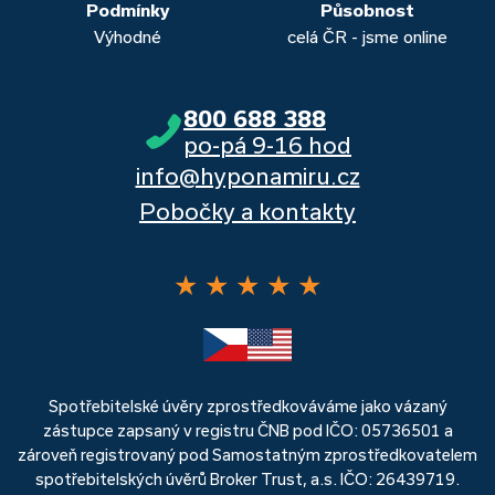
Podmínky
Působnost
Výhodné
celá ČR - jsme online
800 688 388
po-pá 9-16 hod
info@hyponamiru.cz
Pobočky a kontakty
★
★
★
★
★
Spotřebitelské úvěry zprostředkováváme jako vázaný
zástupce zapsaný v registru ČNB pod IČO: 05736501 a
zároveň registrovaný pod Samostatným zprostředkovatelem
spotřebitelských úvěrů Broker Trust, a.s. IČO: 26439719.