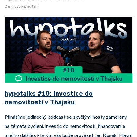
2 minuty k přečtení
hypotalks #10: Investice do
nemovitostí v Thajsku
Přinášíme jedinečný podcast se skvělými hosty zaměřený
na témata bydlení, investic do nemovitostí, financování a
mnoho dalšího, kterým vás bude provázet Jan Klusák. Hlavní