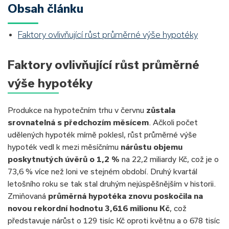
Obsah článku
Faktory ovlivňující růst průměrné výše hypotéky
Faktory ovlivňující růst průměrné
výše hypotéky
Produkce na hypotečním trhu v červnu
zůstala
srovnatelná s předchozím měsícem
. Ačkoli počet
udělených hypoték mírně poklesl, růst průměrné výše
hypoték vedl k mezi měsíčnímu
nárůstu objemu
poskytnutých úvěrů o 1,2 %
na 22,2 miliardy Kč, což je o
73,6 % více než loni ve stejném období. Druhý kvartál
letošního roku se tak stal druhým nejúspěšnějším v historii.
Zmiňovaná
průměrná hypotéka znovu poskočila na
novou rekordní hodnotu 3,616 milionu Kč
, což
představuje nárůst o 129 tisíc Kč oproti květnu a o 678 tisíc