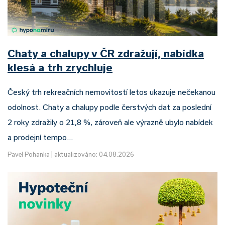
Chaty a chalupy v ČR zdražují, nabídka
klesá a trh zrychluje
Český trh rekreačních nemovitostí letos ukazuje nečekanou
odolnost. Chaty a chalupy podle čerstvých dat za poslední
2 roky zdražily o 21,8 %, zároveň ale výrazně ubylo nabídek
a prodejní tempo…
Pavel Pohanka
|
aktualizováno: 04.08.2026