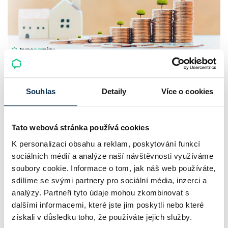
UniCredit Bank od 27.7.2026 zdražuje
hypotéky, zatímco Raiffeisenbank
Souhlas
Detaily
Více o cookies
prodloužila slevu do 6.9.2026
Český hypoteční trh na konci července 2026 potvrzuje, že
Tato webová stránka používá cookies
sazby zůstávají pod tlakem a část bank pokračuje v jejich
K personalizaci obsahu a reklam, poskytování funkcí
sociálních médií a analýze naší návštěvnosti využíváme
růstu. UniCredit Bank od 27.7.2026 zvýšila hypoteční sazby
soubory cookie. Informace o tom, jak náš web používáte,
plošně o 0,1…
sdílíme se svými partnery pro sociální média, inzerci a
Pavel Pohanka
|
aktualizováno: 04.08.2026
analýzy. Partneři tyto údaje mohou zkombinovat s
4 minuty k přečtení
dalšími informacemi, které jste jim poskytli nebo které
získali v důsledku toho, že používáte jejich služby.