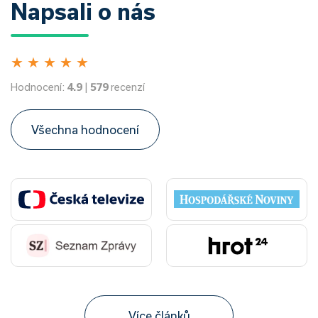
Napsali o nás
★
★
★
★
★
Hodnocení:
4.9
|
579
recenzí
Všechna hodnocení
Více článků