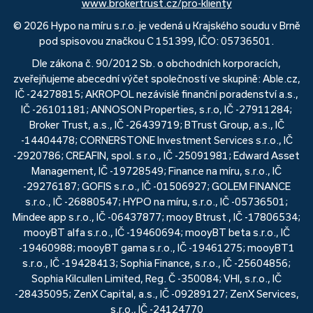
www.brokertrust.cz/pro-klienty
© 2026 Hypo na míru s.r.o. je vedená u Krajského soudu v Brně
pod spisovou značkou C 151399, IČO: 05736501.
Dle zákona č. 90/2012 Sb. o obchodních korporacích,
zveřejňujeme abecední výčet společností ve skupině: Able.cz,
IČ -24278815; AKROPOL nezávislé finanční poradenství a.s.,
IČ -26101181; ANNOSON Properties, s.r.o, IČ -27911284;
Broker Trust, a.s., IČ -26439719; BTrust Group, a.s., IČ
-14404478; CORNERSTONE Investment Services s.r.o., IČ
-2920786; CREAFIN, spol. s r.o., IČ -25091981; Edward Asset
Management, IČ -19728549; Finance na míru, s.r.o., IČ
-29276187; GOFIS s.r.o., IČ -01506927; GOLEM FINANCE
s.r.o., IČ -26880547; HYPO na míru, s.r.o., IČ -05736501;
Mindee app s.r.o., IČ -06437877; mooy Btrust , IČ -17806534;
mooyBT alfa s.r.o., IČ -19460694; mooyBT beta s.r.o., IČ
-19460988; mooyBT gama s.r.o., IČ -19461275; mooyBT1
s.r.o., IČ -19428413; Sophia Finance, s.r.o., IČ -25604856;
Sophia Kilcullen Limited, Reg. Č -350084; VHI, s.r.o., IČ
-28435095; ZenX Capital, a.s., IČ -09289127; ZenX Services,
s.r.o., IČ -24124770