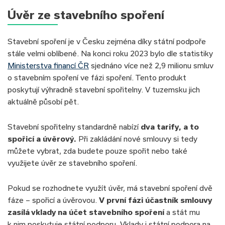
Úvěr ze stavebního spoření
Stavební spoření je v Česku zejména díky státní podpoře
stále velmi oblíbené. Na konci roku 2023 bylo dle statistiky
Ministerstva financí ČR
sjednáno více než 2,9 milionu smluv
o stavebním spoření ve fázi spoření. Tento produkt
poskytují výhradně stavební spořitelny. V tuzemsku jich
aktuálně působí pět.
Stavební spořitelny standardně nabízí
dva tarify, a to
spořicí a úvěrový.
Při zakládání nové smlouvy si tedy
můžete vybrat, zda budete pouze spořit nebo také
využijete úvěr ze stavebního spoření.
Pokud se rozhodnete využít úvěr, má stavební spoření dvě
fáze – spořicí a úvěrovou.
V první fázi účastník smlouvy
zasílá vklady na účet stavebního spoření
a stát mu
k nim poskytuje státní podporu. Vklady i státní podpora na