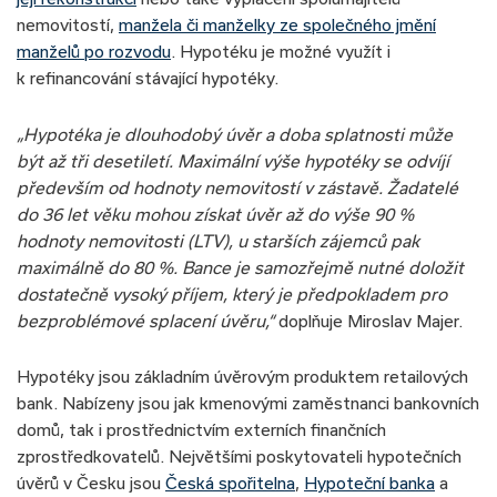
nemovitostí,
manžela či manželky ze společného jmění
manželů po rozvodu
. Hypotéku je možné využít i
k refinancování stávající hypotéky.
„Hypotéka je dlouhodobý úvěr a doba splatnosti může
být až tři desetiletí. Maximální výše hypotéky se odvíjí
především od hodnoty nemovitostí v zástavě. Žadatelé
do 36 let věku mohou získat úvěr až do výše 90 %
hodnoty nemovitosti (LTV), u starších zájemců pak
maximálně do 80 %. Bance je samozřejmě nutné doložit
dostatečně vysoký příjem, který je předpokladem pro
bezproblémové splacení úvěru,“
doplňuje Miroslav Majer.
Hypotéky jsou základním úvěrovým produktem retailových
bank. Nabízeny jsou jak kmenovými zaměstnanci bankovních
domů, tak i prostřednictvím externích finančních
zprostředkovatelů. Největšími poskytovateli hypotečních
úvěrů v Česku jsou
Česká spořitelna
,
Hypoteční banka
a