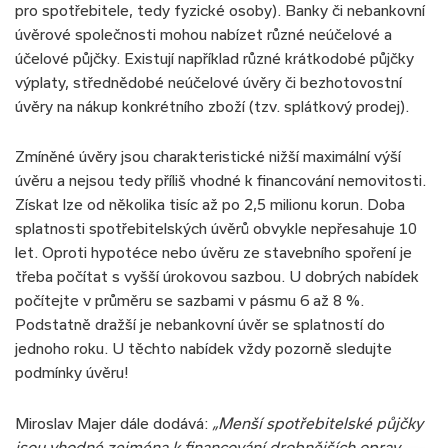
pro spotřebitele, tedy fyzické osoby). Banky či nebankovní
úvěrové společnosti mohou nabízet různé neúčelové a
účelové půjčky. Existují například různé krátkodobé půjčky
výplaty, střednědobé neúčelové úvěry či bezhotovostní
úvěry na nákup konkrétního zboží (tzv. splátkový prodej).
Zmíněné úvěry jsou charakteristické nižší maximální výší
úvěru a nejsou tedy příliš vhodné k financování nemovitosti.
Získat lze od několika tisíc až po 2,5 milionu korun. Doba
splatnosti spotřebitelských úvěrů obvykle nepřesahuje 10
let. Oproti hypotéce nebo úvěru ze stavebního spoření je
třeba počítat s vyšší úrokovou sazbou. U dobrých nabídek
počítejte v průměru se sazbami v pásmu 6 až 8 %.
Podstatně dražší je nebankovní úvěr se splatností do
jednoho roku. U těchto nabídek vždy pozorně sledujte
podmínky úvěru!
Miroslav Majer dále dodává:
„Menší spotřebitelské půjčky
jsou vhodné zejména k financování drobnějších oprav