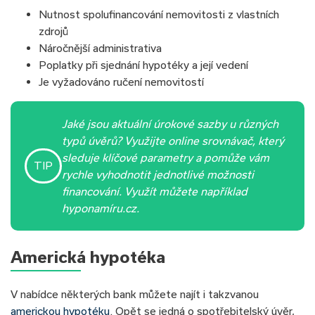
Nutnost spolufinancování nemovitosti z vlastních
zdrojů
Náročnější administrativa
Poplatky při sjednání hypotéky a její vedení
Je vyžadováno ručení nemovitostí
Jaké jsou aktuální úrokové sazby u různých
typů úvěrů?
Využijte online srovnávač, který
sleduje klíčové parametry a pomůže vám
TIP
rychle vyhodnotit jednotlivé
možnosti
financování
. Využít můžete například
hyponamíru.cz.
Americká hypotéka
V nabídce některých bank můžete najít i takzvanou
americkou hypotéku
. Opět se jedná o spotřebitelský úvěr,