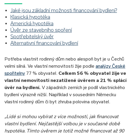
Jaké jsou základní možnosti financování bydlení?
Klasická hypotéka
Americká hypotéka
Úvěr ze stavebního spoření
Spotřebitelský úvěr
Alternativní financování bydlení
Potřeba vlastnit rodinný dům nebo alespoň byt je u Čechů
velmi silná. Ve vlastní nemovitosti žije podle
analýzy České
spořitelny
77 % obyvatel.
Celkem 56 % obyvatel žije ve
vlastní nemovitosti nezatížené úvěrem a 21 % splácí
úvěr na bydlení.
V západních zemích je podíl vlastnického
bydlení výrazně nižší. Například v sousedním Německu
vlastní rodinný dům či byt zhruba polovina obyvatel.
„Lidé si mohou vybírat z více možností, jak financovat
vlastní bydlení. Nejčastější volbou je v současné době
hypotéka. Tímto úvěrem je totiž možné financovat až 90