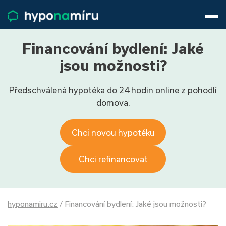
Hypotéky
Životní pojištění
Pojištění nemovitosti
Financování bydlení: Jaké
Články
jsou možnosti?
O nás
Předschválená hypotéka do 24 hodin online z pohodlí
800 688 388
9−16 hod.
domova.
Přihlásit
Chci novou hypotéku
Chci refinancovat
hyponamiru.cz
/
Financování bydlení: Jaké jsou možnosti?