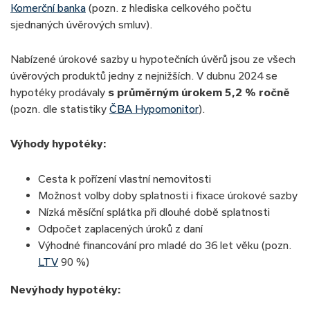
Komerční banka
(pozn. z hlediska celkového počtu
sjednaných úvěrových smluv).
Nabízené úrokové sazby u hypotečních úvěrů jsou ze všech
úvěrových produktů jedny z nejnižších. V dubnu 2024 se
hypotéky prodávaly
s průměrným úrokem 5,2 % ročně
(pozn. dle statistiky
ČBA Hypomonitor
).
Výhody hypotéky:
Cesta k pořízení vlastní nemovitosti
Možnost volby doby splatnosti i fixace úrokové sazby
Nízká měsíční splátka při dlouhé době splatnosti
Odpočet zaplacených úroků z daní
Výhodné financování pro mladé do 36 let věku (pozn.
LTV
90 %)
Nevýhody hypotéky: