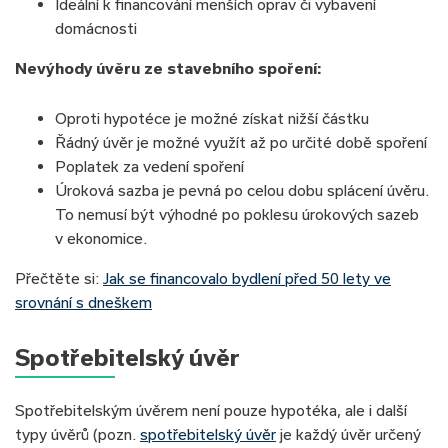
Ideální k financování menších oprav či vybavení
domácnosti
Nevýhody úvěru ze stavebního spoření:
Oproti hypotéce je možné získat nižší částku
Řádný úvěr je možné využít až po určité době spoření
Poplatek za vedení spoření
Úroková sazba je pevná po celou dobu splácení úvěru.
To nemusí být výhodné po poklesu úrokových sazeb
v ekonomice.
Přečtěte si:
Jak se financovalo bydlení před 50 lety ve
srovnání s dneškem
Spotřebitelský úvěr
Spotřebitelským úvěrem není pouze hypotéka, ale i další
typy úvěrů (pozn.
spotřebitelský úvěr
je každý úvěr určený