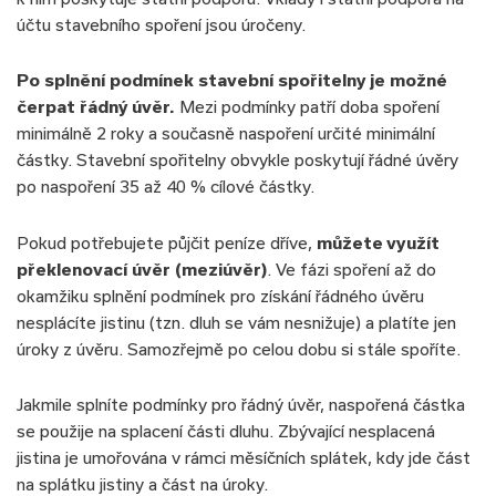
účtu stavebního spoření jsou úročeny.
Po splnění podmínek stavební spořitelny je možné
čerpat řádný úvěr.
Mezi podmínky patří doba spoření
minimálně 2 roky a současně naspoření určité minimální
částky. Stavební spořitelny obvykle poskytují řádné úvěry
po naspoření 35 až 40 % cílové částky.
Pokud potřebujete půjčit peníze dříve,
můžete využít
překlenovací úvěr (meziúvěr)
. Ve fázi spoření až do
okamžiku splnění podmínek pro získání řádného úvěru
nesplácíte jistinu (tzn. dluh se vám nesnižuje) a platíte jen
úroky z úvěru. Samozřejmě po celou dobu si stále spoříte.
Jakmile splníte podmínky pro řádný úvěr, naspořená částka
se použije na splacení části dluhu. Zbývající nesplacená
jistina je umořována v rámci měsíčních splátek, kdy jde část
na splátku jistiny a část na úroky.