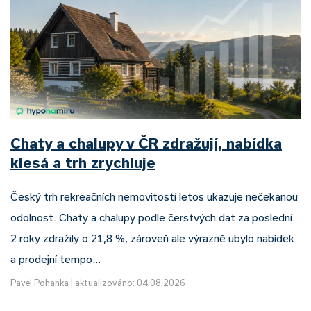
Chaty a chalupy v ČR zdražují, nabídka
klesá a trh zrychluje
Český trh rekreačních nemovitostí letos ukazuje nečekanou
odolnost. Chaty a chalupy podle čerstvých dat za poslední
2 roky zdražily o 21,8 %, zároveň ale výrazně ubylo nabídek
a prodejní tempo…
Pavel Pohanka
|
aktualizováno: 04.08.2026