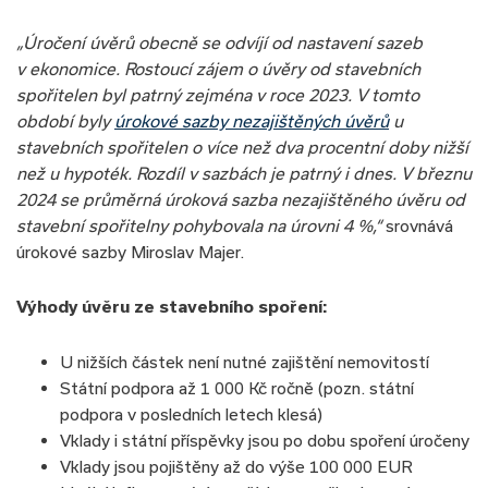
„Úročení úvěrů obecně se odvíjí od nastavení sazeb
v ekonomice. Rostoucí zájem o úvěry od stavebních
spořitelen byl patrný zejména v roce 2023. V tomto
období byly
úrokové sazby nezajištěných úvěrů
u
stavebních spořitelen o více než dva procentní doby nižší
než u hypoték. Rozdíl v sazbách je patrný i dnes. V březnu
2024 se průměrná úroková sazba nezajištěného úvěru od
stavební spořitelny pohybovala na úrovni 4 %,“
srovnává
úrokové sazby Miroslav Majer.
Výhody úvěru ze stavebního spoření:
U nižších částek není nutné zajištění nemovitostí
Státní podpora až 1 000 Kč ročně (pozn. státní
podpora v posledních letech klesá)
Vklady i státní příspěvky jsou po dobu spoření úročeny
Vklady jsou pojištěny až do výše 100 000 EUR