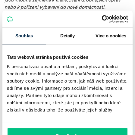
nebo k pořízení vybavení do nové domácnosti.
V kombinaci se státní dotací lze tyto úvěry využít i při
investicích do úsporných opatření jako je zateplení
fasády, výměnu oken nebo pořízení fotovoltaiky či
tepelného čerpadla. Tuzemské banky běžně nabízí
Souhlas
Detaily
Více o cookies
speciální účelové úvěry určené přímo na realizaci těchto
záměrů. Banky umí dnes zajistit i dotační a technické
Tato webová stránka používá cookies
poradenství.“
K personalizaci obsahu a reklam, poskytování funkcí
sociálních médií a analýze naší návštěvnosti využíváme
Nenechte si ujít novinky z hypotečního a realitního
soubory cookie. Informace o tom, jak náš web používáte,
trhu – pro kupující i profesionály.
sdílíme se svými partnery pro sociální média, inzerci a
analýzy. Partneři tyto údaje mohou zkombinovat s
dalšími informacemi, které jste jim poskytli nebo které
Přihlásit
získali v důsledku toho, že používáte jejich služby.
Alternativní financování bydlení