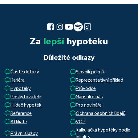
Za
lepší
hypotéku
Důležité odkazy
Časté dotazy
Slovník pojmů
Kariéra
Reprezentativní příklad
Hypotéky
Průvodce
Poskytovatelé
Napsali o nás
Hlídač hypoték
Pro novináře
Reference
Ochrana osobních údajů
Affiliate
VOP
Kalkulačka hypotéky podle
Právní služby
lokality