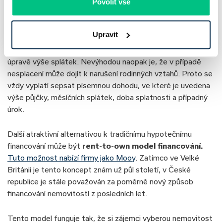
Povolit vše
Jednou z možností, jak financovat bydlení, je
půjčka od
rodiny a příbuzných
. Největší výhodou je, že peníze
Upravit
můžete získáte bezúročně nebo jen se symbolickým
úrokem. V případě potřeby se také můžete dohodnout na
úpravě výše splátek. Nevýhodou naopak je, že v případě
nesplacení může dojít k narušení rodinných vztahů. Proto se
vždy vyplatí sepsat písemnou dohodu, ve které je uvedena
výše půjčky, měsíčních splátek, doba splatnosti a případný
úrok.
Další atraktivní alternativou k tradičnímu hypotečnímu
financování může být
rent-to-own model financování.
Tuto možnost nabízí firmy jako Mooy
. Zatímco ve Velké
Británii je tento koncept znám už půl století, v České
republice je stále považován za poměrně nový způsob
financování nemovitostí z posledních let.
Tento model funguje tak, že si zájemci vyberou nemovitost