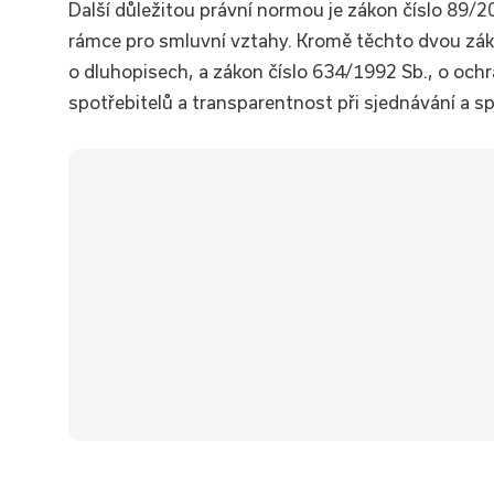
Další důležitou právní normou je zákon číslo 89/2
rámce pro smluvní vztahy. Kromě těchto dvou záko
o dluhopisech, a zákon číslo 634/1992 Sb., o ochr
spotřebitelů a transparentnost při sjednávání a s
✅Typ úvěru:
Nová hypotéka
✅Úrok:
od 4,69 %