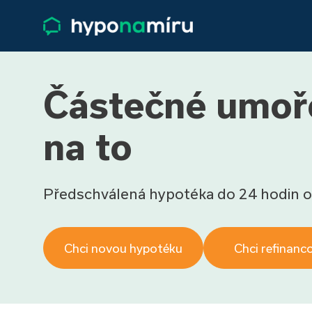
Částečné umořen
na to
Předschválená hypotéka do 24 hodin o
Chci novou hypotéku
Chci refinanc