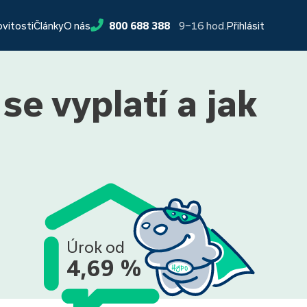
9−16 hod.
ovitosti
Články
O nás
800 688 388
Přihlásit
e vyplatí a jak
Úrok od
4,69 %