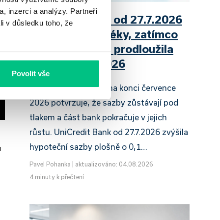
, inzerci a analýzy. Partneři
UniCredit Bank od 27.7.2026
li v důsledku toho, že
zdražuje hypotéky, zatímco
Raiffeisenbank prodloužila
slevu do 6.9.2026
Povolit vše
Český hypoteční trh na konci července
2026 potvrzuje, že sazby zůstávají pod
tlakem a část bank pokračuje v jejich
růstu. UniCredit Bank od 27.7.2026 zvýšila
hypoteční sazby plošně o 0,1…
u
Pavel Pohanka
|
aktualizováno: 04.08.2026
4 minuty k přečtení