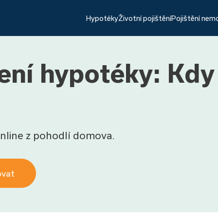
Hypotéky
Životní pojištění
Pojištění nem
í hypotéky: Kdy s
nline z pohodlí domova.
ovat