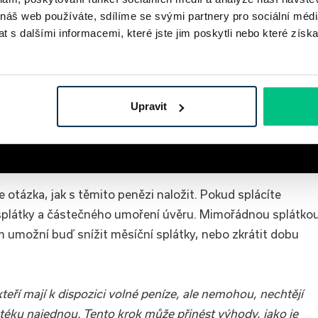
 náš web používáte, sdílíme se svými partnery pro sociální média
 s dalšími informacemi, které jste jim poskytli nebo které získa
Upravit
otázka, jak s těmito penězi naložit. Pokud splácíte
splátky a částečného umoření úvěru. Mimořádnou splátko
ám umožní buď snížit měsíční splátky, nebo zkrátit dobu
kteří mají k dispozici volné peníze, ale nemohou, nechtějí
otéku najednou. Tento krok může přinést výhody, jako je