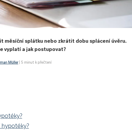
 měsíční splátku nebo zkrátit dobu splácení úvěru.
e vyplatí a jak postupovat?
man Müller
| 5 minut k přečtení
ypotéky?
í hypotéky?