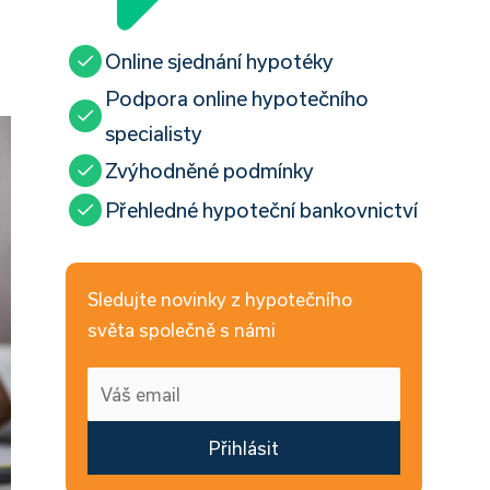
Online sjednání hypotéky
Podpora online hypotečního
specialisty
Zvýhodněné podmínky
Přehledné hypoteční bankovnictví
Sledujte novinky z hypotečního
světa společně s námi
Přihlásit