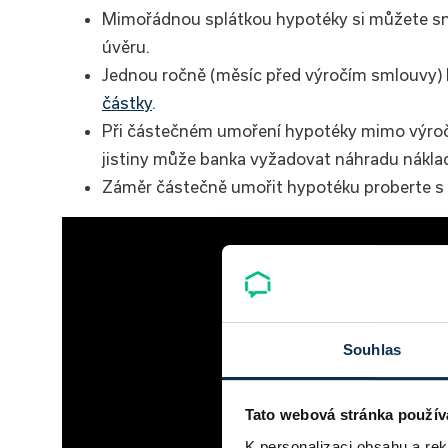
Mimořádnou splátkou hypotéky si můžete sníž
úvěru.
Jednou ročně (měsíc před výročím smlouvy) l
částky
.
Při částečném umoření hypotéky mimo výroč
jistiny může banka vyžadovat náhradu nákla
Záměr částečně umořit hypotéku proberte s
Souhlas
Tato webová stránka použív
K personalizaci obsahu a re