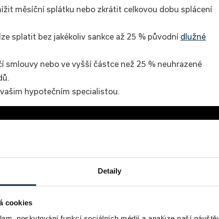
it měsíční splátku nebo zkrátit celkovou dobu splácení
ze splatit bez jakékoliv sankce až 25 % původní
dlužné
í smlouvy nebo ve vyšší částce než 25 % neuhrazené
dů.
 vašim hypotečním specialistou.
Detaily
á cookies
klam, poskytování funkcí sociálních médií a analýze naší návšt