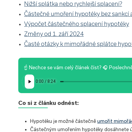
Nižší splátka nebo rychlejší splacení?
Částečné umoření hypotéky bez sankcí 
Výpočet částečného splacení hypotéky
Změny od 1. září 2024
Časté otázky k mimořádné splátce hypo
☝ Nechce se vám celý článek číst? 🎧 Poslechnět
Co si z článku odnést:
Hypotéku je možné částečně
umořit mimořád
Částečným umořením hypotéky dosáhnete ús