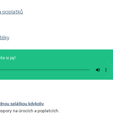
a poplatků
téky
e si jej!
nou splátkou kdykoliv
.
pory na úrocích a poplatcích.