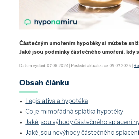
Částečným umořením hypotéky si můžete snížit
Jaké jsou podmínky částečného umoření, kdy s
Datum vydání: 07.08.2024 | Poslední aktualizace: 09.07.2025 |
Ro
Obsah článku
Legislativa a hypotéka
Co je mimořádná splátka hypotéky
Jaké jsou výhody částečného splacení h
Jaké jsou nevýhody částečného splacen