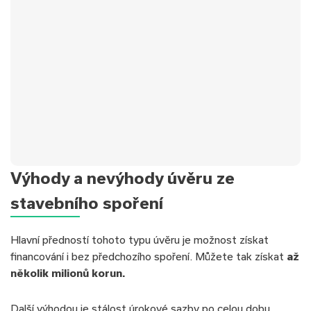
✅Typ úvěru:
Nová hypotéka
Výhody a nevýhody úvěru ze
✅Úrok:
od 4,69 %
✅Hodnota nemovitosti:
3 800 000 Kč
stavebního spoření
✅Doba splácení:
30 let
✅Výše úvěru:
3 500 000 Kč
Hlavní předností tohoto typu úvěru je možnost získat
✅Měsíční splátka:
18 131 Kč
financování i bez předchozího spoření. Můžete tak získat
až
několik milionů korun.
Další výhodou je stálost úrokové sazby po celou dobu