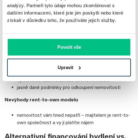
analýzy. Partneři tyto údaje mohou zkombinovat s
Další výhodou je možnost volby – můžete se sami
dalšími informacemi, které jste jim poskytli nebo které
rozhodnout, zda chcete nemovitost v konečné fázi
získali v důsledku toho, že používáte jejich služby.
zakoupit, či nikoliv. Tato flexibilita vám
poskytuje větší
svobodu ve srovnání
s jinými způsoby financování.
Povolit vše
Výhody rent-to-own modelu
nemovitost můžete mít, i když nemáte dost úspor na
Upravit
získání hypotéky
vyhnete se dalšímu zdražování nemovitostí
jasně dané podmínky pro odkoupení nemovitosti
Nevýhody rent-to-own modelu
nemovitost vám hned nepatří – majitelem je rent-to-
own společnost a vy jí platíte nájem
Alternativní financování bydlení vs.