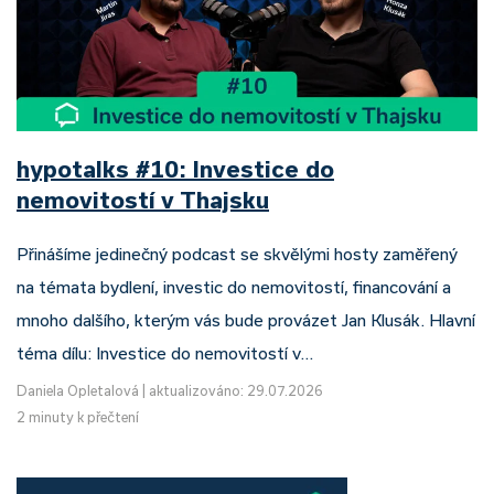
hypotalks #10: Investice do
nemovitostí v Thajsku
Přinášíme jedinečný podcast se skvělými hosty zaměřený
na témata bydlení, investic do nemovitostí, financování a
mnoho dalšího, kterým vás bude provázet Jan Klusák. Hlavní
téma dílu: Investice do nemovitostí v…
Daniela Opletalová
|
aktualizováno: 29.07.2026
2 minuty k přečtení