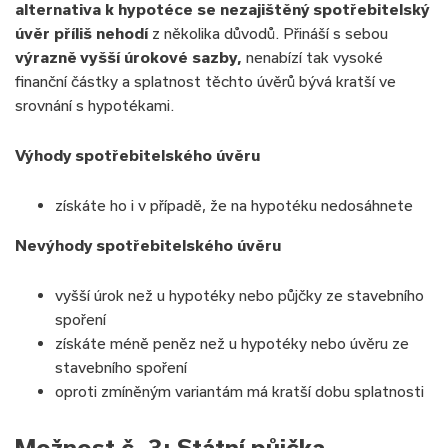
alternativa k hypotéce se nezajištěný spotřebitelský
úvěr příliš nehodí
z několika důvodů. Přináší s sebou
výrazně vyšší úrokové sazby,
nenabízí tak vysoké
finanční částky a splatnost těchto úvěrů bývá kratší ve
srovnání s hypotékami.
Výhody spotřebitelského úvěru
získáte ho i v případě, že na hypotéku nedosáhnete
Nevýhody spotřebitelského úvěru
vyšší úrok než u hypotéky nebo půjčky ze stavebního
spoření
získáte méně peněz než u hypotéky nebo úvěru ze
stavebního spoření
oproti zmíněným variantám má kratší dobu splatnosti
Možnost č. 3: Státní půjčka