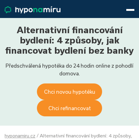
Hypotéky
Životní pojištění
Pojištění nemovitosti
Alternativní financování
Články
bydlení: 4 způsoby, jak
O nás
financovat bydlení bez banky
800 688 388
9−16 hod.
Předschválená hypotéka do 24 hodin online z pohodlí
Přihlásit
domova.
Chci novou hypotéku
Chci refinancovat
hyponamiru.cz
/
Alternativní financování bydlení: 4 způsoby,