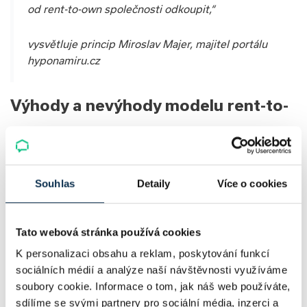
od rent-to-own společnosti odkoupit,“
vysvětluje princip Miroslav Majer, majitel portálu
hyponamiru.cz
Výhody a nevýhody modelu rent-to-
own
Tento model je vhodný pro ty, kteří hledají možnost, jak
financovat koupi domu nebo bytu bez nutnosti získávání
Souhlas
Detaily
Více o cookies
bankovního úvěru, zejména pokud na hypotéku v
současnosti nemají nárok.
Zároveň nabízí jistotu, že o
vybranou nemovitost nepřijdou.
Tato webová stránka používá cookies
K personalizaci obsahu a reklam, poskytování funkcí
Díky společnostem nabízejícím rent-to-own model
sociálních médií a analýze naší návštěvnosti využíváme
získáváte
předkupní právo na nemovitost
, a to za
soubory cookie. Informace o tom, jak náš web používáte,
předem jasně určenou cenu.
sdílíme se svými partnery pro sociální média, inzerci a