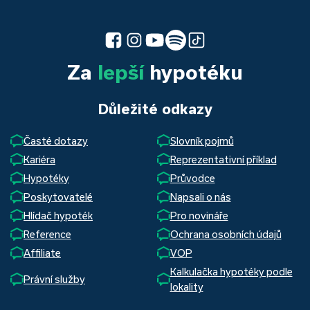
Za
lepší
hypotéku
Důležité odkazy
Časté dotazy
Slovník pojmů
Kariéra
Reprezentativní příklad
Hypotéky
Průvodce
Poskytovatelé
Napsali o nás
Hlídač hypoték
Pro novináře
Reference
Ochrana osobních údajů
Affiliate
VOP
Kalkulačka hypotéky podle
Právní služby
lokality