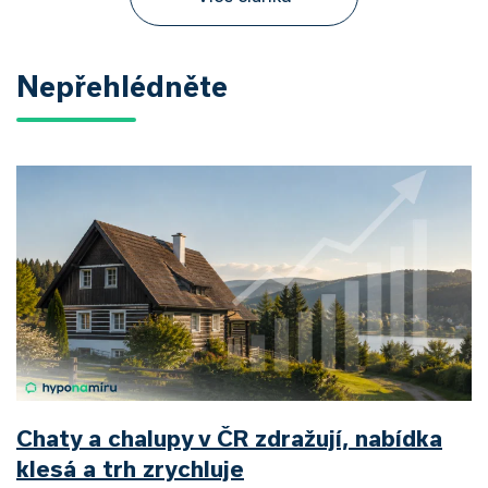
Nepřehlédněte
Chaty a chalupy v ČR zdražují, nabídka
klesá a trh zrychluje