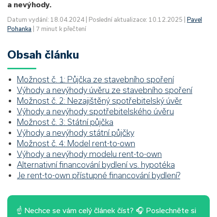
a nevýhody.
Datum vydání: 18.04.2024 | Poslední aktualizace: 10.12.2025 |
Pavel
Pohanka
| 7 minut k přečtení
Obsah článku
Možnost č. 1: Půjčka ze stavebního spoření
Výhody a nevýhody úvěru ze stavebního spoření
Možnost č. 2: Nezajištěný spotřebitelský úvěr
Výhody a nevýhody spotřebitelského úvěru
Možnost č. 3: Státní půjčka
Výhody a nevýhody státní půjčky
Možnost č. 4: Model rent-to-own
Výhody a nevýhody modelu rent-to-own
Alternativní financování bydlení vs. hypotéka
Je rent-to-own přístupné financování bydlení?
☝ Nechce se vám celý článek číst? 🎧 Poslechněte si