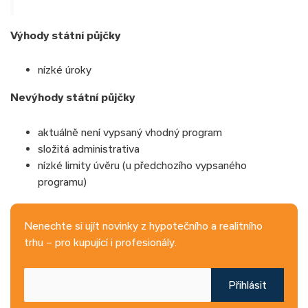
Výhody státní půjčky
nízké úroky
Nevýhody státní půjčky
aktuálně není vypsaný vhodný program
složitá administrativa
nízké limity úvěru (u předchozího vypsaného
programu)
Nenechte si ujít novinky z hypotečního a realitního
trhu – pro kupující i profesionály.
Přihlásit