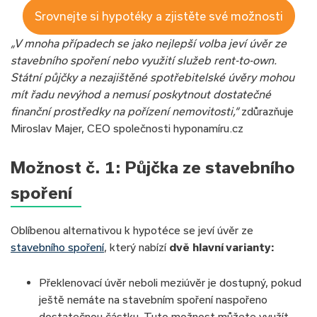
Srovnejte si hypotéky a zjistěte své možnosti
„V mnoha případech se jako nejlepší volba jeví úvěr ze
stavebního spoření nebo využití služeb rent-to-own.
Státní půjčky a nezajištěné spotřebitelské úvěry mohou
mít řadu nevýhod a nemusí poskytnout dostatečné
finanční prostředky na pořízení nemovitosti,“
zdůrazňuje
Miroslav Majer, CEO společnosti hyponamíru.cz
Možnost č. 1: Půjčka ze stavebního
spoření
Oblíbenou alternativou k hypotéce se jeví úvěr ze
stavebního spoření
, který nabízí
dvě hlavní varianty:
Překlenovací úvěr neboli meziúvěr je dostupný, pokud
ještě nemáte na stavebním spoření naspořeno
dostatečnou částku. Tuto možnost můžete využít