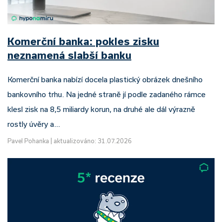
Komerční banka: pokles zisku
neznamená slabší banku
Komerční banka nabízí docela plastický obrázek dnešního
bankovního trhu. Na jedné straně jí podle zadaného rámce
klesl zisk na 8,5 miliardy korun, na druhé ale dál výrazně
rostly úvěry a…
Pavel Pohanka
|
aktualizováno: 31.07.2026