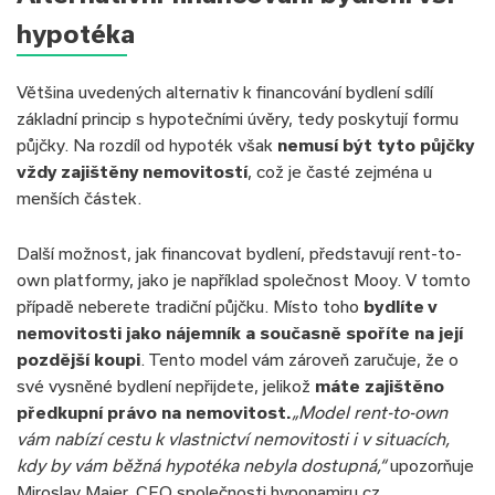
hypotéka
Většina uvedených alternativ k financování bydlení sdílí
základní princip s hypotečními úvěry, tedy poskytují formu
půjčky. Na rozdíl od hypoték však
nemusí být tyto půjčky
vždy zajištěny nemovitostí
, což je časté zejména u
menších částek.
Další možnost, jak financovat bydlení, představují rent-to-
own platformy, jako je například společnost Mooy. V tomto
případě neberete tradiční půjčku. Místo toho
bydlíte v
nemovitosti jako nájemník a současně spoříte na její
pozdější koupi
. Tento model vám zároveň zaručuje, že o
své vysněné bydlení nepřijdete, jelikož
máte zajištěno
předkupní právo na nemovitost.
„Model rent-to-own
vám nabízí cestu k vlastnictví nemovitosti i v situacích,
kdy by vám běžná hypotéka nebyla dostupná,“
upozorňuje
Miroslav Majer, CEO společnosti hyponamiru.cz