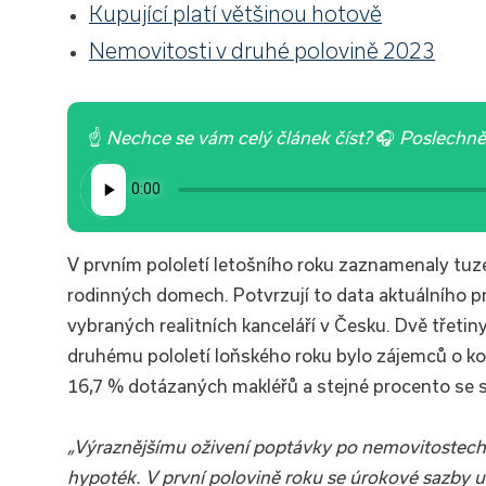
Kupující platí většinou hotově
Nemovitosti v druhé polovině 2023
☝
Nechce se vám celý článek číst?
🎧
Poslechněte
V prvním pololetí letošního roku zaznamenaly tuz
rodinných domech. Potvrzují to data aktuálního 
vybraných realitních kanceláří v Česku. Dvě třetin
druhému pololetí loňského roku bylo zájemců o kou
16,7 % dotázaných makléřů a stejné procento se 
„Výraznějšímu oživení poptávky po nemovitostech s
hypoték. V první polovině roku se úrokové sazby u