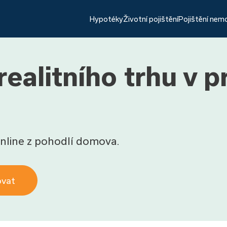
Hypotéky
Životní pojištění
Pojištění nem
ealitního trhu v p
nline z pohodlí domova.
ovat