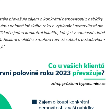
stále převažuje zájem o konkrétní nemovitosti z nabídky
uhému pololetí loňského roku o vyhledání nemovitosti dle
íklad o jednu konkrétní lokalitu, kde je i v současné době
. Realitní makléři se mohou rovněž setkat s požadavkem
y.“