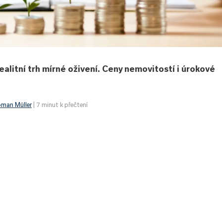
alitní trh mírné oživení. Ceny nemovitostí i úrokové
man Müller
| 7 minut k přečtení