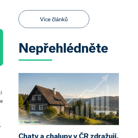
Více článků
Nepřehlédněte
i
je
y
Chaty a chalupy v ČR zdražují,