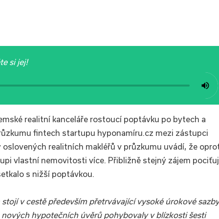
 si jej!
emské realitní kanceláře rostoucí poptávku po bytech a
průzkumu fintech startupu hyponamíru.cz mezi zástupci
y oslovených realitních makléřů v průzkumu uvádí, že oprot
pi vlastní nemovitosti více. Přibližně stejný zájem pociťu
setkalo s nižší poptávkou.
tojí v cestě především přetrvávající vysoké úrokové sazb
 nových hypotečních úvěrů pohybovaly v blízkosti šesti