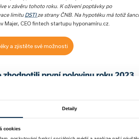
íve v závěru tohoto roku. K oživení poptávky po
ace limitu
DSTI
ze strany ČNB. Na hypotéku má totiž šanci
av Majer, CEO fintech startupu hyponamíru.cz.
éky a zjistěte své možnosti
Detaily
á cookies
klam, poskytování funkcí sociálních médií a analýze naší návšt