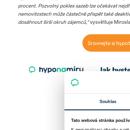
procent. Pozvolný pokles sazeb lze očekávat nejdř
nemovitostech může částečně přispět také deaktiv
dosáhnout širší okruh zájemců,“
vysvětluje Mirosl
Srovnejte si hypot
Souhlas
Tato webová stránka použív
K personalizaci obsahu a re