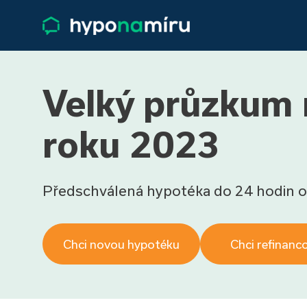
Velký průzkum r
roku 2023
Předschválená hypotéka do 24 hodin o
Chci novou hypotéku
Chci refinanc