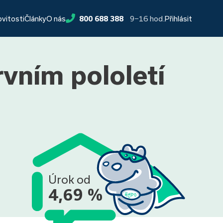
9−16 hod.
ovitosti
Články
O nás
800 688 388
Přihlásit
rvním pololetí
Úrok od
4,69 %