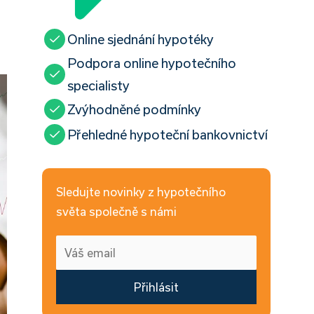
Online sjednání hypotéky
Podpora online hypotečního
specialisty
Zvýhodněné podmínky
Přehledné hypoteční bankovnictví
Sledujte novinky z hypotečního
světa společně s námi
Přihlásit