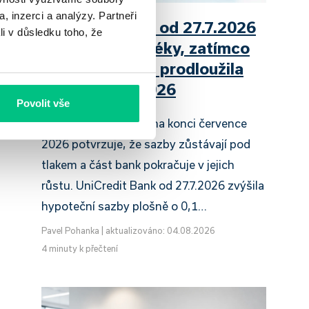
, inzerci a analýzy. Partneři
UniCredit Bank od 27.7.2026
li v důsledku toho, že
zdražuje hypotéky, zatímco
Raiffeisenbank prodloužila
slevu do 6.9.2026
Povolit vše
Český hypoteční trh na konci července
2026 potvrzuje, že sazby zůstávají pod
tlakem a část bank pokračuje v jejich
růstu. UniCredit Bank od 27.7.2026 zvýšila
hypoteční sazby plošně o 0,1…
Pavel Pohanka
|
aktualizováno: 04.08.2026
4 minuty k přečtení