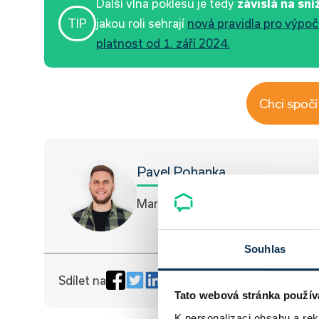
Další vlna poklesu je tedy
závislá na sní
TIP
jakou roli sehrají
nová pravidla pro výpoč
platnost od 1. září 2024.
Chci spočí
Pavel Pohanka
Marketingový specialista
Souhlas
Sdílet na
Tato webová stránka použív
K personalizaci obsahu a re