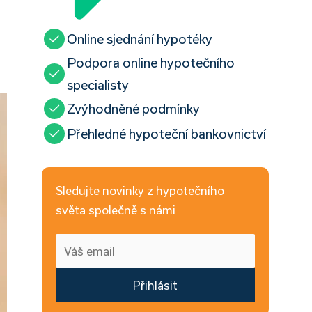
Online sjednání hypotéky
Podpora online hypotečního
specialisty
Zvýhodněné podmínky
Přehledné hypoteční bankovnictví
Sledujte novinky z hypotečního
světa společně s námi
Přihlásit