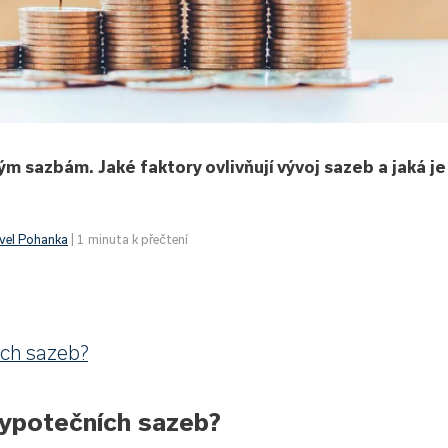
ým sazbám. Jaké faktory ovlivňují vývoj sazeb a jaká je
vel Pohanka
| 1 minuta k přečtení
ích sazeb?
hypotečních sazeb?