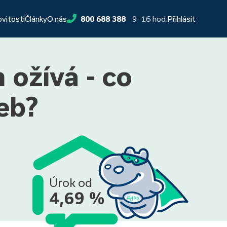
9−16 hod.
ovitosti
Články
O nás
800 688 388
Přihlásit
 ožívá - co
eb?
Úrok od
4,69 %