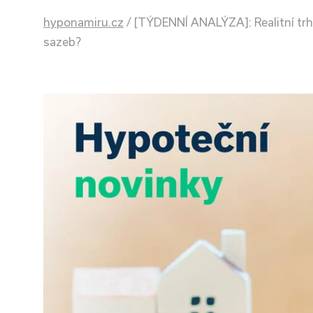
hyponamiru.cz
/
[TÝDENNÍ ANALÝZA]: Realitní trh 
sazeb?