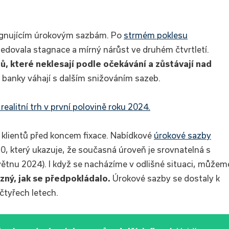
tagnujícím úrokovým sazbám. Po
strmém poklesu
edovala stagnace a mírný nárůst ve druhém čtvrtletí.
, které neklesají podle očekávání a zůstávají nad
 banky váhají s dalším snižováním sazeb.
realitní trh v první polovině roku 2024.
klientů před koncem fixace. Nabídkové
úrokové sazby
, který ukazuje, že současná úroveň je srovnatelná s
ětnu 2024). I když se nacházíme v odlišné situaci, můžem
zný, jak se předpokládalo.
Úrokové sazby se dostaly k
čtyřech letech.