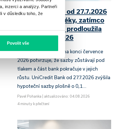
, inzerci a analýzy. Partneři
UniCredit Bank od 27.7.2026
li v důsledku toho, že
zdražuje hypotéky, zatímco
Raiffeisenbank prodloužila
slevu do 6.9.2026
Povolit vše
Český hypoteční trh na konci července
2026 potvrzuje, že sazby zůstávají pod
tlakem a část bank pokračuje v jejich
růstu. UniCredit Bank od 27.7.2026 zvýšila
hypoteční sazby plošně o 0,1…
Pavel Pohanka
|
aktualizováno: 04.08.2026
4 minuty k přečtení