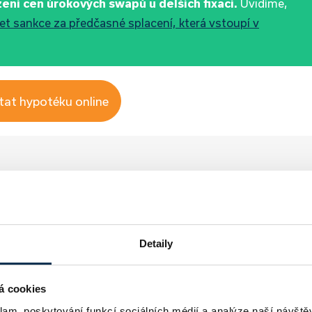
žení cen úrokových swapů u delších fixací.
Uvidíme,
et sankce za předčasné splacení, která vstoupí v
tat hypotéku online
Detaily
Aktuality
Hypotéky
á cookies
klam, poskytování funkcí sociálních médií a analýze naší návšt