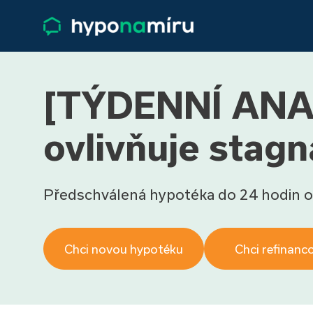
[TÝDENNÍ ANALÝ
ovlivňuje stag
Předschválená hypotéka do 24 hodin o
Chci novou hypotéku
Chci refinanc