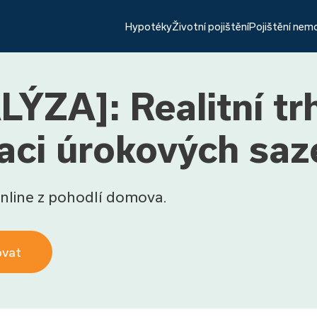
Hypotéky
Životní pojištění
Pojištění nem
ZA]: Realitní trh
naci úrokových saz
nline z pohodlí domova.
ovat