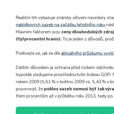
Realitní trh vykazuje známky oživení navzdory s
nabídkových sazeb na začátku letošního roku
násl
Hlavním faktorem jsou
ceny dlouhodobých zdrojů
čtyřprocentní hranicí.
To je jeden z důvodů, proč
Podívejte se, jak se dle
aktuálního průzkumu vyvíjí 
Dalším důvodem je ochrana před rizikem odchodu 
hypoték sledujeme prostřednictvím Indexu GOFI 70
rokem 2009 (5,61 % v květnu 2009 vs. 5,43 % v kv
pozorovat, že
pokles sazeb nemusí být tak výra
třem procentům až v průběhu roku 2013, tedy po 