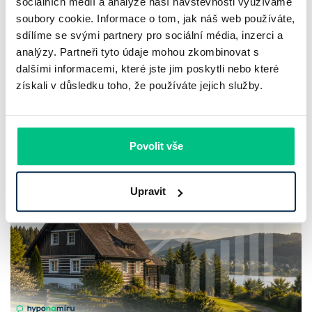
ČNB ponechala sazby na 3,75 %: co
sociálních médií a analýze naší návštěvnosti využíváme
soubory cookie. Informace o tom, jak náš web používáte,
čekat do konce roku
sdílíme se svými partnery pro sociální média, inzerci a
analýzy. Partneři tyto údaje mohou zkombinovat s
Česká národní banka na srpnovém zasedání ponechala
dalšími informacemi, které jste jim poskytli nebo které
základní úrokovou sazbu na 3,75 % a po červnovém zvýšení
získali v důsledku toho, že používáte jejich služby.
přešla do vyčkávacího režimu. Samotné rozhodnutí je jasné.
Mnohem méně jasný je ale…
Pavel Pohanka
|
aktualizováno: 10.08.2026
Povolit vše
Upravit