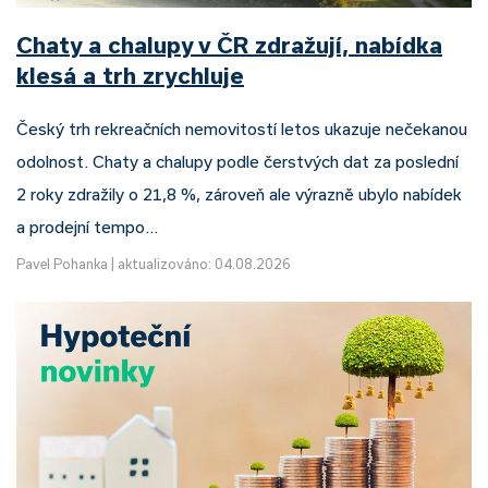
Chaty a chalupy v ČR zdražují, nabídka
klesá a trh zrychluje
Český trh rekreačních nemovitostí letos ukazuje nečekanou
odolnost. Chaty a chalupy podle čerstvých dat za poslední
2 roky zdražily o 21,8 %, zároveň ale výrazně ubylo nabídek
a prodejní tempo…
Pavel Pohanka
|
aktualizováno: 04.08.2026