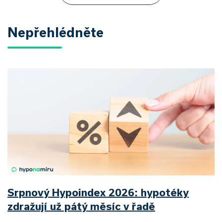
Nepřehlédněte
Srpnový Hypoindex 2026: hypotéky
zdražují už pátý měsíc v řadě