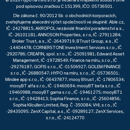
pod spisovou značkou C 151399, IČO: 05736501.
Dle zákona č. 90/2012 Sb. o obchodních korporacích,
zveřejňujeme abecední výčet společností ve skupině: Able.cz,
IČ -24278815; AKROPOL nezávislé finanční poradenství a.s.,
IČ -26101181; ANNOSON Properties, s.r.o, IČ -27911284;
Broker Trust, a.s., IČ -26439719; BTrust Group, a.s., IČ
-14404478; CORNERSTONE Investment Services s.r.o., IČ
-2920786; CREAFIN, spol. s r.o., IČ -25091981; Edward Asset
Management, IČ -19728549; Finance na míru, s.r.o., IČ
-29276187; GOFIS s.r.o., IČ -01506927; GOLEM FINANCE
s.r.o., IČ -26880547; HYPO na míru, s.r.o., IČ -05736501;
Mindee app s.r.o., IČ -06437877; mooy Btrust , IČ -17806534;
mooyBT alfa s.r.o., IČ -19460694; mooyBT beta s.r.o., IČ
-19460988; mooyBT gama s.r.o., IČ -19461275; mooyBT1
s.r.o., IČ -19428413; Sophia Finance, s.r.o., IČ -25604856;
Sophia Kilcullen Limited, Reg. Č -350084; VHI, s.r.o., IČ
-28435095; ZenX Capital, a.s., IČ -09289127; ZenX Services,
s.r.o., IČ -24124770