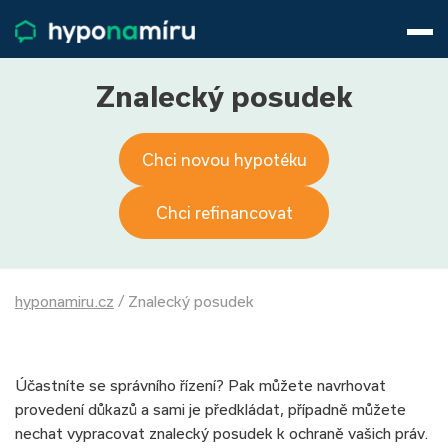
Hypotéky
Životní pojištění
Pojištění nemovitosti
Znalecký posudek
Články
O nás
Chci novou hypotéku
800 688 388
9−16 hod.
Přihlásit
Chci refinancovat
hyponamiru.cz
/
Znalecký posudek
Účastníte se správního řízení? Pak můžete navrhovat
provedení důkazů a sami je předkládat, případně můžete
nechat vypracovat znalecký posudek k ochraně vašich práv.