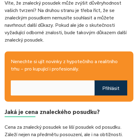
Víte, že znalecký posudek může zvýšit důvěryhodnost
vašich tvrzení? Na druhou stranu je třeba říct, že se
znaleckým posudkem nemusíte souhlasit a můžete
navrhnout další důkazy. Pokud ale jde o skutečnosti
vyžadující odborné znalosti, bude takovým důkazem další
znalecký posudek.
Nenechte si ujít novinky z hypotečního a realitního
trhu – pro kupující i profesionály.
Přihlásit
Jaká je cena znaleckého posudku?
Cena za znalecký posudek se liší posudek od posudku.
Záleží nejen na předmětu posouzení, ale i na obtížnosti.