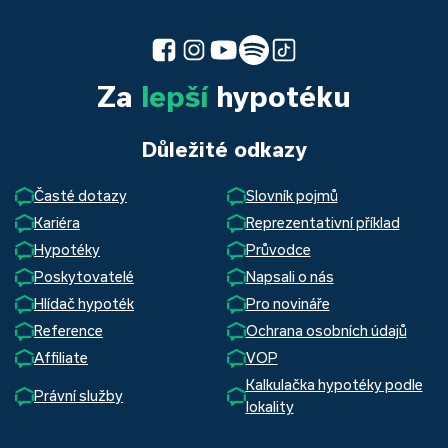
Za
lepší
hypotéku
Důležité odkazy
Časté dotazy
Slovník pojmů
Kariéra
Reprezentativní příklad
Hypotéky
Průvodce
Poskytovatelé
Napsali o nás
Hlídač hypoték
Pro novináře
Reference
Ochrana osobních údajů
Affiliate
VOP
Kalkulačka hypotéky podle
Právní služby
lokality