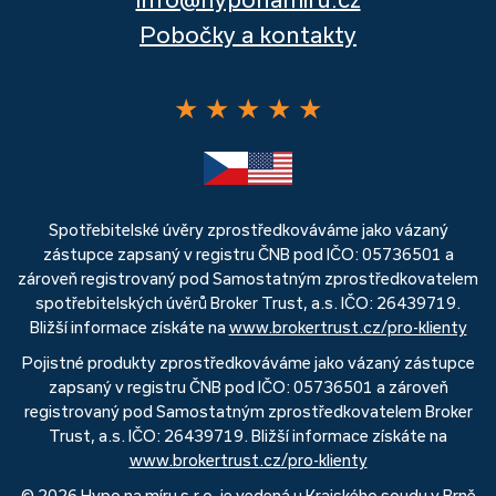
Pobočky a kontakty
★
★
★
★
★
Spotřebitelské úvěry zprostředkováváme jako vázaný
zástupce zapsaný v registru ČNB pod IČO: 05736501 a
zároveň registrovaný pod Samostatným zprostředkovatelem
spotřebitelských úvěrů Broker Trust, a.s. IČO: 26439719.
Bližší informace získáte na
www.brokertrust.cz/pro-klienty
Pojistné produkty zprostředkováváme jako vázaný zástupce
zapsaný v registru ČNB pod IČO: 05736501 a zároveň
registrovaný pod Samostatným zprostředkovatelem Broker
Trust, a.s. IČO: 26439719. Bližší informace získáte na
www.brokertrust.cz/pro-klienty
© 2026 Hypo na míru s.r.o. je vedená u Krajského soudu v Brně