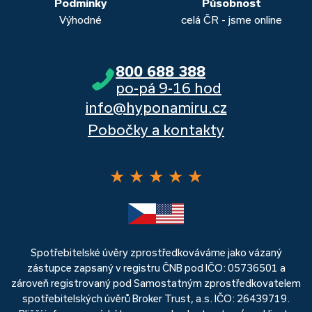
Podmínky
Působnost
Výhodné
celá ČR - jsme online
800 688 388
po-pá 9-16 hod
info@hyponamiru.cz
Pobočky a kontakty
★
★
★
★
★
Spotřebitelské úvěry zprostředkováváme jako vázaný
zástupce zapsaný v registru ČNB pod IČO: 05736501 a
zároveň registrovaný pod Samostatným zprostředkovatelem
spotřebitelských úvěrů Broker Trust, a.s. IČO: 26439719.