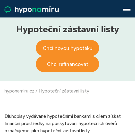
Hypotéky
Životní pojištění
Pojištění nemovitosti
Hypoteční zástavní listy
Články
O nás
Chci novou hypotéku
800 688 388
9−16 hod.
Přihlásit
Chci refinancovat
hyponamiru.cz
/
Hypoteční zástavní listy
Dluhopisy vydávané hypotečními bankami s cílem získat
finanční prostředky na poskytování hypotečních úvěrů
označujeme jako hypoteční zástavní listy.