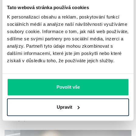
Tato webová stránka používá cookies
K personalizaci obsahu a reklam, poskytování funkcí
sociálních médií a analýze naší návštěvnosti využíváme
soubory cookie. Informace o tom, jak náš web používáte,
sdílíme se svými partnery pro sociální média, inzerci a
UniCredit Bank od 27.7.2026 zdražuje
analýzy. Partneři tyto údaje mohou zkombinovat s
hypotéky, zatímco Raiffeisenbank
dalšími informacemi, které jste jim poskytli nebo které
prodloužila slevu do 6.9.2026
získali v důsledku toho, že používáte jejich služby.
Český hypoteční trh na konci července 2026 potvrzuje, že
sazby zůstávají pod tlakem a část bank pokračuje v jejich
Povolit vše
růstu. UniCredit Bank od 27.7.2026 zvýšila hypoteční sazby
plošně o 0,1…
Upravit
Pavel Pohanka
|
aktualizováno: 04.08.2026
4 minuty k přečtení