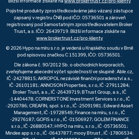
Bližší informace získáte na
www.brokertrust.cz/pro-klienty
Pojistné produkty zprostředkováváme jako vázaný zástupce
zapsaný v registru ČNB pod IČO: 05736501 a zároveň
registrovaný pod Samostatným zprostředkovatelem Broker
Trust, a.s. IČO: 26439719. Bližší informace získáte na
www.brokertrust.cz/pro-klienty
© 2026 Hypo na míru s.r.o. je vedená u Krajského soudu v Brně
pod spisovou značkou C 151399, IČO: 05736501.
Dle zákona č. 90/2012 Sb. o obchodních korporacích,
zveřejňujeme abecední výčet společností ve skupině: Able.cz,
IČ -24278815; AKROPOL nezávislé finanční poradenství a.s.,
IČ -26101181; ANNOSON Properties, s.r.o, IČ -27911284;
Broker Trust, a.s., IČ -26439719; BTrust Group, a.s., IČ
-14404478; CORNERSTONE Investment Services s.r.o., IČ
-2920786; CREAFIN, spol. s r.o., IČ -25091981; Edward Asset
Management, IČ -19728549; Finance na míru, s.r.o., IČ
-29276187; GOFIS s.r.o., IČ -01506927; GOLEM FINANCE
s.r.o., IČ -26880547; HYPO na míru, s.r.o., IČ -05736501;
Mindee app s.r.o., IČ -06437877; mooy Btrust , IČ -17806534;