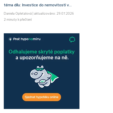
téma dílu: Investice do nemovitostí v…
Daniela Opletalová
|
aktualizováno: 29.07.2026
2 minuty k přečtení