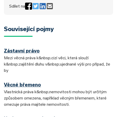
Sdílet na
Související pojmy
Zástavní právo
Mezi věcná práva k&nbsp;cizí věci, která slouží
k&nbsp;zajištění dluhu v&nbsp;ujednané výši pro případ, že
by
Věcné břemeno
Vlastnická práva k&nbsp;nemovitosti mohou být určitým
způsobem omezena, například věcným břemenem, které
omezuje práva majitele nemovitosti.