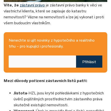
Víte, že
zástavní právo
je zástavní právo banky k věci ve
vlastnictví klienta, které se zapisuje do katastru
nemovitostí? Vázne na nemovitosti a lze jej vykonat i proti
všem budoucím vlastníkům.
Nenechte si ujít novinky z hypotečního a realitního
trhu – pro kupující i profesionály.
Přihlásit
Mezi důvody pořízení zástavních listů patří:
Jistota
-HZL jsou kryté pohledávkami z hypotečních
úvěrů pojištěných prostřednictvím zástavního práva
skutečně existující nemovitosti.
Výnosnost
-Úrok je zpravidla fixní a čistý, nepodléhá