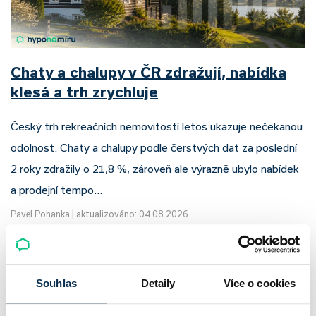
Chaty a chalupy v ČR zdražují, nabídka
klesá a trh zrychluje
Český trh rekreačních nemovitostí letos ukazuje nečekanou
odolnost. Chaty a chalupy podle čerstvých dat za poslední
2 roky zdražily o 21,8 %, zároveň ale výrazně ubylo nabídek
a prodejní tempo…
Pavel Pohanka
|
aktualizováno: 04.08.2026
Souhlas
Detaily
Více o cookies