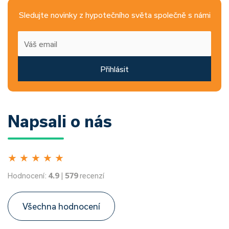
Sledujte novinky z hypotečního světa společně s námi
Přihlásit
Napsali o nás
★
★
★
★
★
Hodnocení:
4.9
|
579
recenzí
Všechna hodnocení