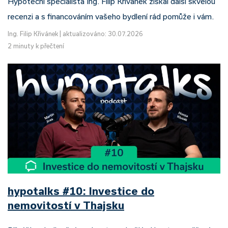
Hypoteční specialista Ing. Filip Křivánek získal další skvělou
recenzi a s financováním vašeho bydlení rád pomůže i vám.
Ing. Filip Křivánek
|
aktualizováno: 30.07.2026
2 minuty k přečtení
hypotalks #10: Investice do
nemovitostí v Thajsku