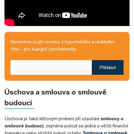
Nenechte si ujít novinky z hypotečního a realitního
trhu – pro kupující i profesionály.
Přihlásit
Úschova a smlouva o smlouvě
budoucí
Úschova je také klíčovým prvkem při uzavírání
smlouvy o
smlouvě budoucí
, zejména pokud se jedná o větší finanční
transakce nebo složité právní vztahy.
Smlouva o smlouvě