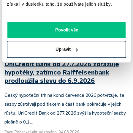
získali v důsledku toho, že používáte jejich služby.
Povolit vše
Upravit
UniCredit Bank od 27.7.2026 zdražuje
hypotéky, zatímco Raiffeisenbank
prodloužila slevu do 6.9.2026
Český hypoteční trh na konci července 2026 potvrzuje, že
sazby zůstávají pod tlakem a část bank pokračuje v jejich
růstu. UniCredit Bank od 27.7.2026 zvýšila hypoteční sazby
plošně o 0,1…
Pavel Pohanka
|
aktualizováno: 04.08.2026