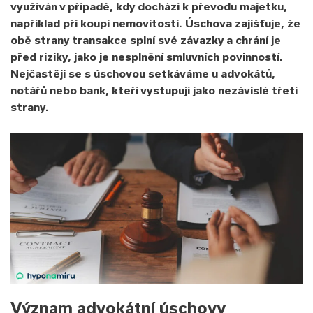
využíván v případě, kdy dochází k převodu majetku,
například při koupi nemovitosti. Úschova zajišťuje, že
obě strany transakce splní své závazky a chrání je
před riziky, jako je nesplnění smluvních povinností.
Nejčastěji se s úschovou setkáváme u advokátů,
notářů nebo bank, kteří vystupují jako nezávislé třetí
strany.
Význam advokátní úschovy