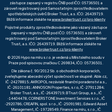
zástupce zapsaný v registru ČNB pod IČO: 05736501 a
zároveň registrovaný pod Samostatným zprostředkovatelem
spotřebitelských úvěrů Broker Trust, a.s. IČO: 26439719.
Bližší informace získáte na
www.brokertrust.cz/pro-klienty
Pojistné produkty zprostředkováváme jako vázaný zástupce
zapsaný v registru ČNB pod IČO: 05736501 a zároveň
registrovaný pod Samostatným zprostředkovatelem Broker
Trust, a.s. IČO: 26439719. Bližší informace získáte na
www.brokertrust.cz/pro-klienty
© 2026 Hypo na míru s.r.o. je vedená u Městského soudu v
Praze pod spisovou značkou C 269834, IČO: 05736501.
Dle zákona č. 90/2012 Sb. o obchodních korporacích,
zveřejňujeme abecední výčet společností ve skupině: Able.cz,
IČ -24278815; AKROPOL nezávislé finanční poradenství a.s.,
IČ -26101181; ANNOSON Properties, s.r.o, IČ -27911284;
Broker Trust, a.s., IČ -26439719; BTrust Group, a.s., IČ
-14404478; CORNERSTONE Investment Services s.r.o., IČ
-2920786; CREAFIN, spol. s r.o., IČ -25091981; Edward Asset
Management, IČ -19728549; Finance na míru, s.r.o., IČ