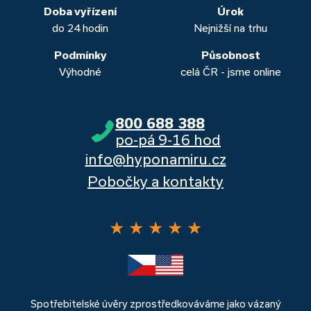
banka, Moneta a Raiffeisenbank.
Doba vyřízení
Úrok
do 24 hodin
Nejnižší na trhu
Podmínky
Působnost
Výhodné
celá ČR - jsme online
800 688 388
po-pá 9-16 hod
info@hyponamiru.cz
Pobočky a kontakty
★
★
★
★
★
Spotřebitelské úvěry zprostředkováváme jako vázaný