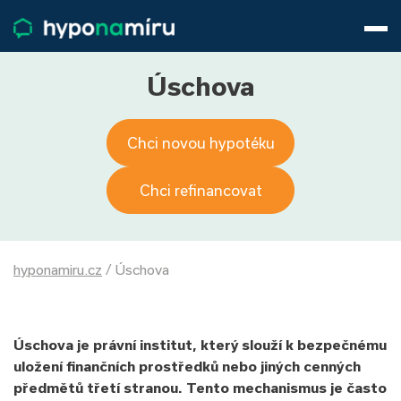
Hypotéky
Životní pojištění
Pojištění nemovitosti
Úschova
Články
O nás
Chci novou hypotéku
800 688 388
9−16 hod.
Přihlásit
Chci refinancovat
hyponamiru.cz
/
Úschova
Úschova je právní institut, který slouží k bezpečnému
uložení finančních prostředků nebo jiných cenných
předmětů třetí stranou. Tento mechanismus je často