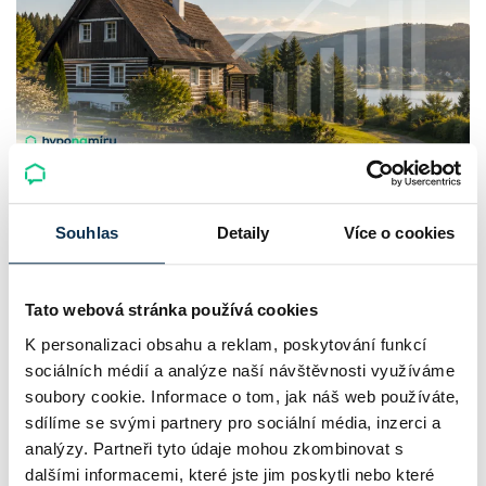
Chaty a chalupy v ČR zdražují, nabídka
klesá a trh zrychluje
Souhlas
Detaily
Více o cookies
Český trh rekreačních nemovitostí letos ukazuje nečekanou
odolnost. Chaty a chalupy podle čerstvých dat za poslední
Tato webová stránka používá cookies
2 roky zdražily o 21,8 %, zároveň ale výrazně ubylo nabídek
K personalizaci obsahu a reklam, poskytování funkcí
sociálních médií a analýze naší návštěvnosti využíváme
a prodejní tempo…
soubory cookie. Informace o tom, jak náš web používáte,
Pavel Pohanka
|
aktualizováno: 04.08.2026
sdílíme se svými partnery pro sociální média, inzerci a
analýzy. Partneři tyto údaje mohou zkombinovat s
dalšími informacemi, které jste jim poskytli nebo které