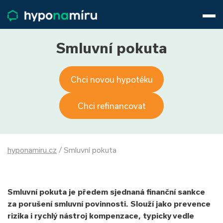
Hypotéky
Životní pojištění
Pojištění nemovitosti
Smluvní pokuta
Články
O nás
Chci novou hypotéku
800 688 388
9−16 hod.
Přihlásit
Chci refinancovat
hyponamiru.cz
/
Smluvní pokuta
Smluvní pokuta je předem sjednaná finanční sankce
za porušení smluvní povinnosti. Slouží jako prevence
rizika i rychlý nástroj kompenzace, typicky vedle