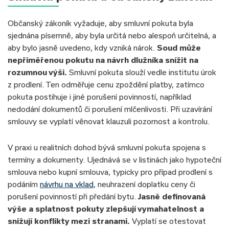
Občanský zákoník vyžaduje, aby smluvní pokuta byla
sjednána písemně, aby byla určitá nebo alespoň určitelná, a
aby bylo jasně uvedeno, kdy vzniká nárok.
Soud může
nepřiměřenou pokutu na návrh dlužníka snížit na
rozumnou výši.
Smluvní pokuta slouží vedle institutu úrok
z prodlení. Ten odměřuje cenu zpoždění platby, zatímco
pokuta postihuje i jiné porušení povinností, například
nedodání dokumentů či porušení mlčenlivosti. Při uzavírání
smlouvy se vyplatí věnovat klauzuli pozornost a kontrolu.
V praxi u realitních dohod bývá smluvní pokuta spojena s
termíny a dokumenty. Ujednává se v listinách jako hypoteční
smlouva nebo kupní smlouva, typicky pro případ prodlení s
podáním
návrhu na vklad
, neuhrazení doplatku ceny či
porušení povinností při předání bytu.
Jasně definovaná
výše a splatnost pokuty zlepšují vymahatelnost a
snižují konflikty mezi stranami.
Vyplatí se otestovat