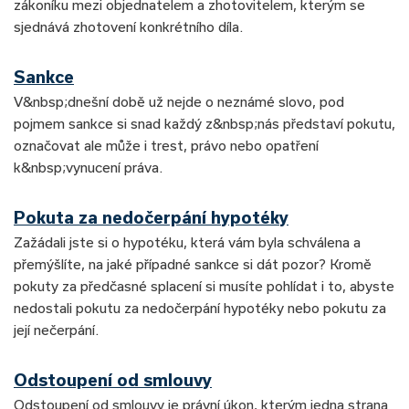
zákoníku mezi objednatelem a zhotovitelem, kterým se
sjednává zhotovení konkrétního díla.
Sankce
V&nbsp;dnešní době už nejde o neznámé slovo, pod
pojmem sankce si snad každý z&nbsp;nás představí pokutu,
označovat ale může i trest, právo nebo opatření
k&nbsp;vynucení práva.
Pokuta za nedočerpání hypotéky
Zažádali jste si o hypotéku, která vám byla schválena a
přemýšlíte, na jaké případné sankce si dát pozor? Kromě
pokuty za předčasné splacení si musíte pohlídat i to, abyste
nedostali pokutu za nedočerpání hypotéky nebo pokutu za
její nečerpání.
Odstoupení od smlouvy
Odstoupení od smlouvy je právní úkon, kterým jedna strana