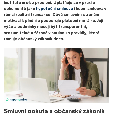
institutu úrok z prodlení. Uplatňuje se v praxi u
dokumentů jako
hypoteční smlouva
i kupní smlouva v
rámci realitní transakce. Dává smluvním stranám
motivaci k plnění a podporuje platební morálku. Její
výše a podmínky musejí být transparentní,
srozumitelné a férové v souladu s pravidly, která
rámuje občanský zákoník dnes.
Smluvní pokuta a občanský zákoník