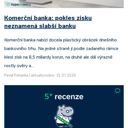
Komerční banka: pokles zisku
neznamená slabší banku
Komerční banka nabízí docela plastický obrázek dnešního
bankovního trhu. Na jedné straně jí podle zadaného rámce
klesl zisk na 8,5 miliardy korun, na druhé ale dál výrazně
rostly úvěry a…
Pavel Pohanka
|
aktualizováno: 31.07.2026