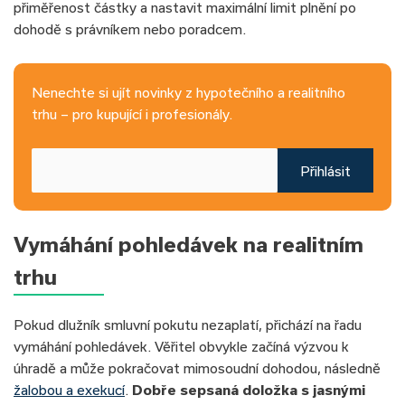
přiměřenost částky a nastavit maximální limit plnění po
dohodě s právníkem nebo poradcem.
Nenechte si ujít novinky z hypotečního a realitního
trhu – pro kupující i profesionály.
Přihlásit
Vymáhání pohledávek na realitním
trhu
Pokud dlužník smluvní pokutu nezaplatí, přichází na řadu
vymáhání pohledávek. Věřitel obvykle začíná výzvou k
úhradě a může pokračovat mimosoudní dohodou, následně
žalobou a exekucí
.
Dobře sepsaná doložka s jasnými