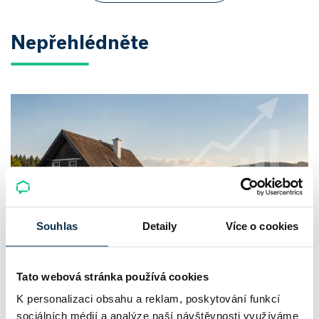
Nepřehlédněte
Souhlas
Detaily
Více o cookies
Chaty a chalupy v ČR zdražují, nabídka
Tato webová stránka používá cookies
klesá a trh zrychluje
K personalizaci obsahu a reklam, poskytování funkcí
sociálních médií a analýze naší návštěvnosti využíváme