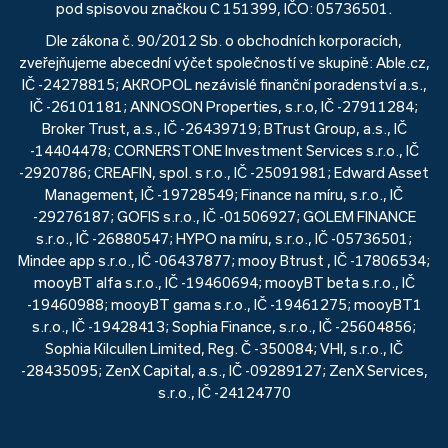
pod spisovou značkou C 151399, IČO: 05736501.
Dle zákona č. 90/2012 Sb. o obchodních korporacích,
zveřejňujeme abecední výčet společností ve skupině: Able.cz,
IČ -24278815; AKROPOL nezávislé finanční poradenství a.s.,
IČ -26101181; ANNOSON Properties, s.r.o, IČ -27911284;
Broker Trust, a.s., IČ -26439719; BTrust Group, a.s., IČ
-14404478; CORNERSTONE Investment Services s.r.o., IČ
-2920786; CREAFIN, spol. s r.o., IČ -25091981; Edward Asset
Management, IČ -19728549; Finance na míru, s.r.o., IČ
-29276187; GOFIS s.r.o., IČ -01506927; GOLEM FINANCE
s.r.o., IČ -26880547; HYPO na míru, s.r.o., IČ -05736501;
Mindee app s.r.o., IČ -06437877; mooy Btrust , IČ -17806534;
mooyBT alfa s.r.o., IČ -19460694; mooyBT beta s.r.o., IČ
-19460988; mooyBT gama s.r.o., IČ -19461275; mooyBT1
s.r.o., IČ -19428413; Sophia Finance, s.r.o., IČ -25604856;
Sophia Kilcullen Limited, Reg. Č -350084; VHI, s.r.o., IČ
-28435095; ZenX Capital, a.s., IČ -09289127; ZenX Services,
s.r.o., IČ -24124770