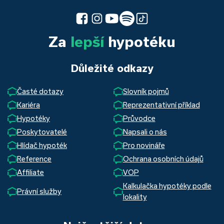
Za
lepší
hypotéku
Důležité odkazy
Časté dotazy
Slovník pojmů
Kariéra
Reprezentativní příklad
Hypotéky
Průvodce
Poskytovatelé
Napsali o nás
Hlídač hypoték
Pro novináře
Reference
Ochrana osobních údajů
Affiliate
VOP
Kalkulačka hypotéky podle
Právní služby
lokality