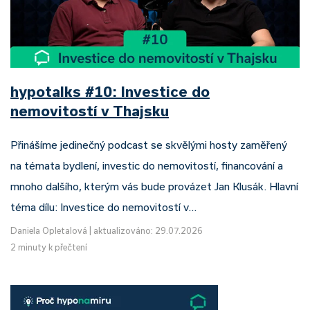
hypotalks #10: Investice do
nemovitostí v Thajsku
Přinášíme jedinečný podcast se skvělými hosty zaměřený
na témata bydlení, investic do nemovitostí, financování a
mnoho dalšího, kterým vás bude provázet Jan Klusák. Hlavní
téma dílu: Investice do nemovitostí v…
Daniela Opletalová
|
aktualizováno: 29.07.2026
2 minuty k přečtení