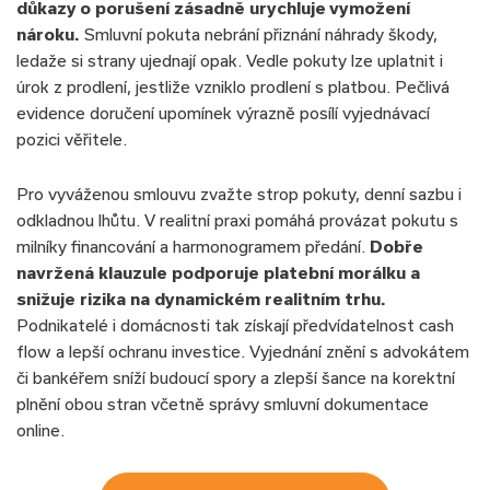
důkazy o porušení zásadně urychluje vymožení
nároku.
Smluvní pokuta nebrání přiznání náhrady škody,
ledaže si strany ujednají opak. Vedle pokuty lze uplatnit i
úrok z prodlení, jestliže vzniklo prodlení s platbou. Pečlivá
evidence doručení upomínek výrazně posílí vyjednávací
pozici věřitele.
Pro vyváženou smlouvu zvažte strop pokuty, denní sazbu i
odkladnou lhůtu. V realitní praxi pomáhá provázat pokutu s
milníky financování a harmonogramem předání.
Dobře
navržená klauzule podporuje platební morálku a
snižuje rizika na dynamickém realitním trhu.
Podnikatelé i domácnosti tak získají předvídatelnost cash
flow a lepší ochranu investice. Vyjednání znění s advokátem
či bankéřem sníží budoucí spory a zlepší šance na korektní
plnění obou stran včetně správy smluvní dokumentace
online.