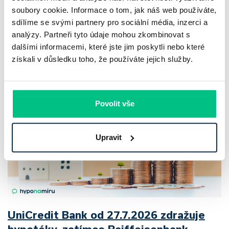
Český trh rekreačních nemovitostí letos ukazuje nečekanou
soubory cookie. Informace o tom, jak náš web používáte,
odolnost. Chaty a chalupy podle čerstvých dat za poslední
sdílíme se svými partnery pro sociální média, inzerci a
analýzy. Partneři tyto údaje mohou zkombinovat s
2 roky zdražily o 21,8 %, zároveň ale výrazně ubylo nabídek
dalšími informacemi, které jste jim poskytli nebo které
a prodejní tempo…
získali v důsledku toho, že používáte jejich služby.
Pavel Pohanka
|
aktualizováno: 04.08.2026
Povolit vše
Upravit
UniCredit Bank od 27.7.2026 zdražuje
hypotéky, zatímco Raiffeisenbank